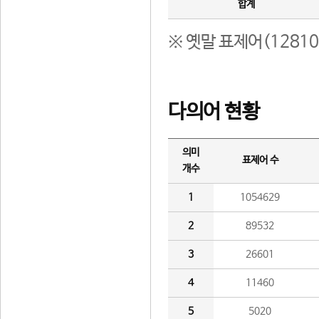
합계
※ 옛말 표제어(1281
다의어 현황
의미
표제어 수
개수
1
1054629
2
89532
3
26601
4
11460
5
5020