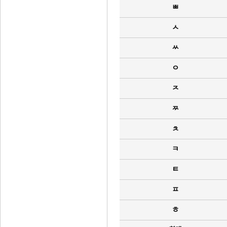
ㅃ
ㅅ
ㅆ
ㅇ
ㅈ
ㅉ
ㅊ
ㅋ
ㅌ
ㅍ
ㅎ