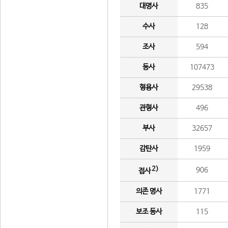
대명사
835
수사
128
조사
594
동사
107473
형용사
29538
관형사
496
부사
32657
감탄사
1959
2)
906
접사
의존 명사
1771
보조 동사
115