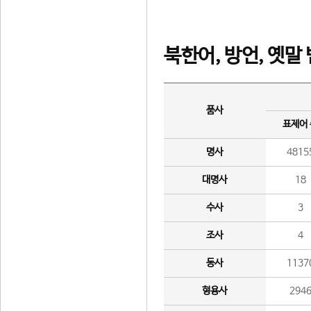
북한어, 방언, 옛말
품사
표제어
명사
4815
대명사
18
수사
3
조사
4
동사
1137
형용사
294