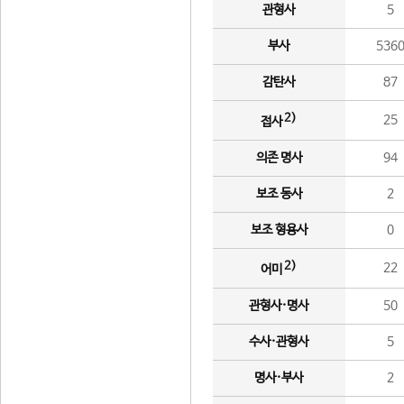
관형사
5
부사
536
감탄사
87
2)
25
접사
의존 명사
94
보조 동사
2
보조 형용사
0
2)
22
어미
관형사·명사
50
수사·관형사
5
명사·부사
2