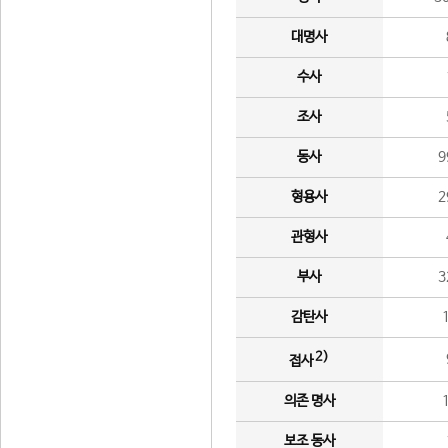
대명사
수사
조사
동사
9
형용사
2
관형사
부사
3
감탄사
2)
접사
의존 명사
보조 동사