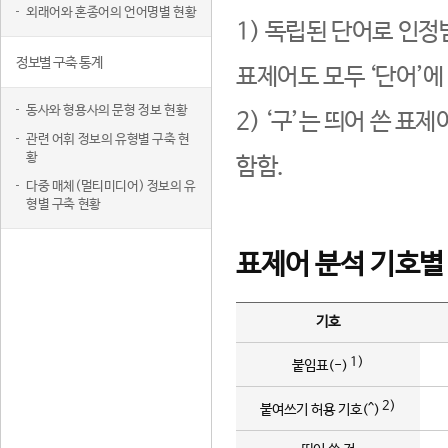
외래어와 혼종어의 언어명별 현황
1) 독립된 단어로 인정
정보별 구축 통계
표제어도 모두 ‘단어’에
동사와 형용사의 문형 정보 현황
2) ‘구’는 띄어 쓴 표
관련 어휘 정보의 유형별 구축 현
황
함함.
다중 매체(멀티미디어) 정보의 유
형별 구축 현황
표제어 분석 기호별
기호
1)
붙임표(-)
2)
붙여쓰기 허용 기호(^)