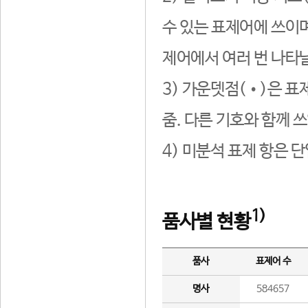
수 있는 표제어에 쓰이며
제어에서 여러 번 나타날
3) 가운뎃점(•)은 표
줌. 다른 기호와 함께 쓰
4) 미분석 표제 항은 
1)
품사별 현황
품사
표제어 수
명사
584657