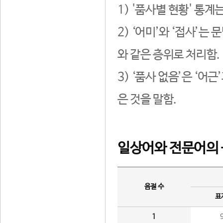
1) '품사별 현황' 통계
2) ‘어미’와 ‘접사’
와 같은 층위로 처리함.
3) ‘품사 없음’은 ‘어
은 것을 말함.
일상어와 전문어의 
음절 수
표
1