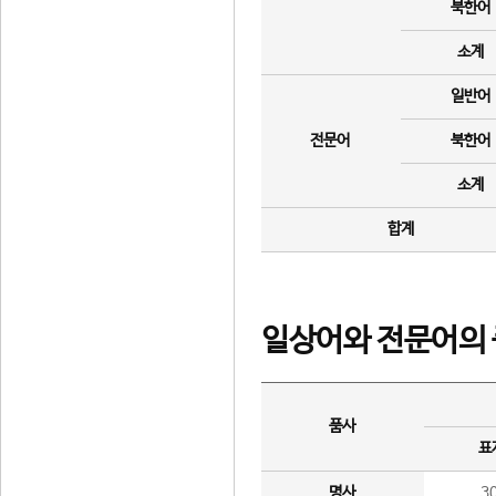
북한어
소계
일반어
전문어
북한어
소계
합계
일상어와 전문어의 
품사
표
명사
3