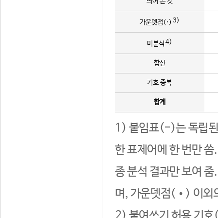
띄어 쓴 것
3)
가운뎃점(·)
4)
미분석
합산
기호 중복
합계
1) 붙임표(-)는 독립
한 표제어에 한 번만 씀
종 분석 결과만 보여 줌
며, 가운뎃점(•) 이외
2) 붙여쓰기 허용 기호