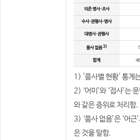
의존 명사·조사
수사·관형사·명사
대명사·관형사
3)
품사 없음
합계
4
1) '품사별 현황' 통계
2) ‘어미’와 ‘접사’
와 같은 층위로 처리함.
3) ‘품사 없음’은 ‘어
은 것을 말함.