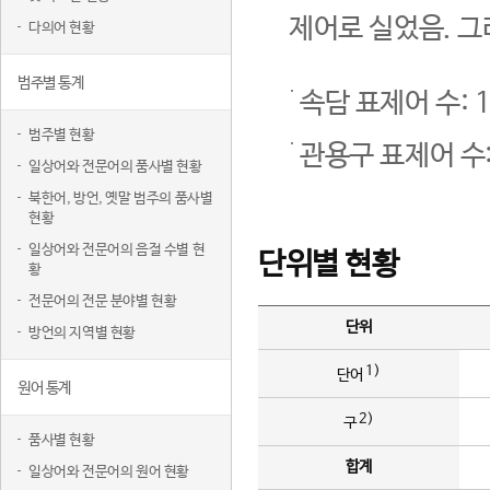
제어로 실었음. 그
다의어 현황
범주별 통계
속담 표제어 수: 1
범주별 현황
관용구 표제어 수:
일상어와 전문어의 품사별 현황
북한어, 방언, 옛말 범주의 품사별
현황
일상어와 전문어의 음절 수별 현
단위별 현황
황
전문어의 전문 분야별 현황
단위
방언의 지역별 현황
1)
단어
원어 통계
2)
구
품사별 현황
합계
일상어와 전문어의 원어 현황