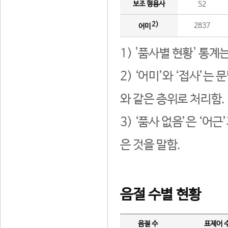
보조 형용사
52
2)
2837
어미
1) '품사별 현황' 통계
2) ‘어미’와 ‘접사’
와 같은 층위로 처리함.
3) ‘품사 없음’은 ‘어
은 것을 말함.
음절 수별 현황
음절 수
표제어 