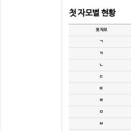
첫 자모별 현황
첫 자모
ㄱ
ㄲ
ㄴ
ㄷ
ㄸ
ㄹ
ㅁ
ㅂ