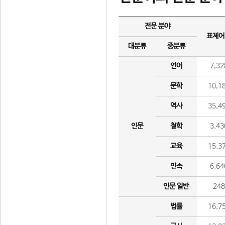
전문 분야
표제어
대분류
중분류
언어
7,32
문학
10,1
역사
35,4
인문
철학
3,43
교육
15,3
민속
6,64
인문 일반
24
법률
16,7