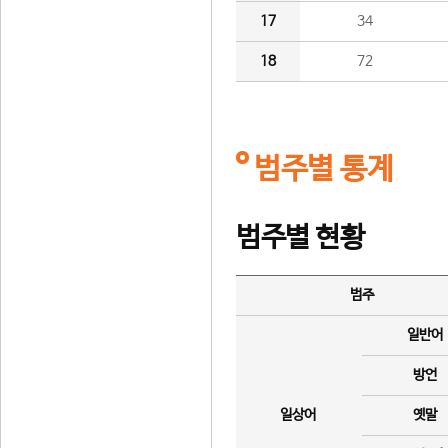
17
34
18
72
범주별 통계
범주별 현황
범주
일반어
방언
일상어
옛말