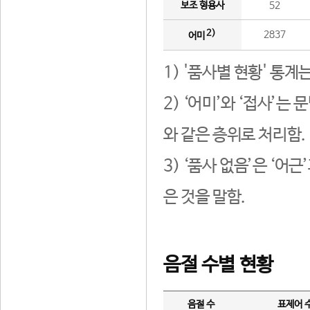
보조 형용사
52
2)
2837
어미
1) '품사별 현황' 통계
2) ‘어미’와 ‘접사’
와 같은 층위로 처리함.
3) ‘품사 없음’은 ‘어
은 것을 말함.
음절 수별 현황
음절 수
표제어 