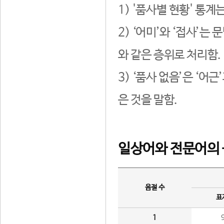
1) '품사별 현황' 통계
2) ‘어미’와 ‘접사’
와 같은 층위로 처리함.
3) ‘품사 없음’은 ‘어
은 것을 말함.
일상어와 전문어의 
음절 수
표
1