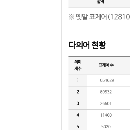
합계
※ 옛말 표제어(1281
다의어 현황
의미
표제어 수
개수
1
1054629
2
89532
3
26601
4
11460
5
5020