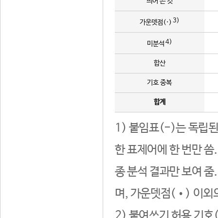
띄어 쓴 것
3)
가운뎃점(·)
4)
미분석
합산
기호 중복
합계
1) 붙임표(-)는 독립
한 표제어에 한 번만 씀
종 분석 결과만 보여 줌
며, 가운뎃점(•) 이외
2) 붙여쓰기 허용 기호