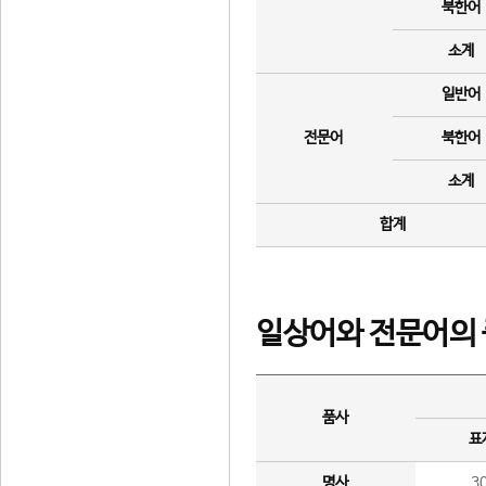
북한어
소계
일반어
전문어
북한어
소계
합계
일상어와 전문어의 
품사
표
명사
3