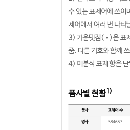
수 있는 표제어에 쓰이며
제어에서 여러 번 나타날
3) 가운뎃점(•)은 표
줌. 다른 기호와 함께 쓰
4) 미분석 표제 항은 
1)
품사별 현황
품사
표제어 수
명사
584657