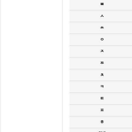
ㅃ
ㅅ
ㅆ
ㅇ
ㅈ
ㅉ
ㅊ
ㅋ
ㅌ
ㅍ
ㅎ