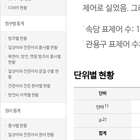
제어로 실었음. 그
다의어 현황
범주별 통계
속담 표제어 수: 1
범주별 현황
관용구 표제어 수:
일상어와 전문어의 품사별 현황
북한어, 방언, 옛말 범주의 품사별
현황
일상어와 전문어의 음절 수별 현
단위별 현황
황
전문어의 전문 분야별 현황
단위
방언의 지역별 현황
1)
단어
원어 통계
2)
구
품사별 현황
합계
일상어와 전문어의 원어 현황