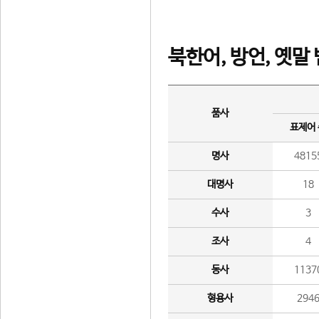
북한어, 방언, 옛말
품사
표제어
명사
4815
대명사
18
수사
3
조사
4
동사
1137
형용사
294