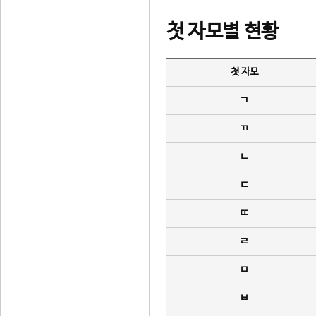
첫 자모별 현황
첫 자모
ㄱ
ㄲ
ㄴ
ㄷ
ㄸ
ㄹ
ㅁ
ㅂ