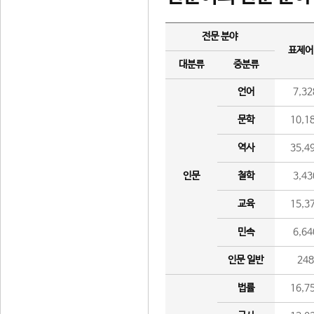
전문 분야
표제어
대분류
중분류
언어
7,32
문학
10,1
역사
35,4
인문
철학
3,43
교육
15,3
민속
6,64
인문 일반
24
법률
16,7