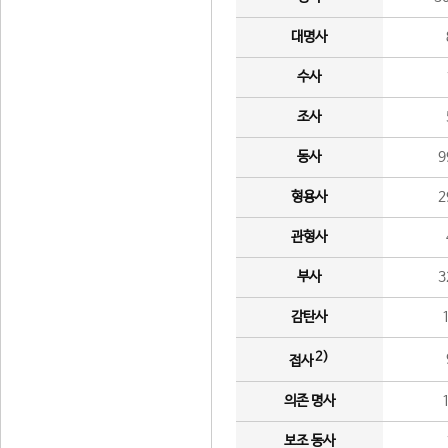
대명사
수사
조사
동사
9
형용사
2
관형사
부사
3
감탄사
2)
접사
의존 명사
보조 동사