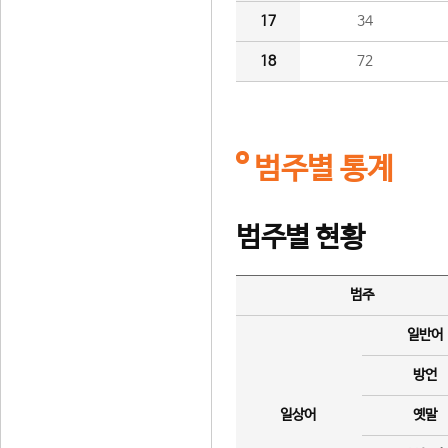
17
34
18
72
범주별 통계
범주별 현황
범주
일반어
방언
일상어
옛말