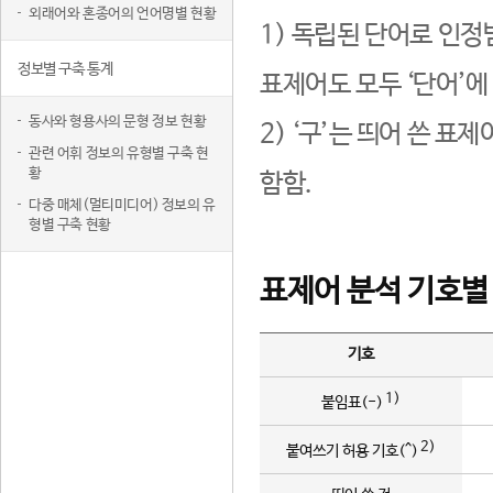
외래어와 혼종어의 언어명별 현황
1) 독립된 단어로 인정
정보별 구축 통계
표제어도 모두 ‘단어’에
동사와 형용사의 문형 정보 현황
2) ‘구’는 띄어 쓴 표
관련 어휘 정보의 유형별 구축 현
황
함함.
다중 매체(멀티미디어) 정보의 유
형별 구축 현황
표제어 분석 기호별
기호
1)
붙임표(-)
2)
붙여쓰기 허용 기호(^)