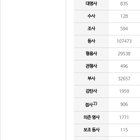
대명사
835
수사
128
조사
594
동사
107473
형용사
29538
관형사
496
부사
32657
감탄사
1959
2)
906
접사
의존 명사
1771
보조 동사
115