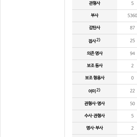
관형사
5
부사
536
감탄사
87
2)
25
접사
의존 명사
94
보조 동사
2
보조 형용사
0
2)
22
어미
관형사·명사
50
수사·관형사
5
명사·부사
2