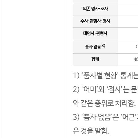
의존 명사·조사
수사·관형사·명사
대명사·관형사
3)
품사 없음
합계
4
1) '품사별 현황' 통계
2) ‘어미’와 ‘접사’
와 같은 층위로 처리함.
3) ‘품사 없음’은 ‘어
은 것을 말함.