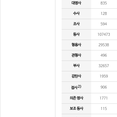
대명사
835
수사
128
조사
594
동사
107473
형용사
29538
관형사
496
부사
32657
감탄사
1959
2)
906
접사
의존 명사
1771
보조 동사
115