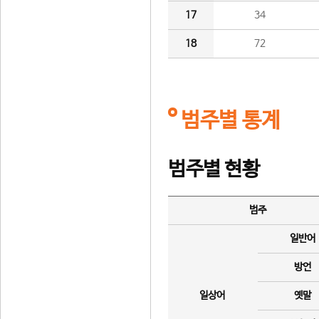
17
34
18
72
범주별 통계
범주별 현황
범주
일반어
방언
일상어
옛말