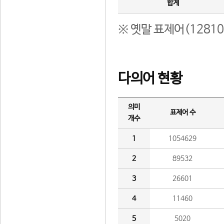
합계
※ 옛말 표제어(1281
다의어 현황
의미
표제어 수
개수
1
1054629
2
89532
3
26601
4
11460
5
5020