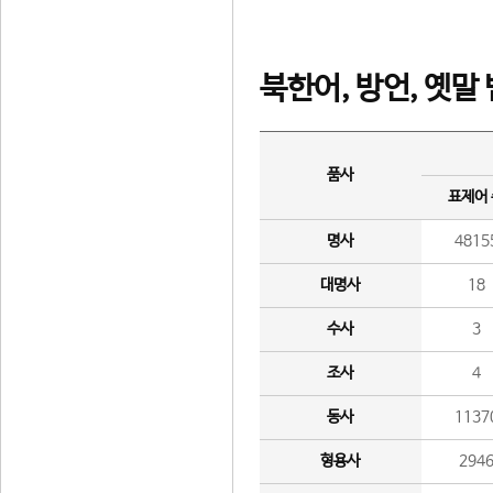
북한어, 방언, 옛말
품사
표제어
명사
4815
대명사
18
수사
3
조사
4
동사
1137
형용사
294