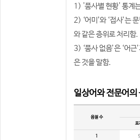
1) '품사별 현황' 통계
2) ‘어미’와 ‘접사’
와 같은 층위로 처리함.
3) ‘품사 없음’은 ‘어
은 것을 말함.
일상어와 전문어의 
음절 수
표
1