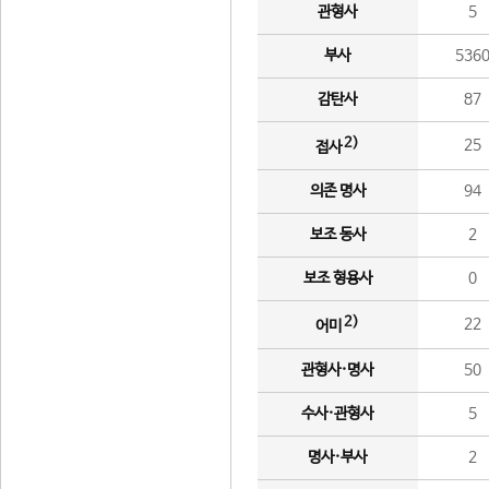
관형사
5
부사
536
감탄사
87
2)
25
접사
의존 명사
94
보조 동사
2
보조 형용사
0
2)
22
어미
관형사·명사
50
수사·관형사
5
명사·부사
2