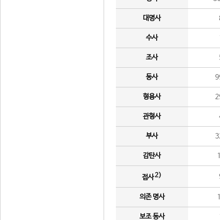
대명사
수사
조사
동사
9
형용사
2
관형사
부사
3
감탄사
2)
접사
의존 명사
보조 동사