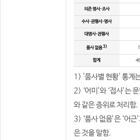
의존 명사·조사
수사·관형사·명사
대명사·관형사
3)
품사 없음
합계
4
1) '품사별 현황' 통계
2) ‘어미’와 ‘접사’
와 같은 층위로 처리함.
3) ‘품사 없음’은 ‘어
은 것을 말함.