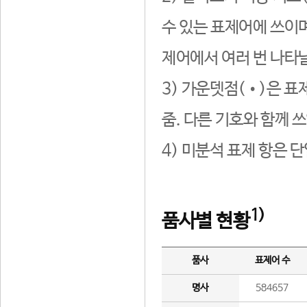
수 있는 표제어에 쓰이며
제어에서 여러 번 나타날
3) 가운뎃점(•)은 표
줌. 다른 기호와 함께 쓰
4) 미분석 표제 항은 
1)
품사별 현황
품사
표제어 수
명사
584657