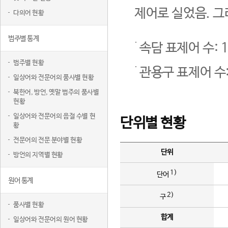
제어로 실었음. 그
다의어 현황
범주별 통계
속담 표제어 수: 1
범주별 현황
관용구 표제어 수:
일상어와 전문어의 품사별 현황
북한어, 방언, 옛말 범주의 품사별
현황
일상어와 전문어의 음절 수별 현
단위별 현황
황
전문어의 전문 분야별 현황
단위
방언의 지역별 현황
1)
단어
원어 통계
2)
구
품사별 현황
합계
일상어와 전문어의 원어 현황