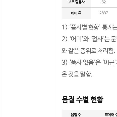
보조 형용사
52
2)
2837
어미
1) '품사별 현황' 통계
2) ‘어미’와 ‘접사’
와 같은 층위로 처리함.
3) ‘품사 없음’은 ‘어
은 것을 말함.
음절 수별 현황
음절 수
표제어 