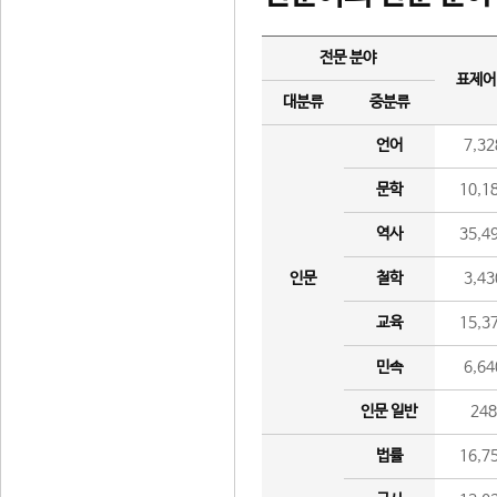
전문 분야
표제어
대분류
중분류
언어
7,32
문학
10,1
역사
35,4
인문
철학
3,43
교육
15,3
민속
6,64
인문 일반
24
법률
16,7