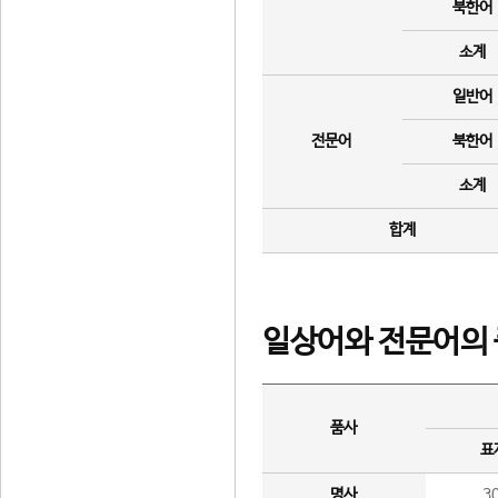
북한어
소계
일반어
전문어
북한어
소계
합계
일상어와 전문어의 
품사
표
명사
3