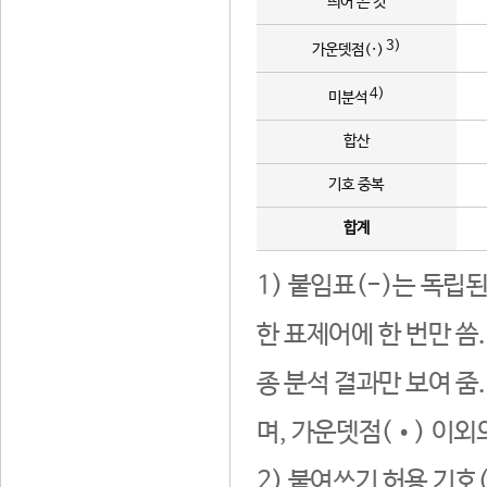
띄어 쓴 것
3)
가운뎃점(·)
4)
미분석
합산
기호 중복
합계
1) 붙임표(-)는 독립
한 표제어에 한 번만 씀
종 분석 결과만 보여 줌
며, 가운뎃점(•) 이외
2) 붙여쓰기 허용 기호