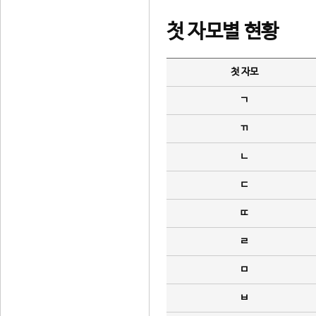
첫 자모별 현황
첫 자모
ㄱ
ㄲ
ㄴ
ㄷ
ㄸ
ㄹ
ㅁ
ㅂ