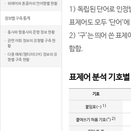
외래어와 혼종어의 언어명별 현황
1) 독립된 단어로 인정
정보별 구축 통계
표제어도 모두 ‘단어’에
동사와 형용사의 문형 정보 현황
2) ‘구’는 띄어 쓴 표
관련 어휘 정보의 유형별 구축 현
황
함함.
다중 매체(멀티미디어) 정보의 유
형별 구축 현황
표제어 분석 기호별
기호
1)
붙임표(-)
2)
붙여쓰기 허용 기호(^)