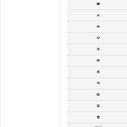
ㅃ
ㅅ
ㅆ
ㅇ
ㅈ
ㅉ
ㅊ
ㅋ
ㅌ
ㅍ
ㅎ