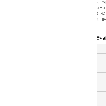
2) 붙
하는 데
3) 가
4) 미
품사별