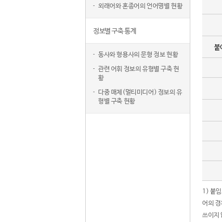
외래어와 혼종어의 언어명별 현황
정보별 구축 통계
붙
동사와 형용사의 문형 정보 현황
관련 어휘 정보의 유형별 구축 현
황
다중 매체(멀티미디어) 정보의 유
형별 구축 현황
1) 붙
어의 경
쓰이지 