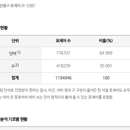
관용구 표제어 수: 5387
 현황
단위
표제어 수
비율(%)
1)
776707
64.999
단어
2)
418239
35.001
구
합계
1194946
100
립된 단어로 인정받지 못하는 접사, 어근, 어미 등과 구 구성이 줄어든 한 어절 표제어도 모두
구’는 띄어 쓴 표제어와 띄어 쓰는 것이 원칙이되 붙여 쓸 수 있는 표제어를 포함함.
 분석 기호별 현황