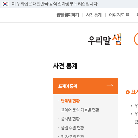
이 누리집은 대한민국 공식 전자정부 누리집입니다.
집필 참여하기
사전 통계
어휘 지도
사전 통계
표제어 통계
표
단위별 현황
우
표제어 분석 기호별 현황
우
품사별 현황
됨
음절 수별 현황
첫 자모별 현황