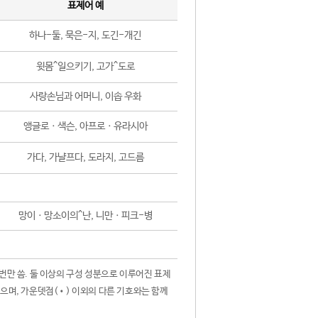
표제어 예
하나-둘, 묵은-지, 도긴-개긴
윗몸^일으키기, 고가^도로
사랑손님과 어머니, 이솝 우화
앵글로ㆍ색슨, 아프로ㆍ유라시아
가다, 가냘프다, 도라지, 고드름
망이ㆍ망소이의^난, 니만ㆍ피크-병
 번만 씀. 둘 이상의 구성 성분으로 이루어진 표제
않으며, 가운뎃점(•) 이외의 다른 기호와는 함께