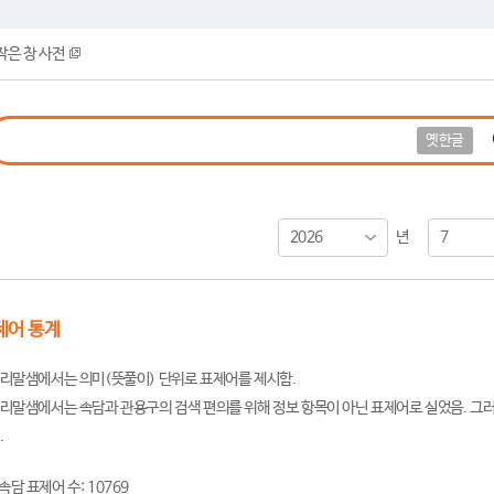
작은 창 사전
옛한글
2026
7
년
제어 통계
리말샘에서는 의미(뜻풀이) 단위로 표제어를 제시함.
리말샘에서는 속담과 관용구의 검색 편의를 위해 정보 항목이 아닌 표제어로 실었음. 그러
.
속담 표제어 수: 10769