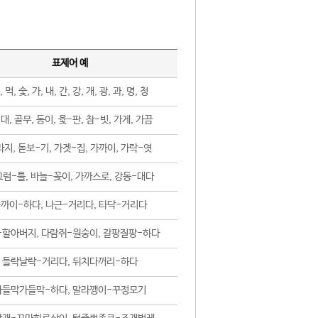
표제어 예
, 먹, 숯, 가, 내, 간, 강, 개, 광, 과, 명, 청
대, 골무, 동이, 윷-판, 참-빗, 가게, 가끔
지, 돋보-기, 가겟-집, 가까이, 가락-엿
럼-틀, 바늘-꽂이, 가까스로, 강동-대다
까이-하다, 나근-거리다, 타닥-거리다
-할아버지, 다람쥐-원숭이, 갈팡질팡-하다
들락날락-거리다, 뒤치다꺼리-하다
가들막가들막-하다, 말라깽이-꾸정모기