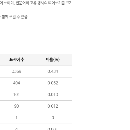
제어에 쓰이며, 전문어와 고유 명사의 띄어쓰기를 표기
 함께 쓰일 수 있음.
표제어 수
비율(%)
3369
0.434
404
0.052
101
0.013
90
0.012
1
0
4
0.001