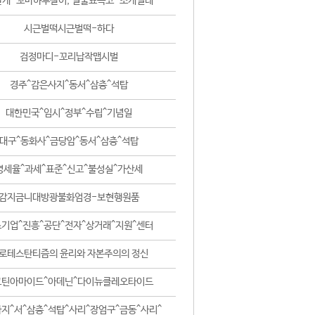
날개-꼬마하루살이, 털줄뾰족코-조개벌레
시근벌떡시근벌떡-하다
검정마디-꼬리납작맵시벌
경주^감은사지^동서^삼층^석탑
대한민국^임시^정부^수립^기념일
대구^동화사^금당암^동서^삼층^석탑
영세율^과세^표준^신고^불성실^가산세
감지금니대방광불화엄경-보현행원품
기업^진흥^공단^전자^상거래^지원^센터
로테스탄티즘의 윤리와 자본주의의 정신
코틴아마이드^아데닌^다이뉴클레오타이드
지^서^삼층^석탑^사리^장엄구^금동^사리^