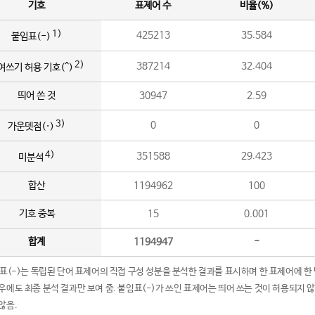
기호
표제어 수
비율(%)
1)
425213
35.584
붙임표(-)
2)
387214
32.404
여쓰기 허용 기호(^)
띄어 쓴 것
30947
2.59
3)
0
0
가운뎃점(·)
4)
351588
29.423
미분석
합산
1194962
100
기호 중복
15
0.001
합계
1194947
-
임표(-)는 독립된 단어 표제어의 직접 구성 성분을 분석한 결과를 표시하며 한 표제어에 한
우에도 최종 분석 결과만 보여 줌. 붙임표(-)가 쓰인 표제어는 띄어 쓰는 것이 허용되지 
않음.