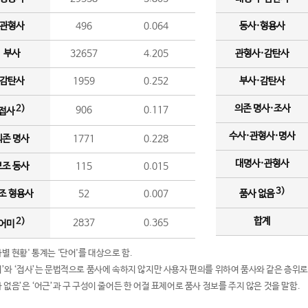
관형사
496
0.064
동사·형용사
부사
32657
4.205
관형사·감탄사
감탄사
1959
0.252
부사·감탄사
의존 명사·조사
2)
906
0.117
접사
수사·관형사·명사
의존 명사
1771
0.228
대명사·관형사
보조 동사
115
0.015
3)
조 형용사
52
0.007
품사 없음
합계
2)
2837
0.365
어미
품사별 현황' 통계는 '단어'를 대상으로 함.
어미’와 ‘접사’는 문법적으로 품사에 속하지 않지만 사용자 편의를 위하여 품사와 같은 층위로
품사 없음’은 ‘어근’과 구 구성이 줄어든 한 어절 표제어로 품사 정보를 주지 않은 것을 말함.