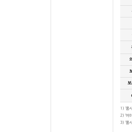
보
1) '
2) ‘
3) ‘