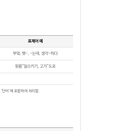
표제어 예
부엌, 햇-, -는데, 생각-하다
윗몸^일으키기, 고가^도로
 ‘단어’에 포함하여 처리함.