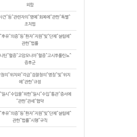
외함
사건^등^관련자의^명예^회복에^관한^특별^
조치법
^후유^의증^등^환자^지원^및^단체^설립에^
관한^법률
니틴^혈증^고암모니아^혈증^고시투룰린뇨^
증후군
청의^위치와^각급^검찰청의^명칭^및^위치
에^관한^규정
^일시^수입을^위한^일시^수입^통관^증서에
^관한^관세^협약
^후유^의증^등^환자^지원^및^단체^설립에^
관한^법률^시행^규칙