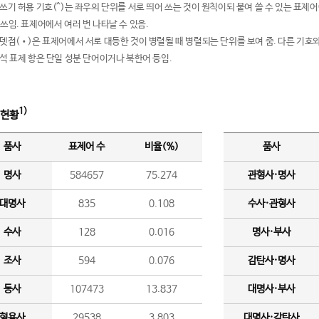
여쓰기 허용 기호(^)는 좌우의 단위를 서로 띄어 쓰는 것이 원칙이되 붙여 쓸 수 있는 표
 쓰임. 표제어에서 여러 번 나타날 수 있음.
운뎃점(•)은 표제어에서 서로 대등한 것이 병렬될 때 병렬되는 단위를 보여 줌. 다른 기호와
분석 표제 항은 단일 성분 단어이거나 북한어 등임.
1)
 현황
품사
표제어 수
비율(%)
품사
명사
584657
75.274
관형사·명사
대명사
835
0.108
수사·관형사
수사
128
0.016
명사·부사
조사
594
0.076
감탄사·명사
동사
107473
13.837
대명사·부사
형용사
29538
3.803
대명사·감탄사