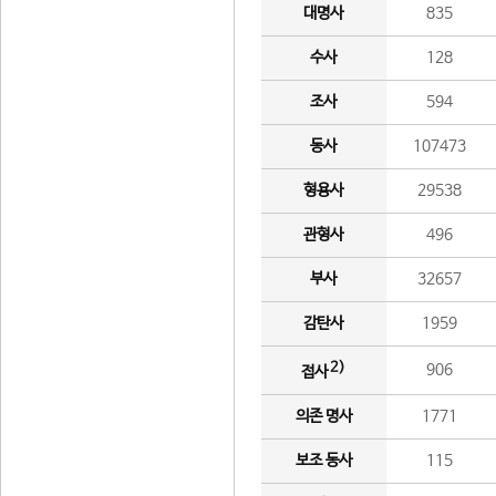
대명사
835
수사
128
조사
594
동사
107473
형용사
29538
관형사
496
부사
32657
감탄사
1959
2)
906
접사
의존 명사
1771
보조 동사
115