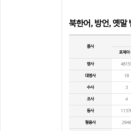
북한어, 방언, 옛말
품사
표제어
명사
4815
대명사
18
수사
3
조사
4
동사
1137
형용사
294