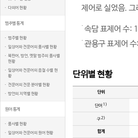
제어로 실었음. 그
다의어 현황
범주별 통계
속담 표제어 수: 1
범주별 현황
관용구 표제어 수:
일상어와 전문어의 품사별 현황
북한어, 방언, 옛말 범주의 품사별
현황
일상어와 전문어의 음절 수별 현
단위별 현황
황
전문어의 전문 분야별 현황
단위
방언의 지역별 현황
1)
단어
원어 통계
2)
구
품사별 현황
합계
일상어와 전문어의 원어 현황