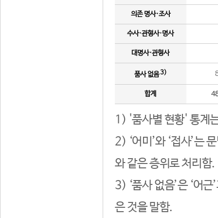
의존 명사·조사
수사·관형사·명사
대명사·관형사
3)
품사 없음
합계
4
1) '품사별 현황' 통계
2) ‘어미’와 ‘접사’
와 같은 층위로 처리함.
3) ‘품사 없음’은 ‘어
은 것을 말함.