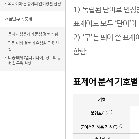
외래어와 혼종어의 언어명별 현황
1) 독립된 단어로 인정
정보별 구축 통계
표제어도 모두 ‘단어’에
동사와 형용사의 문형 정보 현황
2) ‘구’는 띄어 쓴 표
관련 어휘 정보의 유형별 구축 현
황
함함.
다중 매체(멀티미디어) 정보의 유
형별 구축 현황
표제어 분석 기호별
기호
1)
붙임표(-)
2)
붙여쓰기 허용 기호(^)