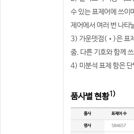
수 있는 표제어에 쓰이며
제어에서 여러 번 나타날
3) 가운뎃점(•)은 표
줌. 다른 기호와 함께 쓰
4) 미분석 표제 항은 
1)
품사별 현황
품사
표제어 수
명사
584657