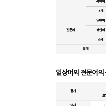
북한어
소계
일반어
전문어
북한어
소계
합계
일상어와 전문어의 
품사
표
명사
3