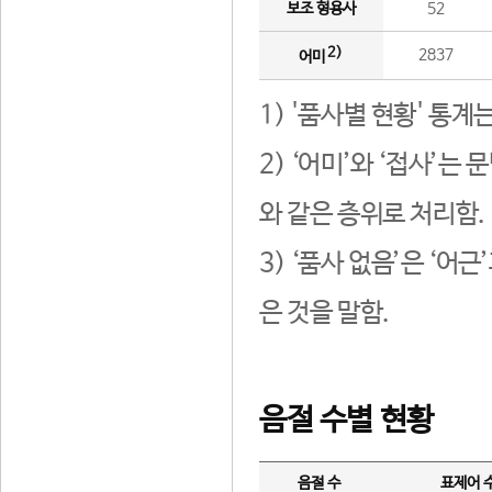
보조 형용사
52
2)
2837
어미
1) '품사별 현황' 통계
2) ‘어미’와 ‘접사’
와 같은 층위로 처리함.
3) ‘품사 없음’은 ‘어
은 것을 말함.
음절 수별 현황
음절 수
표제어 