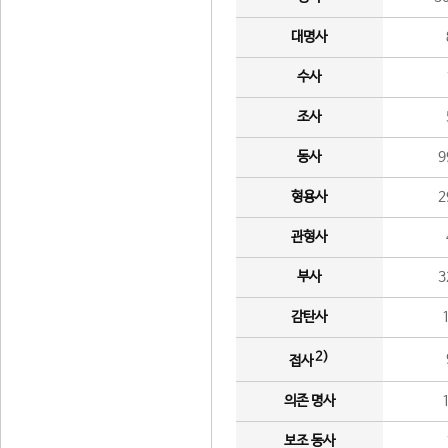
대명사
수사
조사
동사
9
형용사
2
관형사
부사
3
감탄사
2)
접사
의존 명사
보조 동사