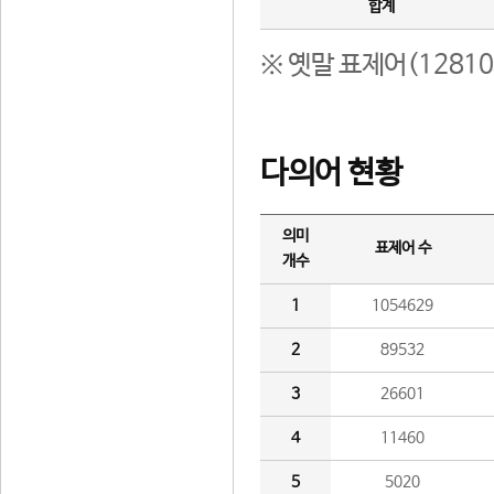
합계
※ 옛말 표제어(1281
다의어 현황
의미
표제어 수
개수
1
1054629
2
89532
3
26601
4
11460
5
5020