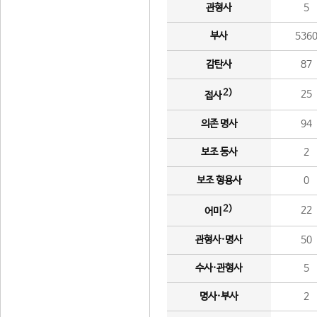
관형사
5
부사
536
감탄사
87
2)
25
접사
의존 명사
94
보조 동사
2
보조 형용사
0
2)
22
어미
관형사·명사
50
수사·관형사
5
명사·부사
2