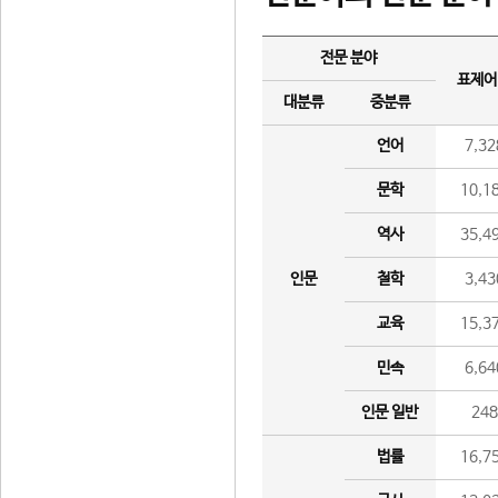
전문 분야
표제어
대분류
중분류
언어
7,32
문학
10,1
역사
35,4
인문
철학
3,43
교육
15,3
민속
6,64
인문 일반
24
법률
16,7