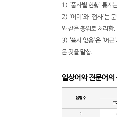
1) '품사별 현황' 통계
2) ‘어미’와 ‘접사’
와 같은 층위로 처리함.
3) ‘품사 없음’은 ‘어
은 것을 말함.
일상어와 전문어의 
음절 수
표
1