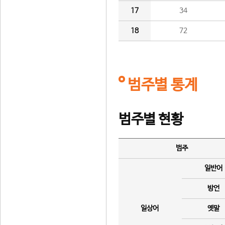
17
34
18
72
범주별 통계
범주별 현황
범주
일반어
방언
일상어
옛말