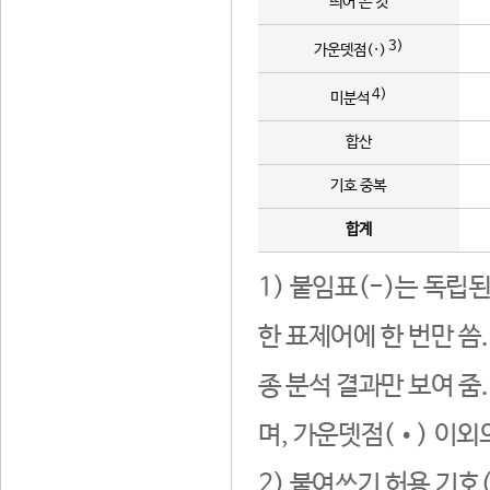
띄어 쓴 것
3)
가운뎃점(·)
4)
미분석
합산
기호 중복
합계
1) 붙임표(-)는 독립
한 표제어에 한 번만 씀
종 분석 결과만 보여 줌
며, 가운뎃점(•) 이외
2) 붙여쓰기 허용 기호