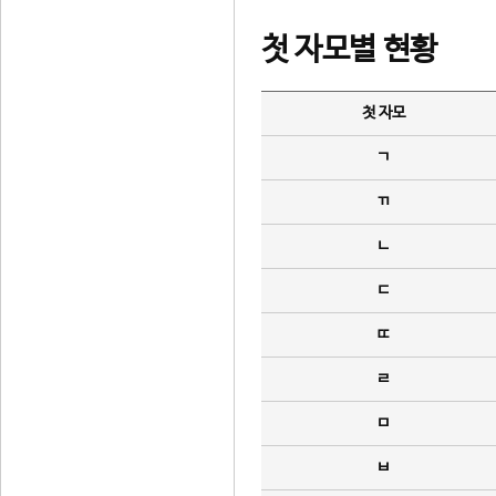
첫 자모별 현황
첫 자모
ㄱ
ㄲ
ㄴ
ㄷ
ㄸ
ㄹ
ㅁ
ㅂ