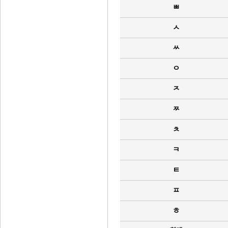
ㅃ
ㅅ
ㅆ
ㅇ
ㅈ
ㅉ
ㅊ
ㅋ
ㅌ
ㅍ
ㅎ