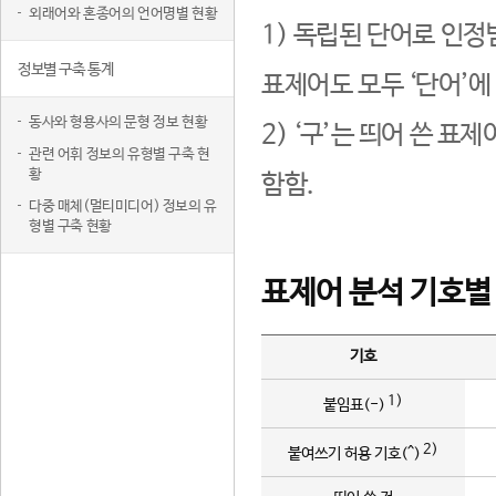
외래어와 혼종어의 언어명별 현황
1) 독립된 단어로 인정
정보별 구축 통계
표제어도 모두 ‘단어’에
동사와 형용사의 문형 정보 현황
2) ‘구’는 띄어 쓴 표
관련 어휘 정보의 유형별 구축 현
황
함함.
다중 매체(멀티미디어) 정보의 유
형별 구축 현황
표제어 분석 기호별
기호
1)
붙임표(-)
2)
붙여쓰기 허용 기호(^)