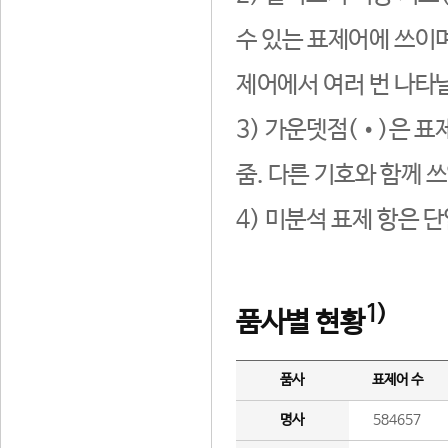
수 있는 표제어에 쓰이며
제어에서 여러 번 나타날
3) 가운뎃점(•)은 표
줌. 다른 기호와 함께 쓰
4) 미분석 표제 항은 
1)
품사별 현황
품사
표제어 수
명사
584657