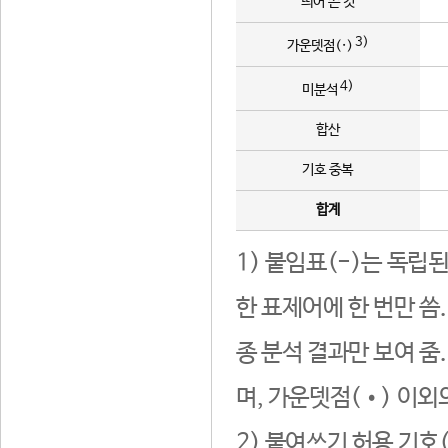
띄어 쓴 것
3)
가운뎃점(·)
4)
미분석
합산
기호 중복
합계
1) 붙임표(-)는 독립
한 표제어에 한 번만 씀
종 분석 결과만 보여 줌
며, 가운뎃점(•) 이외
2) 붙여쓰기 허용 기호