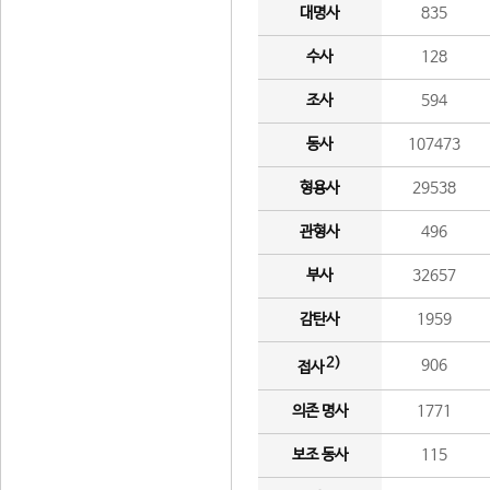
대명사
835
수사
128
조사
594
동사
107473
형용사
29538
관형사
496
부사
32657
감탄사
1959
2)
906
접사
의존 명사
1771
보조 동사
115