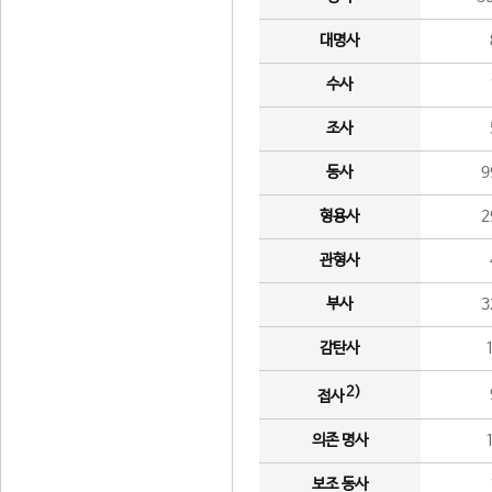
대명사
수사
조사
동사
9
형용사
2
관형사
부사
3
감탄사
2)
접사
의존 명사
보조 동사