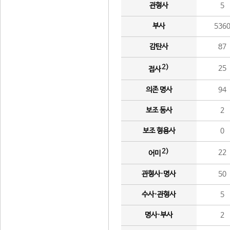
관형사
5
부사
536
감탄사
87
2)
25
접사
의존 명사
94
보조 동사
2
보조 형용사
0
2)
22
어미
관형사·명사
50
수사·관형사
5
명사·부사
2