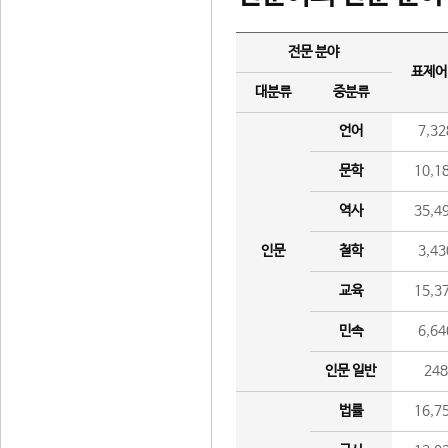
전문 분야
표제어
대분류
중분류
언어
7,32
문학
10,1
역사
35,4
인문
철학
3,43
교육
15,3
민속
6,64
인문 일반
24
법률
16,7