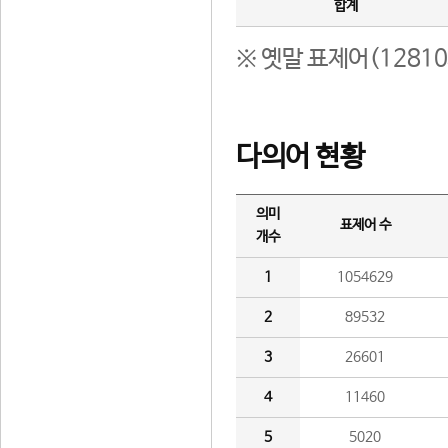
합계
※ 옛말 표제어(1281
다의어 현황
의미
표제어 수
개수
1
1054629
2
89532
3
26601
4
11460
5
5020