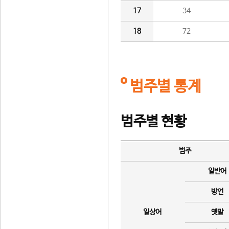
17
34
18
72
범주별 통계
범주별 현황
범주
일반어
방언
일상어
옛말