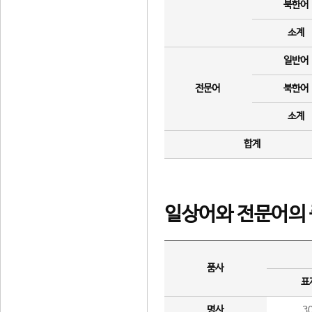
북한어
소계
일반어
전문어
북한어
소계
합계
일상어와 전문어의 
품사
표
명사
3