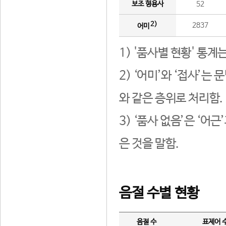
보조 형용사
52
2)
2837
어미
1) '품사별 현황' 통계
2) ‘어미’와 ‘접사’
와 같은 층위로 처리함.
3) ‘품사 없음’은 ‘어
은 것을 말함.
음절 수별 현황
음절 수
표제어 