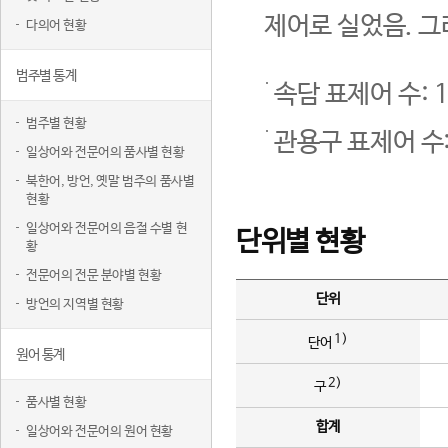
제어로 실었음. 그
다의어 현황
범주별 통계
속담 표제어 수: 1
범주별 현황
관용구 표제어 수:
일상어와 전문어의 품사별 현황
북한어, 방언, 옛말 범주의 품사별
현황
일상어와 전문어의 음절 수별 현
단위별 현황
황
전문어의 전문 분야별 현황
단위
방언의 지역별 현황
1)
단어
원어 통계
2)
구
품사별 현황
합계
일상어와 전문어의 원어 현황