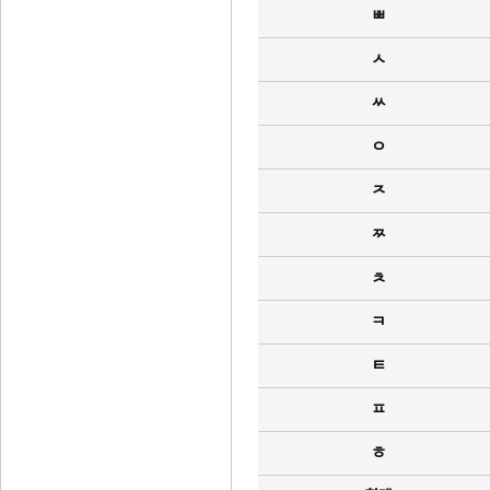
ㅃ
ㅅ
ㅆ
ㅇ
ㅈ
ㅉ
ㅊ
ㅋ
ㅌ
ㅍ
ㅎ