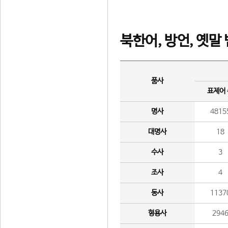
북한어, 방언, 옛말
품사
표제어
명사
4815
대명사
18
수사
3
조사
4
동사
1137
형용사
294