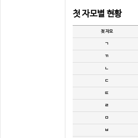
첫 자모별 현황
첫 자모
ㄱ
ㄲ
ㄴ
ㄷ
ㄸ
ㄹ
ㅁ
ㅂ