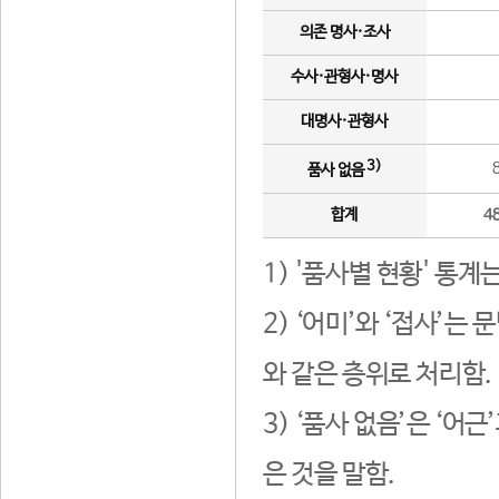
의존 명사·조사
수사·관형사·명사
대명사·관형사
3)
품사 없음
합계
4
1) '품사별 현황' 통계
2) ‘어미’와 ‘접사’
와 같은 층위로 처리함.
3) ‘품사 없음’은 ‘어
은 것을 말함.