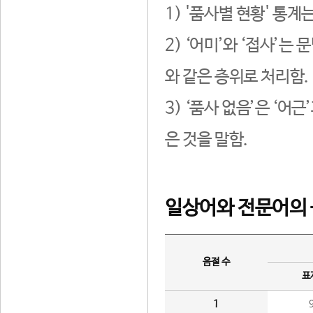
1) '품사별 현황' 통계
2) ‘어미’와 ‘접사’
와 같은 층위로 처리함.
3) ‘품사 없음’은 ‘어
은 것을 말함.
일상어와 전문어의 
음절 수
표
1