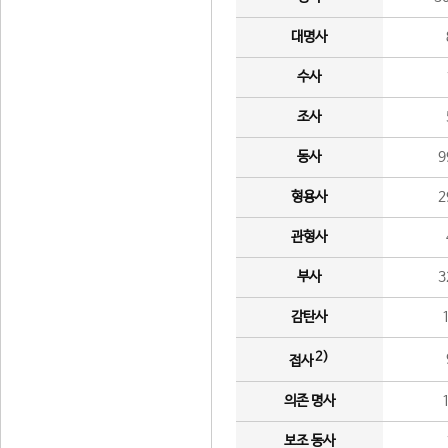
대명사
수사
조사
동사
9
형용사
2
관형사
부사
3
감탄사
2)
접사
의존 명사
보조 동사