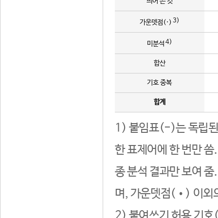
띄어 쓴 것
3)
가운뎃점(·)
4)
미분석
합산
기호 중복
합계
1) 붙임표(-)는 독립
한 표제어에 한 번만 씀
종 분석 결과만 보여 줌
며, 가운뎃점(•) 이외
2) 붙여쓰기 허용 기호