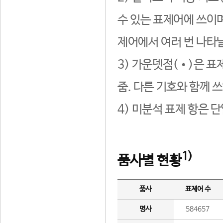
수 있는 표제어에 쓰이며
제어에서 여러 번 나타날
3) 가운뎃점(•)은 표
줌. 다른 기호와 함께 쓰
4) 미분석 표제 항은 
1)
품사별 현황
품사
표제어 수
명사
584657