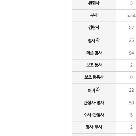
관형사
5
부사
536
감탄사
87
2)
25
접사
의존 명사
94
보조 동사
2
보조 형용사
0
2)
22
어미
관형사·명사
50
수사·관형사
5
명사·부사
2