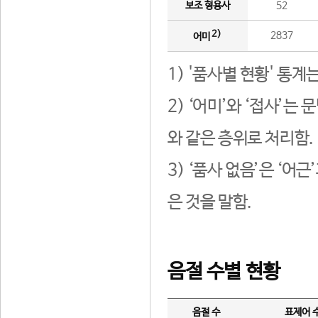
보조 형용사
52
2)
2837
어미
1) '품사별 현황' 통계
2) ‘어미’와 ‘접사’
와 같은 층위로 처리함.
3) ‘품사 없음’은 ‘어
은 것을 말함.
음절 수별 현황
음절 수
표제어 