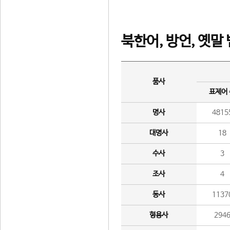
북한어, 방언, 옛말
품사
표제어
명사
4815
대명사
18
수사
3
조사
4
동사
1137
형용사
294