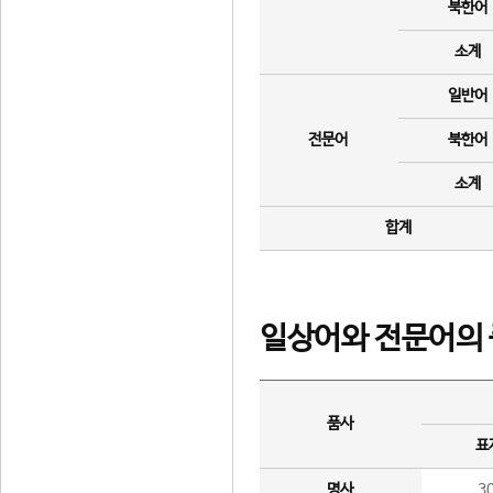
북한어
소계
일반어
전문어
북한어
소계
합계
일상어와 전문어의 
품사
표
명사
3