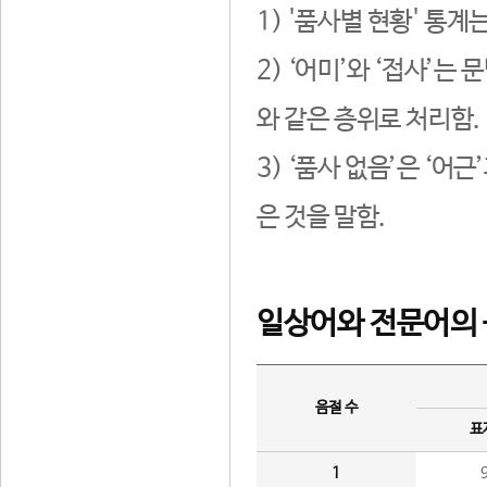
1) '품사별 현황' 통계
2) ‘어미’와 ‘접사’
와 같은 층위로 처리함.
3) ‘품사 없음’은 ‘어
은 것을 말함.
일상어와 전문어의 
음절 수
표
1