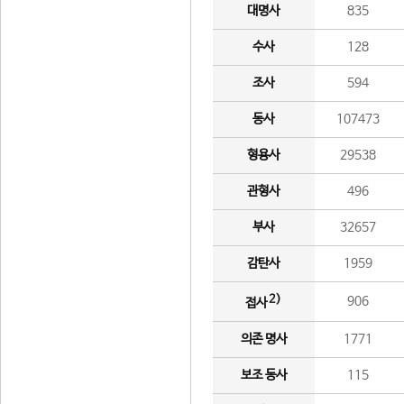
대명사
835
수사
128
조사
594
동사
107473
형용사
29538
관형사
496
부사
32657
감탄사
1959
2)
906
접사
의존 명사
1771
보조 동사
115