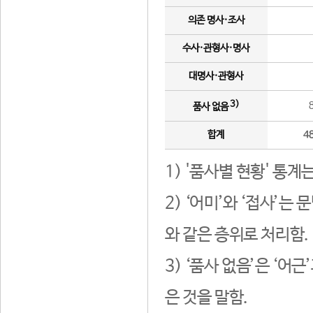
의존 명사·조사
수사·관형사·명사
대명사·관형사
3)
품사 없음
합계
4
1) '품사별 현황' 통계
2) ‘어미’와 ‘접사’
와 같은 층위로 처리함.
3) ‘품사 없음’은 ‘어
은 것을 말함.