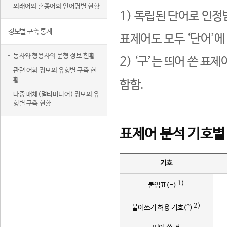
외래어와 혼종어의 언어명별 현황
1) 독립된 단어로 인정
정보별 구축 통계
표제어도 모두 ‘단어’에
동사와 형용사의 문형 정보 현황
2) ‘구’는 띄어 쓴 표
관련 어휘 정보의 유형별 구축 현
황
함함.
다중 매체(멀티미디어) 정보의 유
형별 구축 현황
표제어 분석 기호별
기호
1)
붙임표(-)
2)
붙여쓰기 허용 기호(^)