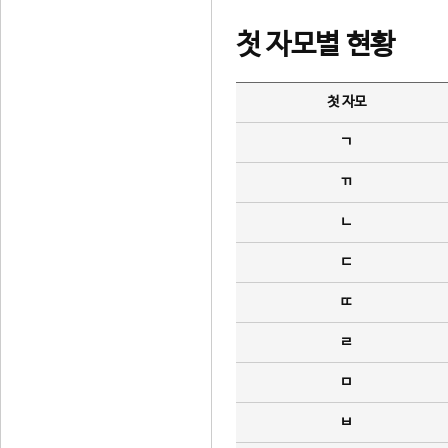
첫 자모별 현황
첫 자모
ㄱ
ㄲ
ㄴ
ㄷ
ㄸ
ㄹ
ㅁ
ㅂ