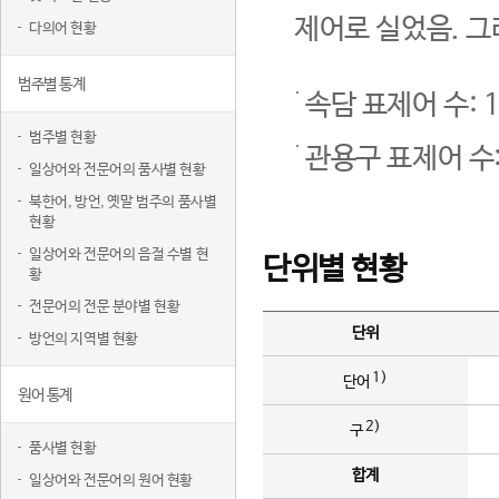
제어로 실었음. 그
다의어 현황
범주별 통계
속담 표제어 수: 1
범주별 현황
관용구 표제어 수:
일상어와 전문어의 품사별 현황
북한어, 방언, 옛말 범주의 품사별
현황
일상어와 전문어의 음절 수별 현
단위별 현황
황
전문어의 전문 분야별 현황
단위
방언의 지역별 현황
1)
단어
원어 통계
2)
구
품사별 현황
합계
일상어와 전문어의 원어 현황