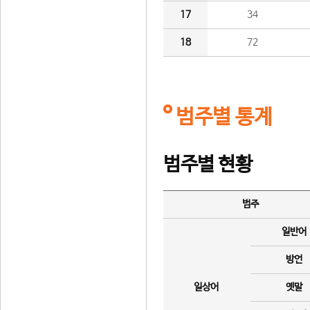
17
34
18
72
범주별 통계
범주별 현황
범주
일반어
방언
일상어
옛말