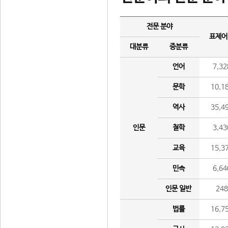
전문 분야
표제어
대분류
중분류
언어
7,32
문학
10,1
역사
35,4
인문
철학
3,43
교육
15,3
민속
6,64
인문 일반
24
법률
16,7