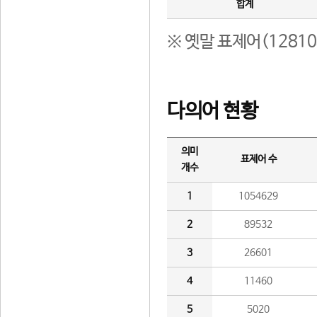
합계
※ 옛말 표제어(1281
다의어 현황
의미
표제어 수
개수
1
1054629
2
89532
3
26601
4
11460
5
5020