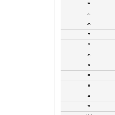
ㅃ
ㅅ
ㅆ
ㅇ
ㅈ
ㅉ
ㅊ
ㅋ
ㅌ
ㅍ
ㅎ