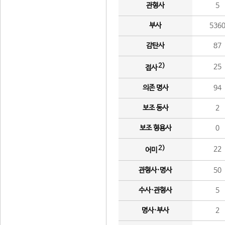
관형사
5
부사
536
감탄사
87
2)
25
접사
의존 명사
94
보조 동사
2
보조 형용사
0
2)
22
어미
관형사·명사
50
수사·관형사
5
명사·부사
2