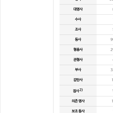
대명사
수사
조사
동사
9
형용사
2
관형사
부사
3
감탄사
2)
접사
의존 명사
보조 동사