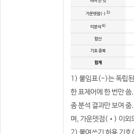
띄어 쓴 것
3)
가운뎃점(·)
4)
미분석
합산
기호 중복
합계
1) 붙임표(-)는 독립
한 표제어에 한 번만 씀
종 분석 결과만 보여 줌
며, 가운뎃점(•) 이외
2) 붙여쓰기 허용 기호