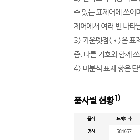
수 있는 표제어에 쓰이며
제어에서 여러 번 나타날
3) 가운뎃점(•)은 표
줌. 다른 기호와 함께 쓰
4) 미분석 표제 항은 
1)
품사별 현황
품사
표제어 수
명사
584657