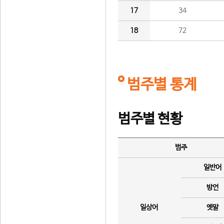
17
34
18
72
범주별 통계
범주별 현황
범주
일반어
방언
일상어
옛말