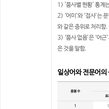
1) '품사별 현황' 통계
2) ‘어미’와 ‘접사’
와 같은 층위로 처리함.
3) ‘품사 없음’은 ‘어
은 것을 말함.
일상어와 전문어의 
음절 수
표
1