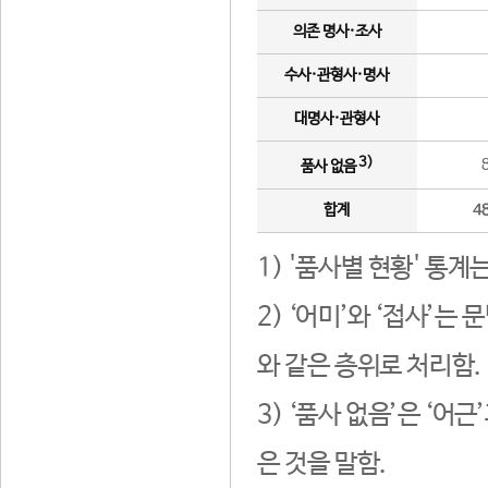
의존 명사·조사
수사·관형사·명사
대명사·관형사
3)
품사 없음
합계
4
1) '품사별 현황' 통계
2) ‘어미’와 ‘접사’
와 같은 층위로 처리함.
3) ‘품사 없음’은 ‘어
은 것을 말함.