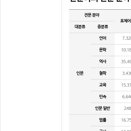
전문 분야
표제어
대분류
중분류
언어
7,32
문학
10,1
역사
35,4
인문
철학
3,43
교육
15,3
민속
6,64
인문 일반
24
법률
16,7