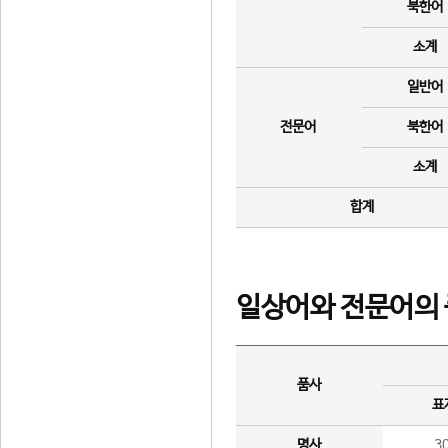
북한어
소계
일반어
전문어
북한어
소계
합계
일상어와 전문어의 
품사
표
명사
3