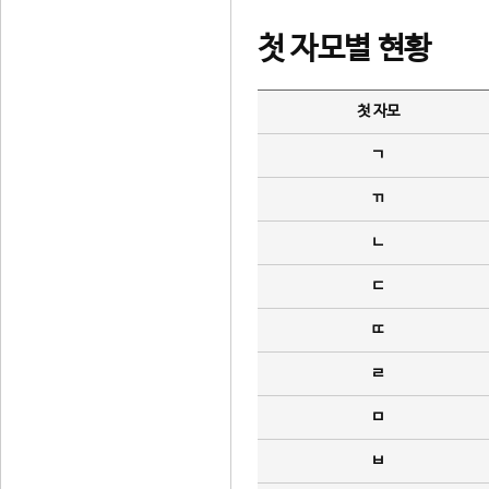
첫 자모별 현황
첫 자모
ㄱ
ㄲ
ㄴ
ㄷ
ㄸ
ㄹ
ㅁ
ㅂ