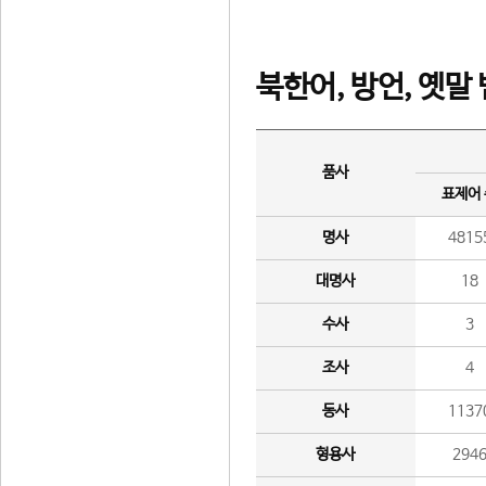
북한어, 방언, 옛말
품사
표제어
명사
4815
대명사
18
수사
3
조사
4
동사
1137
형용사
294