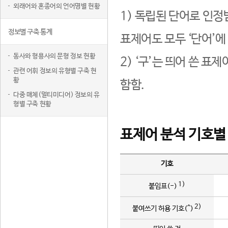
외래어와 혼종어의 언어명별 현황
1) 독립된 단어로 인정
정보별 구축 통계
표제어도 모두 ‘단어’에
동사와 형용사의 문형 정보 현황
2) ‘구’는 띄어 쓴 표
관련 어휘 정보의 유형별 구축 현
황
함함.
다중 매체(멀티미디어) 정보의 유
형별 구축 현황
표제어 분석 기호별
기호
1)
붙임표(-)
2)
붙여쓰기 허용 기호(^)