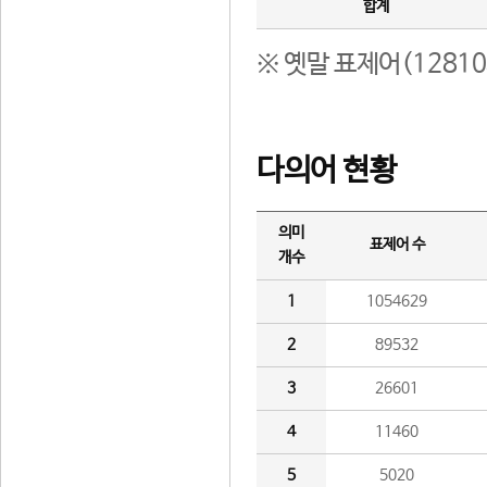
합계
※ 옛말 표제어(1281
다의어 현황
의미
표제어 수
개수
1
1054629
2
89532
3
26601
4
11460
5
5020