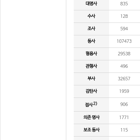
대명사
835
수사
128
조사
594
동사
107473
형용사
29538
관형사
496
부사
32657
감탄사
1959
2)
906
접사
의존 명사
1771
보조 동사
115