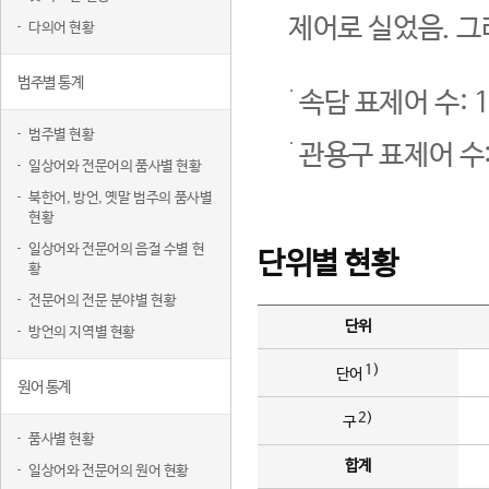
제어로 실었음. 그
다의어 현황
범주별 통계
속담 표제어 수: 1
범주별 현황
관용구 표제어 수:
일상어와 전문어의 품사별 현황
북한어, 방언, 옛말 범주의 품사별
현황
일상어와 전문어의 음절 수별 현
단위별 현황
황
전문어의 전문 분야별 현황
단위
방언의 지역별 현황
1)
단어
원어 통계
2)
구
품사별 현황
합계
일상어와 전문어의 원어 현황