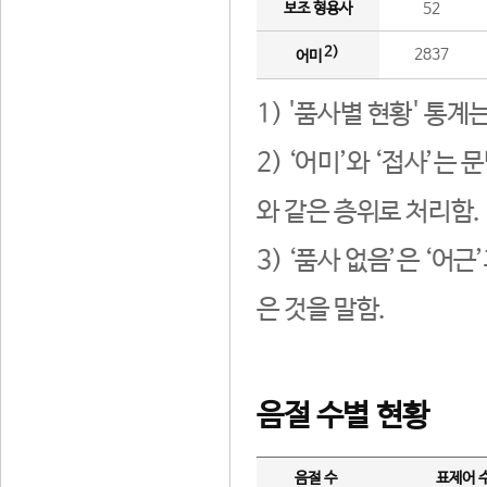
보조 형용사
52
2)
2837
어미
1) '품사별 현황' 통계
2) ‘어미’와 ‘접사’
와 같은 층위로 처리함.
3) ‘품사 없음’은 ‘어
은 것을 말함.
음절 수별 현황
음절 수
표제어 