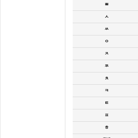
ㅃ
ㅅ
ㅆ
ㅇ
ㅈ
ㅉ
ㅊ
ㅋ
ㅌ
ㅍ
ㅎ