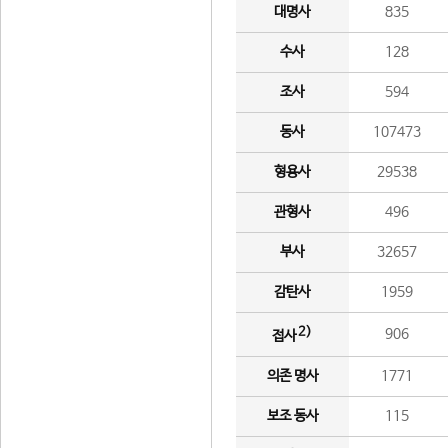
대명사
835
수사
128
조사
594
동사
107473
형용사
29538
관형사
496
부사
32657
감탄사
1959
2)
906
접사
의존 명사
1771
보조 동사
115