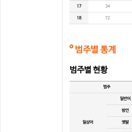
17
34
18
72
범주별 통계
범주별 현황
범주
일반어
방언
일상어
옛말