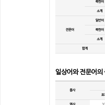
북한어
소계
일반어
전문어
북한어
소계
합계
일상어와 전문어의 
품사
표
명사
3