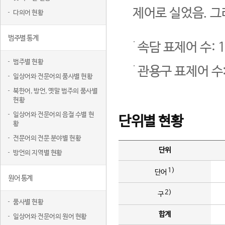
제어로 실었음. 그
다의어 현황
범주별 통계
속담 표제어 수: 1
범주별 현황
관용구 표제어 수:
일상어와 전문어의 품사별 현황
북한어, 방언, 옛말 범주의 품사별
현황
일상어와 전문어의 음절 수별 현
단위별 현황
황
전문어의 전문 분야별 현황
단위
방언의 지역별 현황
1)
단어
원어 통계
2)
구
품사별 현황
합계
일상어와 전문어의 원어 현황