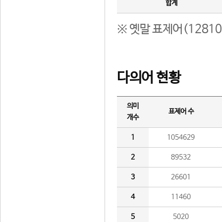
합계
※ 옛말 표제어(1281
다의어 현황
의미
표제어 수
개수
1
1054629
2
89532
3
26601
4
11460
5
5020