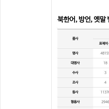
북한어, 방언, 옛말
품사
표제어
명사
4815
대명사
18
수사
3
조사
4
동사
1137
형용사
294