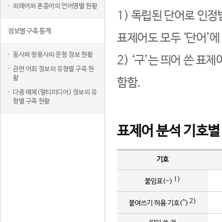
외래어와 혼종어의 언어명별 현황
1) 독립된 단어로 인정
정보별 구축 통계
표제어도 모두 ‘단어’에
동사와 형용사의 문형 정보 현황
2) ‘구’는 띄어 쓴 표
관련 어휘 정보의 유형별 구축 현
황
함함.
다중 매체(멀티미디어) 정보의 유
형별 구축 현황
표제어 분석 기호별
기호
1)
붙임표(-)
2)
붙여쓰기 허용 기호(^)