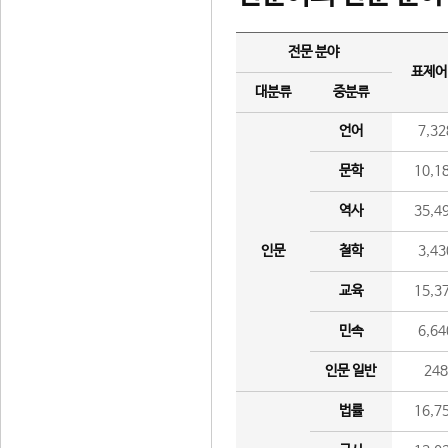
전문 분야
표제어
대분류
중분류
언어
7,32
문학
10,1
역사
35,4
인문
철학
3,43
교육
15,3
민속
6,64
인문 일반
24
법률
16,7