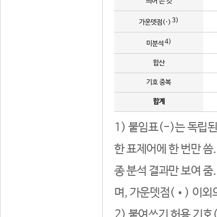
띄어 쓴 것
3)
가운뎃점(·)
4)
미분석
합산
기호 중복
합계
1) 붙임표(-)는 독립
한 표제어에 한 번만 씀
종 분석 결과만 보여 줌
며, 가운뎃점(•) 이외
2) 붙여쓰기 허용 기호