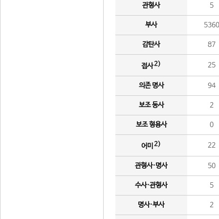
관형사
5
부사
536
감탄사
87
2)
25
접사
의존 명사
94
보조 동사
2
보조 형용사
0
2)
22
어미
관형사·명사
50
수사·관형사
5
명사·부사
2