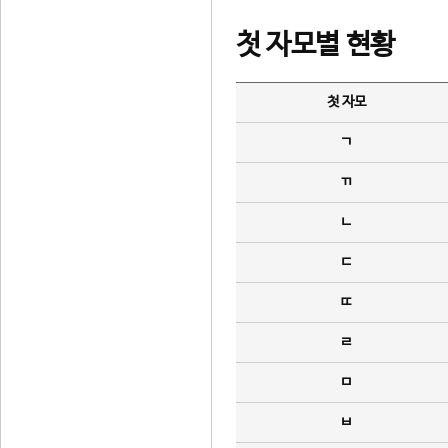
첫 자모별 현황
첫 자모
ㄱ
ㄲ
ㄴ
ㄷ
ㄸ
ㄹ
ㅁ
ㅂ