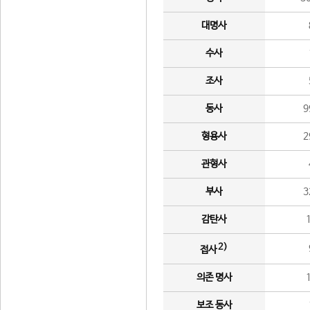
대명사
수사
조사
동사
9
형용사
2
관형사
부사
3
감탄사
2)
접사
의존 명사
보조 동사