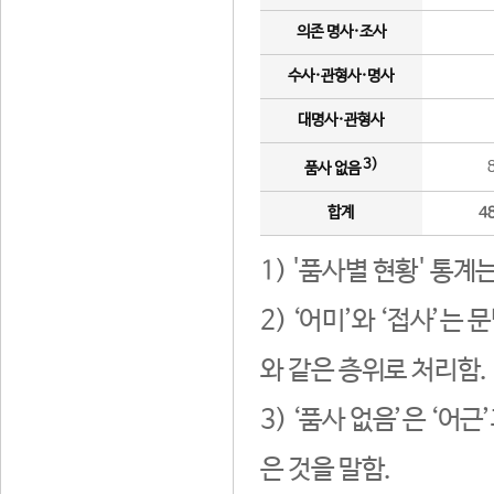
의존 명사·조사
수사·관형사·명사
대명사·관형사
3)
품사 없음
합계
4
1) '품사별 현황' 통계
2) ‘어미’와 ‘접사’
와 같은 층위로 처리함.
3) ‘품사 없음’은 ‘어
은 것을 말함.