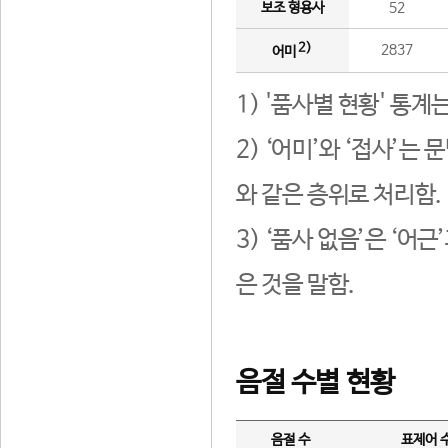
보조 형용사
52
2)
2837
어미
1) '품사별 현황' 통계
2) ‘어미’와 ‘접사’
와 같은 층위로 처리함.
3) ‘품사 없음’은 ‘어
은 것을 말함.
음절 수별 현황
음절 수
표제어 