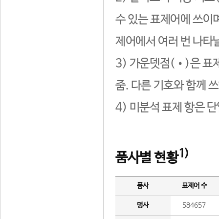
수 있는 표제어에 쓰이며
제어에서 여러 번 나타날
3) 가운뎃점(•)은 표
줌. 다른 기호와 함께 쓰
4) 미분석 표제 항은 
1)
품사별 현황
품사
표제어 수
명사
584657