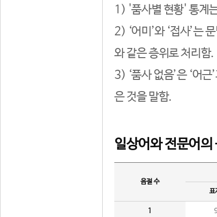
1) '품사별 현황' 통계
2) ‘어미’와 ‘접사’
와 같은 층위로 처리함.
3) ‘품사 없음’은 ‘어
은 것을 말함.
일상어와 전문어의 
음절 수
표
1