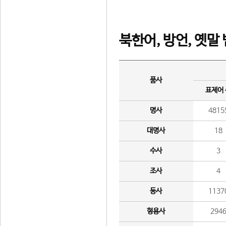
북한어, 방언, 옛말
품사
표제어
명사
4815
대명사
18
수사
3
조사
4
동사
1137
형용사
294