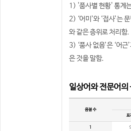
1) '품사별 현황' 통계
2) ‘어미’와 ‘접사’
와 같은 층위로 처리함.
3) ‘품사 없음’은 ‘어
은 것을 말함.
일상어와 전문어의 
음절 수
표
1