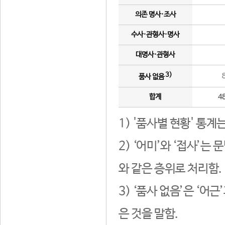
의존 명사·조사
수사·관형사·명사
대명사·관형사
3)
품사 없음
합계
4
1) '품사별 현황' 통계
2) ‘어미’와 ‘접사’
와 같은 층위로 처리함.
3) ‘품사 없음’은 ‘어
은 것을 말함.