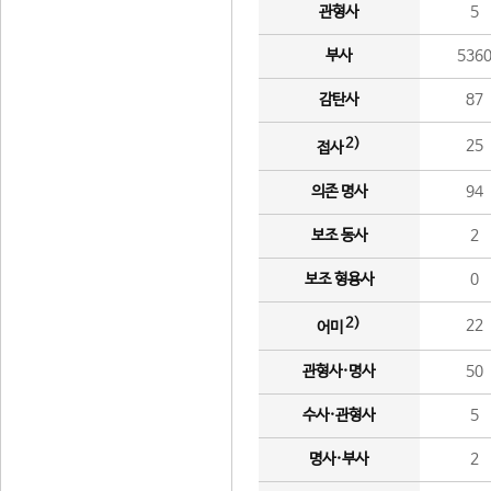
관형사
5
부사
536
감탄사
87
2)
25
접사
의존 명사
94
보조 동사
2
보조 형용사
0
2)
22
어미
관형사·명사
50
수사·관형사
5
명사·부사
2