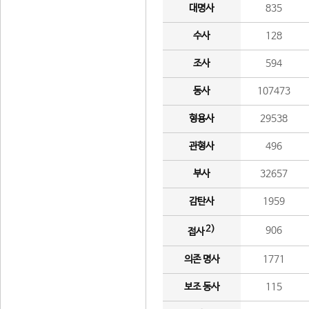
대명사
835
수사
128
조사
594
동사
107473
형용사
29538
관형사
496
부사
32657
감탄사
1959
2)
906
접사
의존 명사
1771
보조 동사
115