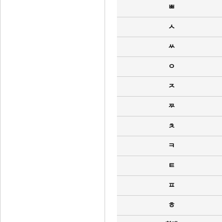
ㅃ
ㅅ
ㅆ
ㅇ
ㅈ
ㅉ
ㅊ
ㅋ
ㅌ
ㅍ
ㅎ