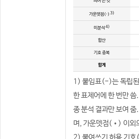
띄어 쓴 것
3)
가운뎃점(·)
4)
미분석
합산
기호 중복
합계
1) 붙임표(-)는 독립
한 표제어에 한 번만 씀
종 분석 결과만 보여 줌
며, 가운뎃점(•) 이외
2) 붙여쓰기 허용 기호