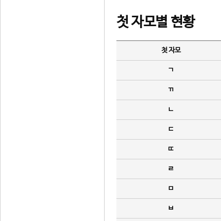
첫 자모별 현황
첫 자모
ㄱ
ㄲ
ㄴ
ㄷ
ㄸ
ㄹ
ㅁ
ㅂ