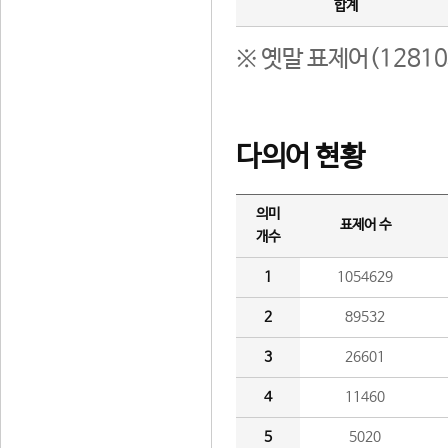
합계
※ 옛말 표제어(1281
다의어 현황
의미
표제어 수
개수
1
1054629
2
89532
3
26601
4
11460
5
5020