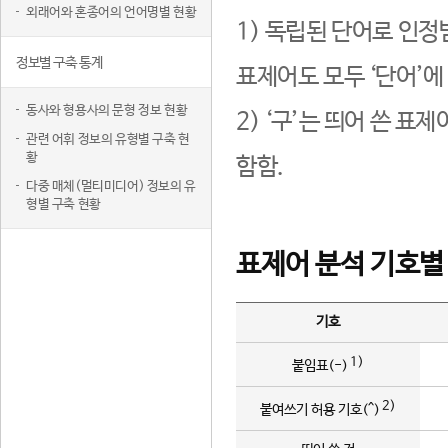
외래어와 혼종어의 언어명별 현황
1) 독립된 단어로 인정
정보별 구축 통계
표제어도 모두 ‘단어’에
동사와 형용사의 문형 정보 현황
2) ‘구’는 띄어 쓴 표
관련 어휘 정보의 유형별 구축 현
황
함함.
다중 매체(멀티미디어) 정보의 유
형별 구축 현황
표제어 분석 기호별
기호
1)
붙임표(-)
2)
붙여쓰기 허용 기호(^)