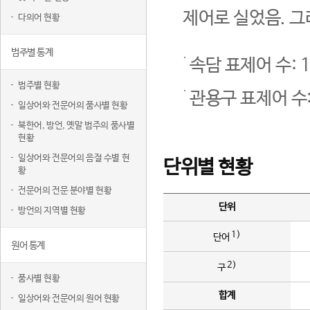
제어로 실었음. 그
다의어 현황
범주별 통계
속담 표제어 수: 1
범주별 현황
관용구 표제어 수:
일상어와 전문어의 품사별 현황
북한어, 방언, 옛말 범주의 품사별
현황
일상어와 전문어의 음절 수별 현
단위별 현황
황
전문어의 전문 분야별 현황
단위
방언의 지역별 현황
1)
단어
원어 통계
2)
구
품사별 현황
합계
일상어와 전문어의 원어 현황