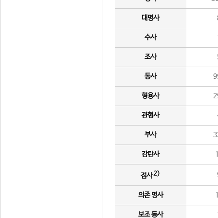
대명사
수사
조사
동사
9
형용사
2
관형사
부사
3
감탄사
2)
접사
의존 명사
보조 동사