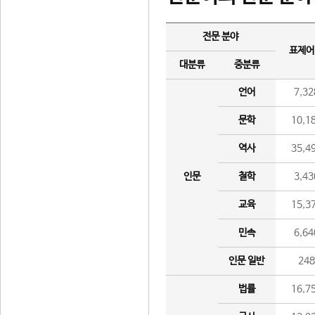
전문 분야
표제어
대분류
중분류
언어
7,32
문학
10,1
역사
35,4
인문
철학
3,43
교육
15,3
민속
6,64
인문 일반
24
법률
16,7