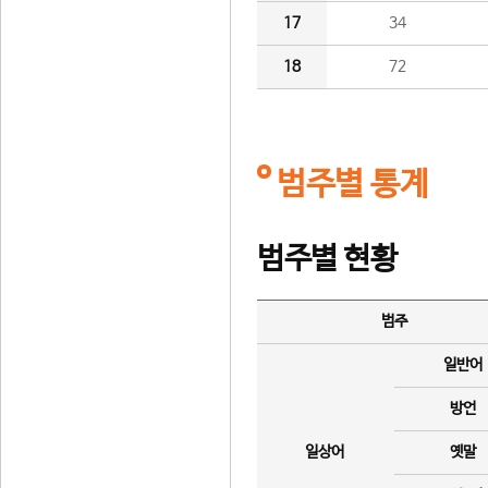
17
34
18
72
범주별 통계
범주별 현황
범주
일반어
방언
일상어
옛말