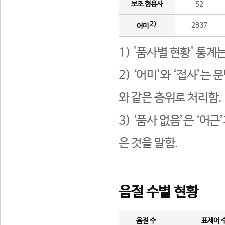
보조 형용사
52
2)
2837
어미
1) '품사별 현황' 통계
2) ‘어미’와 ‘접사’
와 같은 층위로 처리함.
3) ‘품사 없음’은 ‘어
은 것을 말함.
음절 수별 현황
음절 수
표제어 