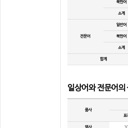
북한어
소계
일반어
전문어
북한어
소계
합계
일상어와 전문어의 
품사
표
명사
3