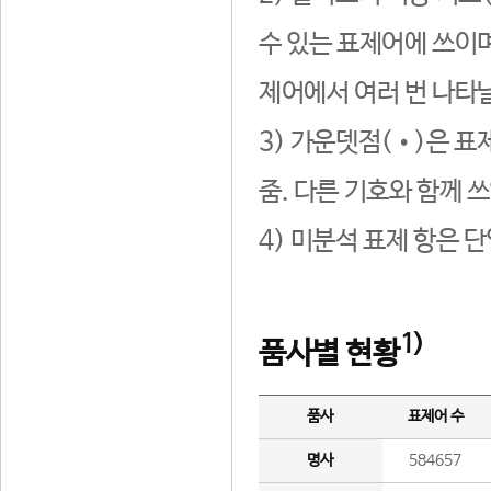
수 있는 표제어에 쓰이며
제어에서 여러 번 나타날
3) 가운뎃점(•)은 표
줌. 다른 기호와 함께 쓰
4) 미분석 표제 항은 
1)
품사별 현황
품사
표제어 수
명사
584657