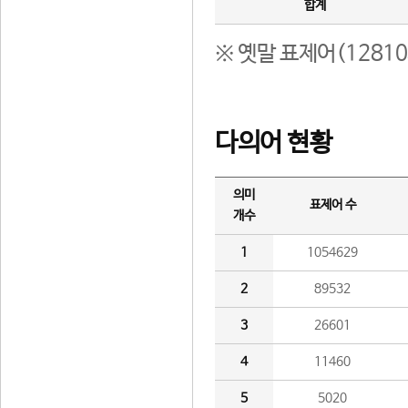
합계
※ 옛말 표제어(1281
다의어 현황
의미
표제어 수
개수
1
1054629
2
89532
3
26601
4
11460
5
5020