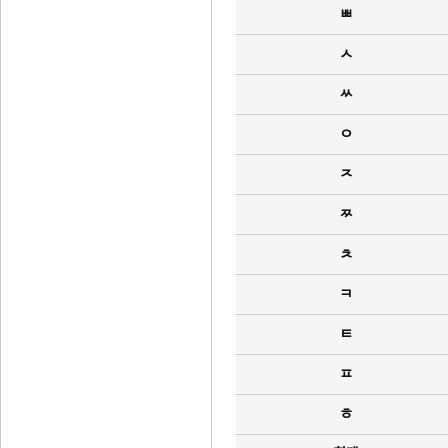
ㅃ
ㅅ
ㅆ
ㅇ
ㅈ
ㅉ
ㅊ
ㅋ
ㅌ
ㅍ
ㅎ