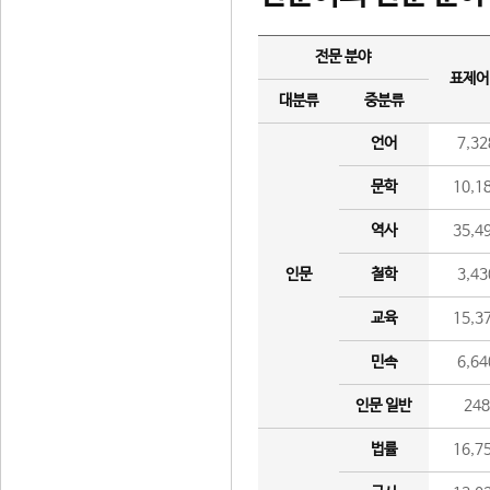
전문 분야
표제어
대분류
중분류
언어
7,32
문학
10,1
역사
35,4
인문
철학
3,43
교육
15,3
민속
6,64
인문 일반
24
법률
16,7