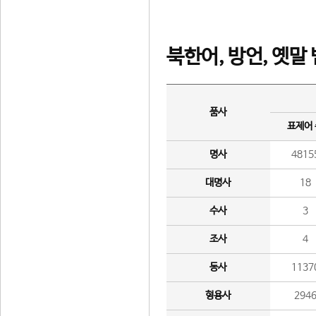
북한어, 방언, 옛말
품사
표제어
명사
4815
대명사
18
수사
3
조사
4
동사
1137
형용사
294