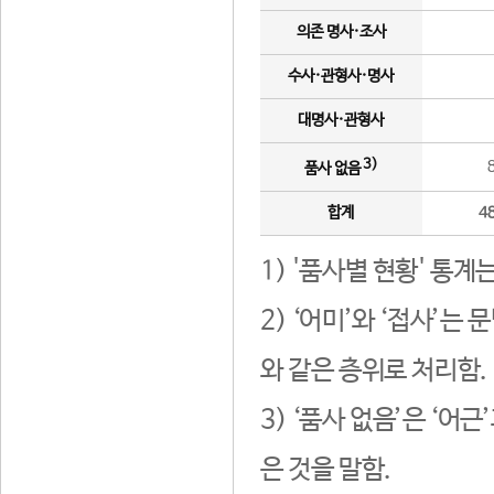
의존 명사·조사
수사·관형사·명사
대명사·관형사
3)
품사 없음
합계
4
1) '품사별 현황' 통계
2) ‘어미’와 ‘접사’
와 같은 층위로 처리함.
3) ‘품사 없음’은 ‘어
은 것을 말함.