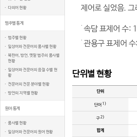
제어로 실었음. 그
다의어 현황
범주별 통계
속담 표제어 수: 1
범주별 현황
관용구 표제어 수:
일상어와 전문어의 품사별 현황
북한어, 방언, 옛말 범주의 품사별
현황
일상어와 전문어의 음절 수별 현
단위별 현황
황
전문어의 전문 분야별 현황
단위
방언의 지역별 현황
1)
단어
원어 통계
2)
구
품사별 현황
합계
일상어와 전문어의 원어 현황