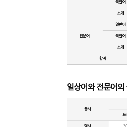
북한어
소계
일반어
전문어
북한어
소계
합계
일상어와 전문어의 
품사
표
명사
3