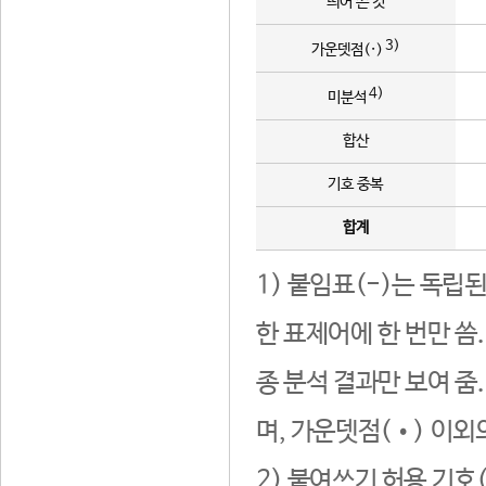
띄어 쓴 것
3)
가운뎃점(·)
4)
미분석
합산
기호 중복
합계
1) 붙임표(-)는 독립
한 표제어에 한 번만 씀
종 분석 결과만 보여 줌
며, 가운뎃점(•) 이외
2) 붙여쓰기 허용 기호