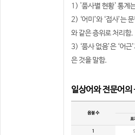
1) '품사별 현황' 통계
2) ‘어미’와 ‘접사’
와 같은 층위로 처리함.
3) ‘품사 없음’은 ‘어
은 것을 말함.
일상어와 전문어의 
음절 수
표
1