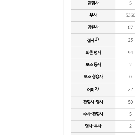
관형사
5
부사
536
감탄사
87
2)
25
접사
의존 명사
94
보조 동사
2
보조 형용사
0
2)
22
어미
관형사·명사
50
수사·관형사
5
명사·부사
2