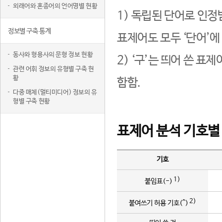
외래어와 혼종어의 언어명별 현황
1) 독립된 단어로 인정
정보별 구축 통계
표제어도 모두 ‘단어’에
동사와 형용사의 문형 정보 현황
2) ‘구’는 띄어 쓴 표
관련 어휘 정보의 유형별 구축 현
황
함함.
다중 매체(멀티미디어) 정보의 유
형별 구축 현황
표제어 분석 기호별
기호
1)
붙임표(-)
2)
붙여쓰기 허용 기호(^)