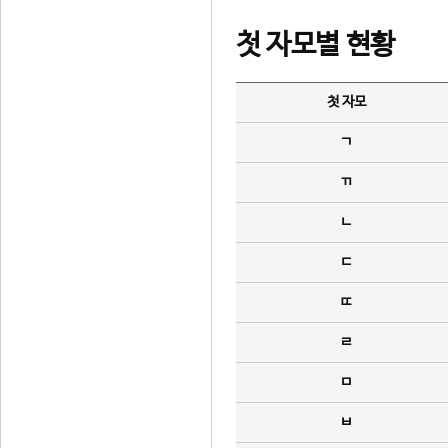
첫 자모별 현황
첫 자모
ㄱ
ㄲ
ㄴ
ㄷ
ㄸ
ㄹ
ㅁ
ㅂ