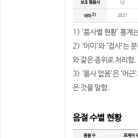
보조 형용사
52
2)
2837
어미
1) '품사별 현황' 통계
2) ‘어미’와 ‘접사’
와 같은 층위로 처리함.
3) ‘품사 없음’은 ‘어
은 것을 말함.
음절 수별 현황
음절 수
표제어 