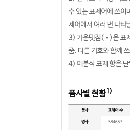
수 있는 표제어에 쓰이며
제어에서 여러 번 나타날
3) 가운뎃점(•)은 표
줌. 다른 기호와 함께 쓰
4) 미분석 표제 항은 
1)
품사별 현황
품사
표제어 수
명사
584657