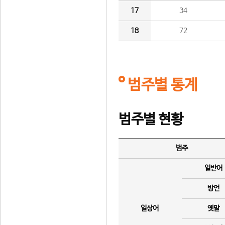
17
34
18
72
범주별 통계
범주별 현황
범주
일반어
방언
일상어
옛말