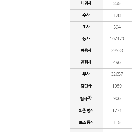
대명사
835
수사
128
조사
594
동사
107473
형용사
29538
관형사
496
부사
32657
감탄사
1959
2)
906
접사
의존 명사
1771
보조 동사
115