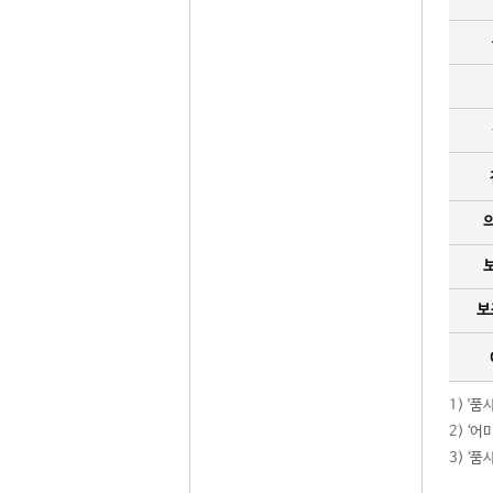
보
1) '
2) ‘
3) ‘