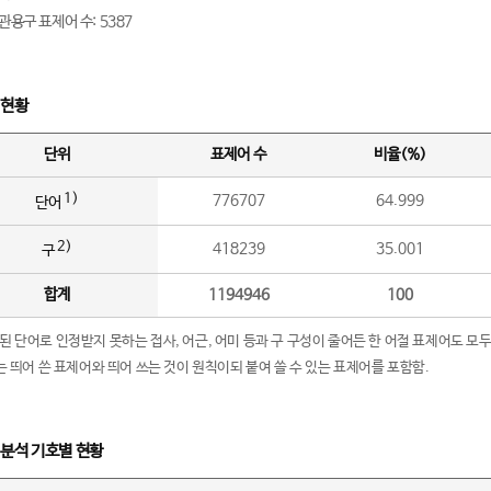
관용구 표제어 수: 5387
 현황
단위
표제어 수
비율(%)
1)
776707
64.999
단어
2)
418239
35.001
구
합계
1194946
100
립된 단어로 인정받지 못하는 접사, 어근, 어미 등과 구 구성이 줄어든 한 어절 표제어도 모두
구’는 띄어 쓴 표제어와 띄어 쓰는 것이 원칙이되 붙여 쓸 수 있는 표제어를 포함함.
 분석 기호별 현황