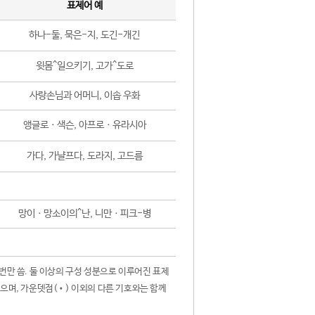
표제어 예
하나-둘, 묵은-지, 도긴-개긴
윗몸^일으키기, 고가^도로
사랑손님과 어머니, 이솝 우화
앵글로ㆍ색슨, 아프로ㆍ유라시아
가다, 가냘프다, 도라지, 고드름
망이ㆍ망소이의^난, 니만ㆍ피크-병
 번만 씀. 둘 이상의 구성 성분으로 이루어진 표제
않으며, 가운뎃점(•) 이외의 다른 기호와는 함께