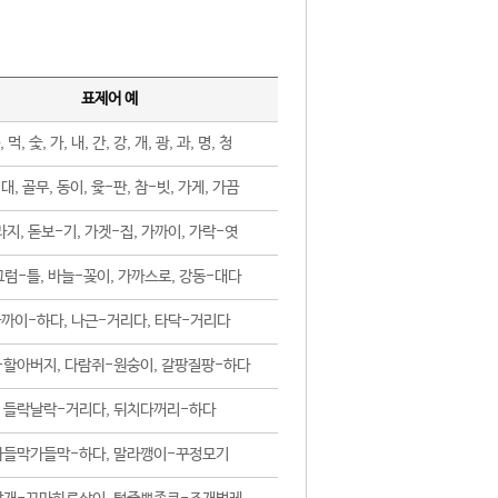
표제어 예
, 먹, 숯, 가, 내, 간, 강, 개, 광, 과, 명, 청
대, 골무, 동이, 윷-판, 참-빗, 가게, 가끔
지, 돋보-기, 가겟-집, 가까이, 가락-엿
럼-틀, 바늘-꽂이, 가까스로, 강동-대다
까이-하다, 나근-거리다, 타닥-거리다
-할아버지, 다람쥐-원숭이, 갈팡질팡-하다
들락날락-거리다, 뒤치다꺼리-하다
가들막가들막-하다, 말라깽이-꾸정모기