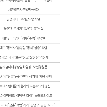
날개-꼬마하루살이, 털줄뾰족코-조개벌레
시근벌떡시근벌떡-하다
검정마디-꼬리납작맵시벌
경주^감은사지^동서^삼층^석탑
대한민국^임시^정부^수립^기념일
대구^동화사^금당암^동서^삼층^석탑
영세율^과세^표준^신고^불성실^가산세
감지금니대방광불화엄경-보현행원품
기업^진흥^공단^전자^상거래^지원^센터
로테스탄티즘의 윤리와 자본주의의 정신
코틴아마이드^아데닌^다이뉴클레오타이드
지^서^삼층^석탑^사리^장엄구^금동^사리^