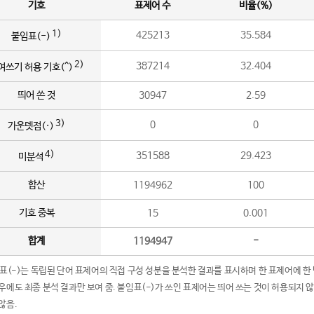
기호
표제어 수
비율(%)
1)
425213
35.584
붙임표(-)
2)
387214
32.404
여쓰기 허용 기호(^)
띄어 쓴 것
30947
2.59
3)
0
0
가운뎃점(·)
4)
351588
29.423
미분석
합산
1194962
100
기호 중복
15
0.001
합계
1194947
-
임표(-)는 독립된 단어 표제어의 직접 구성 성분을 분석한 결과를 표시하며 한 표제어에 한
우에도 최종 분석 결과만 보여 줌. 붙임표(-)가 쓰인 표제어는 띄어 쓰는 것이 허용되지 
않음.