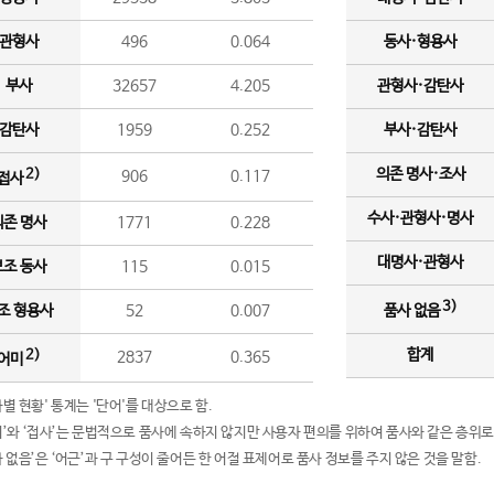
관형사
496
0.064
동사·형용사
부사
32657
4.205
관형사·감탄사
감탄사
1959
0.252
부사·감탄사
의존 명사·조사
2)
906
0.117
접사
수사·관형사·명사
의존 명사
1771
0.228
대명사·관형사
보조 동사
115
0.015
3)
조 형용사
52
0.007
품사 없음
합계
2)
2837
0.365
어미
품사별 현황' 통계는 '단어'를 대상으로 함.
어미’와 ‘접사’는 문법적으로 품사에 속하지 않지만 사용자 편의를 위하여 품사와 같은 층위로
품사 없음’은 ‘어근’과 구 구성이 줄어든 한 어절 표제어로 품사 정보를 주지 않은 것을 말함.