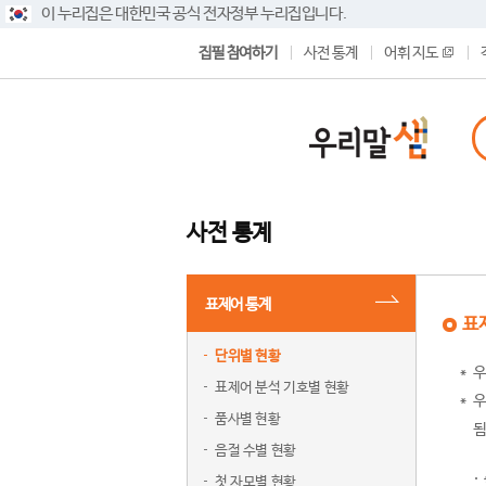
이 누리집은 대한민국 공식 전자정부 누리집입니다.
집필 참여하기
사전 통계
어휘 지도
사전 통계
표제어 통계
표
단위별 현황
우
표제어 분석 기호별 현황
우
품사별 현황
됨
음절 수별 현황
첫 자모별 현황