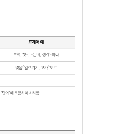
표제어 예
부엌, 햇-, -는데, 생각-하다
윗몸^일으키기, 고가^도로
 ‘단어’에 포함하여 처리함.