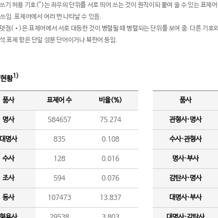
여쓰기 허용 기호(^)는 좌우의 단위를 서로 띄어 쓰는 것이 원칙이되 붙여 쓸 수 있는 표
 쓰임. 표제어에서 여러 번 나타날 수 있음.
운뎃점(•)은 표제어에서 서로 대등한 것이 병렬될 때 병렬되는 단위를 보여 줌. 다른 기호와
분석 표제 항은 단일 성분 단어이거나 북한어 등임.
1)
 현황
품사
표제어 수
비율(%)
품사
명사
584657
75.274
관형사·명사
대명사
835
0.108
수사·관형사
수사
128
0.016
명사·부사
조사
594
0.076
감탄사·명사
동사
107473
13.837
대명사·부사
형용사
29538
3.803
대명사·감탄사