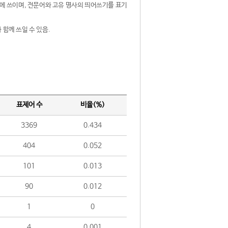
제어에 쓰이며, 전문어와 고유 명사의 띄어쓰기를 표기
 함께 쓰일 수 있음.
표제어 수
비율(%)
3369
0.434
404
0.052
101
0.013
90
0.012
1
0
4
0.001