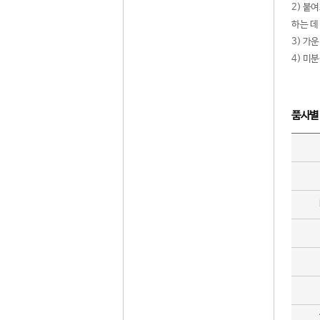
2) 붙
하는 데
3) 가
4) 미
품사별