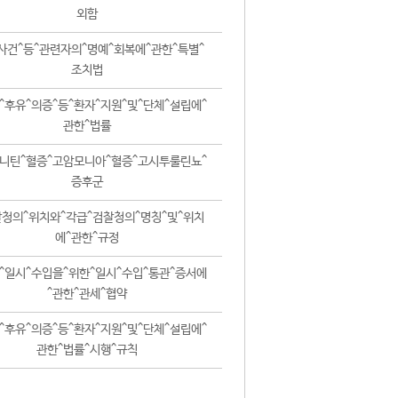
외함
사건^등^관련자의^명예^회복에^관한^특별^
조치법
^후유^의증^등^환자^지원^및^단체^설립에^
관한^법률
니틴^혈증^고암모니아^혈증^고시투룰린뇨^
증후군
청의^위치와^각급^검찰청의^명칭^및^위치
에^관한^규정
^일시^수입을^위한^일시^수입^통관^증서에
^관한^관세^협약
^후유^의증^등^환자^지원^및^단체^설립에^
관한^법률^시행^규칙