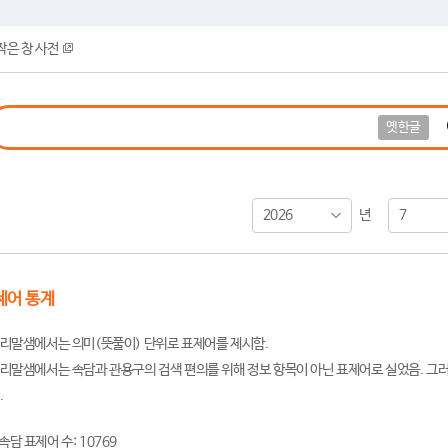
작은 창 사전
옛한글
2026
7
년
제어 통계
리말샘에서는 의미(뜻풀이) 단위로 표제어를 제시함.
리말샘에서는 속담과 관용구의 검색 편의를 위해 정보 항목이 아닌 표제어로 실었음. 그러
.
속담 표제어 수: 10769