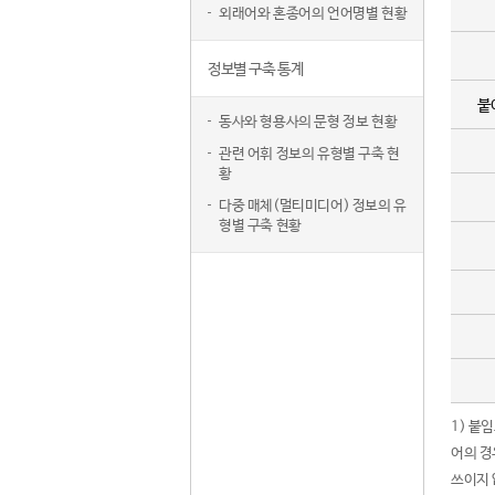
외래어와 혼종어의 언어명별 현황
정보별 구축 통계
붙
동사와 형용사의 문형 정보 현황
관련 어휘 정보의 유형별 구축 현
황
다중 매체(멀티미디어) 정보의 유
형별 구축 현황
1) 붙
어의 경
쓰이지 