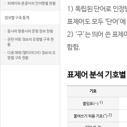
외래어와 혼종어의 언어명별 현황
1) 독립된 단어로 인정
정보별 구축 통계
표제어도 모두 ‘단어’에
동사와 형용사의 문형 정보 현황
2) ‘구’는 띄어 쓴 표
관련 어휘 정보의 유형별 구축 현
황
함함.
다중 매체(멀티미디어) 정보의 유
형별 구축 현황
표제어 분석 기호별
기호
1)
붙임표(-)
2)
붙여쓰기 허용 기호(^)