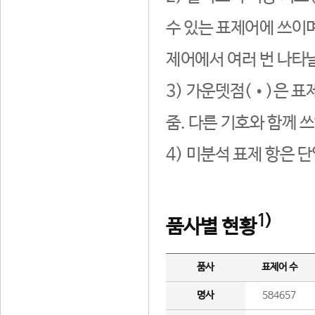
수 있는 표제어에 쓰이며
제어에서 여러 번 나타날
3) 가운뎃점(•)은 표
줌. 다른 기호와 함께 쓰
4) 미분석 표제 항은 
1)
품사별 현황
품사
표제어 수
명사
584657