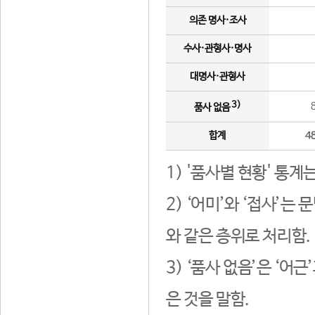
의존 명사·조사
수사·관형사·명사
대명사·관형사
3)
품사 없음
합계
4
1) '품사별 현황' 통계
2) ‘어미’와 ‘접사’
와 같은 층위로 처리함.
3) ‘품사 없음’은 ‘어
은 것을 말함.