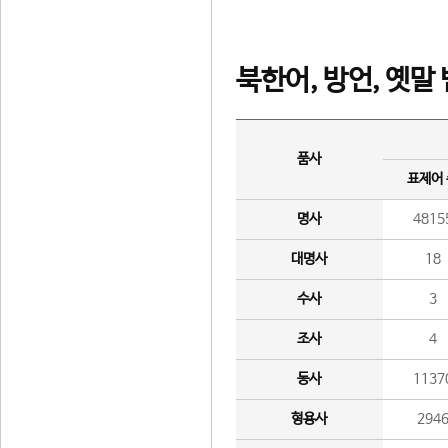
북한어, 방언, 옛말
품사
표제어
명사
4815
대명사
18
수사
3
조사
4
동사
1137
형용사
294