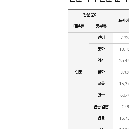
전문 분야
표제어
대분류
중분류
언어
7,32
문학
10,1
역사
35,4
인문
철학
3,43
교육
15,3
민속
6,64
인문 일반
24
법률
16,7