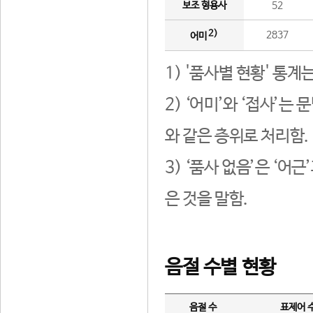
보조 형용사
52
2)
2837
어미
1) '품사별 현황' 통계
2) ‘어미’와 ‘접사’
와 같은 층위로 처리함.
3) ‘품사 없음’은 ‘어
은 것을 말함.
음절 수별 현황
음절 수
표제어 