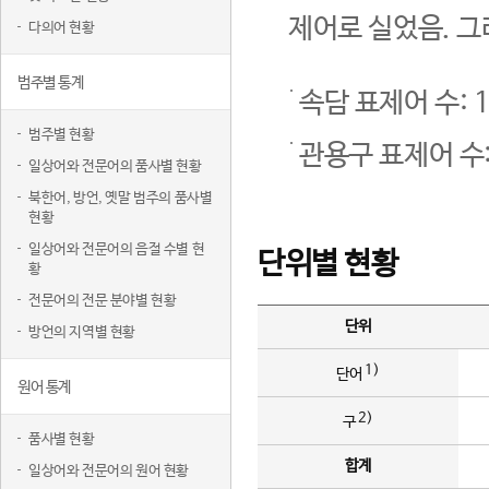
제어로 실었음. 그
다의어 현황
범주별 통계
속담 표제어 수: 1
범주별 현황
관용구 표제어 수:
일상어와 전문어의 품사별 현황
북한어, 방언, 옛말 범주의 품사별
현황
일상어와 전문어의 음절 수별 현
단위별 현황
황
전문어의 전문 분야별 현황
단위
방언의 지역별 현황
1)
단어
원어 통계
2)
구
품사별 현황
합계
일상어와 전문어의 원어 현황