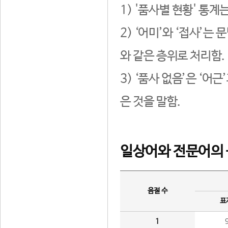
1) '품사별 현황' 통계
2) ‘어미’와 ‘접사’
와 같은 층위로 처리함.
3) ‘품사 없음’은 ‘어
은 것을 말함.
일상어와 전문어의 
음절 수
표
1