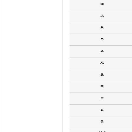
ㅃ
ㅅ
ㅆ
ㅇ
ㅈ
ㅉ
ㅊ
ㅋ
ㅌ
ㅍ
ㅎ