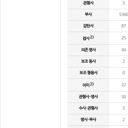
관형사
5
부사
536
감탄사
87
2)
25
접사
의존 명사
94
보조 동사
2
보조 형용사
0
2)
22
어미
관형사·명사
50
수사·관형사
5
명사·부사
2