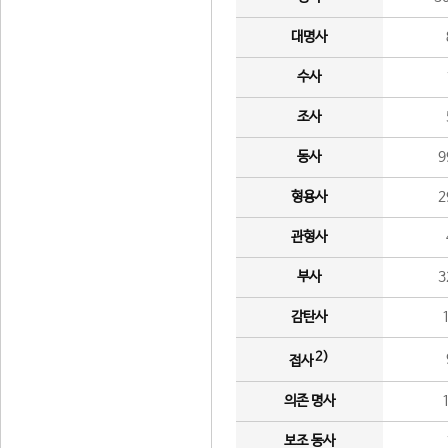
대명사
수사
조사
동사
9
형용사
2
관형사
부사
3
감탄사
2)
접사
의존 명사
보조 동사