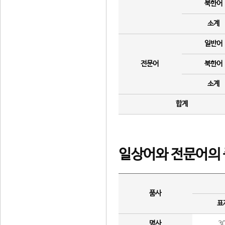
북한어
소계
일반어
전문어
북한어
소계
합계
일상어와 전문어의 
품사
표
명사
3