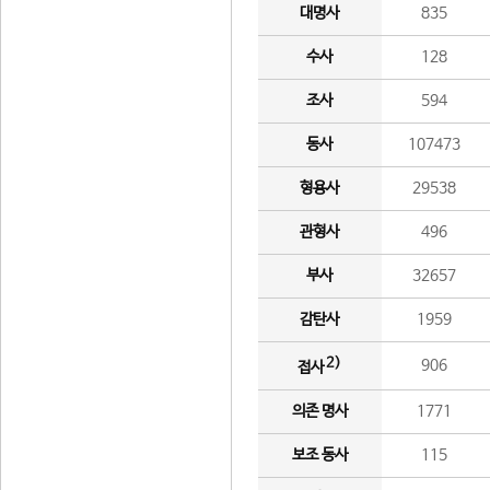
대명사
835
수사
128
조사
594
동사
107473
형용사
29538
관형사
496
부사
32657
감탄사
1959
2)
906
접사
의존 명사
1771
보조 동사
115