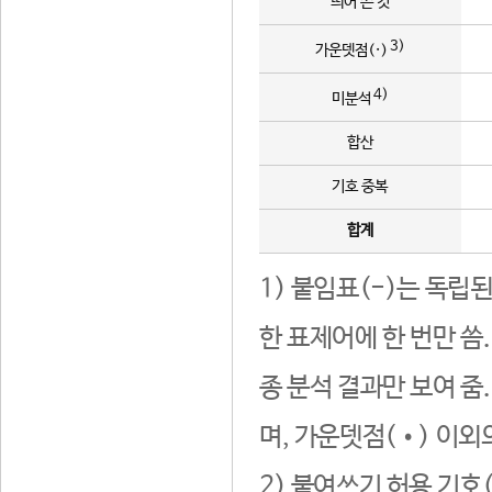
띄어 쓴 것
3)
가운뎃점(·)
4)
미분석
합산
기호 중복
합계
1) 붙임표(-)는 독립
한 표제어에 한 번만 씀
종 분석 결과만 보여 줌
며, 가운뎃점(•) 이외
2) 붙여쓰기 허용 기호