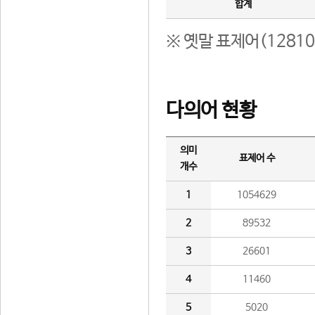
합계
※ 옛말 표제어(1281
다의어 현황
의미
표제어 수
개수
1
1054629
2
89532
3
26601
4
11460
5
5020