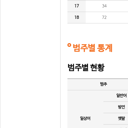
17
34
18
72
범주별 통계
범주별 현황
범주
일반어
방언
일상어
옛말