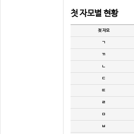
첫 자모별 현황
첫 자모
ㄱ
ㄲ
ㄴ
ㄷ
ㄸ
ㄹ
ㅁ
ㅂ