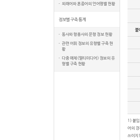
외래어와 혼종어의 언어명별 현황
정보별 구축 통계
붙
동사와 형용사의 문형 정보 현황
관련 어휘 정보의 유형별 구축 현
황
다중 매체(멀티미디어) 정보의 유
형별 구축 현황
1) 붙
어의 경
쓰이지 