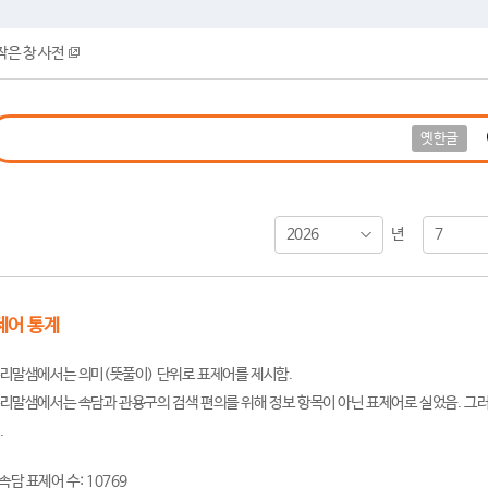
작은 창 사전
옛한글
2026
7
년
제어 통계
리말샘에서는 의미(뜻풀이) 단위로 표제어를 제시함.
리말샘에서는 속담과 관용구의 검색 편의를 위해 정보 항목이 아닌 표제어로 실었음. 그러
.
속담 표제어 수: 10769