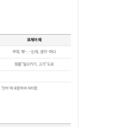
표제어 예
부엌, 햇-, -는데, 생각-하다
윗몸^일으키기, 고가^도로
 ‘단어’에 포함하여 처리함.