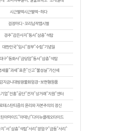
날개-꼬마하루살이, 털줄뾰족코-조개벌레
시근벌떡시근벌떡-하다
검정마디-꼬리납작맵시벌
경주^감은사지^동서^삼층^석탑
대한민국^임시^정부^수립^기념일
대구^동화사^금당암^동서^삼층^석탑
영세율^과세^표준^신고^불성실^가산세
감지금니대방광불화엄경-보현행원품
기업^진흥^공단^전자^상거래^지원^센터
로테스탄티즘의 윤리와 자본주의의 정신
코틴아마이드^아데닌^다이뉴클레오타이드
지^서^삼층^석탑^사리^장엄구^금동^사리^