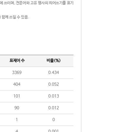
제어에 쓰이며, 전문어와 고유 명사의 띄어쓰기를 표기
 함께 쓰일 수 있음.
표제어 수
비율(%)
3369
0.434
404
0.052
101
0.013
90
0.012
1
0
4
0.001