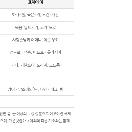
표제어 예
하나-둘, 묵은-지, 도긴-개긴
윗몸^일으키기, 고가^도로
사랑손님과 어머니, 이솝 우화
앵글로ㆍ색슨, 아프로ㆍ유라시아
가다, 가냘프다, 도라지, 고드름
망이ㆍ망소이의^난, 니만ㆍ피크-병
 번만 씀. 둘 이상의 구성 성분으로 이루어진 표제
않으며, 가운뎃점(•) 이외의 다른 기호와는 함께