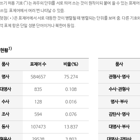
여쓰기 허용 기호(^)는 좌우의 단위를 서로 띄어 쓰는 것이 원칙이되 붙여 쓸 수 있는 표
 쓰임. 표제어에서 여러 번 나타날 수 있음.
운뎃점(•)은 표제어에서 서로 대등한 것이 병렬될 때 병렬되는 단위를 보여 줌. 다른 기호와
분석 표제 항은 단일 성분 단어이거나 북한어 등임.
1)
 현황
품사
표제어 수
비율(%)
품사
명사
584657
75.274
관형사·명사
대명사
835
0.108
수사·관형사
수사
128
0.016
명사·부사
조사
594
0.076
감탄사·명사
동사
107473
13.837
대명사·부사
형용사
29538
3.803
대명사·감탄사