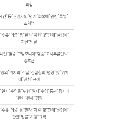
외함
사건^등^관련자의^명예^회복에^관한^특별^
조치법
^후유^의증^등^환자^지원^및^단체^설립에^
관한^법률
니틴^혈증^고암모니아^혈증^고시투룰린뇨^
증후군
청의^위치와^각급^검찰청의^명칭^및^위치
에^관한^규정
^일시^수입을^위한^일시^수입^통관^증서에
^관한^관세^협약
^후유^의증^등^환자^지원^및^단체^설립에^
관한^법률^시행^규칙