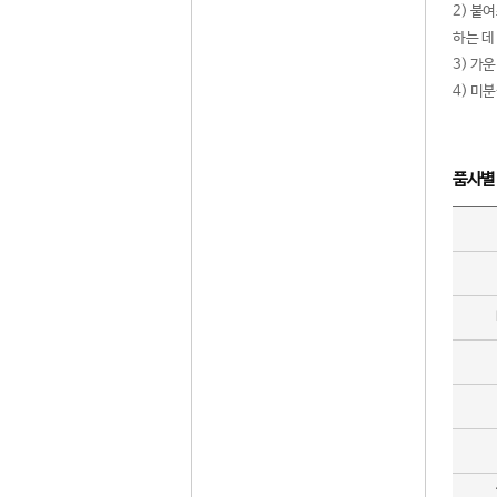
2) 붙
하는 데
3) 가
4) 미
품사별