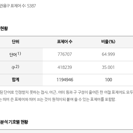
관용구 표제어 수: 5387
 현황
단위
표제어 수
비율(%)
1)
776707
64.999
단어
2)
418239
35.001
구
합계
1194946
100
립된 단어로 인정받지 못하는 접사, 어근, 어미 등과 구 구성이 줄어든 한 어절 표제어도 모두
구’는 띄어 쓴 표제어와 띄어 쓰는 것이 원칙이되 붙여 쓸 수 있는 표제어를 포함함.
 분석 기호별 현황