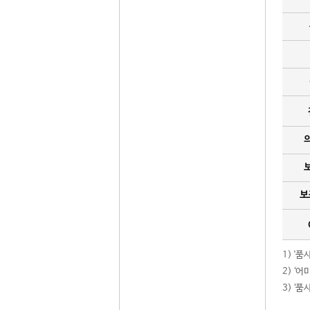
보
1) '
2) ‘
3) ‘