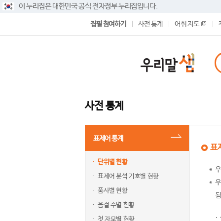
이 누리집은 대한민국 공식 전자정부 누리집입니다.
집필 참여하기
사전 통계
어휘 지도
사전 통계
표제어 통계
표
단위별 현황
우
표제어 분석 기호별 현황
우
품사별 현황
됨
음절 수별 현황
첫 자모별 현황