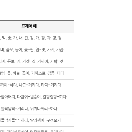
표제어 예
, 먹, 숯, 가, 내, 간, 강, 개, 광, 과, 명, 청
대, 골무, 동이, 윷-판, 참-빗, 가게, 가끔
지, 돋보-기, 가겟-집, 가까이, 가락-엿
럼-틀, 바늘-꽂이, 가까스로, 강동-대다
까이-하다, 나근-거리다, 타닥-거리다
-할아버지, 다람쥐-원숭이, 갈팡질팡-하다
들락날락-거리다, 뒤치다꺼리-하다
가들막가들막-하다, 말라깽이-꾸정모기