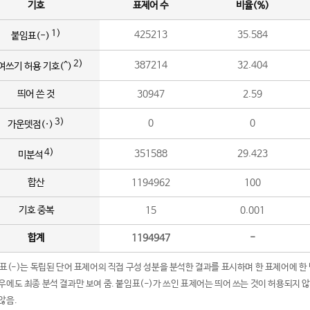
기호
표제어 수
비율(%)
1)
425213
35.584
붙임표(-)
2)
387214
32.404
여쓰기 허용 기호(^)
띄어 쓴 것
30947
2.59
3)
0
0
가운뎃점(·)
4)
351588
29.423
미분석
합산
1194962
100
기호 중복
15
0.001
합계
1194947
-
임표(-)는 독립된 단어 표제어의 직접 구성 성분을 분석한 결과를 표시하며 한 표제어에 한
우에도 최종 분석 결과만 보여 줌. 붙임표(-)가 쓰인 표제어는 띄어 쓰는 것이 허용되지 
않음.