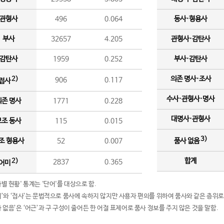
관형사
496
0.064
동사·형용사
부사
32657
4.205
관형사·감탄사
감탄사
1959
0.252
부사·감탄사
의존 명사·조사
2)
906
0.117
접사
수사·관형사·명사
의존 명사
1771
0.228
대명사·관형사
보조 동사
115
0.015
3)
조 형용사
52
0.007
품사 없음
합계
2)
2837
0.365
어미
품사별 현황' 통계는 '단어'를 대상으로 함.
어미’와 ‘접사’는 문법적으로 품사에 속하지 않지만 사용자 편의를 위하여 품사와 같은 층위로
품사 없음’은 ‘어근’과 구 구성이 줄어든 한 어절 표제어로 품사 정보를 주지 않은 것을 말함.