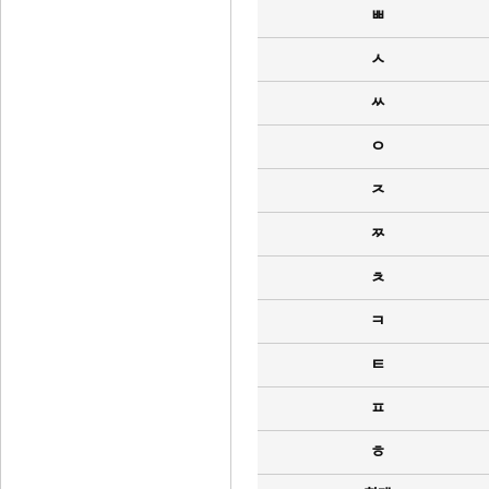
ㅃ
ㅅ
ㅆ
ㅇ
ㅈ
ㅉ
ㅊ
ㅋ
ㅌ
ㅍ
ㅎ