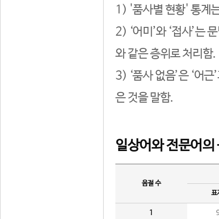
1) '품사별 현황' 통계
2) ‘어미’와 ‘접사’
와 같은 층위로 처리함.
3) ‘품사 없음’은 ‘어
은 것을 말함.
일상어와 전문어의 
음절 수
표
1