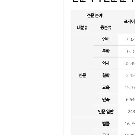
전문 분야
표제어
대분류
중분류
언어
7,32
문학
10,1
역사
35,4
인문
철학
3,43
교육
15,3
민속
6,64
인문 일반
24
법률
16,7