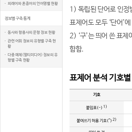
외래어와 혼종어의 언어명별 현황
1) 독립된 단어로 인정
정보별 구축 통계
표제어도 모두 ‘단어’에
동사와 형용사의 문형 정보 현황
2) ‘구’는 띄어 쓴 표
관련 어휘 정보의 유형별 구축 현
황
함함.
다중 매체(멀티미디어) 정보의 유
형별 구축 현황
표제어 분석 기호별
기호
1)
붙임표(-)
2)
붙여쓰기 허용 기호(^)