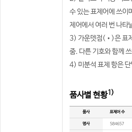
수 있는 표제어에 쓰이며
제어에서 여러 번 나타날
3) 가운뎃점(•)은 표
줌. 다른 기호와 함께 쓰
4) 미분석 표제 항은 
1)
품사별 현황
품사
표제어 수
명사
584657