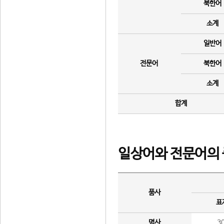
북한어
소계
일반어
전문어
북한어
소계
합계
일상어와 전문어의 
품사
표
명사
3