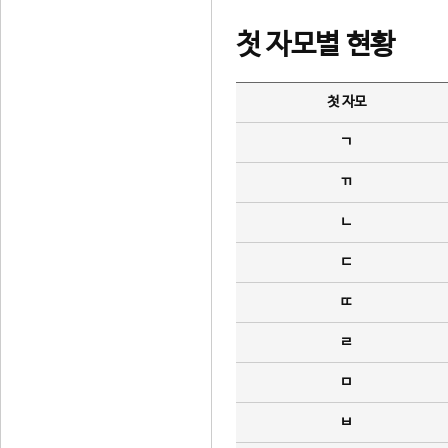
첫 자모별 현황
첫 자모
ㄱ
ㄲ
ㄴ
ㄷ
ㄸ
ㄹ
ㅁ
ㅂ