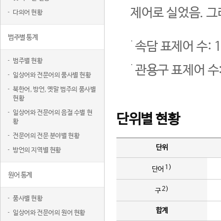
제어로 실었음. 그
다의어 현황
범주별 통계
속담 표제어 수: 1
범주별 현황
관용구 표제어 수:
일상어와 전문어의 품사별 현황
북한어, 방언, 옛말 범주의 품사별
현황
일상어와 전문어의 음절 수별 현
단위별 현황
황
전문어의 전문 분야별 현황
단위
방언의 지역별 현황
1)
단어
원어 통계
2)
구
품사별 현황
합계
일상어와 전문어의 원어 현황