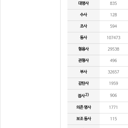
대명사
835
수사
128
조사
594
동사
107473
형용사
29538
관형사
496
부사
32657
감탄사
1959
2)
906
접사
의존 명사
1771
보조 동사
115