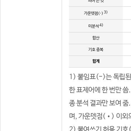
띄어 쓴 것
3)
가운뎃점(·)
4)
미분석
합산
기호 중복
합계
1) 붙임표(-)는 독립
한 표제어에 한 번만 씀
종 분석 결과만 보여 줌
며, 가운뎃점(•) 이외
2) 붙여쓰기 허용 기호