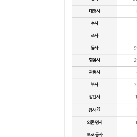
대명사
수사
조사
동사
9
형용사
2
관형사
부사
3
감탄사
2)
접사
의존 명사
보조 동사