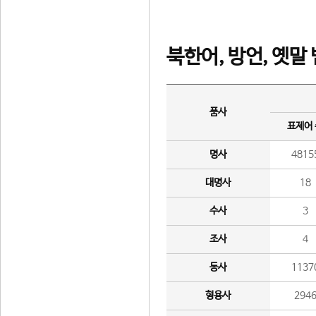
북한어, 방언, 옛말
품사
표제어
명사
4815
대명사
18
수사
3
조사
4
동사
1137
형용사
294