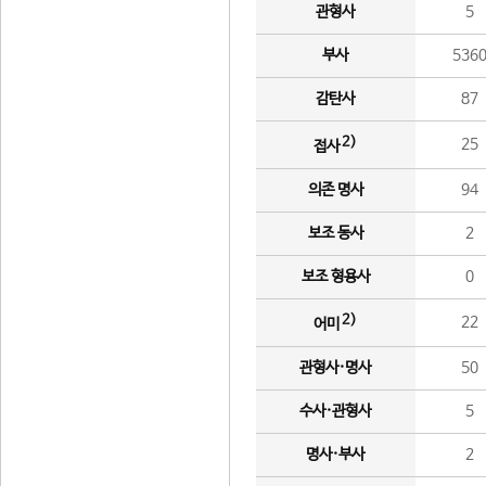
관형사
5
부사
536
감탄사
87
2)
25
접사
의존 명사
94
보조 동사
2
보조 형용사
0
2)
22
어미
관형사·명사
50
수사·관형사
5
명사·부사
2