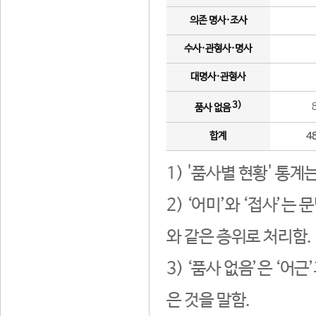
의존 명사·조사
수사·관형사·명사
대명사·관형사
3)
품사 없음
합계
4
1) '품사별 현황' 통계
2) ‘어미’와 ‘접사’
와 같은 층위로 처리함.
3) ‘품사 없음’은 ‘어
은 것을 말함.