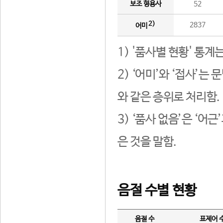
보조 형용사
52
2)
2837
어미
1) '품사별 현황' 통계
2) ‘어미’와 ‘접사’
와 같은 층위로 처리함.
3) ‘품사 없음’은 ‘어
은 것을 말함.
음절 수별 현황
음절 수
표제어 