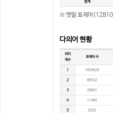
합계
※ 옛말 표제어(1281
다의어 현황
의미
표제어 수
개수
1
1054629
2
89532
3
26601
4
11460
5
5020