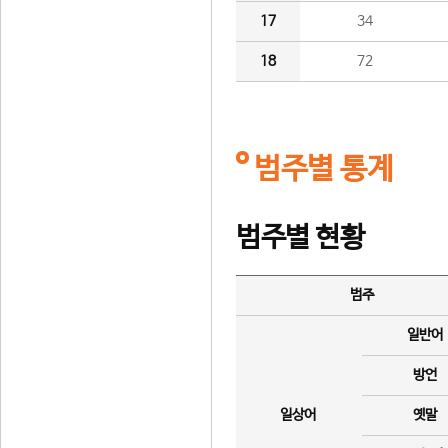
17
34
18
72
범주별 통계
범주별 현황
범주
일반어
방언
일상어
옛말