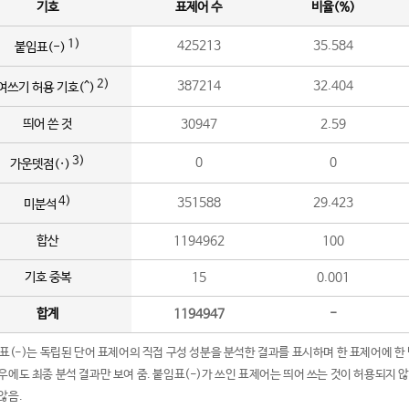
기호
표제어 수
비율(%)
1)
425213
35.584
붙임표(-)
2)
387214
32.404
여쓰기 허용 기호(^)
띄어 쓴 것
30947
2.59
3)
0
0
가운뎃점(·)
4)
351588
29.423
미분석
합산
1194962
100
기호 중복
15
0.001
합계
1194947
-
임표(-)는 독립된 단어 표제어의 직접 구성 성분을 분석한 결과를 표시하며 한 표제어에 한
우에도 최종 분석 결과만 보여 줌. 붙임표(-)가 쓰인 표제어는 띄어 쓰는 것이 허용되지 
않음.