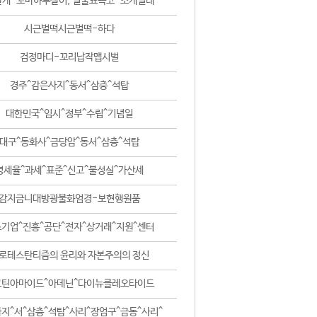
날개-꼬마하루살이, 털줄뾰족코-조개벌레
시근벌떡시근벌떡-하다
검정마디-꼬리납작맵시벌
경주^감은사지^동서^삼층^석탑
대한민국^임시^정부^수립^기념일
대구^동화사^금당암^동서^삼층^석탑
영세율^과세^표준^신고^불성실^가산세
감지금니대방광불화엄경-보현행원품
기업^진흥^공단^전자^상거래^지원^센터
로테스탄티즘의 윤리와 자본주의의 정신
코틴아마이드^아데닌^다이뉴클레오타이드
지^서^삼층^석탑^사리^장엄구^금동^사리^