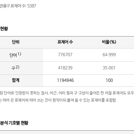
관용구 표제어 수: 5387
 현황
단위
표제어 수
비율(%)
1)
776707
64.999
단어
2)
418239
35.001
구
합계
1194946
100
립된 단어로 인정받지 못하는 접사, 어근, 어미 등과 구 구성이 줄어든 한 어절 표제어도 모두
구’는 띄어 쓴 표제어와 띄어 쓰는 것이 원칙이되 붙여 쓸 수 있는 표제어를 포함함.
 분석 기호별 현황