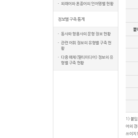
외래어와 혼종어의 언어명별 현황
정보별 구축 통계
붙
동사와 형용사의 문형 정보 현황
관련 어휘 정보의 유형별 구축 현
황
다중 매체(멀티미디어) 정보의 유
형별 구축 현황
1) 붙
어의 경
쓰이지 