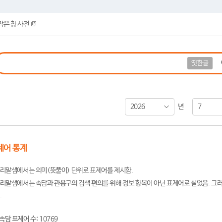
작은 창 사전
옛한글
2026
7
년
제어 통계
리말샘에서는 의미(뜻풀이) 단위로 표제어를 제시함.
리말샘에서는 속담과 관용구의 검색 편의를 위해 정보 항목이 아닌 표제어로 실었음. 그러
.
속담 표제어 수: 10769