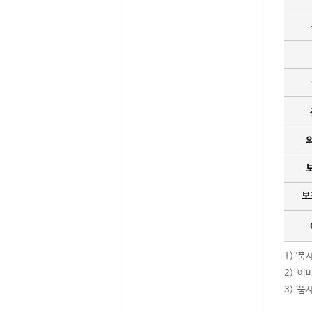
보
1) '
2) ‘
3) ‘