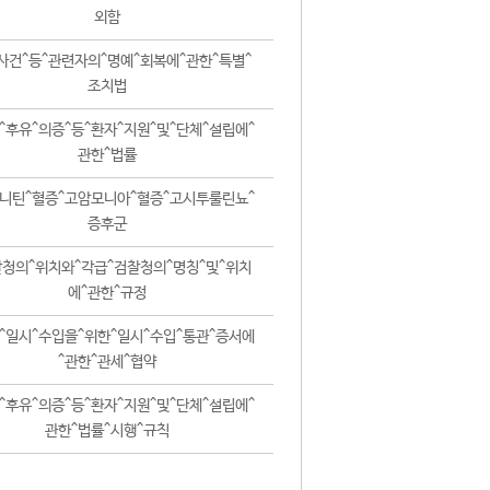
외함
사건^등^관련자의^명예^회복에^관한^특별^
조치법
^후유^의증^등^환자^지원^및^단체^설립에^
관한^법률
니틴^혈증^고암모니아^혈증^고시투룰린뇨^
증후군
청의^위치와^각급^검찰청의^명칭^및^위치
에^관한^규정
^일시^수입을^위한^일시^수입^통관^증서에
^관한^관세^협약
^후유^의증^등^환자^지원^및^단체^설립에^
관한^법률^시행^규칙