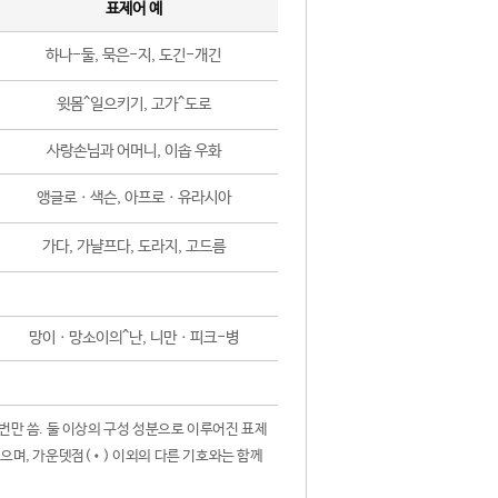
표제어 예
하나-둘, 묵은-지, 도긴-개긴
윗몸^일으키기, 고가^도로
사랑손님과 어머니, 이솝 우화
앵글로ㆍ색슨, 아프로ㆍ유라시아
가다, 가냘프다, 도라지, 고드름
망이ㆍ망소이의^난, 니만ㆍ피크-병
 번만 씀. 둘 이상의 구성 성분으로 이루어진 표제
않으며, 가운뎃점(•) 이외의 다른 기호와는 함께