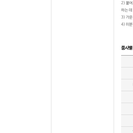
2) 붙
하는 데
3) 가
4) 미
품사별