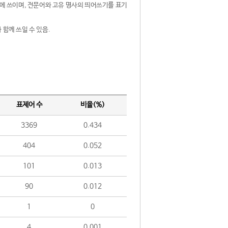
제어에 쓰이며, 전문어와 고유 명사의 띄어쓰기를 표기
 함께 쓰일 수 있음.
표제어 수
비율(%)
3369
0.434
404
0.052
101
0.013
90
0.012
1
0
4
0.001