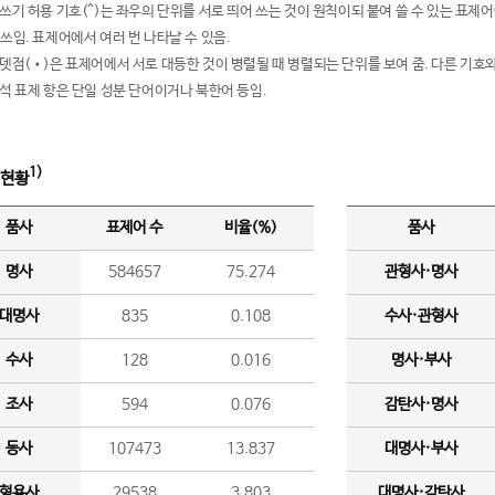
여쓰기 허용 기호(^)는 좌우의 단위를 서로 띄어 쓰는 것이 원칙이되 붙여 쓸 수 있는 표
 쓰임. 표제어에서 여러 번 나타날 수 있음.
운뎃점(•)은 표제어에서 서로 대등한 것이 병렬될 때 병렬되는 단위를 보여 줌. 다른 기호와
분석 표제 항은 단일 성분 단어이거나 북한어 등임.
1)
 현황
품사
표제어 수
비율(%)
품사
명사
584657
75.274
관형사·명사
대명사
835
0.108
수사·관형사
수사
128
0.016
명사·부사
조사
594
0.076
감탄사·명사
동사
107473
13.837
대명사·부사
형용사
29538
3.803
대명사·감탄사