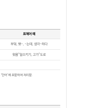
표제어 예
부엌, 햇-, -는데, 생각-하다
윗몸^일으키기, 고가^도로
 ‘단어’에 포함하여 처리함.