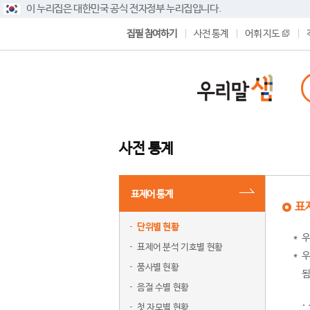
이 누리집은 대한민국 공식 전자정부 누리집입니다.
집필 참여하기
사전 통계
어휘 지도
사전 통계
표제어 통계
표
단위별 현황
우
표제어 분석 기호별 현황
우
품사별 현황
됨
음절 수별 현황
첫 자모별 현황