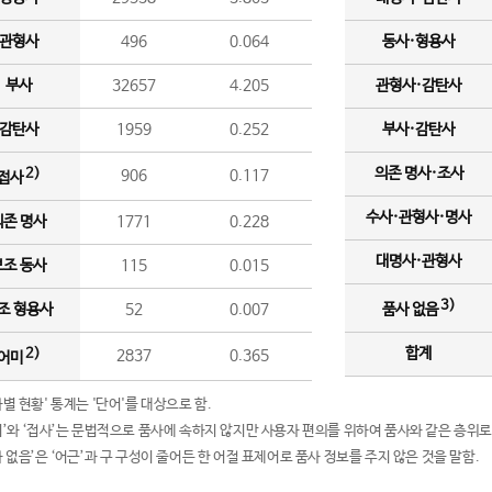
관형사
496
0.064
동사·형용사
부사
32657
4.205
관형사·감탄사
감탄사
1959
0.252
부사·감탄사
의존 명사·조사
2)
906
0.117
접사
수사·관형사·명사
의존 명사
1771
0.228
대명사·관형사
보조 동사
115
0.015
3)
조 형용사
52
0.007
품사 없음
합계
2)
2837
0.365
어미
품사별 현황' 통계는 '단어'를 대상으로 함.
어미’와 ‘접사’는 문법적으로 품사에 속하지 않지만 사용자 편의를 위하여 품사와 같은 층위로
품사 없음’은 ‘어근’과 구 구성이 줄어든 한 어절 표제어로 품사 정보를 주지 않은 것을 말함.