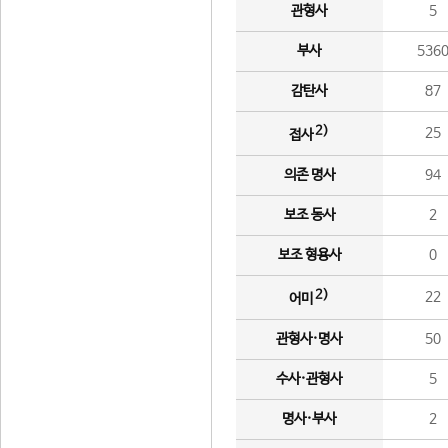
관형사
5
부사
536
감탄사
87
2)
25
접사
의존 명사
94
보조 동사
2
보조 형용사
0
2)
22
어미
관형사·명사
50
수사·관형사
5
명사·부사
2