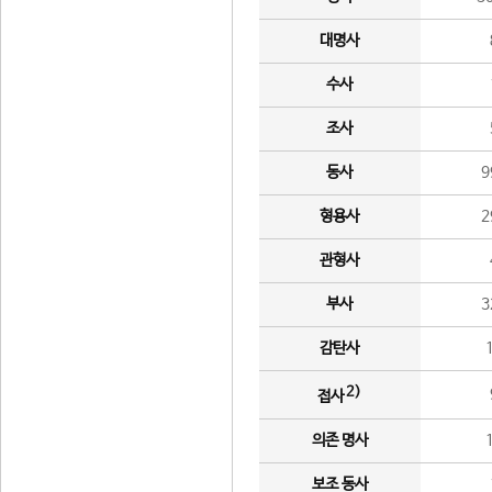
대명사
수사
조사
동사
9
형용사
2
관형사
부사
3
감탄사
2)
접사
의존 명사
보조 동사