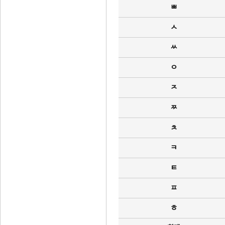
ㅃ
ㅅ
ㅆ
ㅇ
ㅈ
ㅉ
ㅊ
ㅋ
ㅌ
ㅍ
ㅎ