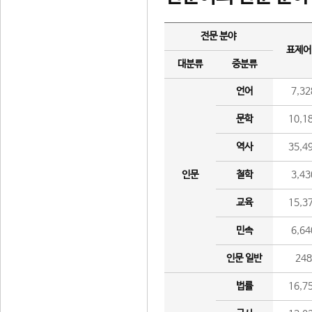
전문 분야
표제어
대분류
중분류
언어
7,32
문학
10,1
역사
35,4
인문
철학
3,43
교육
15,3
민속
6,64
인문 일반
24
법률
16,7