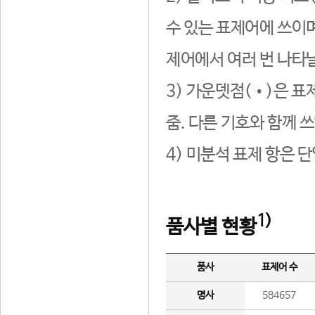
수 있는 표제어에 쓰이며
제어에서 여러 번 나타날
3) 가운뎃점(•)은 표
줌. 다른 기호와 함께 쓰
4) 미분석 표제 항은 
1)
품사별 현황
품사
표제어 수
명사
584657