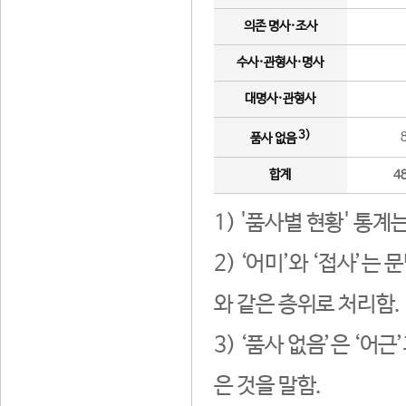
의존 명사·조사
수사·관형사·명사
대명사·관형사
3)
품사 없음
합계
4
1) '품사별 현황' 통계
2) ‘어미’와 ‘접사’
와 같은 층위로 처리함.
3) ‘품사 없음’은 ‘어
은 것을 말함.