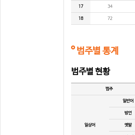
17
34
18
72
범주별 통계
범주별 현황
범주
일반어
방언
일상어
옛말