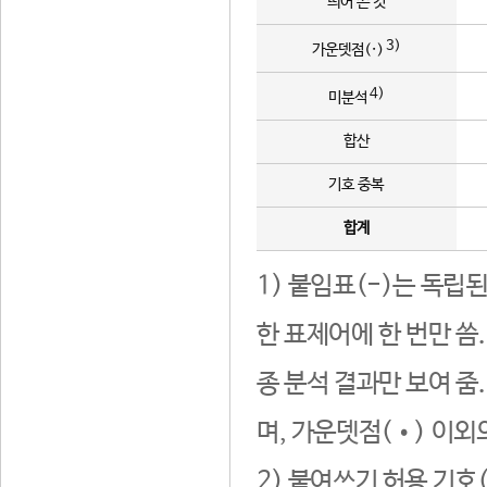
띄어 쓴 것
3)
가운뎃점(·)
4)
미분석
합산
기호 중복
합계
1) 붙임표(-)는 독립
한 표제어에 한 번만 씀
종 분석 결과만 보여 줌
며, 가운뎃점(•) 이외
2) 붙여쓰기 허용 기호