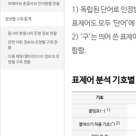
외래어와 혼종어의 언어명별 현황
1) 독립된 단어로 인정
정보별 구축 통계
표제어도 모두 ‘단어’에
동사와 형용사의 문형 정보 현황
2) ‘구’는 띄어 쓴 표
관련 어휘 정보의 유형별 구축 현
황
함함.
다중 매체(멀티미디어) 정보의 유
형별 구축 현황
표제어 분석 기호별
기호
1)
붙임표(-)
2)
붙여쓰기 허용 기호(^)