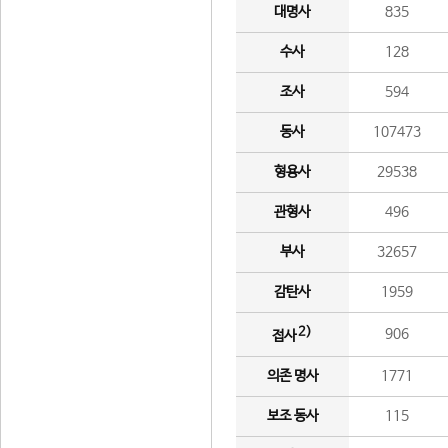
대명사
835
수사
128
조사
594
동사
107473
형용사
29538
관형사
496
부사
32657
감탄사
1959
2)
906
접사
의존 명사
1771
보조 동사
115