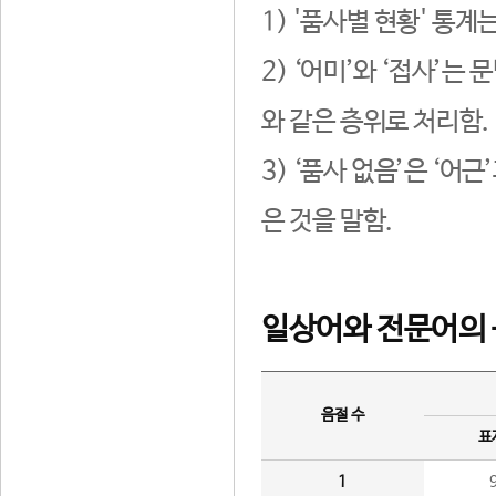
1) '품사별 현황' 통계
2) ‘어미’와 ‘접사’
와 같은 층위로 처리함.
3) ‘품사 없음’은 ‘어
은 것을 말함.
일상어와 전문어의 
음절 수
표
1