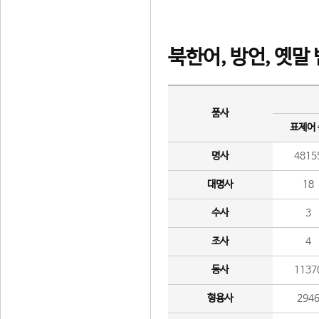
북한어, 방언, 옛말
품사
표제어
명사
4815
대명사
18
수사
3
조사
4
동사
1137
형용사
294