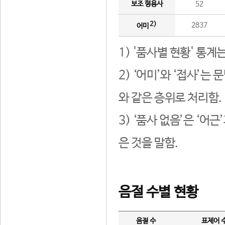
보조 형용사
52
2)
2837
어미
1) '품사별 현황' 통계
2) ‘어미’와 ‘접사’
와 같은 층위로 처리함.
3) ‘품사 없음’은 ‘어
은 것을 말함.
음절 수별 현황
음절 수
표제어 