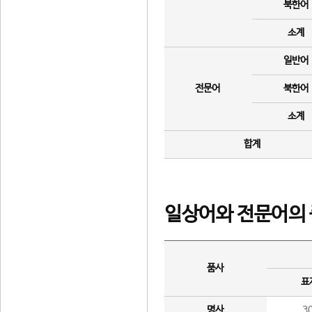
북한어
소계
일반어
전문어
북한어
소계
합계
일상어와 전문어의 
품사
표
명사
3