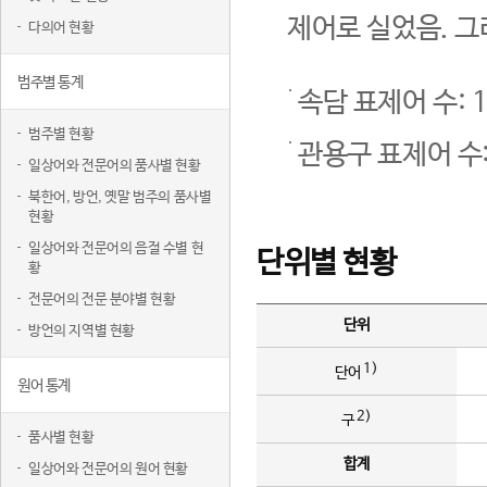
제어로 실었음. 그
다의어 현황
범주별 통계
속담 표제어 수: 1
범주별 현황
관용구 표제어 수:
일상어와 전문어의 품사별 현황
북한어, 방언, 옛말 범주의 품사별
현황
일상어와 전문어의 음절 수별 현
단위별 현황
황
전문어의 전문 분야별 현황
단위
방언의 지역별 현황
1)
단어
원어 통계
2)
구
품사별 현황
합계
일상어와 전문어의 원어 현황