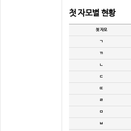
첫 자모별 현황
첫 자모
ㄱ
ㄲ
ㄴ
ㄷ
ㄸ
ㄹ
ㅁ
ㅂ