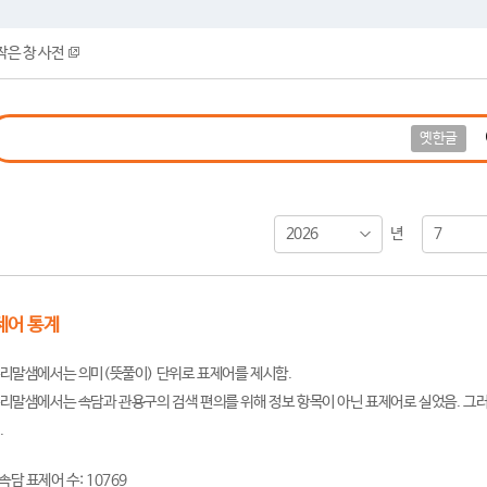
작은 창 사전
옛한글
2026
7
년
제어 통계
리말샘에서는 의미(뜻풀이) 단위로 표제어를 제시함.
리말샘에서는 속담과 관용구의 검색 편의를 위해 정보 항목이 아닌 표제어로 실었음. 그러
.
속담 표제어 수: 10769