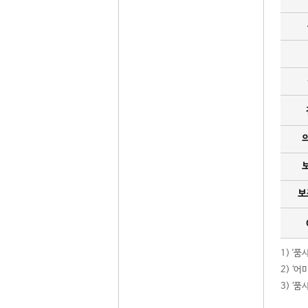
보
1) '
2) ‘
3) ‘