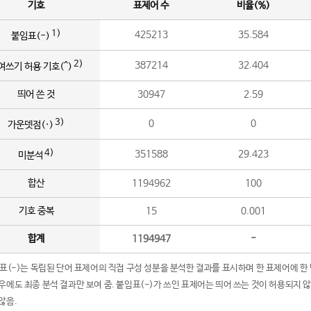
기호
표제어 수
비율(%)
1)
425213
35.584
붙임표(-)
2)
387214
32.404
여쓰기 허용 기호(^)
띄어 쓴 것
30947
2.59
3)
0
0
가운뎃점(·)
4)
351588
29.423
미분석
합산
1194962
100
기호 중복
15
0.001
합계
1194947
-
임표(-)는 독립된 단어 표제어의 직접 구성 성분을 분석한 결과를 표시하며 한 표제어에 한
우에도 최종 분석 결과만 보여 줌. 붙임표(-)가 쓰인 표제어는 띄어 쓰는 것이 허용되지 
않음.