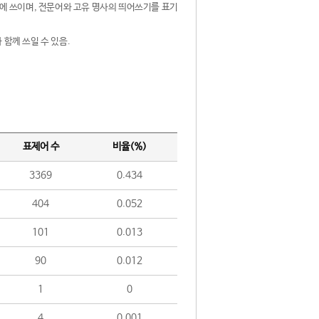
제어에 쓰이며, 전문어와 고유 명사의 띄어쓰기를 표기
 함께 쓰일 수 있음.
표제어 수
비율(%)
3369
0.434
404
0.052
101
0.013
90
0.012
1
0
4
0.001