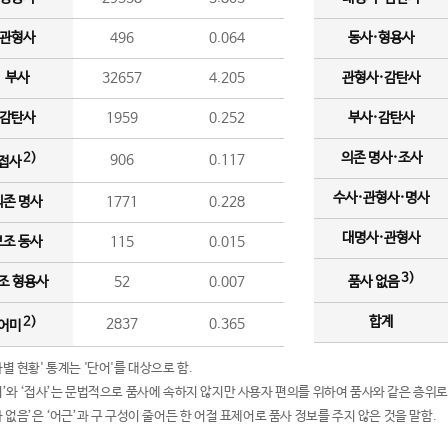
관형사
496
0.064
동사·형용사
부사
32657
4.205
관형사·감탄사
감탄사
1959
0.252
부사·감탄사
의존 명사·조사
2)
906
0.117
접사
수사·관형사·명사
의존 명사
1771
0.228
대명사·관형사
보조 동사
115
0.015
3)
조 형용사
52
0.007
품사 없음
합계
2)
2837
0.365
어미
품사별 현황' 통계는 '단어'를 대상으로 함.
어미’와 ‘접사’는 문법적으로 품사에 속하지 않지만 사용자 편의를 위하여 품사와 같은 층위로
품사 없음’은 ‘어근’과 구 구성이 줄어든 한 어절 표제어로 품사 정보를 주지 않은 것을 말함.