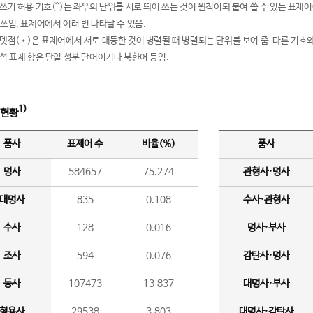
여쓰기 허용 기호(^)는 좌우의 단위를 서로 띄어 쓰는 것이 원칙이되 붙여 쓸 수 있는 표
 쓰임. 표제어에서 여러 번 나타날 수 있음.
운뎃점(•)은 표제어에서 서로 대등한 것이 병렬될 때 병렬되는 단위를 보여 줌. 다른 기호와
분석 표제 항은 단일 성분 단어이거나 북한어 등임.
1)
 현황
품사
표제어 수
비율(%)
품사
명사
584657
75.274
관형사·명사
대명사
835
0.108
수사·관형사
수사
128
0.016
명사·부사
조사
594
0.076
감탄사·명사
동사
107473
13.837
대명사·부사
형용사
29538
3.803
대명사·감탄사