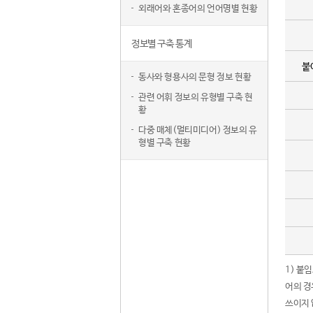
외래어와 혼종어의 언어명별 현황
정보별 구축 통계
붙
동사와 형용사의 문형 정보 현황
관련 어휘 정보의 유형별 구축 현
황
다중 매체(멀티미디어) 정보의 유
형별 구축 현황
1) 붙
어의 경
쓰이지 