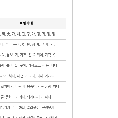
표제어 예
, 먹, 숯, 가, 내, 간, 강, 개, 광, 과, 명, 청
대, 골무, 동이, 윷-판, 참-빗, 가게, 가끔
지, 돋보-기, 가겟-집, 가까이, 가락-엿
럼-틀, 바늘-꽂이, 가까스로, 강동-대다
까이-하다, 나근-거리다, 타닥-거리다
-할아버지, 다람쥐-원숭이, 갈팡질팡-하다
들락날락-거리다, 뒤치다꺼리-하다
가들막가들막-하다, 말라깽이-꾸정모기