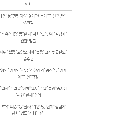
외함
사건^등^관련자의^명예^회복에^관한^특별^
조치법
^후유^의증^등^환자^지원^및^단체^설립에^
관한^법률
니틴^혈증^고암모니아^혈증^고시투룰린뇨^
증후군
청의^위치와^각급^검찰청의^명칭^및^위치
에^관한^규정
^일시^수입을^위한^일시^수입^통관^증서에
^관한^관세^협약
^후유^의증^등^환자^지원^및^단체^설립에^
관한^법률^시행^규칙