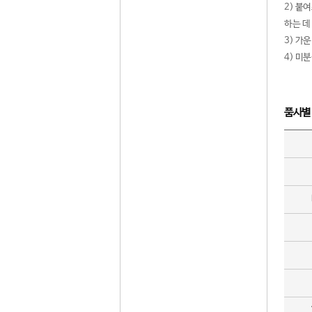
2) 붙
하는 데
3) 가
4) 미
품사별