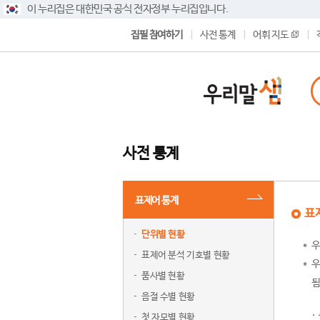
이 누리집은 대한민국 공식 전자정부 누리집입니다.
집필 참여하기
사전 통계
어휘 지도
사전 통계
표제어 통계
표
단위별 현황
우
표제어 분석 기호별 현황
우
품사별 현황
됨
음절 수별 현황
첫 자모별 현황