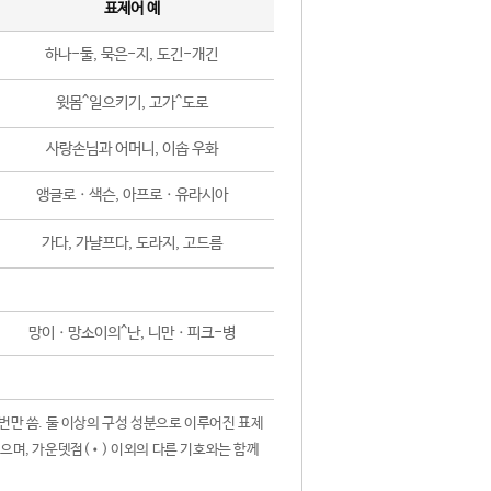
표제어 예
하나-둘, 묵은-지, 도긴-개긴
윗몸^일으키기, 고가^도로
사랑손님과 어머니, 이솝 우화
앵글로ㆍ색슨, 아프로ㆍ유라시아
가다, 가냘프다, 도라지, 고드름
망이ㆍ망소이의^난, 니만ㆍ피크-병
 번만 씀. 둘 이상의 구성 성분으로 이루어진 표제
않으며, 가운뎃점(•) 이외의 다른 기호와는 함께