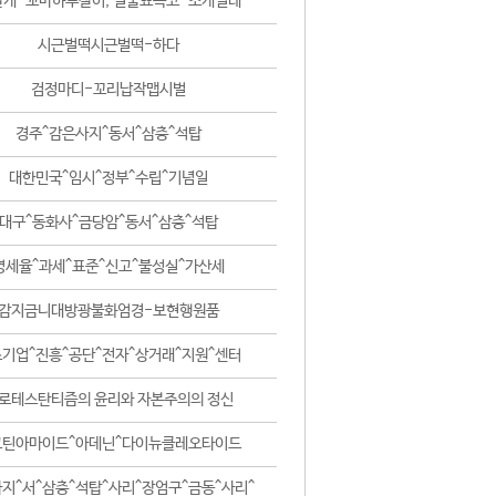
날개-꼬마하루살이, 털줄뾰족코-조개벌레
시근벌떡시근벌떡-하다
검정마디-꼬리납작맵시벌
경주^감은사지^동서^삼층^석탑
대한민국^임시^정부^수립^기념일
대구^동화사^금당암^동서^삼층^석탑
영세율^과세^표준^신고^불성실^가산세
감지금니대방광불화엄경-보현행원품
기업^진흥^공단^전자^상거래^지원^센터
로테스탄티즘의 윤리와 자본주의의 정신
코틴아마이드^아데닌^다이뉴클레오타이드
지^서^삼층^석탑^사리^장엄구^금동^사리^