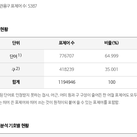
관용구 표제어 수: 5387
 현황
단위
표제어 수
비율(%)
1)
776707
64.999
단어
2)
418239
35.001
구
합계
1194946
100
립된 단어로 인정받지 못하는 접사, 어근, 어미 등과 구 구성이 줄어든 한 어절 표제어도 모두
구’는 띄어 쓴 표제어와 띄어 쓰는 것이 원칙이되 붙여 쓸 수 있는 표제어를 포함함.
 분석 기호별 현황