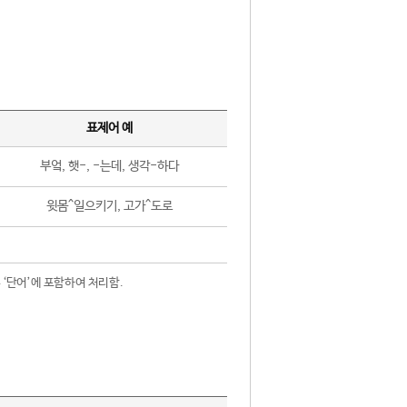
표제어 예
부엌, 햇-, -는데, 생각-하다
윗몸^일으키기, 고가^도로
 ‘단어’에 포함하여 처리함.