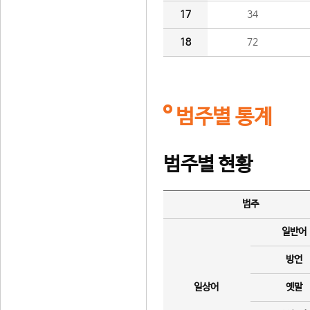
17
34
18
72
범주별 통계
범주별 현황
범주
일반어
방언
일상어
옛말