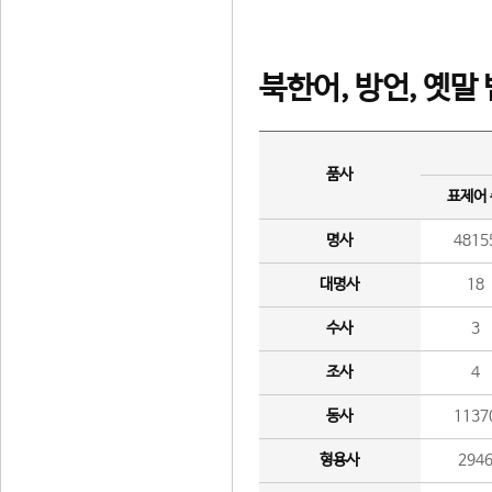
북한어, 방언, 옛말
품사
표제어
명사
4815
대명사
18
수사
3
조사
4
동사
1137
형용사
294