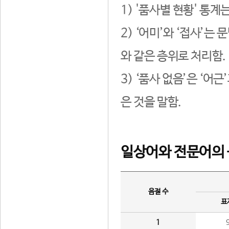
1) '품사별 현황' 통계
2) ‘어미’와 ‘접사’
와 같은 층위로 처리함.
3) ‘품사 없음’은 ‘어
은 것을 말함.
일상어와 전문어의 
음절 수
표
1