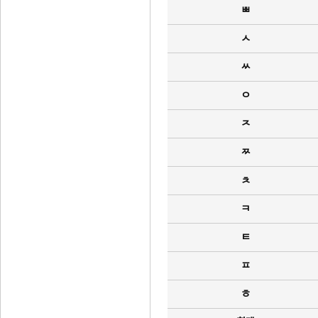
ㅃ
ㅅ
ㅆ
ㅇ
ㅈ
ㅉ
ㅊ
ㅋ
ㅌ
ㅍ
ㅎ