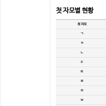
첫 자모별 현황
첫 자모
ㄱ
ㄲ
ㄴ
ㄷ
ㄸ
ㄹ
ㅁ
ㅂ