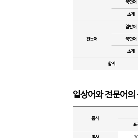
북한어
소계
일반어
전문어
북한어
소계
합계
일상어와 전문어의 
품사
표
명사
3