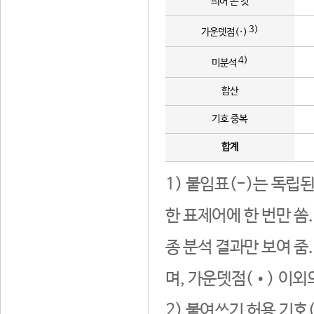
띄어 쓴 것
3)
가운뎃점(·)
4)
미분석
합산
기호 중복
합계
1) 붙임표(-)는 독립
한 표제어에 한 번만 씀
종 분석 결과만 보여 줌
며, 가운뎃점(•) 이외
2) 붙여쓰기 허용 기호