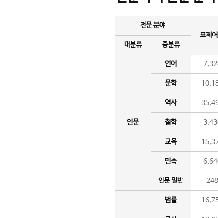
전문 분야
표제어
대분류
중분류
언어
7,32
문학
10,1
역사
35,4
인문
철학
3,43
교육
15,3
민속
6,64
인문 일반
24
법률
16,7