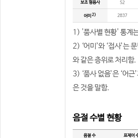
보조 형용사
52
2)
2837
어미
1) '품사별 현황' 통계
2) ‘어미’와 ‘접사’
와 같은 층위로 처리함.
3) ‘품사 없음’은 ‘어
은 것을 말함.
음절 수별 현황
음절 수
표제어 