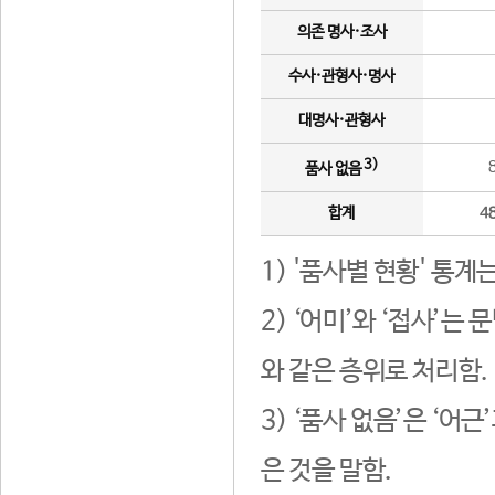
의존 명사·조사
수사·관형사·명사
대명사·관형사
3)
품사 없음
합계
4
1) '품사별 현황' 통계
2) ‘어미’와 ‘접사’
와 같은 층위로 처리함.
3) ‘품사 없음’은 ‘어
은 것을 말함.