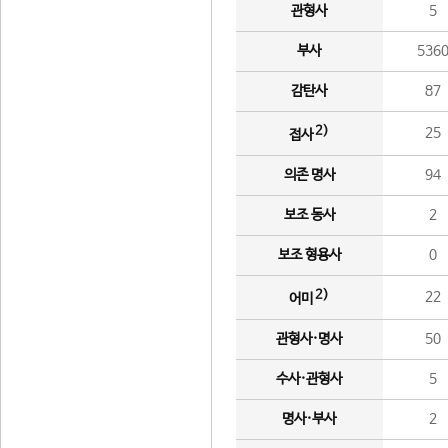
관형사
5
부사
536
감탄사
87
2)
25
접사
의존 명사
94
보조 동사
2
보조 형용사
0
2)
22
어미
관형사·명사
50
수사·관형사
5
명사·부사
2