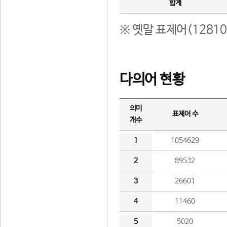
합계
※ 옛말 표제어(1281
다의어 현황
의미
표제어 수
개수
1
1054629
2
89532
3
26601
4
11460
5
5020