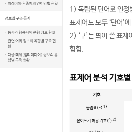
외래어와 혼종어의 언어명별 현황
1) 독립된 단어로 인정
정보별 구축 통계
표제어도 모두 ‘단어’에
동사와 형용사의 문형 정보 현황
2) ‘구’는 띄어 쓴 표
관련 어휘 정보의 유형별 구축 현
황
함함.
다중 매체(멀티미디어) 정보의 유
형별 구축 현황
표제어 분석 기호별
기호
1)
붙임표(-)
2)
붙여쓰기 허용 기호(^)