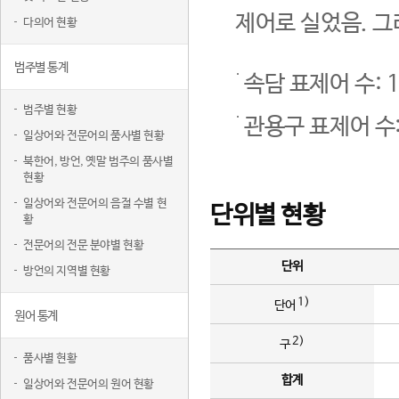
제어로 실었음. 그
다의어 현황
범주별 통계
속담 표제어 수: 1
범주별 현황
관용구 표제어 수:
일상어와 전문어의 품사별 현황
북한어, 방언, 옛말 범주의 품사별
현황
일상어와 전문어의 음절 수별 현
단위별 현황
황
전문어의 전문 분야별 현황
단위
방언의 지역별 현황
1)
단어
원어 통계
2)
구
품사별 현황
합계
일상어와 전문어의 원어 현황