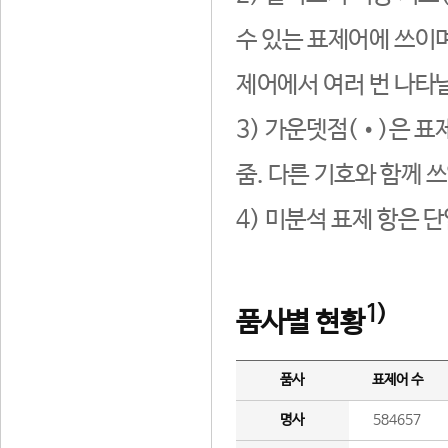
수 있는 표제어에 쓰이며
제어에서 여러 번 나타날
3) 가운뎃점(•)은 표
줌. 다른 기호와 함께 쓰
4) 미분석 표제 항은 
1)
품사별 현황
품사
표제어 수
명사
584657