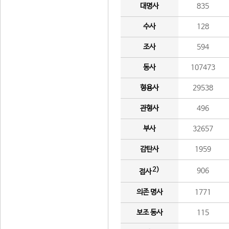
대명사
835
수사
128
조사
594
동사
107473
형용사
29538
관형사
496
부사
32657
감탄사
1959
2)
906
접사
의존 명사
1771
보조 동사
115