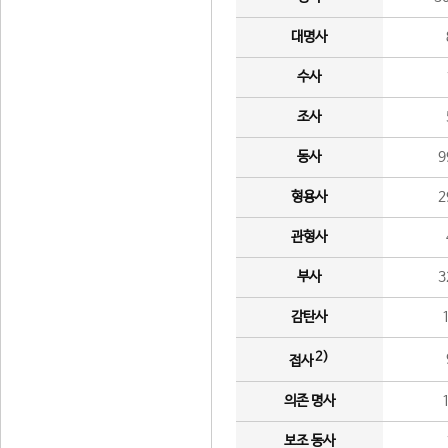
대명사
수사
조사
동사
9
형용사
2
관형사
부사
3
감탄사
2)
접사
의존 명사
보조 동사