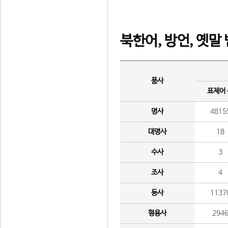
북한어, 방언, 옛말
품사
표제어
명사
4815
대명사
18
수사
3
조사
4
동사
1137
형용사
294