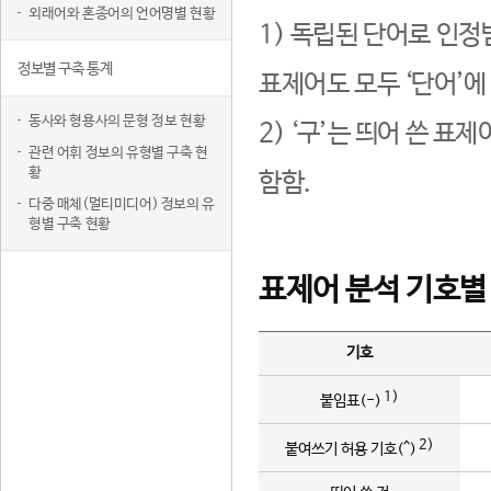
외래어와 혼종어의 언어명별 현황
1) 독립된 단어로 인정
정보별 구축 통계
표제어도 모두 ‘단어’에
동사와 형용사의 문형 정보 현황
2) ‘구’는 띄어 쓴 표
관련 어휘 정보의 유형별 구축 현
황
함함.
다중 매체(멀티미디어) 정보의 유
형별 구축 현황
표제어 분석 기호별
기호
1)
붙임표(-)
2)
붙여쓰기 허용 기호(^)