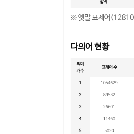
합계
※ 옛말 표제어(1281
다의어 현황
의미
표제어 수
개수
1
1054629
2
89532
3
26601
4
11460
5
5020