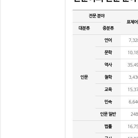
전문 분야
표제어
대분류
중분류
언어
7,32
문학
10,1
역사
35,4
인문
철학
3,43
교육
15,3
민속
6,64
인문 일반
24
법률
16,7