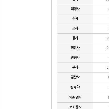
대명사
수사
조사
동사
9
형용사
2
관형사
부사
3
감탄사
2)
접사
의존 명사
보조 동사