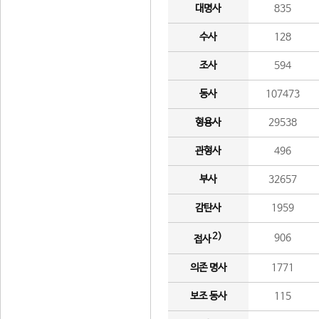
대명사
835
수사
128
조사
594
동사
107473
형용사
29538
관형사
496
부사
32657
감탄사
1959
2)
906
접사
의존 명사
1771
보조 동사
115