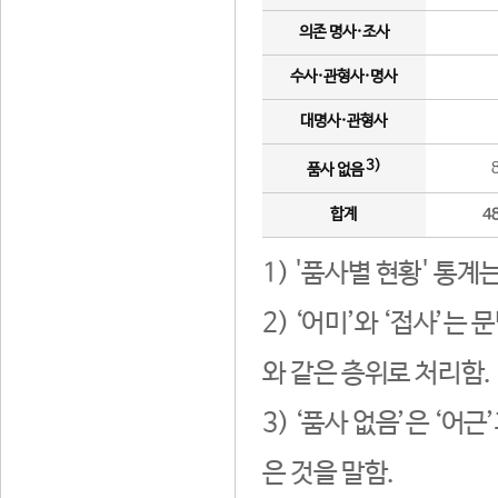
의존 명사·조사
수사·관형사·명사
대명사·관형사
3)
품사 없음
합계
4
1) '품사별 현황' 통계
2) ‘어미’와 ‘접사’
와 같은 층위로 처리함.
3) ‘품사 없음’은 ‘어
은 것을 말함.