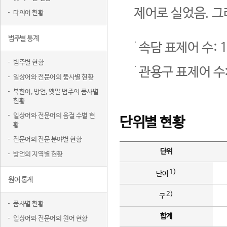
제어로 실었음. 그
다의어 현황
범주별 통계
속담 표제어 수: 1
범주별 현황
관용구 표제어 수:
일상어와 전문어의 품사별 현황
북한어, 방언, 옛말 범주의 품사별
현황
일상어와 전문어의 음절 수별 현
단위별 현황
황
전문어의 전문 분야별 현황
단위
방언의 지역별 현황
1)
단어
원어 통계
2)
구
품사별 현황
합계
일상어와 전문어의 원어 현황