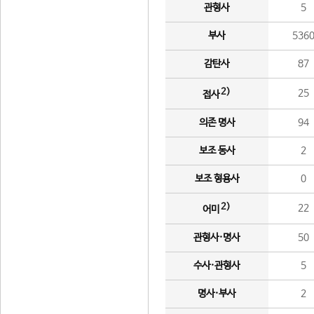
관형사
5
부사
536
감탄사
87
2)
25
접사
의존 명사
94
보조 동사
2
보조 형용사
0
2)
22
어미
관형사·명사
50
수사·관형사
5
명사·부사
2