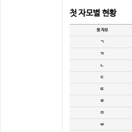
첫 자모별 현황
첫 자모
ㄱ
ㄲ
ㄴ
ㄷ
ㄸ
ㄹ
ㅁ
ㅂ