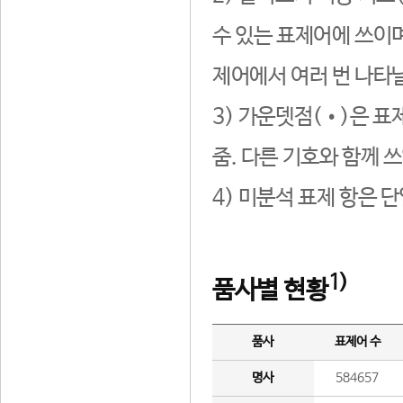
수 있는 표제어에 쓰이며
제어에서 여러 번 나타날
3) 가운뎃점(•)은 표
줌. 다른 기호와 함께 쓰
4) 미분석 표제 항은 
1)
품사별 현황
품사
표제어 수
명사
584657