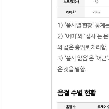
보조 형용사
52
2)
2837
어미
1) '품사별 현황' 통계
2) ‘어미’와 ‘접사’
와 같은 층위로 처리함.
3) ‘품사 없음’은 ‘어
은 것을 말함.
음절 수별 현황
음절 수
표제어 