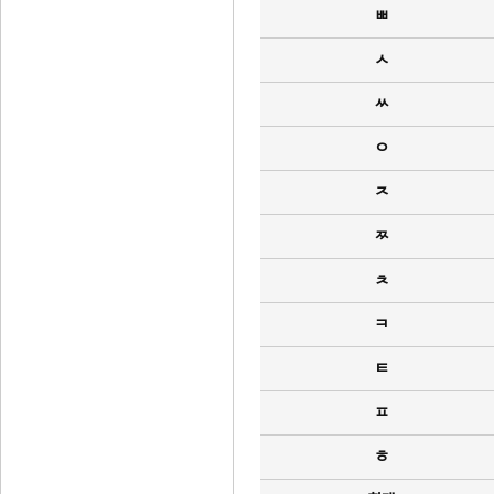
ㅃ
ㅅ
ㅆ
ㅇ
ㅈ
ㅉ
ㅊ
ㅋ
ㅌ
ㅍ
ㅎ