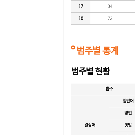
17
34
18
72
범주별 통계
범주별 현황
범주
일반어
방언
일상어
옛말