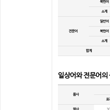
북한어
소계
일반어
전문어
북한어
소계
합계
일상어와 전문어의 
품사
표
명사
3