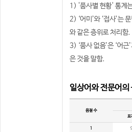
1) '품사별 현황' 통계
2) ‘어미’와 ‘접사’
와 같은 층위로 처리함.
3) ‘품사 없음’은 ‘어
은 것을 말함.
일상어와 전문어의 
음절 수
표
1