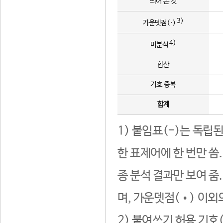
띄어 쓴 것
3)
가운뎃점(·)
4)
미분석
합산
기호 중복
합계
1) 붙임표(-)는 독립
한 표제어에 한 번만 씀
종 분석 결과만 보여 줌
며, 가운뎃점(•) 이외
2) 붙여쓰기 허용 기호