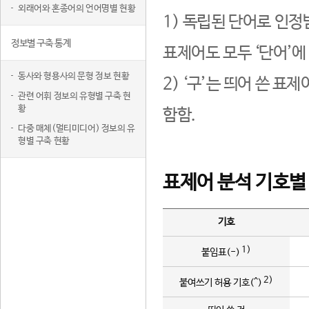
외래어와 혼종어의 언어명별 현황
1) 독립된 단어로 인정
정보별 구축 통계
표제어도 모두 ‘단어’에
동사와 형용사의 문형 정보 현황
2) ‘구’는 띄어 쓴 표
관련 어휘 정보의 유형별 구축 현
황
함함.
다중 매체(멀티미디어) 정보의 유
형별 구축 현황
표제어 분석 기호별
기호
1)
붙임표(-)
2)
붙여쓰기 허용 기호(^)