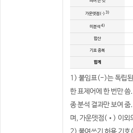
띄어 쓴 것
3)
가운뎃점(·)
4)
미분석
합산
기호 중복
합계
1) 붙임표(-)는 독립
한 표제어에 한 번만 씀
종 분석 결과만 보여 줌
며, 가운뎃점(•) 이외
2) 붙여쓰기 허용 기호