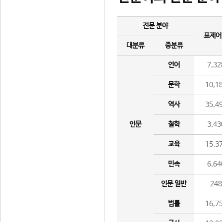
전문 분야
표제어
대분류
중분류
언어
7,32
문학
10,1
역사
35,4
인문
철학
3,43
교육
15,3
민속
6,64
인문 일반
24
법률
16,7