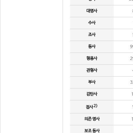
대명사
수사
조사
동사
9
형용사
2
관형사
부사
3
감탄사
2)
접사
의존 명사
보조 동사