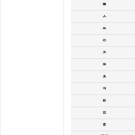
ㅃ
ㅅ
ㅆ
ㅇ
ㅈ
ㅉ
ㅊ
ㅋ
ㅌ
ㅍ
ㅎ