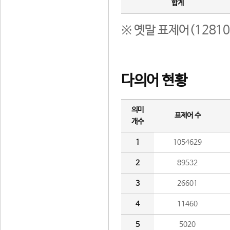
합계
※ 옛말 표제어(1281
다의어 현황
의미
표제어 수
개수
1
1054629
2
89532
3
26601
4
11460
5
5020