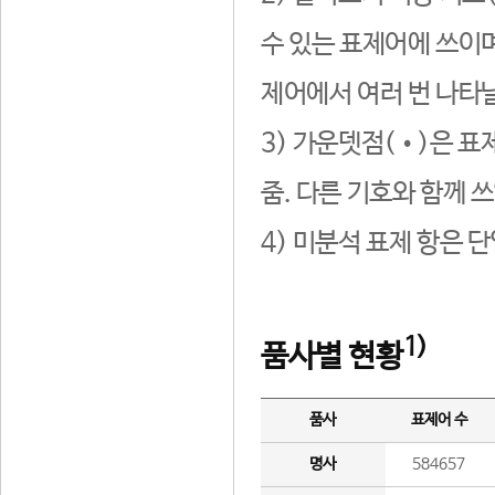
수 있는 표제어에 쓰이며
제어에서 여러 번 나타날
3) 가운뎃점(•)은 표
줌. 다른 기호와 함께 쓰
4) 미분석 표제 항은 
1)
품사별 현황
품사
표제어 수
명사
584657