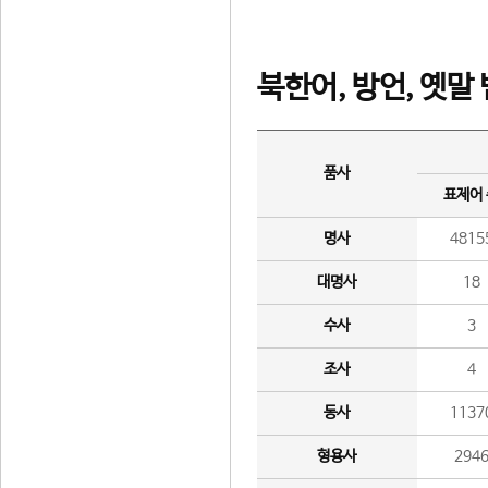
북한어, 방언, 옛말
품사
표제어
명사
4815
대명사
18
수사
3
조사
4
동사
1137
형용사
294