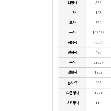
대명사
835
수사
128
조사
594
동사
107473
형용사
29538
관형사
496
부사
32657
감탄사
1959
2)
906
접사
의존 명사
1771
보조 동사
115