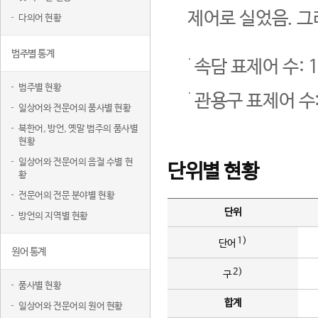
제어로 실었음. 그
다의어 현황
범주별 통계
속담 표제어 수: 1
범주별 현황
관용구 표제어 수:
일상어와 전문어의 품사별 현황
북한어, 방언, 옛말 범주의 품사별
현황
일상어와 전문어의 음절 수별 현
단위별 현황
황
전문어의 전문 분야별 현황
단위
방언의 지역별 현황
1)
단어
원어 통계
2)
구
품사별 현황
합계
일상어와 전문어의 원어 현황