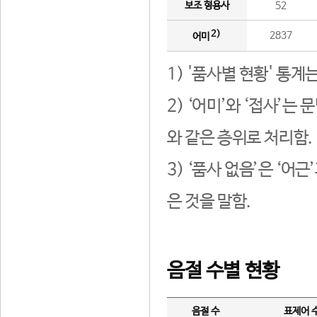
보조 형용사
52
2)
2837
어미
1) '품사별 현황' 통계
2) ‘어미’와 ‘접사’
와 같은 층위로 처리함.
3) ‘품사 없음’은 ‘어
은 것을 말함.
음절 수별 현황
음절 수
표제어 