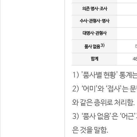
의존 명사·조사
수사·관형사·명사
대명사·관형사
3)
품사 없음
합계
4
1) '품사별 현황' 통계
2) ‘어미’와 ‘접사’
와 같은 층위로 처리함.
3) ‘품사 없음’은 ‘어
은 것을 말함.