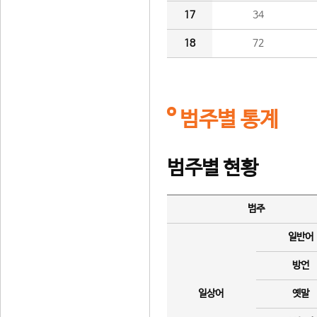
17
34
18
72
범주별 통계
범주별 현황
범주
일반어
방언
일상어
옛말