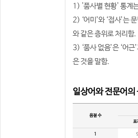
1) '품사별 현황' 통계
2) ‘어미’와 ‘접사’
와 같은 층위로 처리함.
3) ‘품사 없음’은 ‘어
은 것을 말함.
일상어와 전문어의 
음절 수
표
1