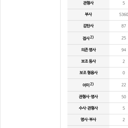
관형사
5
부사
536
감탄사
87
2)
25
접사
의존 명사
94
보조 동사
2
보조 형용사
0
2)
22
어미
관형사·명사
50
수사·관형사
5
명사·부사
2