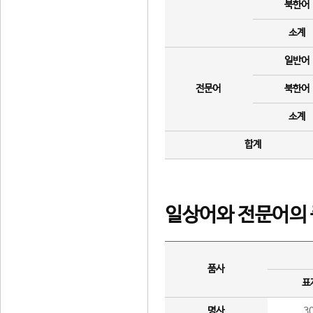
북한어
소계
일반어
전문어
북한어
소계
합계
일상어와 전문어의 
품사
표
명사
3