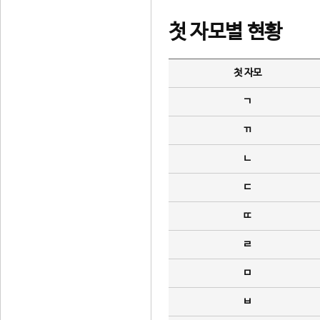
첫 자모별 현황
첫 자모
ㄱ
ㄲ
ㄴ
ㄷ
ㄸ
ㄹ
ㅁ
ㅂ