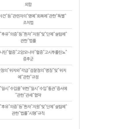
외함
사건^등^관련자의^명예^회복에^관한^특별^
조치법
^후유^의증^등^환자^지원^및^단체^설립에^
관한^법률
니틴^혈증^고암모니아^혈증^고시투룰린뇨^
증후군
청의^위치와^각급^검찰청의^명칭^및^위치
에^관한^규정
^일시^수입을^위한^일시^수입^통관^증서에
^관한^관세^협약
^후유^의증^등^환자^지원^및^단체^설립에^
관한^법률^시행^규칙