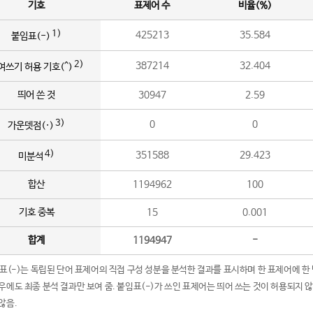
기호
표제어 수
비율(%)
1)
425213
35.584
붙임표(-)
2)
387214
32.404
여쓰기 허용 기호(^)
띄어 쓴 것
30947
2.59
3)
0
0
가운뎃점(·)
4)
351588
29.423
미분석
합산
1194962
100
기호 중복
15
0.001
합계
1194947
-
임표(-)는 독립된 단어 표제어의 직접 구성 성분을 분석한 결과를 표시하며 한 표제어에 한
우에도 최종 분석 결과만 보여 줌. 붙임표(-)가 쓰인 표제어는 띄어 쓰는 것이 허용되지 
않음.