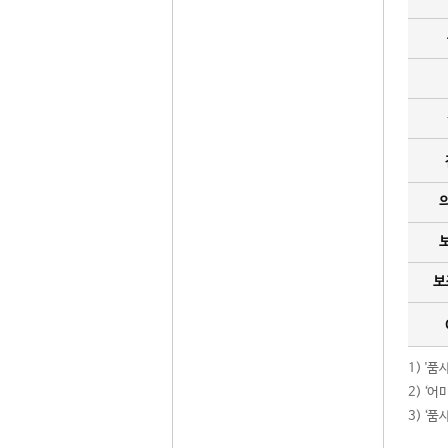
보
1) '
2) ‘
3) ‘