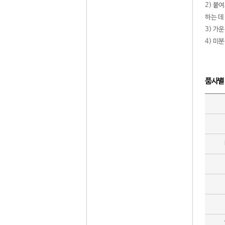
2) 붙
하는 데
3) 가
4) 미
품사별