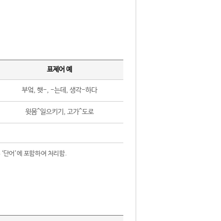
표제어 예
부엌, 햇-, -는데, 생각-하다
윗몸^일으키기, 고가^도로
 ‘단어’에 포함하여 처리함.