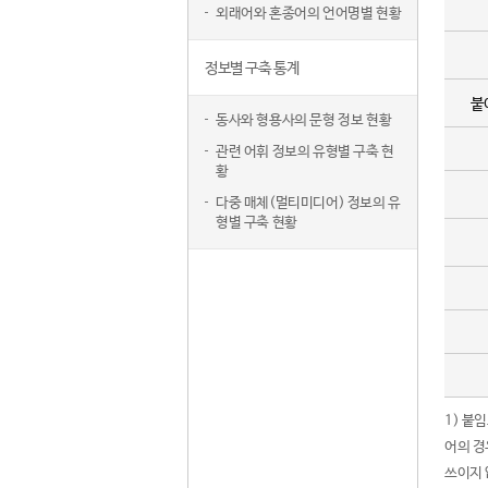
외래어와 혼종어의 언어명별 현황
정보별 구축 통계
붙
동사와 형용사의 문형 정보 현황
관련 어휘 정보의 유형별 구축 현
황
다중 매체(멀티미디어) 정보의 유
형별 구축 현황
1) 붙
어의 경
쓰이지 