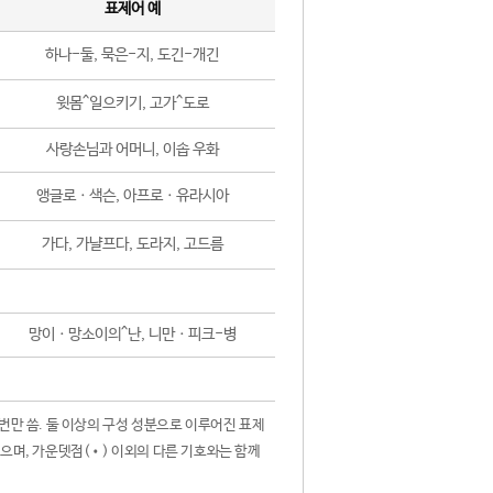
표제어 예
하나-둘, 묵은-지, 도긴-개긴
윗몸^일으키기, 고가^도로
사랑손님과 어머니, 이솝 우화
앵글로ㆍ색슨, 아프로ㆍ유라시아
가다, 가냘프다, 도라지, 고드름
망이ㆍ망소이의^난, 니만ㆍ피크-병
 번만 씀. 둘 이상의 구성 성분으로 이루어진 표제
않으며, 가운뎃점(•) 이외의 다른 기호와는 함께