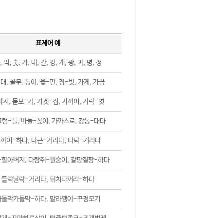
표제어 예
, 먹, 숯, 가, 내, 간, 강, 개, 광, 과, 명, 청
대, 골무, 동이, 윷-판, 참-빗, 가게, 가끔
지, 돋보-기, 가겟-집, 가까이, 가락-엿
럼-틀, 바늘-꽂이, 가까스로, 강동-대다
까이-하다, 나근-거리다, 타닥-거리다
-할아버지, 다람쥐-원숭이, 갈팡질팡-하다
들락날락-거리다, 뒤치다꺼리-하다
가들막가들막-하다, 말라깽이-꾸정모기