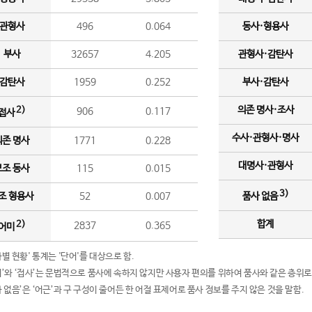
관형사
496
0.064
동사·형용사
부사
32657
4.205
관형사·감탄사
감탄사
1959
0.252
부사·감탄사
의존 명사·조사
2)
906
0.117
접사
수사·관형사·명사
의존 명사
1771
0.228
대명사·관형사
보조 동사
115
0.015
3)
조 형용사
52
0.007
품사 없음
합계
2)
2837
0.365
어미
품사별 현황' 통계는 '단어'를 대상으로 함.
어미’와 ‘접사’는 문법적으로 품사에 속하지 않지만 사용자 편의를 위하여 품사와 같은 층위로
품사 없음’은 ‘어근’과 구 구성이 줄어든 한 어절 표제어로 품사 정보를 주지 않은 것을 말함.