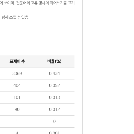
제어에 쓰이며, 전문어와 고유 명사의 띄어쓰기를 표기
 함께 쓰일 수 있음.
표제어 수
비율(%)
3369
0.434
404
0.052
101
0.013
90
0.012
1
0
4
0.001