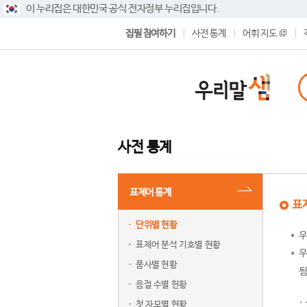
이 누리집은 대한민국 공식 전자정부 누리집입니다.
집필 참여하기
사전 통계
어휘 지도
사전 통계
표제어 통계
표
단위별 현황
우
표제어 분석 기호별 현황
우
품사별 현황
됨
음절 수별 현황
첫 자모별 현황