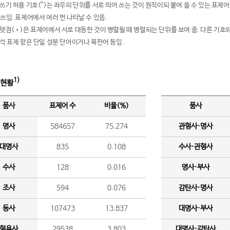
여쓰기 허용 기호(^)는 좌우의 단위를 서로 띄어 쓰는 것이 원칙이되 붙여 쓸 수 있는 표
 쓰임. 표제어에서 여러 번 나타날 수 있음.
운뎃점(•)은 표제어에서 서로 대등한 것이 병렬될 때 병렬되는 단위를 보여 줌. 다른 기호와
분석 표제 항은 단일 성분 단어이거나 북한어 등임.
1)
 현황
품사
표제어 수
비율(%)
품사
명사
584657
75.274
관형사·명사
대명사
835
0.108
수사·관형사
수사
128
0.016
명사·부사
조사
594
0.076
감탄사·명사
동사
107473
13.837
대명사·부사
형용사
29538
3.803
대명사·감탄사