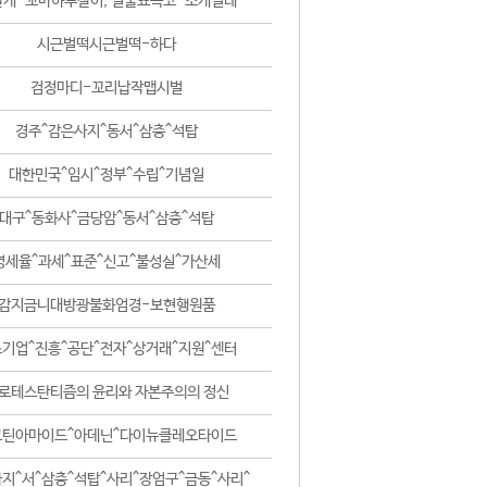
날개-꼬마하루살이, 털줄뾰족코-조개벌레
시근벌떡시근벌떡-하다
검정마디-꼬리납작맵시벌
경주^감은사지^동서^삼층^석탑
대한민국^임시^정부^수립^기념일
대구^동화사^금당암^동서^삼층^석탑
영세율^과세^표준^신고^불성실^가산세
감지금니대방광불화엄경-보현행원품
기업^진흥^공단^전자^상거래^지원^센터
로테스탄티즘의 윤리와 자본주의의 정신
코틴아마이드^아데닌^다이뉴클레오타이드
지^서^삼층^석탑^사리^장엄구^금동^사리^