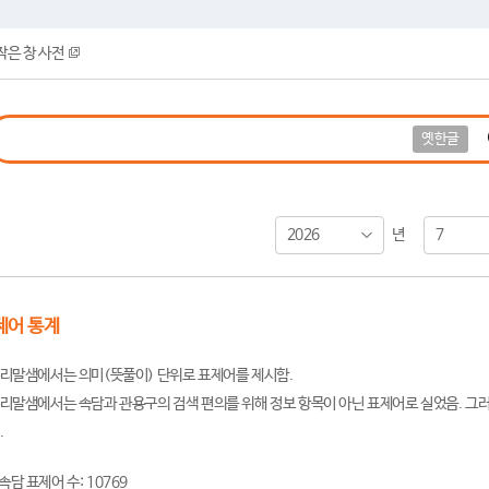
작은 창 사전
옛한글
2026
7
년
제어 통계
리말샘에서는 의미(뜻풀이) 단위로 표제어를 제시함.
리말샘에서는 속담과 관용구의 검색 편의를 위해 정보 항목이 아닌 표제어로 실었음. 그러
.
속담 표제어 수: 10769