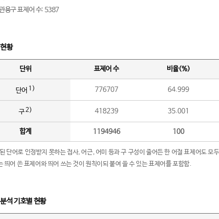
관용구 표제어 수: 5387
 현황
단위
표제어 수
비율(%)
1)
776707
64.999
단어
2)
418239
35.001
구
합계
1194946
100
립된 단어로 인정받지 못하는 접사, 어근, 어미 등과 구 구성이 줄어든 한 어절 표제어도 모두
구’는 띄어 쓴 표제어와 띄어 쓰는 것이 원칙이되 붙여 쓸 수 있는 표제어를 포함함.
 분석 기호별 현황