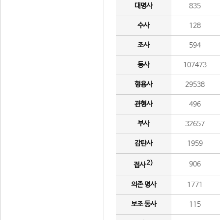
대명사
835
수사
128
조사
594
동사
107473
형용사
29538
관형사
496
부사
32657
감탄사
1959
2)
906
접사
의존 명사
1771
보조 동사
115