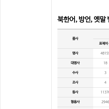
북한어, 방언, 옛말
품사
표제어
명사
4815
대명사
18
수사
3
조사
4
동사
1137
형용사
294