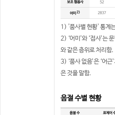
보조 형용사
52
2)
2837
어미
1) '품사별 현황' 통계
2) ‘어미’와 ‘접사’
와 같은 층위로 처리함.
3) ‘품사 없음’은 ‘어
은 것을 말함.
음절 수별 현황
음절 수
표제어 