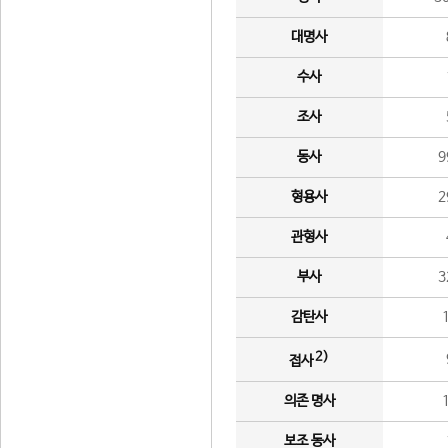
대명사
수사
조사
동사
9
형용사
2
관형사
부사
3
감탄사
2)
접사
의존 명사
보조 동사