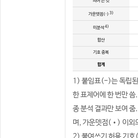
띄어 쓴 것
3)
가운뎃점(·)
4)
미분석
합산
기호 중복
합계
1) 붙임표(-)는 독립
한 표제어에 한 번만 씀
종 분석 결과만 보여 줌
며, 가운뎃점(•) 이외
2) 붙여쓰기 허용 기호