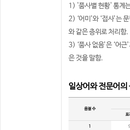
1) '품사별 현황' 통계
2) ‘어미’와 ‘접사’
와 같은 층위로 처리함.
3) ‘품사 없음’은 ‘어
은 것을 말함.
일상어와 전문어의 
음절 수
표
1