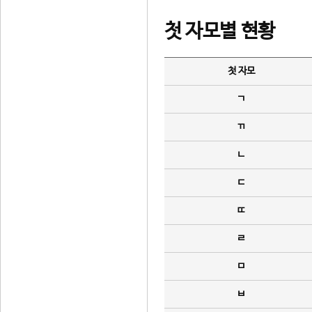
첫 자모별 현황
첫 자모
ㄱ
ㄲ
ㄴ
ㄷ
ㄸ
ㄹ
ㅁ
ㅂ