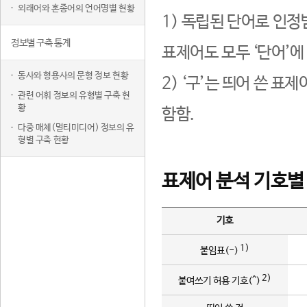
외래어와 혼종어의 언어명별 현황
1) 독립된 단어로 인정
정보별 구축 통계
표제어도 모두 ‘단어’에
동사와 형용사의 문형 정보 현황
2) ‘구’는 띄어 쓴 표
관련 어휘 정보의 유형별 구축 현
황
함함.
다중 매체(멀티미디어) 정보의 유
형별 구축 현황
표제어 분석 기호별
기호
1)
붙임표(-)
2)
붙여쓰기 허용 기호(^)