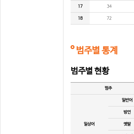
17
34
18
72
범주별 통계
범주별 현황
범주
일반어
방언
일상어
옛말