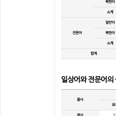
북한어
소계
일반어
전문어
북한어
소계
합계
일상어와 전문어의 
품사
표
명사
3