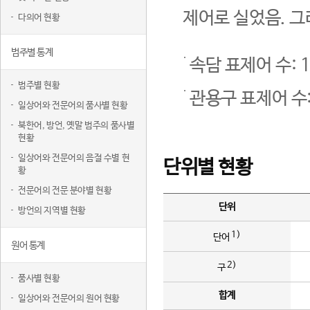
제어로 실었음. 그
다의어 현황
범주별 통계
속담 표제어 수: 1
범주별 현황
관용구 표제어 수:
일상어와 전문어의 품사별 현황
북한어, 방언, 옛말 범주의 품사별
현황
일상어와 전문어의 음절 수별 현
단위별 현황
황
전문어의 전문 분야별 현황
단위
방언의 지역별 현황
1)
단어
원어 통계
2)
구
품사별 현황
합계
일상어와 전문어의 원어 현황