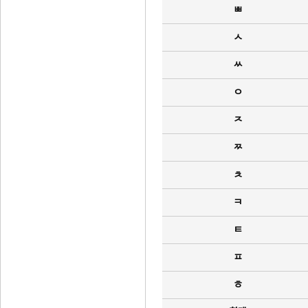
ㅃ
ㅅ
ㅆ
ㅇ
ㅈ
ㅉ
ㅊ
ㅋ
ㅌ
ㅍ
ㅎ