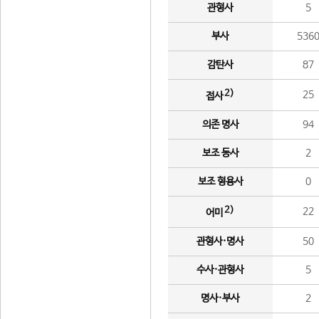
관형사
5
부사
536
감탄사
87
2)
25
접사
의존 명사
94
보조 동사
2
보조 형용사
0
2)
22
어미
관형사·명사
50
수사·관형사
5
명사·부사
2