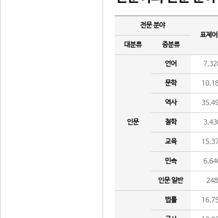
전문 분야
표제어
대분류
중분류
언어
7,32
문학
10,1
역사
35,4
인문
철학
3,43
교육
15,3
민속
6,64
인문 일반
24
법률
16,7