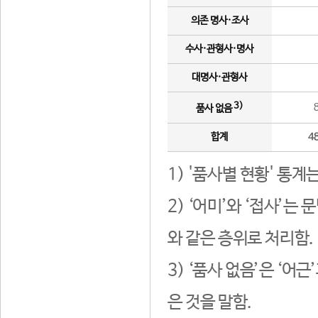
의존 명사·조사
수사·관형사·명사
대명사·관형사
3)
품사 없음
합계
4
1) '품사별 현황' 통계
2) ‘어미’와 ‘접사’
와 같은 층위로 처리함.
3) ‘품사 없음’은 ‘어
은 것을 말함.