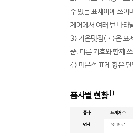
수 있는 표제어에 쓰이며
제어에서 여러 번 나타날
3) 가운뎃점(•)은 표
줌. 다른 기호와 함께 쓰
4) 미분석 표제 항은 
1)
품사별 현황
품사
표제어 수
명사
584657