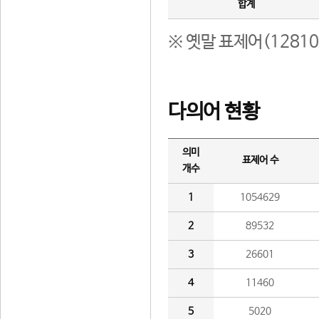
합계
※ 옛말 표제어(1281
다의어 현황
의미
표제어 수
개수
1
1054629
2
89532
3
26601
4
11460
5
5020