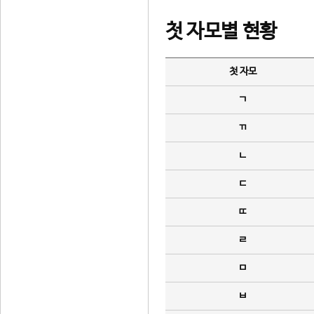
첫 자모별 현황
첫 자모
ㄱ
ㄲ
ㄴ
ㄷ
ㄸ
ㄹ
ㅁ
ㅂ