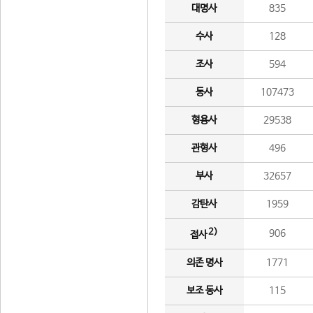
대명사
835
수사
128
조사
594
동사
107473
형용사
29538
관형사
496
부사
32657
감탄사
1959
2)
906
접사
의존 명사
1771
보조 동사
115