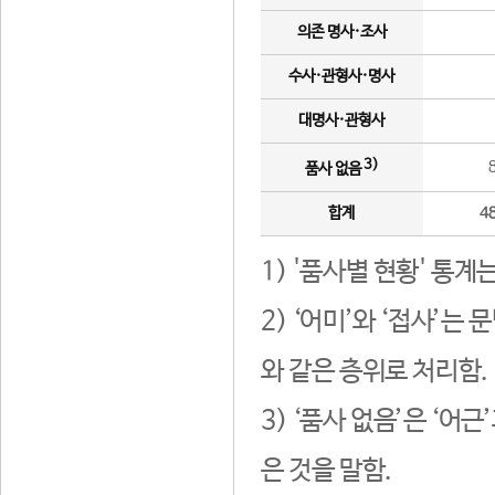
의존 명사·조사
수사·관형사·명사
대명사·관형사
3)
품사 없음
합계
4
1) '품사별 현황' 통계
2) ‘어미’와 ‘접사’
와 같은 층위로 처리함.
3) ‘품사 없음’은 ‘어
은 것을 말함.