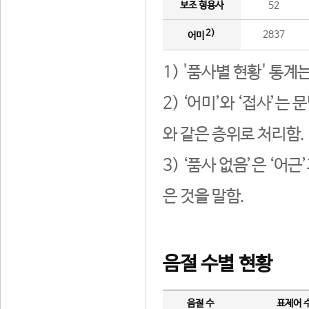
보조 형용사
52
2)
2837
어미
1) '품사별 현황' 통계
2) ‘어미’와 ‘접사’
와 같은 층위로 처리함.
3) ‘품사 없음’은 ‘어
은 것을 말함.
음절 수별 현황
음절 수
표제어 