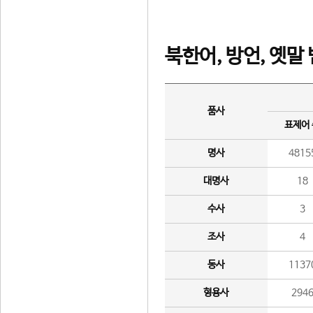
북한어, 방언, 옛말
품사
표제어
명사
4815
대명사
18
수사
3
조사
4
동사
1137
형용사
294