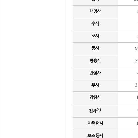
대명사
수사
조사
동사
9
형용사
2
관형사
부사
3
감탄사
2)
접사
의존 명사
보조 동사