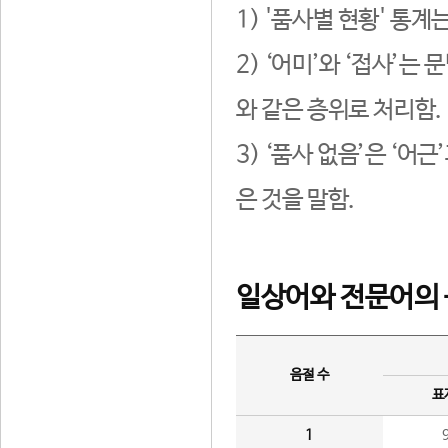
1) '품사별 현황' 통계
2) ‘어미’와 ‘접사’
와 같은 층위로 처리함.
3) ‘품사 없음’은 ‘어
은 것을 말함.
일상어와 전문어의 
음절 수
표
1