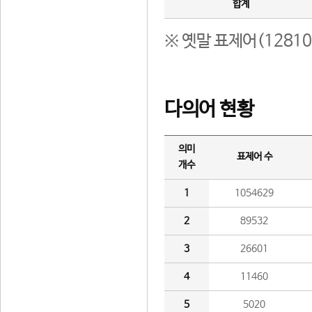
합계
※ 옛말 표제어(1281
다의어 현황
의미
표제어 수
개수
1
1054629
2
89532
3
26601
4
11460
5
5020