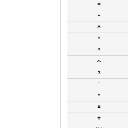
ㅃ
ㅅ
ㅆ
ㅇ
ㅈ
ㅉ
ㅊ
ㅋ
ㅌ
ㅍ
ㅎ