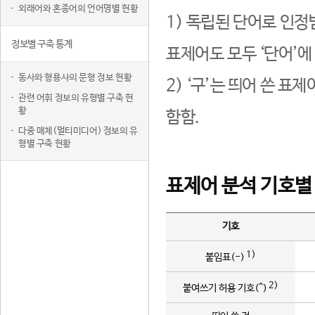
외래어와 혼종어의 언어명별 현황
1) 독립된 단어로 인정
정보별 구축 통계
표제어도 모두 ‘단어’에
동사와 형용사의 문형 정보 현황
2) ‘구’는 띄어 쓴 표
관련 어휘 정보의 유형별 구축 현
황
함함.
다중 매체(멀티미디어) 정보의 유
형별 구축 현황
표제어 분석 기호별
기호
1)
붙임표(-)
2)
붙여쓰기 허용 기호(^)