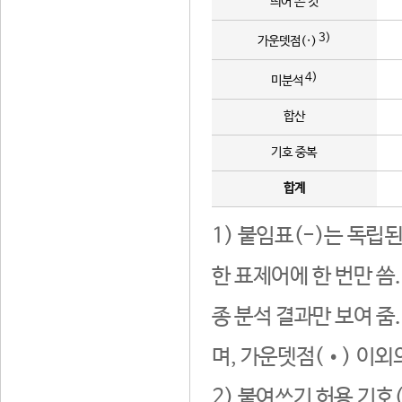
띄어 쓴 것
3)
가운뎃점(·)
4)
미분석
합산
기호 중복
합계
1) 붙임표(-)는 독립
한 표제어에 한 번만 씀
종 분석 결과만 보여 줌
며, 가운뎃점(•) 이외
2) 붙여쓰기 허용 기호