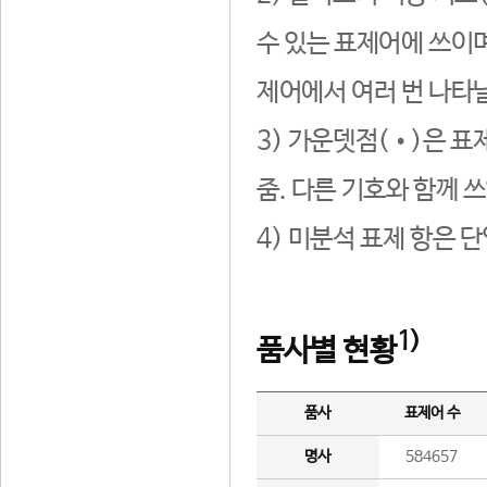
수 있는 표제어에 쓰이며
제어에서 여러 번 나타날
3) 가운뎃점(•)은 표
줌. 다른 기호와 함께 쓰
4) 미분석 표제 항은 
1)
품사별 현황
품사
표제어 수
명사
584657