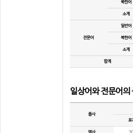
북한어
소계
일반어
전문어
북한어
소계
합계
일상어와 전문어의 
품사
표
명사
3