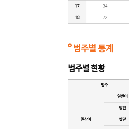
17
34
18
72
범주별 통계
범주별 현황
범주
일반어
방언
일상어
옛말