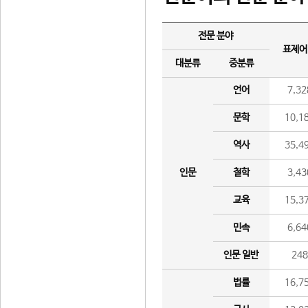
전문 분야
표제어
대분류
중분류
언어
7,32
문학
10,1
역사
35,4
인문
철학
3,43
교육
15,3
민속
6,64
인문 일반
24
법률
16,7