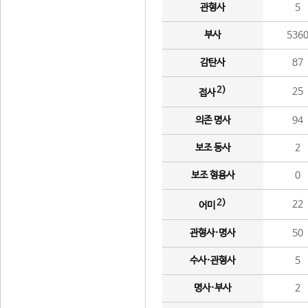
관형사
5
부사
536
감탄사
87
2)
25
접사
의존 명사
94
보조 동사
2
보조 형용사
0
2)
22
어미
관형사·명사
50
수사·관형사
5
명사·부사
2