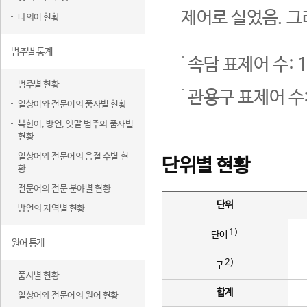
제어로 실었음. 그
다의어 현황
범주별 통계
속담 표제어 수: 1
범주별 현황
관용구 표제어 수:
일상어와 전문어의 품사별 현황
북한어, 방언, 옛말 범주의 품사별
현황
일상어와 전문어의 음절 수별 현
단위별 현황
황
전문어의 전문 분야별 현황
단위
방언의 지역별 현황
1)
단어
원어 통계
2)
구
품사별 현황
합계
일상어와 전문어의 원어 현황