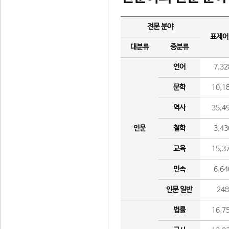
전문 분야
표제어
대분류
중분류
언어
7,32
문학
10,1
역사
35,4
인문
철학
3,43
교육
15,3
민속
6,64
인문 일반
24
법률
16,7