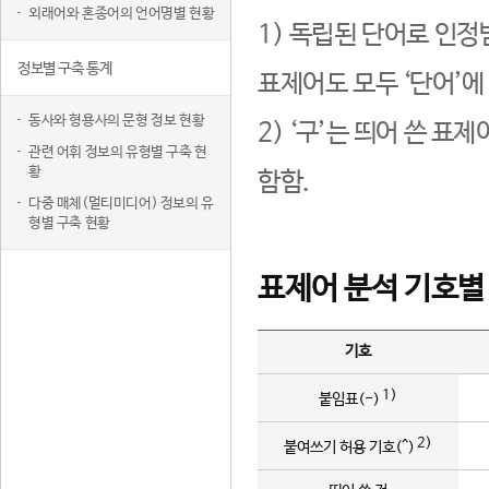
외래어와 혼종어의 언어명별 현황
1) 독립된 단어로 인정
정보별 구축 통계
표제어도 모두 ‘단어’에
동사와 형용사의 문형 정보 현황
2) ‘구’는 띄어 쓴 표
관련 어휘 정보의 유형별 구축 현
황
함함.
다중 매체(멀티미디어) 정보의 유
형별 구축 현황
표제어 분석 기호별
기호
1)
붙임표(-)
2)
붙여쓰기 허용 기호(^)