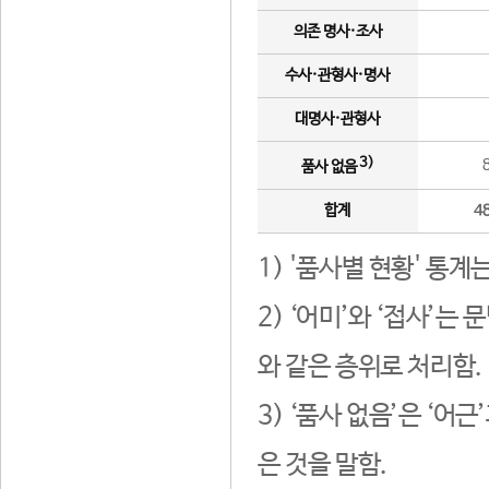
의존 명사·조사
수사·관형사·명사
대명사·관형사
3)
품사 없음
합계
4
1) '품사별 현황' 통계
2) ‘어미’와 ‘접사’
와 같은 층위로 처리함.
3) ‘품사 없음’은 ‘어
은 것을 말함.