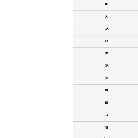
ㅃ
ㅅ
ㅆ
ㅇ
ㅈ
ㅉ
ㅊ
ㅋ
ㅌ
ㅍ
ㅎ