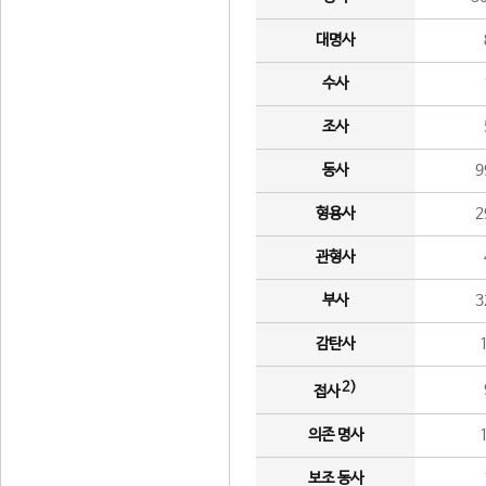
대명사
수사
조사
동사
9
형용사
2
관형사
부사
3
감탄사
2)
접사
의존 명사
보조 동사