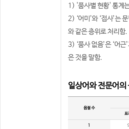
1) '품사별 현황' 통계
2) ‘어미’와 ‘접사’
와 같은 층위로 처리함.
3) ‘품사 없음’은 ‘어
은 것을 말함.
일상어와 전문어의 
음절 수
표
1