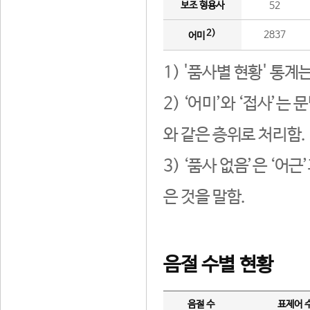
보조 형용사
52
2)
2837
어미
1) '품사별 현황' 통계
2) ‘어미’와 ‘접사’
와 같은 층위로 처리함.
3) ‘품사 없음’은 ‘어
은 것을 말함.
음절 수별 현황
음절 수
표제어 