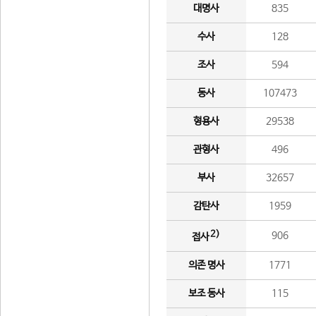
대명사
835
수사
128
조사
594
동사
107473
형용사
29538
관형사
496
부사
32657
감탄사
1959
2)
906
접사
의존 명사
1771
보조 동사
115