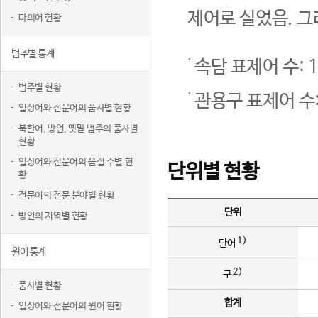
제어로 실었음. 그
다의어 현황
범주별 통계
속담 표제어 수: 1
범주별 현황
관용구 표제어 수:
일상어와 전문어의 품사별 현황
북한어, 방언, 옛말 범주의 품사별
현황
일상어와 전문어의 음절 수별 현
단위별 현황
황
전문어의 전문 분야별 현황
단위
방언의 지역별 현황
1)
단어
원어 통계
2)
구
품사별 현황
합계
일상어와 전문어의 원어 현황