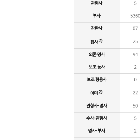
관형사
5
부사
536
감탄사
87
2)
25
접사
의존 명사
94
보조 동사
2
보조 형용사
0
2)
22
어미
관형사·명사
50
수사·관형사
5
명사·부사
2