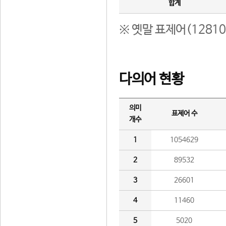
합계
※ 옛말 표제어(1281
다의어 현황
의미
표제어 수
개수
1
1054629
2
89532
3
26601
4
11460
5
5020