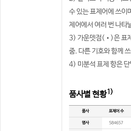
수 있는 표제어에 쓰이며
제어에서 여러 번 나타날
3) 가운뎃점(•)은 표
줌. 다른 기호와 함께 쓰
4) 미분석 표제 항은 
1)
품사별 현황
품사
표제어 수
명사
584657