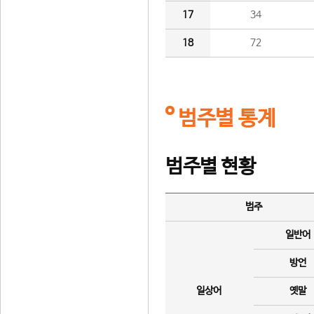
17
34
18
72
범주별 통계
범주별 현황
범주
일반어
방언
일상어
옛말