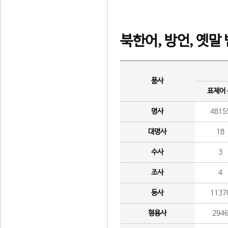
북한어, 방언, 옛말
품사
표제어
명사
4815
대명사
18
수사
3
조사
4
동사
1137
형용사
294