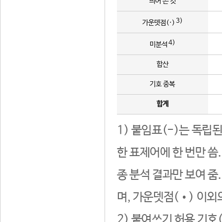
띄어 쓴 것
3)
가운뎃점(·)
4)
미분석
합산
기호 중복
합계
1) 붙임표(-)는 독립
한 표제어에 한 번만 씀
종 분석 결과만 보여 줌
며, 가운뎃점(•) 이외
2) 붙여쓰기 허용 기호