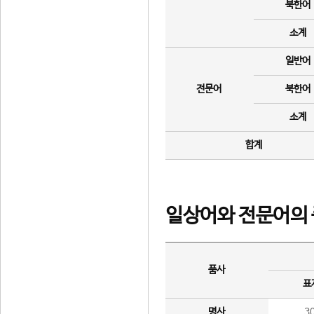
북한어
소계
일반어
전문어
북한어
소계
합계
일상어와 전문어의 
품사
표
명사
3