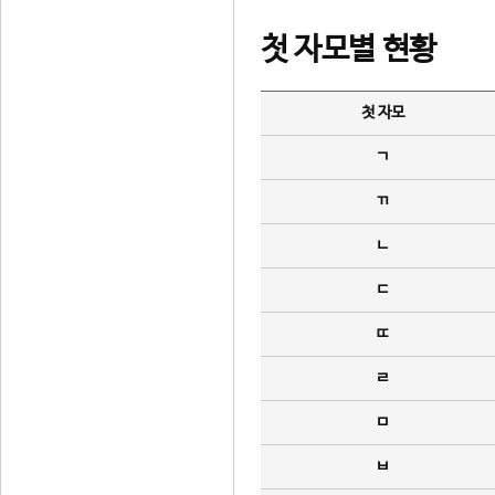
첫 자모별 현황
첫 자모
ㄱ
ㄲ
ㄴ
ㄷ
ㄸ
ㄹ
ㅁ
ㅂ