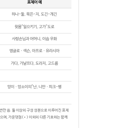
표제어 예
하나-둘, 묵은-지, 도긴-개긴
윗몸^일으키기, 고가^도로
사랑손님과 어머니, 이솝 우화
앵글로ㆍ색슨, 아프로ㆍ유라시아
가다, 가냘프다, 도라지, 고드름
망이ㆍ망소이의^난, 니만ㆍ피크-병
 번만 씀. 둘 이상의 구성 성분으로 이루어진 표제
않으며, 가운뎃점(•) 이외의 다른 기호와는 함께