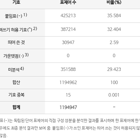
기호
표제어 수
비율(%)
1)
425213
35.584
붙임표(-)
2)
387214
32.404
여쓰기 허용 기호(^)
띄어 쓴 것
30947
2.59
3)
0
0
가운뎃점(·)
4)
351588
29.423
미분석
합산
1194962
100
기호 중복
15
0.001
합계
1194947
-
임표(-)는 독립된 단어 표제어의 직접 구성 성분을 분석한 결과를 표시하며 한 표제어에 한
우에도 최종 분석 결과만 보여 줌. 붙임표(-)가 쓰인 표제어는 띄어 쓰는 것이 허용되지 
않음.