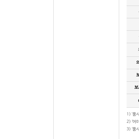
보
1) '
2) ‘
3) ‘