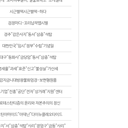
날개-꼬마하루살이, 털줄뾰족코-조개벌레
시근벌떡시근벌떡-하다
검정마디-꼬리납작맵시벌
경주^감은사지^동서^삼층^석탑
대한민국^임시^정부^수립^기념일
대구^동화사^금당암^동서^삼층^석탑
영세율^과세^표준^신고^불성실^가산세
감지금니대방광불화엄경-보현행원품
기업^진흥^공단^전자^상거래^지원^센터
로테스탄티즘의 윤리와 자본주의의 정신
코틴아마이드^아데닌^다이뉴클레오타이드
지^서^삼층^석탑^사리^장엄구^금동^사리^