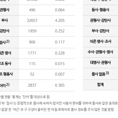
관형사
496
0.064
동사·형용사
부사
32657
4.205
관형사·감탄사
감탄사
1959
0.252
부사·감탄사
의존 명사·조사
2)
906
0.117
접사
수사·관형사·명사
의존 명사
1771
0.228
대명사·관형사
보조 동사
115
0.015
3)
조 형용사
52
0.007
품사 없음
합계
2)
2837
0.365
어미
품사별 현황' 통계는 '단어'를 대상으로 함.
어미’와 ‘접사’는 문법적으로 품사에 속하지 않지만 사용자 편의를 위하여 품사와 같은 층위로
품사 없음’은 ‘어근’과 구 구성이 줄어든 한 어절 표제어로 품사 정보를 주지 않은 것을 말함.