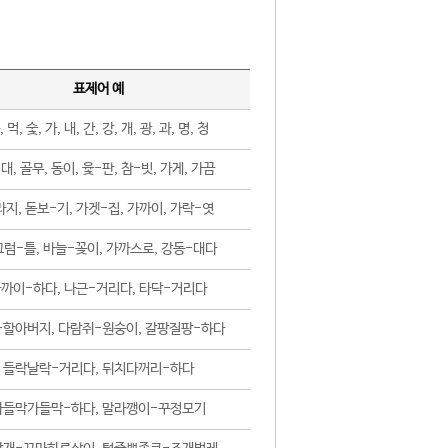
표제어 예
, 먹, 숯, 가, 내, 간, 강, 개, 광, 과, 명, 청
대, 골무, 동이, 윷-판, 참-빗, 가게, 가끔
지, 돋보-기, 가겟-집, 가까이, 가락-엿
럼-틀, 바늘-꽂이, 가까스로, 강동-대다
까이-하다, 나근-거리다, 타닥-거리다
-할아버지, 다람쥐-원숭이, 갈팡질팡-하다
들락날락-거리다, 뒤치다꺼리-하다
가들막가들막-하다, 말라깽이-꾸정모기