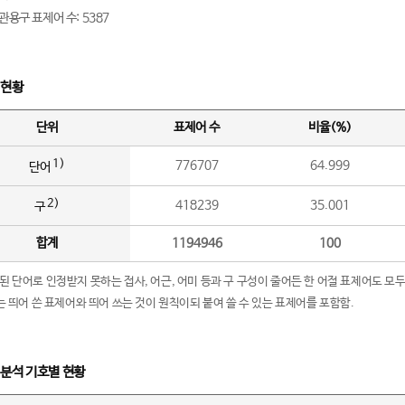
관용구 표제어 수: 5387
 현황
단위
표제어 수
비율(%)
1)
776707
64.999
단어
2)
418239
35.001
구
합계
1194946
100
립된 단어로 인정받지 못하는 접사, 어근, 어미 등과 구 구성이 줄어든 한 어절 표제어도 모두
구’는 띄어 쓴 표제어와 띄어 쓰는 것이 원칙이되 붙여 쓸 수 있는 표제어를 포함함.
 분석 기호별 현황