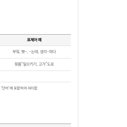
표제어 예
부엌, 햇-, -는데, 생각-하다
윗몸^일으키기, 고가^도로
 ‘단어’에 포함하여 처리함.