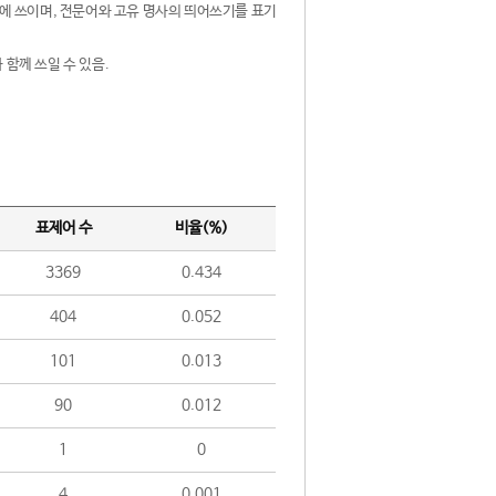
제어에 쓰이며, 전문어와 고유 명사의 띄어쓰기를 표기
 함께 쓰일 수 있음.
표제어 수
비율(%)
3369
0.434
404
0.052
101
0.013
90
0.012
1
0
4
0.001