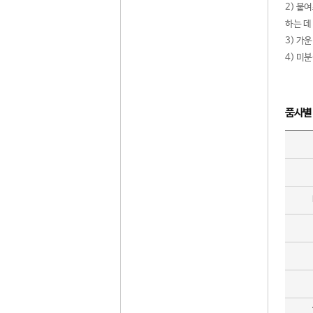
2) 붙
하는 데
3) 가
4) 미
품사별