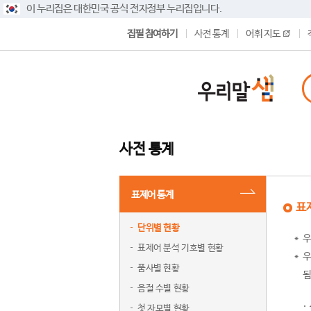
이 누리집은 대한민국 공식 전자정부 누리집입니다.
집필 참여하기
사전 통계
어휘 지도
사전 통계
표제어 통계
표
단위별 현황
우
표제어 분석 기호별 현황
우
품사별 현황
됨
음절 수별 현황
첫 자모별 현황