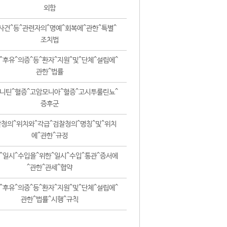
외함
사건^등^관련자의^명예^회복에^관한^특별^
조치법
^후유^의증^등^환자^지원^및^단체^설립에^
관한^법률
니틴^혈증^고암모니아^혈증^고시투룰린뇨^
증후군
청의^위치와^각급^검찰청의^명칭^및^위치
에^관한^규정
^일시^수입을^위한^일시^수입^통관^증서에
^관한^관세^협약
^후유^의증^등^환자^지원^및^단체^설립에^
관한^법률^시행^규칙