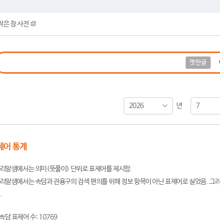
작은 창 사전
옛한글
2026
7
년
제어 통계
리말샘에서는 의미(뜻풀이) 단위로 표제어를 제시함.
리말샘에서는 속담과 관용구의 검색 편의를 위해 정보 항목이 아닌 표제어로 실었음. 그러
.
속담 표제어 수: 10769