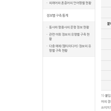
외래어와 혼종어의 언어명별 현황
정보별 구축 통계
붙
동사와 형용사의 문형 정보 현황
관련 어휘 정보의 유형별 구축 현
황
다중 매체(멀티미디어) 정보의 유
형별 구축 현황
1) 붙
어의 경
쓰이지 