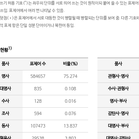
여쓰기 허용 기호(^)는 좌우의 단위를 서로 띄어 쓰는 것이 원칙이되 붙여 쓸 수 있는 표
 쓰임. 표제어에서 여러 번 나타날 수 있음.
운뎃점(•)은 표제어에서 서로 대등한 것이 병렬될 때 병렬되는 단위를 보여 줌. 다른 기호와
분석 표제 항은 단일 성분 단어이거나 북한어 등임.
1)
 현황
품사
표제어 수
비율(%)
품사
명사
584657
75.274
관형사·명사
대명사
835
0.108
수사·관형사
수사
128
0.016
명사·부사
조사
594
0.076
감탄사·명사
동사
107473
13.837
대명사·부사
형용사
29538
3.803
대명사·감탄사