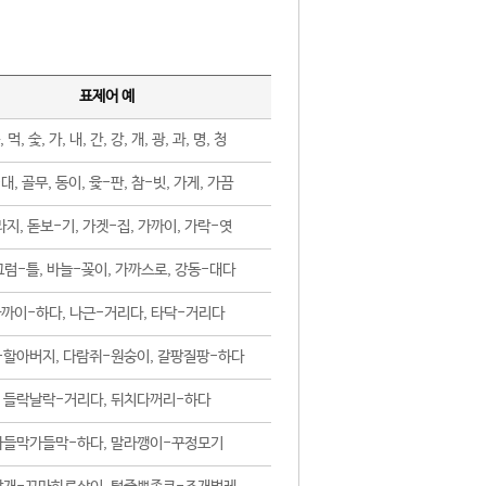
표제어 예
, 먹, 숯, 가, 내, 간, 강, 개, 광, 과, 명, 청
대, 골무, 동이, 윷-판, 참-빗, 가게, 가끔
지, 돋보-기, 가겟-집, 가까이, 가락-엿
럼-틀, 바늘-꽂이, 가까스로, 강동-대다
까이-하다, 나근-거리다, 타닥-거리다
-할아버지, 다람쥐-원숭이, 갈팡질팡-하다
들락날락-거리다, 뒤치다꺼리-하다
가들막가들막-하다, 말라깽이-꾸정모기