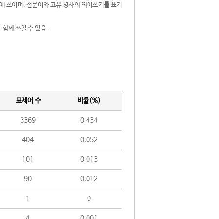
제어에 쓰이며, 전문어와 고유 명사의 띄어쓰기를 표기
 함께 쓰일 수 있음.
표제어 수
비율(%)
3369
0.434
404
0.052
101
0.013
90
0.012
1
0
4
0.001