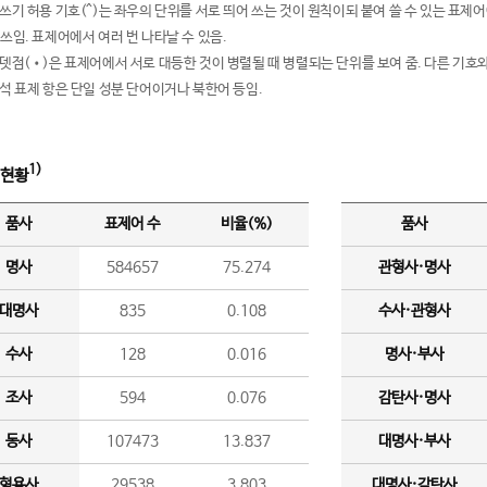
여쓰기 허용 기호(^)는 좌우의 단위를 서로 띄어 쓰는 것이 원칙이되 붙여 쓸 수 있는 표
 쓰임. 표제어에서 여러 번 나타날 수 있음.
운뎃점(•)은 표제어에서 서로 대등한 것이 병렬될 때 병렬되는 단위를 보여 줌. 다른 기호와
분석 표제 항은 단일 성분 단어이거나 북한어 등임.
1)
 현황
품사
표제어 수
비율(%)
품사
명사
584657
75.274
관형사·명사
대명사
835
0.108
수사·관형사
수사
128
0.016
명사·부사
조사
594
0.076
감탄사·명사
동사
107473
13.837
대명사·부사
형용사
29538
3.803
대명사·감탄사