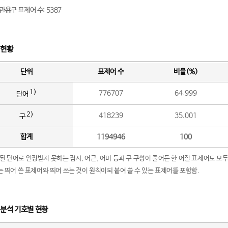
관용구 표제어 수: 5387
 현황
단위
표제어 수
비율(%)
1)
776707
64.999
단어
2)
418239
35.001
구
합계
1194946
100
립된 단어로 인정받지 못하는 접사, 어근, 어미 등과 구 구성이 줄어든 한 어절 표제어도 모두
구’는 띄어 쓴 표제어와 띄어 쓰는 것이 원칙이되 붙여 쓸 수 있는 표제어를 포함함.
 분석 기호별 현황