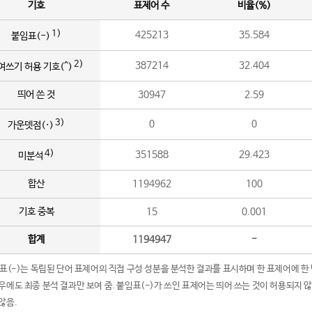
기호
표제어 수
비율(%)
1)
425213
35.584
붙임표(-)
2)
387214
32.404
여쓰기 허용 기호(^)
띄어 쓴 것
30947
2.59
3)
0
0
가운뎃점(·)
4)
351588
29.423
미분석
합산
1194962
100
기호 중복
15
0.001
합계
1194947
-
임표(-)는 독립된 단어 표제어의 직접 구성 성분을 분석한 결과를 표시하며 한 표제어에 한
우에도 최종 분석 결과만 보여 줌. 붙임표(-)가 쓰인 표제어는 띄어 쓰는 것이 허용되지 
않음.