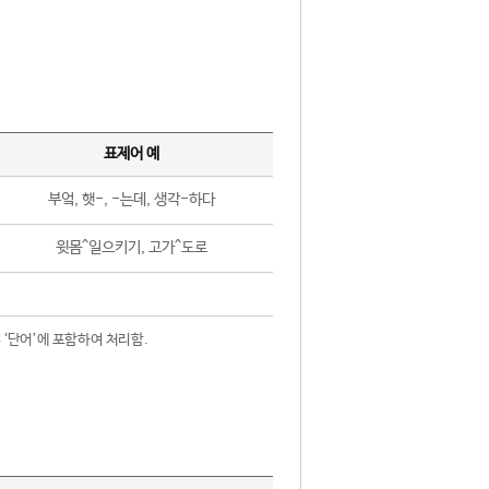
표제어 예
부엌, 햇-, -는데, 생각-하다
윗몸^일으키기, 고가^도로
 ‘단어’에 포함하여 처리함.