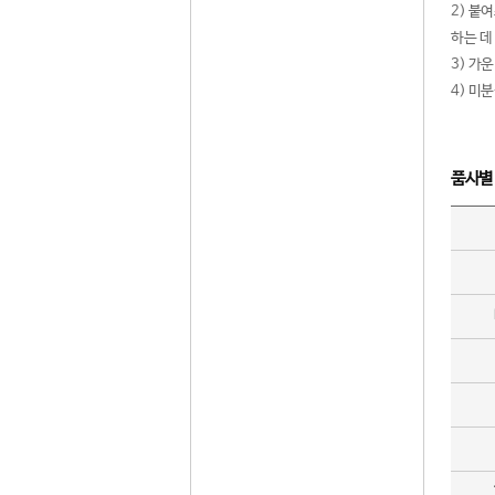
2) 붙
하는 데
3) 가
4) 미
품사별