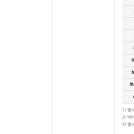
보
1) '
2) ‘
3) ‘