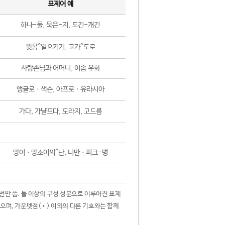
표제어 예
하나-둘, 묵은-지, 도긴-개긴
윗몸^일으키기, 고가^도로
사랑손님과 어머니, 이솝 우화
앵글로ㆍ색슨, 아프로ㆍ유라시아
가다, 가냘프다, 도라지, 고드름
망이ㆍ망소이의^난, 니만ㆍ피크-병
 번만 씀. 둘 이상의 구성 성분으로 이루어진 표제
않으며, 가운뎃점(•) 이외의 다른 기호와는 함께