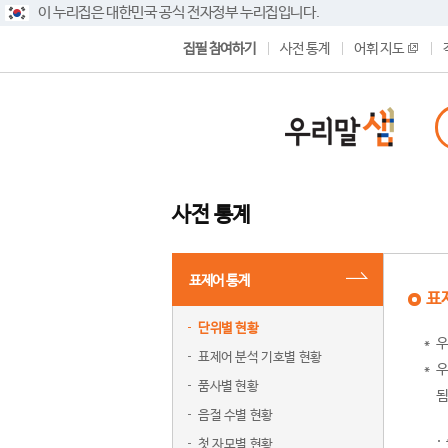
이 누리집은 대한민국 공식 전자정부 누리집입니다.
집필 참여하기
사전 통계
어휘 지도
사전 통계
표제어 통계
표
단위별 현황
우
표제어 분석 기호별 현황
우
품사별 현황
됨
음절 수별 현황
첫 자모별 현황