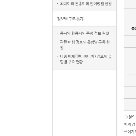
외래어와 혼종어의 언어명별 현황
정보별 구축 통계
붙
동사와 형용사의 문형 정보 현황
관련 어휘 정보의 유형별 구축 현
황
다중 매체(멀티미디어) 정보의 유
형별 구축 현황
1) 붙
어의 경
쓰이지 