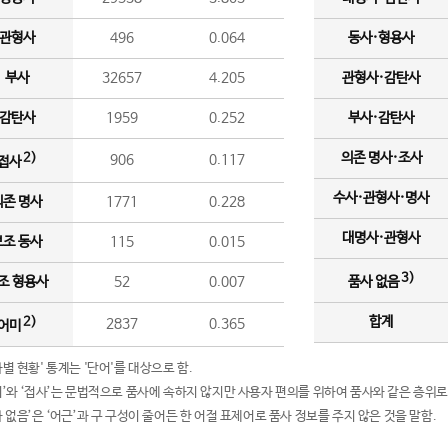
관형사
496
0.064
동사·형용사
부사
32657
4.205
관형사·감탄사
감탄사
1959
0.252
부사·감탄사
의존 명사·조사
2)
906
0.117
접사
수사·관형사·명사
의존 명사
1771
0.228
대명사·관형사
보조 동사
115
0.015
3)
조 형용사
52
0.007
품사 없음
합계
2)
2837
0.365
어미
품사별 현황' 통계는 '단어'를 대상으로 함.
어미’와 ‘접사’는 문법적으로 품사에 속하지 않지만 사용자 편의를 위하여 품사와 같은 층위로
품사 없음’은 ‘어근’과 구 구성이 줄어든 한 어절 표제어로 품사 정보를 주지 않은 것을 말함.