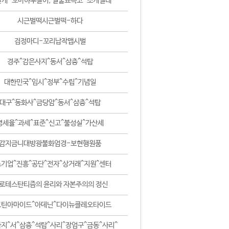
날개-꼬마하루살이, 털줄뾰족코-조개벌레
시근벌떡시근벌떡-하다
검정마디-꼬리납작맵시벌
경주^감은사지^동서^삼층^석탑
대한민국^임시^정부^수립^기념일
대구^동화사^금당암^동서^삼층^석탑
영세율^과세^표준^신고^불성실^가산세
감지금니대방광불화엄경-보현행원품
기업^진흥^공단^전자^상거래^지원^센터
로테스탄티즘의 윤리와 자본주의의 정신
코틴아마이드^아데닌^다이뉴클레오타이드
지^서^삼층^석탑^사리^장엄구^금동^사리^