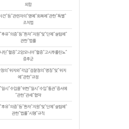
외함
사건^등^관련자의^명예^회복에^관한^특별^
조치법
^후유^의증^등^환자^지원^및^단체^설립에^
관한^법률
니틴^혈증^고암모니아^혈증^고시투룰린뇨^
증후군
청의^위치와^각급^검찰청의^명칭^및^위치
에^관한^규정
^일시^수입을^위한^일시^수입^통관^증서에
^관한^관세^협약
^후유^의증^등^환자^지원^및^단체^설립에^
관한^법률^시행^규칙