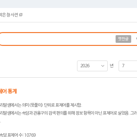
작은 창 사전
옛한글
2026
7
년
제어 통계
리말샘에서는 의미(뜻풀이) 단위로 표제어를 제시함.
리말샘에서는 속담과 관용구의 검색 편의를 위해 정보 항목이 아닌 표제어로 실었음. 그러
.
속담 표제어 수: 10769