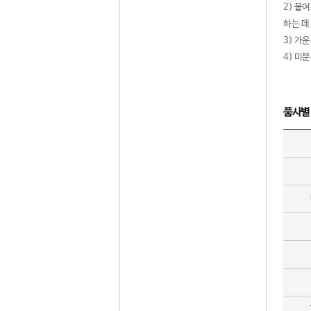
2) 붙
하는 데
3) 가
4) 미
품사별