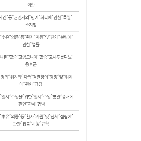
외함
사건^등^관련자의^명예^회복에^관한^특별^
조치법
^후유^의증^등^환자^지원^및^단체^설립에^
관한^법률
니틴^혈증^고암모니아^혈증^고시투룰린뇨^
증후군
청의^위치와^각급^검찰청의^명칭^및^위치
에^관한^규정
^일시^수입을^위한^일시^수입^통관^증서에
^관한^관세^협약
^후유^의증^등^환자^지원^및^단체^설립에^
관한^법률^시행^규칙