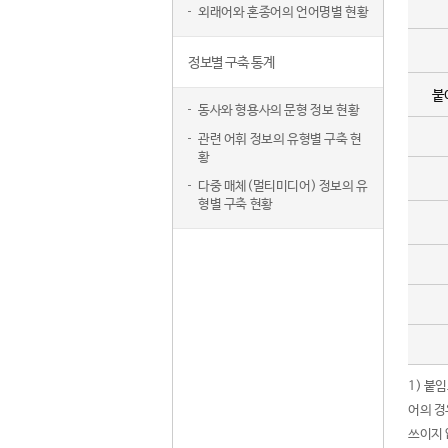
외래어와 혼종어의 언어명별 현황
정보별 구축 통계
붙
동사와 형용사의 문형 정보 현황
관련 어휘 정보의 유형별 구축 현
황
다중 매체(멀티미디어) 정보의 유
형별 구축 현황
1) 붙
어의 경
쓰이지 