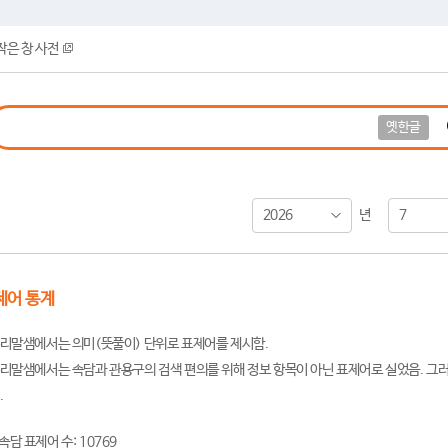
작은 창 사전
옛한글
2026
7
년
제어 통계
리말샘에서는 의미(뜻풀이) 단위로 표제어를 제시함.
리말샘에서는 속담과 관용구의 검색 편의를 위해 정보 항목이 아닌 표제어로 실었음. 그러
.
속담 표제어 수: 10769