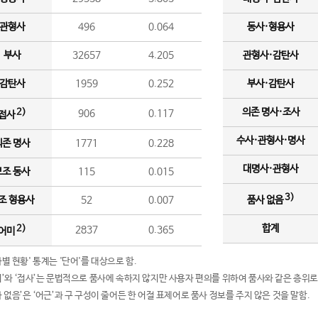
관형사
496
0.064
동사·형용사
부사
32657
4.205
관형사·감탄사
감탄사
1959
0.252
부사·감탄사
의존 명사·조사
2)
906
0.117
접사
수사·관형사·명사
의존 명사
1771
0.228
대명사·관형사
보조 동사
115
0.015
3)
조 형용사
52
0.007
품사 없음
합계
2)
2837
0.365
어미
품사별 현황' 통계는 '단어'를 대상으로 함.
어미’와 ‘접사’는 문법적으로 품사에 속하지 않지만 사용자 편의를 위하여 품사와 같은 층위로
품사 없음’은 ‘어근’과 구 구성이 줄어든 한 어절 표제어로 품사 정보를 주지 않은 것을 말함.