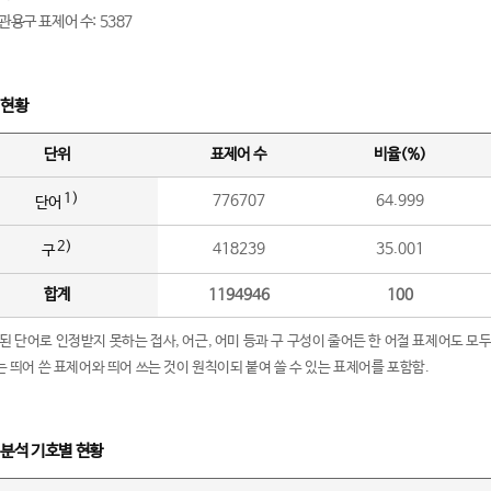
관용구 표제어 수: 5387
 현황
단위
표제어 수
비율(%)
1)
776707
64.999
단어
2)
418239
35.001
구
합계
1194946
100
립된 단어로 인정받지 못하는 접사, 어근, 어미 등과 구 구성이 줄어든 한 어절 표제어도 모두
구’는 띄어 쓴 표제어와 띄어 쓰는 것이 원칙이되 붙여 쓸 수 있는 표제어를 포함함.
 분석 기호별 현황