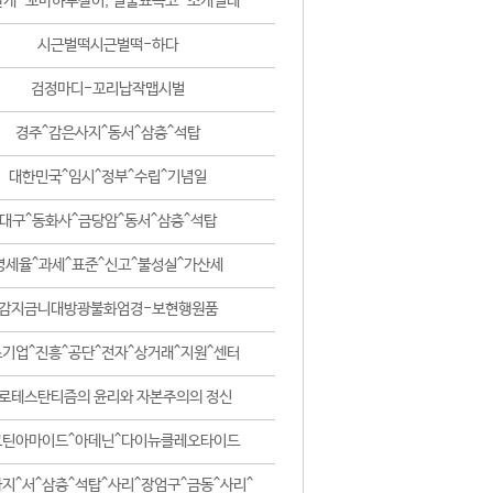
날개-꼬마하루살이, 털줄뾰족코-조개벌레
시근벌떡시근벌떡-하다
검정마디-꼬리납작맵시벌
경주^감은사지^동서^삼층^석탑
대한민국^임시^정부^수립^기념일
대구^동화사^금당암^동서^삼층^석탑
영세율^과세^표준^신고^불성실^가산세
감지금니대방광불화엄경-보현행원품
기업^진흥^공단^전자^상거래^지원^센터
로테스탄티즘의 윤리와 자본주의의 정신
코틴아마이드^아데닌^다이뉴클레오타이드
지^서^삼층^석탑^사리^장엄구^금동^사리^