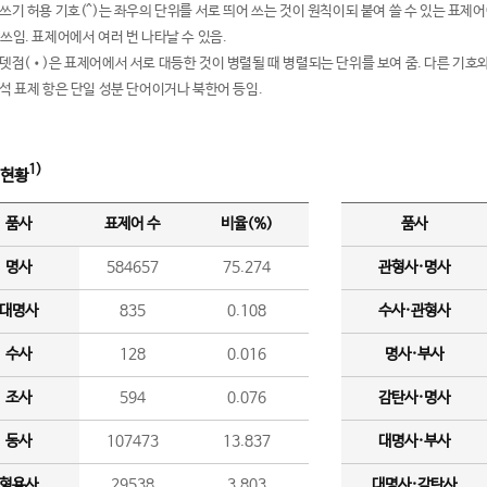
여쓰기 허용 기호(^)는 좌우의 단위를 서로 띄어 쓰는 것이 원칙이되 붙여 쓸 수 있는 표
 쓰임. 표제어에서 여러 번 나타날 수 있음.
운뎃점(•)은 표제어에서 서로 대등한 것이 병렬될 때 병렬되는 단위를 보여 줌. 다른 기호와
분석 표제 항은 단일 성분 단어이거나 북한어 등임.
1)
 현황
품사
표제어 수
비율(%)
품사
명사
584657
75.274
관형사·명사
대명사
835
0.108
수사·관형사
수사
128
0.016
명사·부사
조사
594
0.076
감탄사·명사
동사
107473
13.837
대명사·부사
형용사
29538
3.803
대명사·감탄사