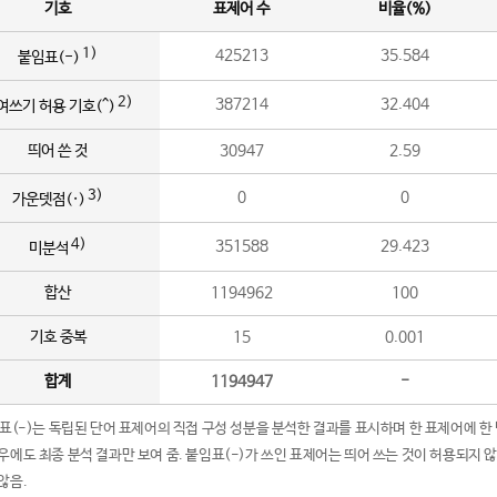
기호
표제어 수
비율(%)
1)
425213
35.584
붙임표(-)
2)
387214
32.404
여쓰기 허용 기호(^)
띄어 쓴 것
30947
2.59
3)
0
0
가운뎃점(·)
4)
351588
29.423
미분석
합산
1194962
100
기호 중복
15
0.001
합계
1194947
-
임표(-)는 독립된 단어 표제어의 직접 구성 성분을 분석한 결과를 표시하며 한 표제어에 한
우에도 최종 분석 결과만 보여 줌. 붙임표(-)가 쓰인 표제어는 띄어 쓰는 것이 허용되지 
않음.