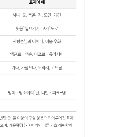
표제어 예
하나-둘, 묵은-지, 도긴-개긴
윗몸^일으키기, 고가^도로
사랑손님과 어머니, 이솝 우화
앵글로ㆍ색슨, 아프로ㆍ유라시아
가다, 가냘프다, 도라지, 고드름
망이ㆍ망소이의^난, 니만ㆍ피크-병
 번만 씀. 둘 이상의 구성 성분으로 이루어진 표제
않으며, 가운뎃점(•) 이외의 다른 기호와는 함께