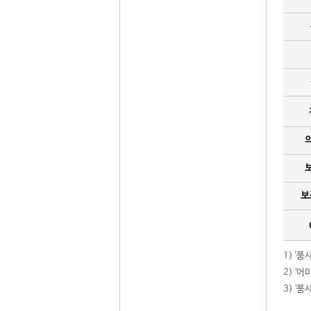
보
1) '
2) ‘
3) ‘