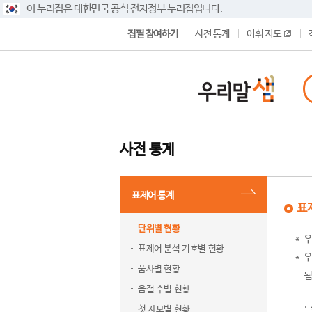
이 누리집은 대한민국 공식 전자정부 누리집입니다.
집필 참여하기
사전 통계
어휘 지도
사전 통계
표제어 통계
표
단위별 현황
우
표제어 분석 기호별 현황
우
품사별 현황
됨
음절 수별 현황
첫 자모별 현황