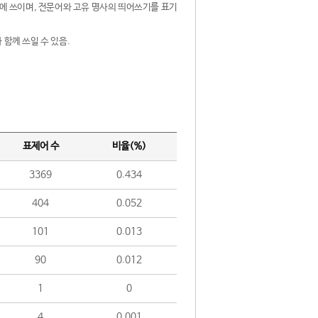
제어에 쓰이며, 전문어와 고유 명사의 띄어쓰기를 표기
 함께 쓰일 수 있음.
표제어 수
비율(%)
3369
0.434
404
0.052
101
0.013
90
0.012
1
0
4
0.001