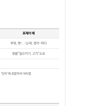
표제어 예
부엌, 햇-, -는데, 생각-하다
윗몸^일으키기, 고가^도로
 ‘단어’에 포함하여 처리함.