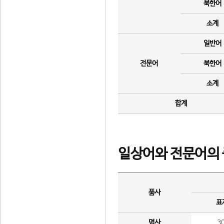
북한어
소계
일반어
전문어
북한어
소계
합계
일상어와 전문어의 
품사
표
명사
3