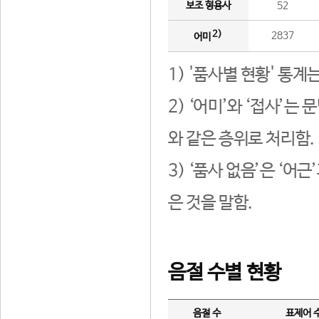
보조 형용사
52
2)
2837
어미
1) '품사별 현황' 통계
2) ‘어미’와 ‘접사’
와 같은 층위로 처리함.
3) ‘품사 없음’은 ‘어
은 것을 말함.
음절 수별 현황
음절 수
표제어 