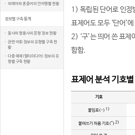
외래어와 혼종어의 언어명별 현황
1) 독립된 단어로 인정
정보별 구축 통계
표제어도 모두 ‘단어’에
동사와 형용사의 문형 정보 현황
2) ‘구’는 띄어 쓴 표
관련 어휘 정보의 유형별 구축 현
황
함함.
다중 매체(멀티미디어) 정보의 유
형별 구축 현황
표제어 분석 기호별
기호
1)
붙임표(-)
2)
붙여쓰기 허용 기호(^)