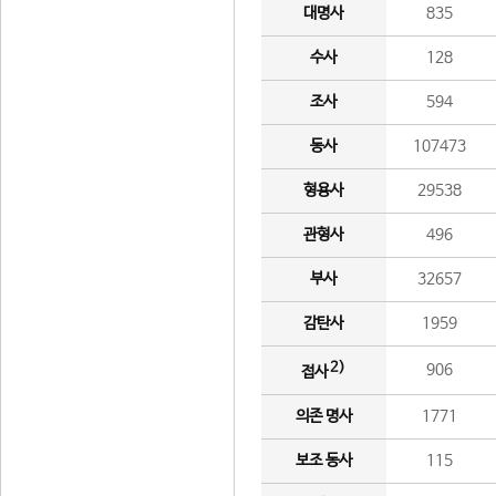
대명사
835
수사
128
조사
594
동사
107473
형용사
29538
관형사
496
부사
32657
감탄사
1959
2)
906
접사
의존 명사
1771
보조 동사
115