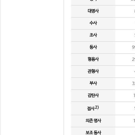
대명사
수사
조사
동사
9
형용사
2
관형사
부사
3
감탄사
2)
접사
의존 명사
보조 동사