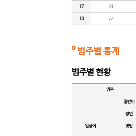
17
34
18
72
범주별 통계
범주별 현황
범주
일반어
방언
일상어
옛말