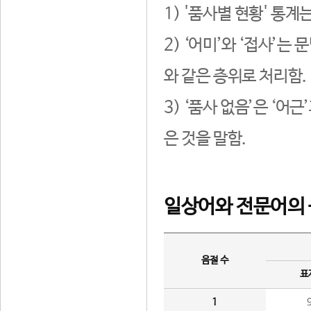
1) '품사별 현황' 통계
2) ‘어미’와 ‘접사’
와 같은 층위로 처리함.
3) ‘품사 없음’은 ‘어
은 것을 말함.
일상어와 전문어의 
음절 수
표
1