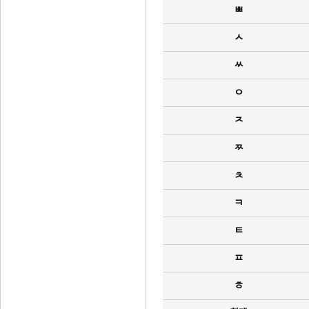
ㅃ
ㅅ
ㅆ
ㅇ
ㅈ
ㅉ
ㅊ
ㅋ
ㅌ
ㅍ
ㅎ