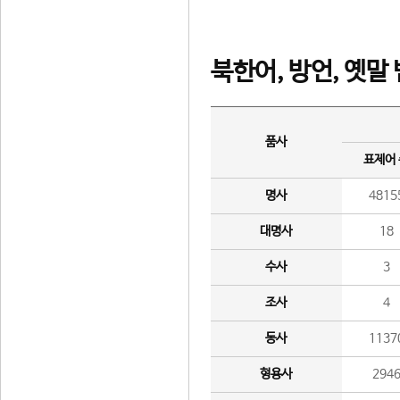
북한어, 방언, 옛말
품사
표제어
명사
4815
대명사
18
수사
3
조사
4
동사
1137
형용사
294