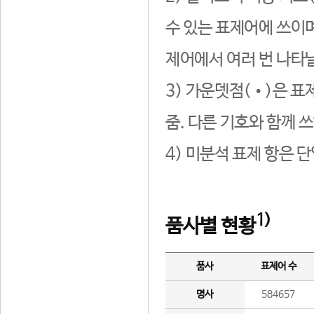
수 있는 표제어에 쓰이며
제어에서 여러 번 나타날
3) 가운뎃점(•)은 표
줌. 다른 기호와 함께 쓰
4) 미분석 표제 항은 
1)
품사별 현황
품사
표제어 수
명사
584657