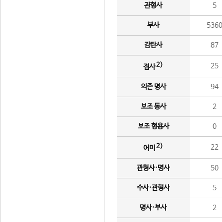
관형사
5
부사
536
감탄사
87
2)
25
접사
의존 명사
94
보조 동사
2
보조 형용사
0
2)
22
어미
관형사·명사
50
수사·관형사
5
명사·부사
2