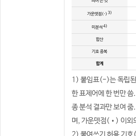
띄어 쓴 것
3)
가운뎃점(·)
4)
미분석
합산
기호 중복
합계
1) 붙임표(-)는 독립
한 표제어에 한 번만 씀
종 분석 결과만 보여 줌
며, 가운뎃점(•) 이외
2) 붙여쓰기 허용 기호