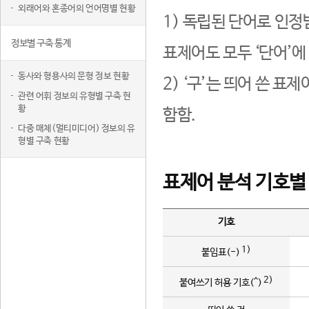
외래어와 혼종어의 언어명별 현황
1) 독립된 단어로 인정
정보별 구축 통계
표제어도 모두 ‘단어’에
동사와 형용사의 문형 정보 현황
2) ‘구’는 띄어 쓴 표
관련 어휘 정보의 유형별 구축 현
황
함함.
다중 매체(멀티미디어) 정보의 유
형별 구축 현황
표제어 분석 기호별
기호
1)
붙임표(-)
2)
붙여쓰기 허용 기호(^)