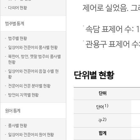
제어로 실었음. 그
다의어 현황
범주별 통계
속담 표제어 수: 1
범주별 현황
관용구 표제어 수:
일상어와 전문어의 품사별 현황
북한어, 방언, 옛말 범주의 품사별
현황
일상어와 전문어의 음절 수별 현
단위별 현황
황
전문어의 전문 분야별 현황
단위
방언의 지역별 현황
1)
단어
원어 통계
2)
구
품사별 현황
합계
일상어와 전문어의 원어 현황