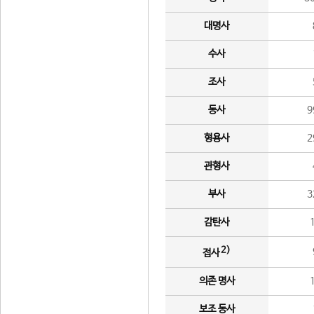
대명사
수사
조사
동사
9
형용사
2
관형사
부사
3
감탄사
2)
접사
의존 명사
보조 동사