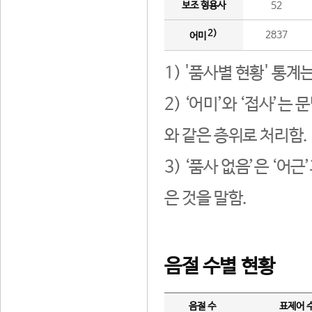
보조 형용사
52
2)
2837
어미
1) '품사별 현황' 통계
2) ‘어미’와 ‘접사’
와 같은 층위로 처리함.
3) ‘품사 없음’은 ‘어
은 것을 말함.
음절 수별 현황
음절 수
표제어 