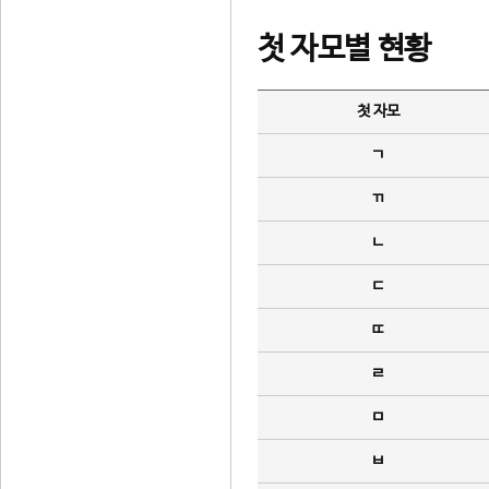
첫 자모별 현황
첫 자모
ㄱ
ㄲ
ㄴ
ㄷ
ㄸ
ㄹ
ㅁ
ㅂ