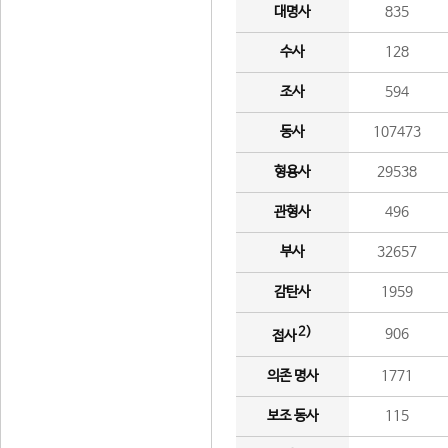
대명사
835
수사
128
조사
594
동사
107473
형용사
29538
관형사
496
부사
32657
감탄사
1959
2)
906
접사
의존 명사
1771
보조 동사
115