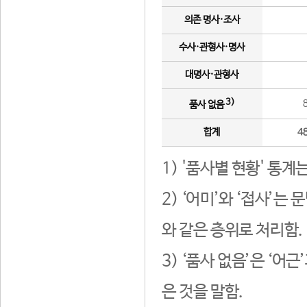
의존 명사·조사
수사·관형사·명사
대명사·관형사
3)
품사 없음
합계
4
1) '품사별 현황' 통계
2) ‘어미’와 ‘접사’
와 같은 층위로 처리함.
3) ‘품사 없음’은 ‘어
은 것을 말함.