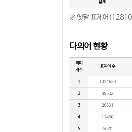
합계
※ 옛말 표제어(1281
다의어 현황
의미
표제어 수
개수
1
1054629
2
89532
3
26601
4
11460
5
5020