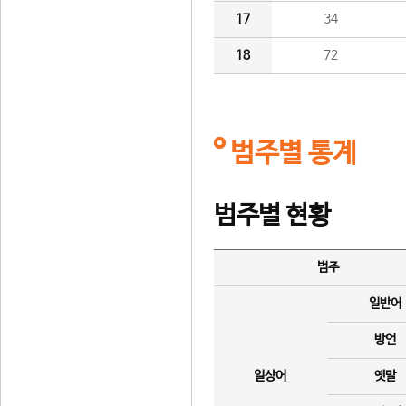
17
34
18
72
범주별 통계
범주별 현황
범주
일반어
방언
일상어
옛말