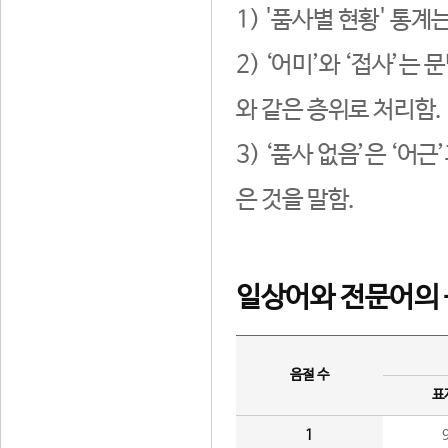
1) '품사별 현황' 통계
2) ‘어미’와 ‘접사’
와 같은 층위로 처리함.
3) ‘품사 없음’은 ‘어
은 것을 말함.
일상어와 전문어의 
음절 수
표
1