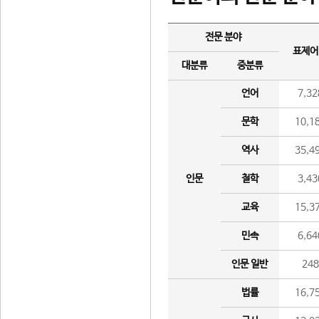
전문 분야
표제어
대분류
중분류
언어
7,32
문학
10,1
역사
35,4
인문
철학
3,43
교육
15,3
민속
6,64
인문 일반
24
법률
16,7