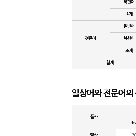
북한어
소계
일반어
전문어
북한어
소계
합계
일상어와 전문어의 
품사
표
명사
3