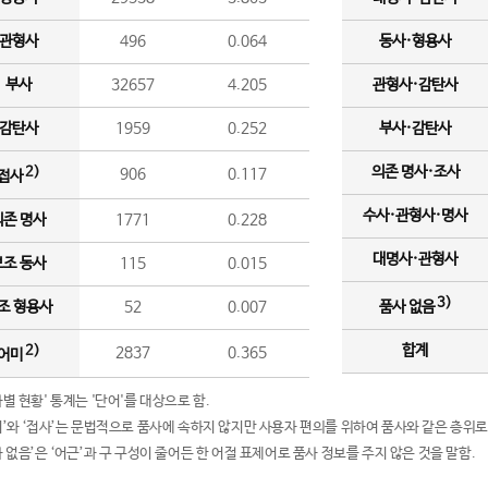
관형사
496
0.064
동사·형용사
부사
32657
4.205
관형사·감탄사
감탄사
1959
0.252
부사·감탄사
의존 명사·조사
2)
906
0.117
접사
수사·관형사·명사
의존 명사
1771
0.228
대명사·관형사
보조 동사
115
0.015
3)
조 형용사
52
0.007
품사 없음
합계
2)
2837
0.365
어미
품사별 현황' 통계는 '단어'를 대상으로 함.
어미’와 ‘접사’는 문법적으로 품사에 속하지 않지만 사용자 편의를 위하여 품사와 같은 층위로
품사 없음’은 ‘어근’과 구 구성이 줄어든 한 어절 표제어로 품사 정보를 주지 않은 것을 말함.