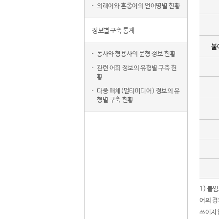
외래어와 혼종어의 언어명별 현황
정보별 구축 통계
붙
동사와 형용사의 문형 정보 현황
관련 어휘 정보의 유형별 구축 현
황
다중 매체(멀티미디어) 정보의 유
형별 구축 현황
1) 붙
어의 경
쓰이지 