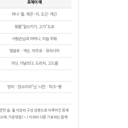
표제어 예
하나-둘, 묵은-지, 도긴-개긴
윗몸^일으키기, 고가^도로
사랑손님과 어머니, 이솝 우화
앵글로ㆍ색슨, 아프로ㆍ유라시아
가다, 가냘프다, 도라지, 고드름
망이ㆍ망소이의^난, 니만ㆍ피크-병
 번만 씀. 둘 이상의 구성 성분으로 이루어진 표제
않으며, 가운뎃점(•) 이외의 다른 기호와는 함께