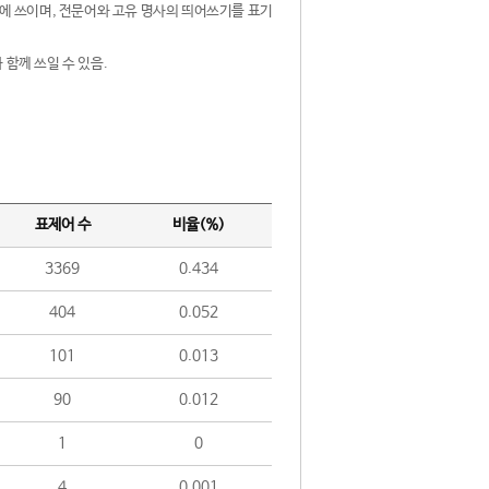
제어에 쓰이며, 전문어와 고유 명사의 띄어쓰기를 표기
 함께 쓰일 수 있음.
표제어 수
비율(%)
3369
0.434
404
0.052
101
0.013
90
0.012
1
0
4
0.001