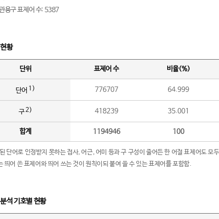
관용구 표제어 수: 5387
 현황
단위
표제어 수
비율(%)
1)
776707
64.999
단어
2)
418239
35.001
구
합계
1194946
100
립된 단어로 인정받지 못하는 접사, 어근, 어미 등과 구 구성이 줄어든 한 어절 표제어도 모두
구’는 띄어 쓴 표제어와 띄어 쓰는 것이 원칙이되 붙여 쓸 수 있는 표제어를 포함함.
 분석 기호별 현황