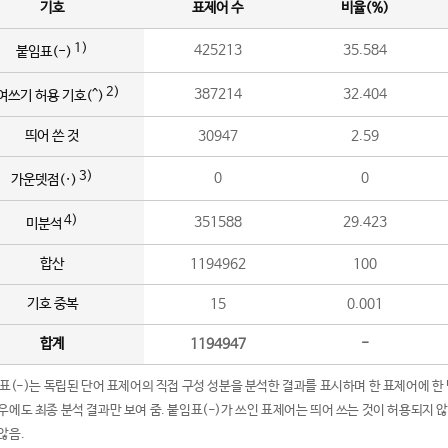
기호
표제어 수
비율(%)
1)
425213
35.584
붙임표(-)
2)
387214
32.404
여쓰기 허용 기호(^)
띄어 쓴 것
30947
2.59
3)
0
0
가운뎃점(·)
4)
351588
29.423
미분석
합산
1194962
100
기호 중복
15
0.001
합계
1194947
-
임표(-)는 독립된 단어 표제어의 직접 구성 성분을 분석한 결과를 표시하며 한 표제어에 한
우에도 최종 분석 결과만 보여 줌. 붙임표(-)가 쓰인 표제어는 띄어 쓰는 것이 허용되지 
않음.