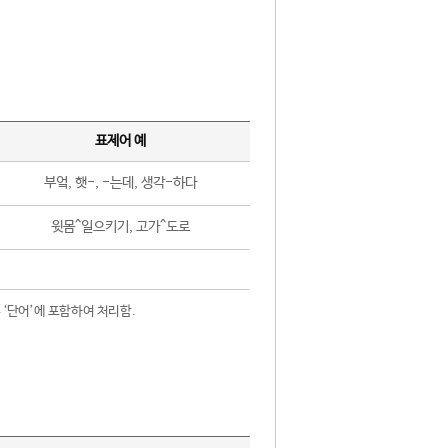
표제어 예
부엌, 햇-, -는데, 생각-하다
윗몸^일으키기, 고가^도로
 ‘단어’에 포함하여 처리함.