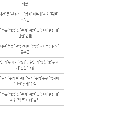
외함
사건^등^관련자의^명예^회복에^관한^특별^
조치법
^후유^의증^등^환자^지원^및^단체^설립에^
관한^법률
니틴^혈증^고암모니아^혈증^고시투룰린뇨^
증후군
청의^위치와^각급^검찰청의^명칭^및^위치
에^관한^규정
^일시^수입을^위한^일시^수입^통관^증서에
^관한^관세^협약
^후유^의증^등^환자^지원^및^단체^설립에^
관한^법률^시행^규칙