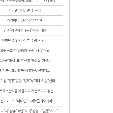
날개-꼬마하루살이, 털줄뾰족코-조개벌레
시근벌떡시근벌떡-하다
검정마디-꼬리납작맵시벌
경주^감은사지^동서^삼층^석탑
대한민국^임시^정부^수립^기념일
대구^동화사^금당암^동서^삼층^석탑
영세율^과세^표준^신고^불성실^가산세
감지금니대방광불화엄경-보현행원품
기업^진흥^공단^전자^상거래^지원^센터
로테스탄티즘의 윤리와 자본주의의 정신
코틴아마이드^아데닌^다이뉴클레오타이드
지^서^삼층^석탑^사리^장엄구^금동^사리^