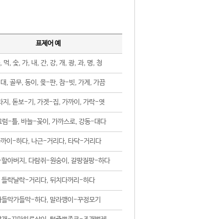
표제어 예
, 먹, 숯, 가, 내, 간, 강, 개, 광, 과, 명, 청
대, 골무, 동이, 윷-판, 참-빗, 가게, 가끔
지, 돋보-기, 가겟-집, 가까이, 가락-엿
럼-틀, 바늘-꽂이, 가까스로, 강동-대다
까이-하다, 나근-거리다, 타닥-거리다
-할아버지, 다람쥐-원숭이, 갈팡질팡-하다
들락날락-거리다, 뒤치다꺼리-하다
가들막가들막-하다, 말라깽이-꾸정모기