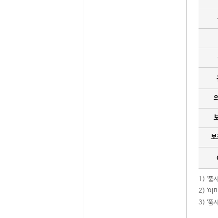
보
1) '
2) ‘
3) ‘