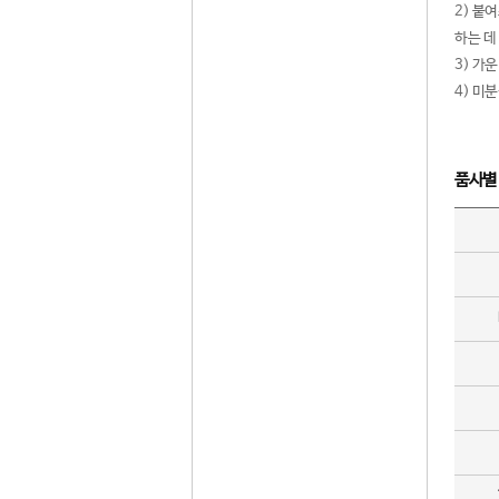
2) 붙
하는 데
3) 가
4) 미
품사별