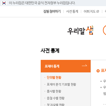
이 누리집은 대한민국 공식 전자정부 누리집입니다.
집필 참여하기
사전 통계
어휘 지도
사전 통계
표제어 통계
표
단위별 현황
우
표제어 분석 기호별 현황
우
품사별 현황
됨
음절 수별 현황
첫 자모별 현황