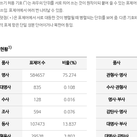
여쓰기 허용 기호(^)는 좌우의 단위를 서로 띄어 쓰는 것이 원칙이되 붙여 쓸 수 있는 표
 쓰임. 표제어에서 여러 번 나타날 수 있음.
운뎃점(•)은 표제어에서 서로 대등한 것이 병렬될 때 병렬되는 단위를 보여 줌. 다른 기호와
분석 표제 항은 단일 성분 단어이거나 북한어 등임.
1)
 현황
품사
표제어 수
비율(%)
품사
명사
584657
75.274
관형사·명사
대명사
835
0.108
수사·관형사
수사
128
0.016
명사·부사
조사
594
0.076
감탄사·명사
동사
107473
13.837
대명사·부사
형용사
29538
3.803
대명사·감탄사