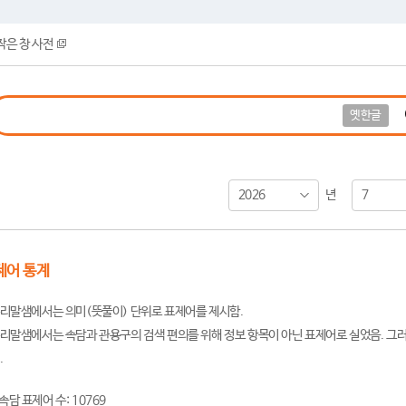
작은 창 사전
옛한글
2026
7
년
제어 통계
리말샘에서는 의미(뜻풀이) 단위로 표제어를 제시함.
리말샘에서는 속담과 관용구의 검색 편의를 위해 정보 항목이 아닌 표제어로 실었음. 그러
.
속담 표제어 수: 10769