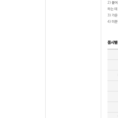
2) 붙
하는 데
3) 가
4) 미
품사별