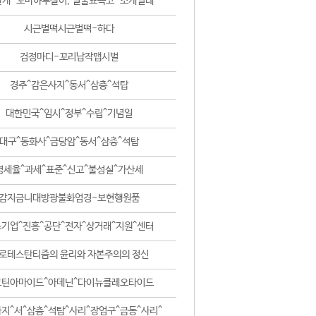
날개-꼬마하루살이, 털줄뾰족코-조개벌레
시근벌떡시근벌떡-하다
검정마디-꼬리납작맵시벌
경주^감은사지^동서^삼층^석탑
대한민국^임시^정부^수립^기념일
대구^동화사^금당암^동서^삼층^석탑
영세율^과세^표준^신고^불성실^가산세
감지금니대방광불화엄경-보현행원품
기업^진흥^공단^전자^상거래^지원^센터
로테스탄티즘의 윤리와 자본주의의 정신
코틴아마이드^아데닌^다이뉴클레오타이드
지^서^삼층^석탑^사리^장엄구^금동^사리^