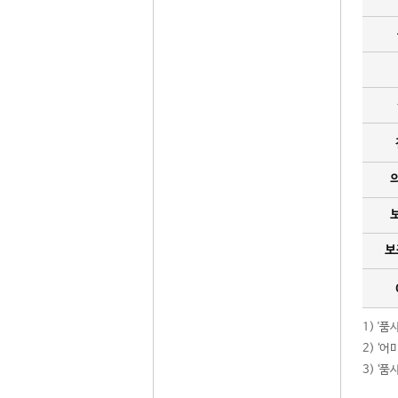
보
1) '
2) ‘
3) ‘