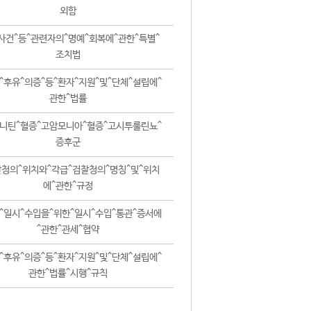
외함
사건^등^관련자의^명예^회복에^관한^특별^
조치법
^후유^의증^등^환자^지원^및^단체^설립에^
관한^법률
니틴^혈증^고암모니아^혈증^고시투룰린뇨^
증후군
청의^위치와^각급^검찰청의^명칭^및^위치
에^관한^규정
^일시^수입을^위한^일시^수입^통관^증서에
^관한^관세^협약
^후유^의증^등^환자^지원^및^단체^설립에^
관한^법률^시행^규칙