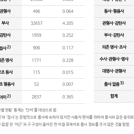
관형사
496
0.064
동사·형용사
부사
32657
4.205
관형사·감탄사
감탄사
1959
0.252
부사·감탄사
의존 명사·조사
2)
906
0.117
접사
수사·관형사·명사
의존 명사
1771
0.228
대명사·관형사
보조 동사
115
0.015
3)
조 형용사
52
0.007
품사 없음
합계
2)
2837
0.365
어미
품사별 현황' 통계는 '단어'를 대상으로 함.
어미’와 ‘접사’는 문법적으로 품사에 속하지 않지만 사용자 편의를 위하여 품사와 같은 층위로
품사 없음’은 ‘어근’과 구 구성이 줄어든 한 어절 표제어로 품사 정보를 주지 않은 것을 말함.