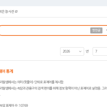
작은 창 사전
옛한글
2026
7
년
제어 통계
리말샘에서는 의미(뜻풀이) 단위로 표제어를 제시함.
리말샘에서는 속담과 관용구의 검색 편의를 위해 정보 항목이 아닌 표제어로 실었음. 그러
.
속담 표제어 수: 10769