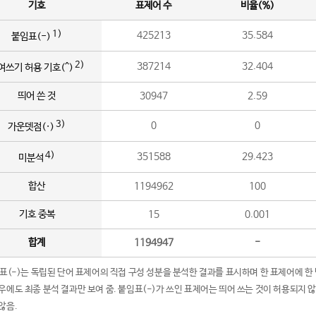
기호
표제어 수
비율(%)
1)
425213
35.584
붙임표(-)
2)
387214
32.404
여쓰기 허용 기호(^)
띄어 쓴 것
30947
2.59
3)
0
0
가운뎃점(·)
4)
351588
29.423
미분석
합산
1194962
100
기호 중복
15
0.001
합계
1194947
-
임표(-)는 독립된 단어 표제어의 직접 구성 성분을 분석한 결과를 표시하며 한 표제어에 한
우에도 최종 분석 결과만 보여 줌. 붙임표(-)가 쓰인 표제어는 띄어 쓰는 것이 허용되지 
않음.