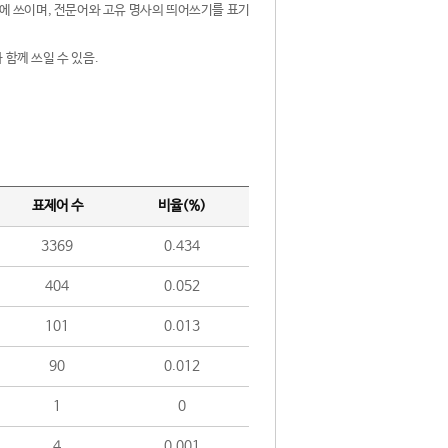
제어에 쓰이며, 전문어와 고유 명사의 띄어쓰기를 표기
 함께 쓰일 수 있음.
표제어 수
비율(%)
3369
0.434
404
0.052
101
0.013
90
0.012
1
0
4
0.001