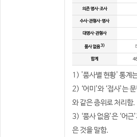
의존 명사·조사
수사·관형사·명사
대명사·관형사
3)
품사 없음
합계
4
1) '품사별 현황' 통계
2) ‘어미’와 ‘접사’
와 같은 층위로 처리함.
3) ‘품사 없음’은 ‘어
은 것을 말함.