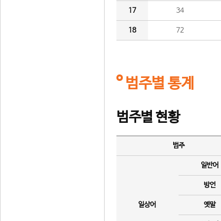
17
34
18
72
범주별 통계
범주별 현황
범주
일반어
방언
일상어
옛말