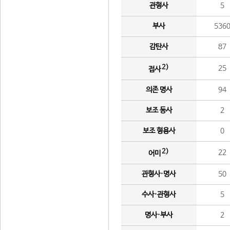
관형사
5
부사
536
감탄사
87
2)
25
접사
의존 명사
94
보조 동사
2
보조 형용사
0
2)
22
어미
관형사·명사
50
수사·관형사
5
명사·부사
2