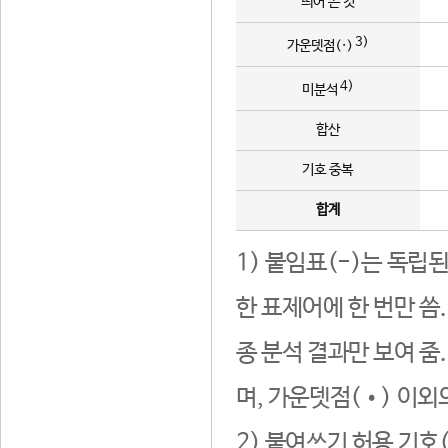
띄어 쓴 것
3)
가운뎃점(·)
4)
미분석
합산
기호 중복
합계
1) 붙임표(-)는 독립
한 표제어에 한 번만 씀
종 분석 결과만 보여 줌
며, 가운뎃점(•) 이외
2) 붙여쓰기 허용 기호