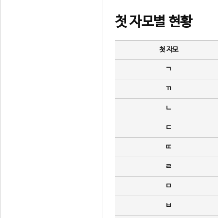
첫 자모별 현황
첫 자모
ㄱ
ㄲ
ㄴ
ㄷ
ㄸ
ㄹ
ㅁ
ㅂ