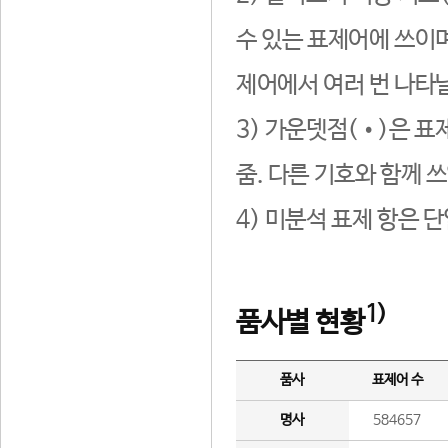
수 있는 표제어에 쓰이며
제어에서 여러 번 나타날
3) 가운뎃점(•)은 표
줌. 다른 기호와 함께 쓰
4) 미분석 표제 항은 
1)
품사별 현황
품사
표제어 수
명사
584657