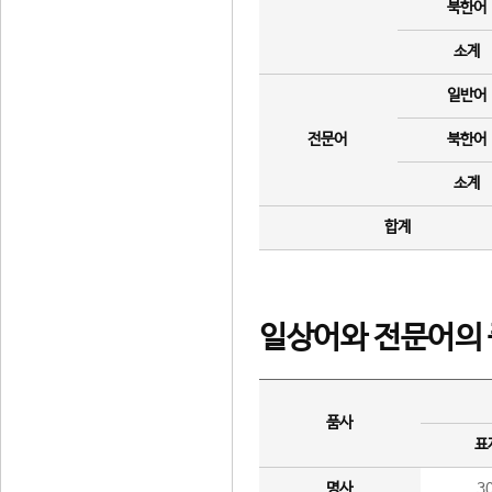
북한어
소계
일반어
전문어
북한어
소계
합계
일상어와 전문어의 
품사
표
명사
3