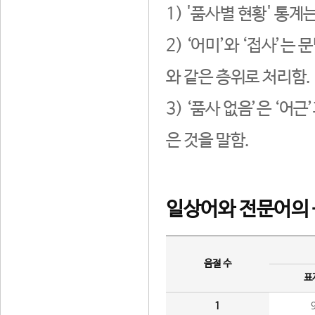
1) '품사별 현황' 통계
2) ‘어미’와 ‘접사’
와 같은 층위로 처리함.
3) ‘품사 없음’은 ‘어
은 것을 말함.
일상어와 전문어의 
음절 수
표
1