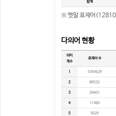
합계
※ 옛말 표제어(1281
다의어 현황
의미
표제어 수
개수
1
1054629
2
89532
3
26601
4
11460
5
5020