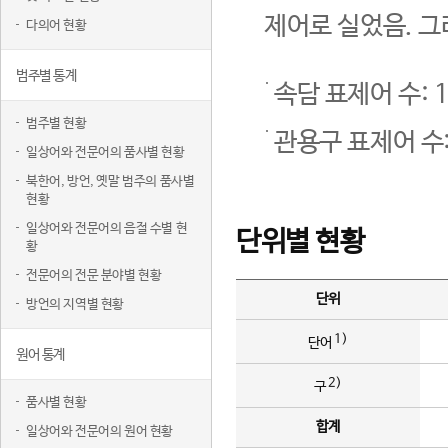
제어로 실었음. 그
다의어 현황
범주별 통계
속담 표제어 수: 1
범주별 현황
관용구 표제어 수:
일상어와 전문어의 품사별 현황
북한어, 방언, 옛말 범주의 품사별
현황
일상어와 전문어의 음절 수별 현
단위별 현황
황
전문어의 전문 분야별 현황
단위
방언의 지역별 현황
1)
단어
원어 통계
2)
구
품사별 현황
합계
일상어와 전문어의 원어 현황