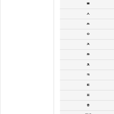
ㅃ
ㅅ
ㅆ
ㅇ
ㅈ
ㅉ
ㅊ
ㅋ
ㅌ
ㅍ
ㅎ