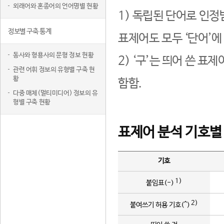
외래어와 혼종어의 언어명별 현황
1) 독립된 단어로 인정
정보별 구축 통계
표제어도 모두 ‘단어’에
동사와 형용사의 문형 정보 현황
2) ‘구’는 띄어 쓴 표
관련 어휘 정보의 유형별 구축 현
황
함함.
다중 매체(멀티미디어) 정보의 유
형별 구축 현황
표제어 분석 기호별
기호
1)
붙임표(-)
2)
붙여쓰기 허용 기호(^)