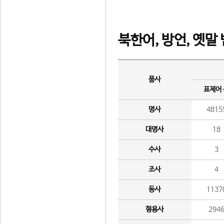
북한어, 방언, 옛말
품사
표제어
명사
4815
대명사
18
수사
3
조사
4
동사
1137
형용사
294