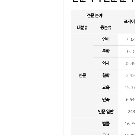
전문 분야
표제어
대분류
중분류
언어
7,32
문학
10,1
역사
35,4
인문
철학
3,43
교육
15,3
민속
6,64
인문 일반
24
법률
16,7