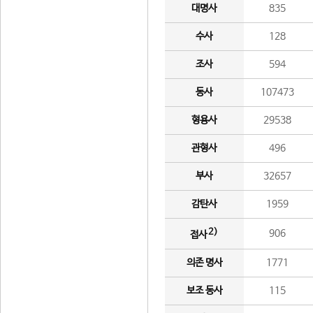
대명사
835
수사
128
조사
594
동사
107473
형용사
29538
관형사
496
부사
32657
감탄사
1959
2)
906
접사
의존 명사
1771
보조 동사
115