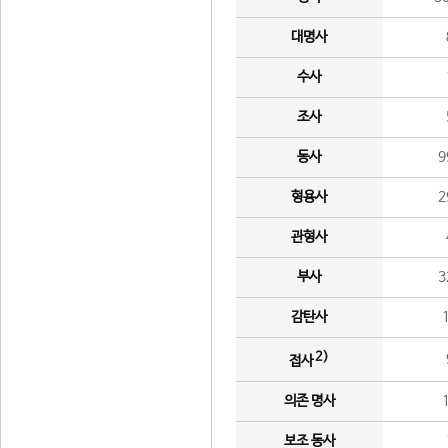
대명사
수사
조사
동사
9
형용사
2
관형사
부사
3
감탄사
2)
접사
의존 명사
보조 동사