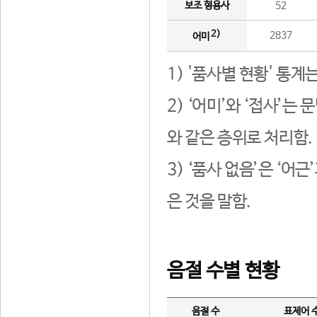
보조 형용사
52
2)
2837
어미
1) '품사별 현황' 통계
2) ‘어미’와 ‘접사’
와 같은 층위로 처리함.
3) ‘품사 없음’은 ‘어
은 것을 말함.
음절 수별 현황
음절 수
표제어 