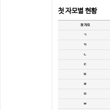
첫 자모별 현황
첫 자모
ㄱ
ㄲ
ㄴ
ㄷ
ㄸ
ㄹ
ㅁ
ㅂ