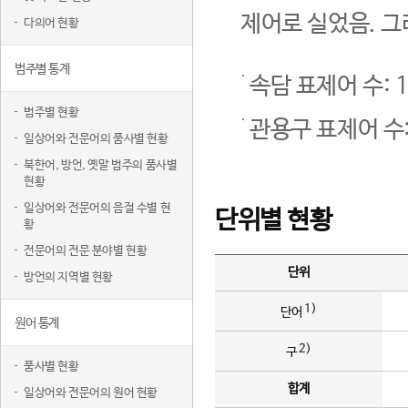
제어로 실었음. 그
다의어 현황
범주별 통계
속담 표제어 수: 1
범주별 현황
관용구 표제어 수:
일상어와 전문어의 품사별 현황
북한어, 방언, 옛말 범주의 품사별
현황
일상어와 전문어의 음절 수별 현
단위별 현황
황
전문어의 전문 분야별 현황
단위
방언의 지역별 현황
1)
단어
원어 통계
2)
구
품사별 현황
합계
일상어와 전문어의 원어 현황