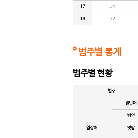
17
34
18
72
범주별 통계
범주별 현황
범주
일반어
방언
일상어
옛말