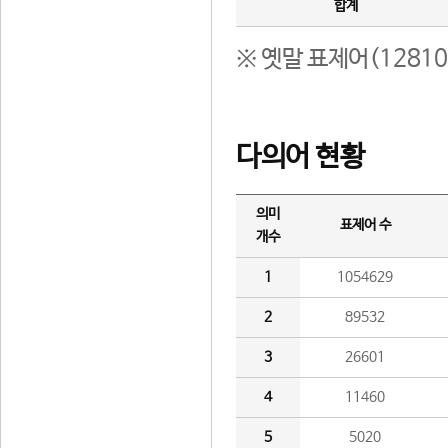
합계
※ 옛말 표제어(1281
다의어 현황
의미
표제어 수
개수
1
1054629
2
89532
3
26601
4
11460
5
5020