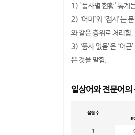
1) '품사별 현황' 통계
2) ‘어미’와 ‘접사’
와 같은 층위로 처리함.
3) ‘품사 없음’은 ‘어
은 것을 말함.
일상어와 전문어의 
음절 수
표
1