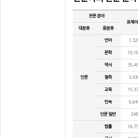
전문 분야
표제어
대분류
중분류
언어
7,32
문학
10,1
역사
35,4
인문
철학
3,43
교육
15,3
민속
6,64
인문 일반
24
법률
16,7