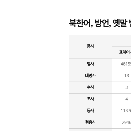
북한어, 방언, 옛말
품사
표제어
명사
4815
대명사
18
수사
3
조사
4
동사
1137
형용사
294