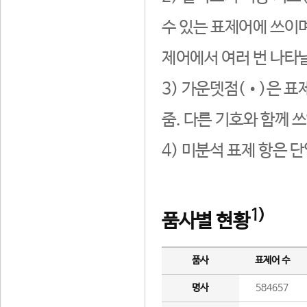
수 있는 표제어에 쓰이며
제어에서 여러 번 나타날
3) 가운뎃점(•)은 표
줌. 다른 기호와 함께 쓰
4) 미분석 표제 항은 
1)
품사별 현황
품사
표제어 수
명사
584657