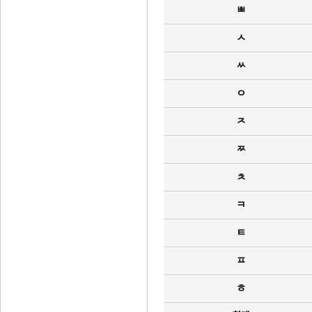
ㅃ
ㅅ
ㅆ
ㅇ
ㅈ
ㅉ
ㅊ
ㅋ
ㅌ
ㅍ
ㅎ