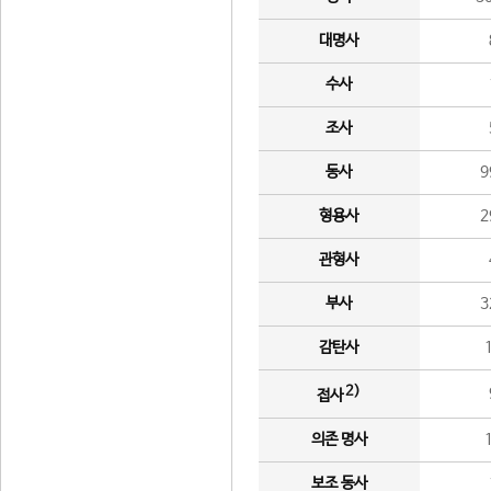
대명사
수사
조사
동사
9
형용사
2
관형사
부사
3
감탄사
2)
접사
의존 명사
보조 동사