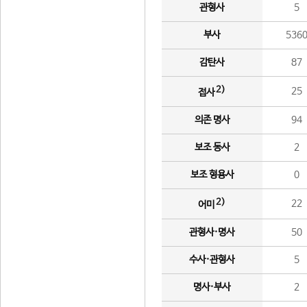
관형사
5
부사
536
감탄사
87
2)
25
접사
의존 명사
94
보조 동사
2
보조 형용사
0
2)
22
어미
관형사·명사
50
수사·관형사
5
명사·부사
2