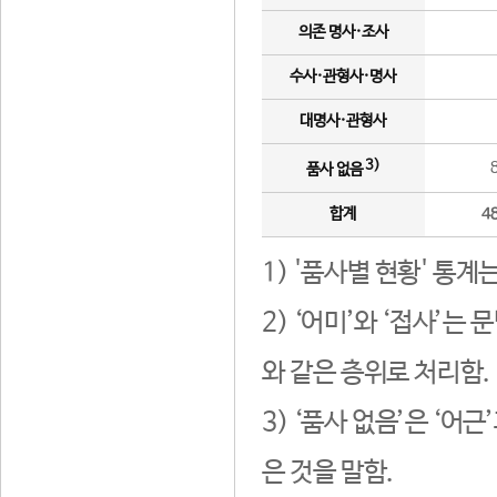
의존 명사·조사
수사·관형사·명사
대명사·관형사
3)
품사 없음
합계
4
1) '품사별 현황' 통계
2) ‘어미’와 ‘접사’
와 같은 층위로 처리함.
3) ‘품사 없음’은 ‘어
은 것을 말함.