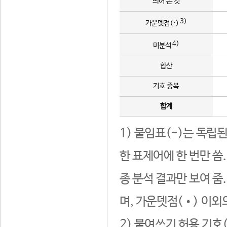
띄어 쓴 것
3)
가운뎃점(·)
4)
미분석
합산
기호 중복
합계
1) 붙임표(-)는 독립
한 표제어에 한 번만 씀
종 분석 결과만 보여 줌
며, 가운뎃점(•) 이외
2) 붙여쓰기 허용 기호