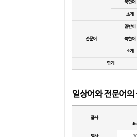
북한어
소계
일반어
전문어
북한어
소계
합계
일상어와 전문어의 
품사
표
명사
3