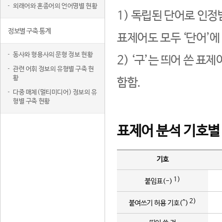
외래어와 혼종어의 언어명별 현황
1) 독립된 단어로 인정
정보별 구축 통계
표제어도 모두 ‘단어’에
동사와 형용사의 문형 정보 현황
2) ‘구’는 띄어 쓴 표
관련 어휘 정보의 유형별 구축 현
황
함함.
다중 매체(멀티미디어) 정보의 유
형별 구축 현황
표제어 분석 기호별
기호
1)
붙임표(-)
2)
붙여쓰기 허용 기호(^)