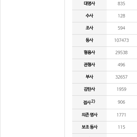
대명사
835
수사
128
조사
594
동사
107473
형용사
29538
관형사
496
부사
32657
감탄사
1959
2)
906
접사
의존 명사
1771
보조 동사
115