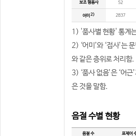
보조 형용사
52
2)
2837
어미
1) '품사별 현황' 통계
2) ‘어미’와 ‘접사’
와 같은 층위로 처리함.
3) ‘품사 없음’은 ‘어
은 것을 말함.
음절 수별 현황
음절 수
표제어 