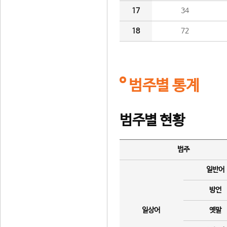
17
34
18
72
범주별 통계
범주별 현황
범주
일반어
방언
일상어
옛말