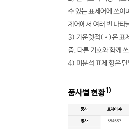
수 있는 표제어에 쓰이며
제어에서 여러 번 나타날
3) 가운뎃점(•)은 표
줌. 다른 기호와 함께 쓰
4) 미분석 표제 항은 
1)
품사별 현황
품사
표제어 수
명사
584657