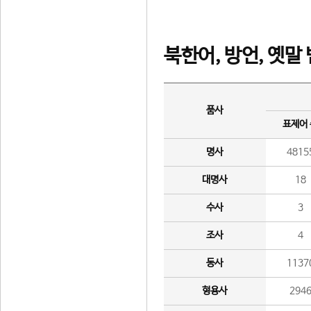
북한어, 방언, 옛말
품사
표제어
명사
4815
대명사
18
수사
3
조사
4
동사
1137
형용사
294