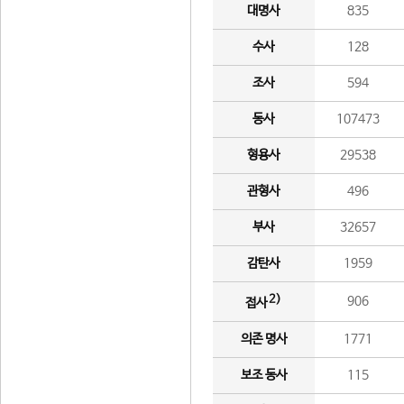
대명사
835
수사
128
조사
594
동사
107473
형용사
29538
관형사
496
부사
32657
감탄사
1959
2)
906
접사
의존 명사
1771
보조 동사
115