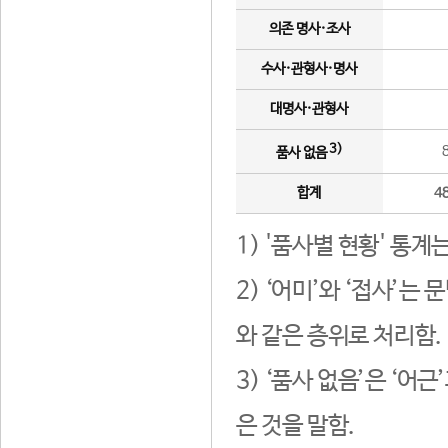
의존 명사·조사
수사·관형사·명사
대명사·관형사
3)
품사 없음
합계
4
1) '품사별 현황' 통계
2) ‘어미’와 ‘접사’
와 같은 층위로 처리함.
3) ‘품사 없음’은 ‘어
은 것을 말함.