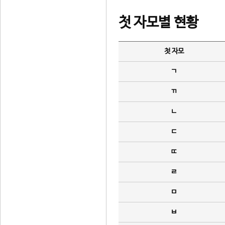
첫 자모별 현황
첫 자모
ㄱ
ㄲ
ㄴ
ㄷ
ㄸ
ㄹ
ㅁ
ㅂ