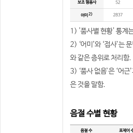
보조 형용사
52
2)
2837
어미
1) '품사별 현황' 통계
2) ‘어미’와 ‘접사’
와 같은 층위로 처리함.
3) ‘품사 없음’은 ‘어
은 것을 말함.
음절 수별 현황
음절 수
표제어 