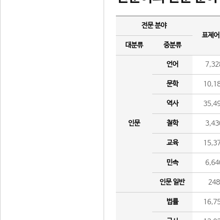
전문 분야
표제어
대분류
중분류
언어
7,32
문학
10,1
역사
35,4
인문
철학
3,43
교육
15,3
민속
6,64
인문 일반
24
법률
16,7