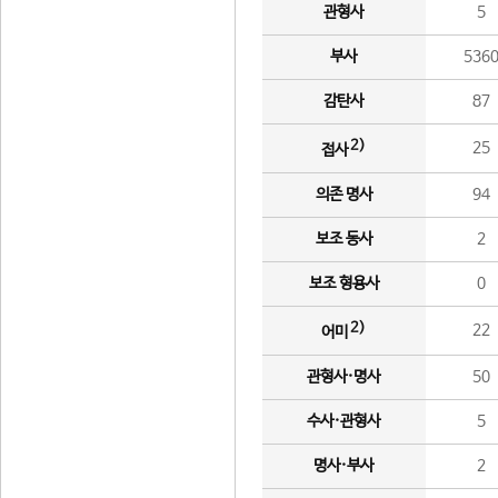
관형사
5
부사
536
감탄사
87
2)
25
접사
의존 명사
94
보조 동사
2
보조 형용사
0
2)
22
어미
관형사·명사
50
수사·관형사
5
명사·부사
2