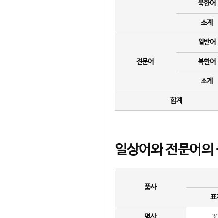
북한어
소계
일반어
전문어
북한어
소계
합계
일상어와 전문어의 
품사
표
명사
3