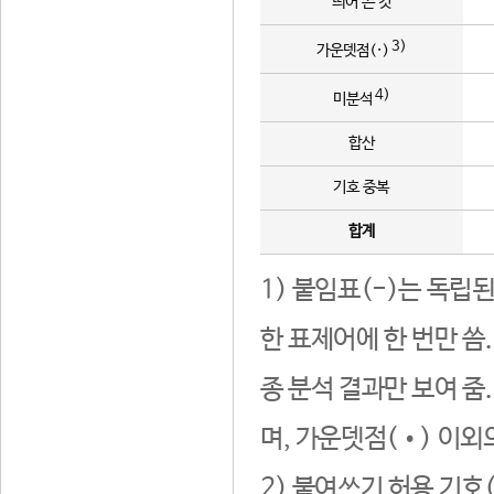
띄어 쓴 것
3)
가운뎃점(·)
4)
미분석
합산
기호 중복
합계
1) 붙임표(-)는 독립
한 표제어에 한 번만 씀
종 분석 결과만 보여 줌
며, 가운뎃점(•) 이외
2) 붙여쓰기 허용 기호