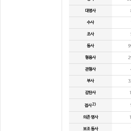
대명사
수사
조사
동사
9
형용사
2
관형사
부사
3
감탄사
2)
접사
의존 명사
보조 동사