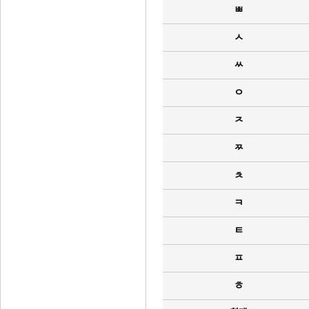
ㅃ
ㅅ
ㅆ
ㅇ
ㅈ
ㅉ
ㅊ
ㅋ
ㅌ
ㅍ
ㅎ