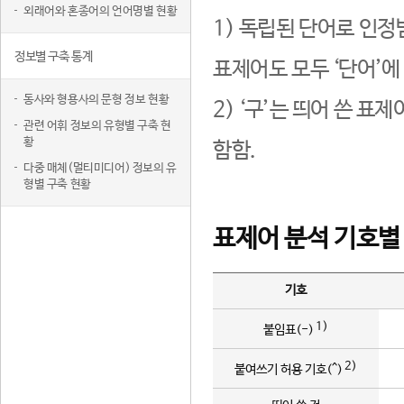
외래어와 혼종어의 언어명별 현황
1) 독립된 단어로 인정
정보별 구축 통계
표제어도 모두 ‘단어’에
동사와 형용사의 문형 정보 현황
2) ‘구’는 띄어 쓴 표
관련 어휘 정보의 유형별 구축 현
황
함함.
다중 매체(멀티미디어) 정보의 유
형별 구축 현황
표제어 분석 기호별
기호
1)
붙임표(-)
2)
붙여쓰기 허용 기호(^)