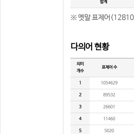
합계
※ 옛말 표제어(1281
다의어 현황
의미
표제어 수
개수
1
1054629
2
89532
3
26601
4
11460
5
5020