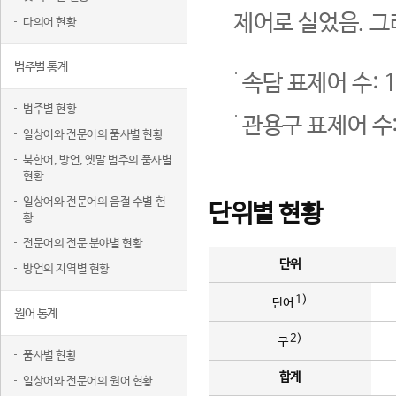
제어로 실었음. 그
다의어 현황
범주별 통계
속담 표제어 수: 1
범주별 현황
관용구 표제어 수:
일상어와 전문어의 품사별 현황
북한어, 방언, 옛말 범주의 품사별
현황
일상어와 전문어의 음절 수별 현
단위별 현황
황
전문어의 전문 분야별 현황
단위
방언의 지역별 현황
1)
단어
원어 통계
2)
구
품사별 현황
합계
일상어와 전문어의 원어 현황