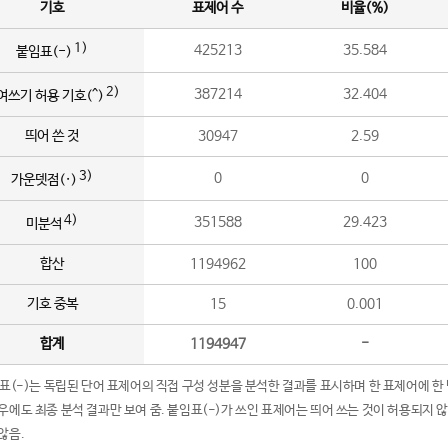
기호
표제어 수
비율(%)
1)
425213
35.584
붙임표(-)
2)
387214
32.404
여쓰기 허용 기호(^)
띄어 쓴 것
30947
2.59
3)
0
0
가운뎃점(·)
4)
351588
29.423
미분석
합산
1194962
100
기호 중복
15
0.001
합계
1194947
-
임표(-)는 독립된 단어 표제어의 직접 구성 성분을 분석한 결과를 표시하며 한 표제어에 한
우에도 최종 분석 결과만 보여 줌. 붙임표(-)가 쓰인 표제어는 띄어 쓰는 것이 허용되지 
않음.