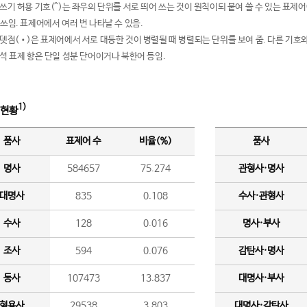
여쓰기 허용 기호(^)는 좌우의 단위를 서로 띄어 쓰는 것이 원칙이되 붙여 쓸 수 있는 표
 쓰임. 표제어에서 여러 번 나타날 수 있음.
운뎃점(•)은 표제어에서 서로 대등한 것이 병렬될 때 병렬되는 단위를 보여 줌. 다른 기호와
분석 표제 항은 단일 성분 단어이거나 북한어 등임.
1)
 현황
품사
표제어 수
비율(%)
품사
명사
584657
75.274
관형사·명사
대명사
835
0.108
수사·관형사
수사
128
0.016
명사·부사
조사
594
0.076
감탄사·명사
동사
107473
13.837
대명사·부사
형용사
29538
3.803
대명사·감탄사