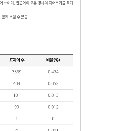
제어에 쓰이며, 전문어와 고유 명사의 띄어쓰기를 표기
 함께 쓰일 수 있음.
표제어 수
비율(%)
3369
0.434
404
0.052
101
0.013
90
0.012
1
0
4
0.001