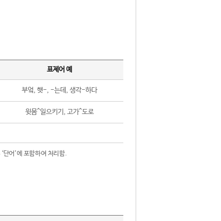
표제어 예
부엌, 햇-, -는데, 생각-하다
윗몸^일으키기, 고가^도로
 ‘단어’에 포함하여 처리함.