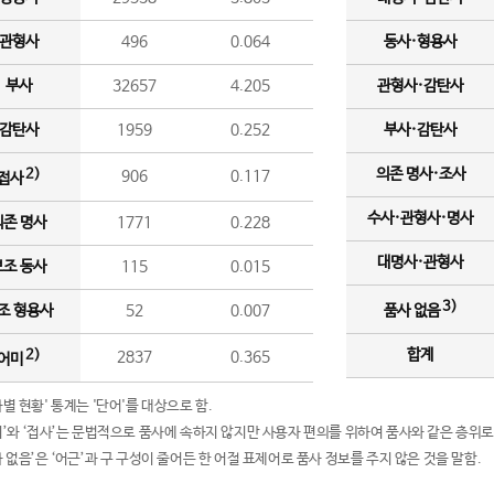
관형사
496
0.064
동사·형용사
부사
32657
4.205
관형사·감탄사
감탄사
1959
0.252
부사·감탄사
의존 명사·조사
2)
906
0.117
접사
수사·관형사·명사
의존 명사
1771
0.228
대명사·관형사
보조 동사
115
0.015
3)
조 형용사
52
0.007
품사 없음
합계
2)
2837
0.365
어미
품사별 현황' 통계는 '단어'를 대상으로 함.
어미’와 ‘접사’는 문법적으로 품사에 속하지 않지만 사용자 편의를 위하여 품사와 같은 층위로
품사 없음’은 ‘어근’과 구 구성이 줄어든 한 어절 표제어로 품사 정보를 주지 않은 것을 말함.