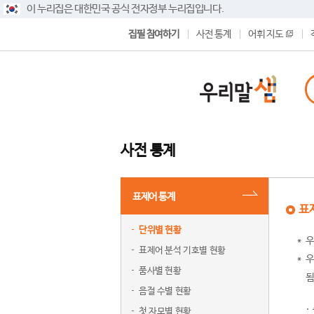
이 누리집은 대한민국 공식 전자정부 누리집입니다.
집필 참여하기
사전 통계
어휘 지도
사전 통계
표제어 통계
표
단위별 현황
우
표제어 분석 기호별 현황
우
품사별 현황
됨
음절 수별 현황
첫 자모별 현황