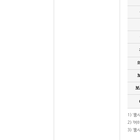
보
1) '
2) ‘
3) ‘