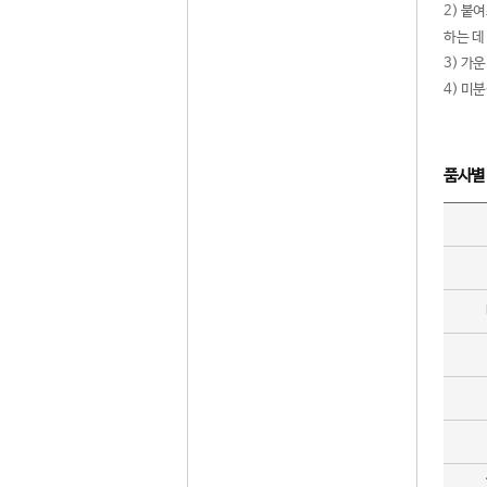
2) 붙
하는 데
3) 가
4) 미
품사별