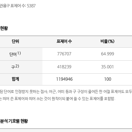
관용구 표제어 수: 5387
 현황
단위
표제어 수
비율(%)
1)
776707
64.999
단어
2)
418239
35.001
구
합계
1194946
100
립된 단어로 인정받지 못하는 접사, 어근, 어미 등과 구 구성이 줄어든 한 어절 표제어도 모두
구’는 띄어 쓴 표제어와 띄어 쓰는 것이 원칙이되 붙여 쓸 수 있는 표제어를 포함함.
 분석 기호별 현황