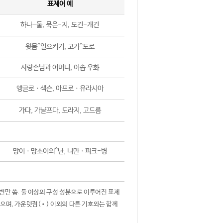
표제어 예
하나-둘, 묵은-지, 도긴-개긴
윗몸^일으키기, 고가^도로
사랑손님과 어머니, 이솝 우화
앵글로ㆍ색슨, 아프로ㆍ유라시아
가다, 가냘프다, 도라지, 고드름
망이ㆍ망소이의^난, 니만ㆍ피크-병
 번만 씀. 둘 이상의 구성 성분으로 이루어진 표제
않으며, 가운뎃점(•) 이외의 다른 기호와는 함께