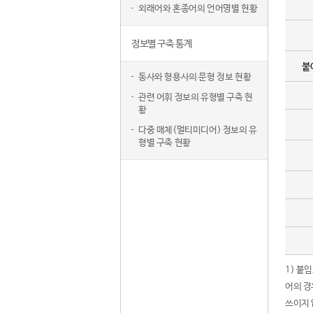
외래어와 혼종어의 언어명별 현황
정보별 구축 통계
붙
동사와 형용사의 문형 정보 현황
관련 어휘 정보의 유형별 구축 현
황
다중 매체(멀티미디어) 정보의 유
형별 구축 현황
1) 붙
어의 경
쓰이지 