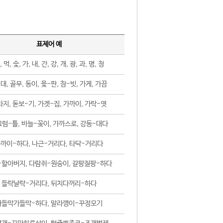
표제어 예
, 먹, 숯, 가, 내, 간, 강, 개, 광, 과, 명, 청
대, 골무, 동이, 윷-판, 참-빗, 가게, 가끔
지, 돋보-기, 가겟-집, 가까이, 가락-엿
럼-틀, 바늘-꽂이, 가까스로, 강동-대다
까이-하다, 나근-거리다, 타닥-거리다
-할아버지, 다람쥐-원숭이, 갈팡질팡-하다
들락날락-거리다, 뒤치다꺼리-하다
가들막가들막-하다, 말라깽이-꾸정모기