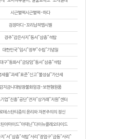
날개-꼬마하루살이, 털줄뾰족코-조개벌레
시근벌떡시근벌떡-하다
검정마디-꼬리납작맵시벌
경주^감은사지^동서^삼층^석탑
대한민국^임시^정부^수립^기념일
대구^동화사^금당암^동서^삼층^석탑
영세율^과세^표준^신고^불성실^가산세
감지금니대방광불화엄경-보현행원품
기업^진흥^공단^전자^상거래^지원^센터
로테스탄티즘의 윤리와 자본주의의 정신
코틴아마이드^아데닌^다이뉴클레오타이드
지^서^삼층^석탑^사리^장엄구^금동^사리^