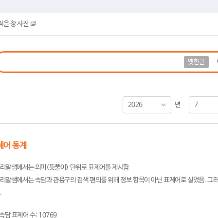
작은 창 사전
옛한글
2026
7
년
제어 통계
리말샘에서는 의미(뜻풀이) 단위로 표제어를 제시함.
리말샘에서는 속담과 관용구의 검색 편의를 위해 정보 항목이 아닌 표제어로 실었음. 그러
.
속담 표제어 수: 10769