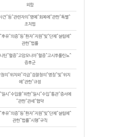
외함
사건^등^관련자의^명예^회복에^관한^특별^
조치법
^후유^의증^등^환자^지원^및^단체^설립에^
관한^법률
니틴^혈증^고암모니아^혈증^고시투룰린뇨^
증후군
청의^위치와^각급^검찰청의^명칭^및^위치
에^관한^규정
^일시^수입을^위한^일시^수입^통관^증서에
^관한^관세^협약
^후유^의증^등^환자^지원^및^단체^설립에^
관한^법률^시행^규칙