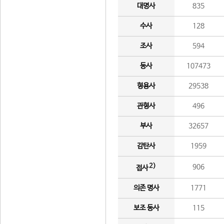
대명사
835
수사
128
조사
594
동사
107473
형용사
29538
관형사
496
부사
32657
감탄사
1959
2)
906
접사
의존 명사
1771
보조 동사
115