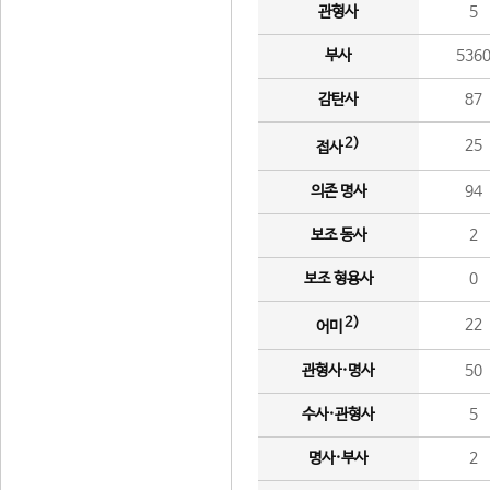
관형사
5
부사
536
감탄사
87
2)
25
접사
의존 명사
94
보조 동사
2
보조 형용사
0
2)
22
어미
관형사·명사
50
수사·관형사
5
명사·부사
2