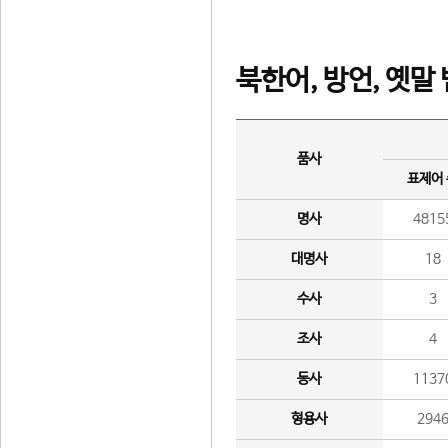
북한어, 방언, 옛말
품사
표제어
명사
4815
대명사
18
수사
3
조사
4
동사
1137
형용사
294