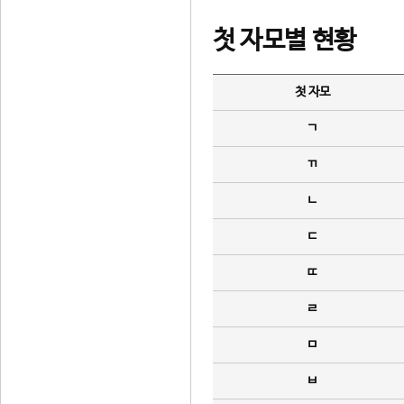
첫 자모별 현황
첫 자모
ㄱ
ㄲ
ㄴ
ㄷ
ㄸ
ㄹ
ㅁ
ㅂ