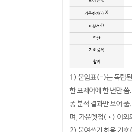
띄어 쓴 것
3)
가운뎃점(·)
4)
미분석
합산
기호 중복
합계
1) 붙임표(-)는 독립
한 표제어에 한 번만 씀
종 분석 결과만 보여 줌
며, 가운뎃점(•) 이외
2) 붙여쓰기 허용 기호