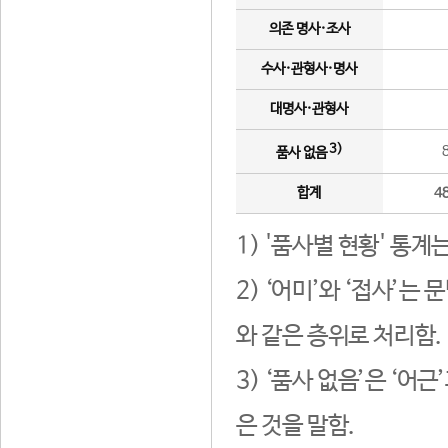
의존 명사·조사
수사·관형사·명사
대명사·관형사
3)
품사 없음
합계
4
1) '품사별 현황' 통계
2) ‘어미’와 ‘접사’
와 같은 층위로 처리함.
3) ‘품사 없음’은 ‘어
은 것을 말함.