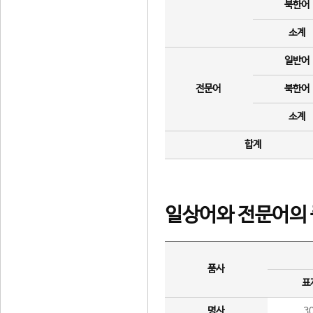
북한어
소계
일반어
전문어
북한어
소계
합계
일상어와 전문어의 
품사
표
명사
3