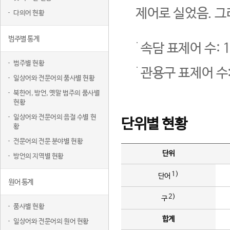
제어로 실었음. 그
다의어 현황
범주별 통계
속담 표제어 수: 1
범주별 현황
관용구 표제어 수:
일상어와 전문어의 품사별 현황
북한어, 방언, 옛말 범주의 품사별
현황
일상어와 전문어의 음절 수별 현
단위별 현황
황
전문어의 전문 분야별 현황
단위
방언의 지역별 현황
1)
단어
원어 통계
2)
구
품사별 현황
합계
일상어와 전문어의 원어 현황