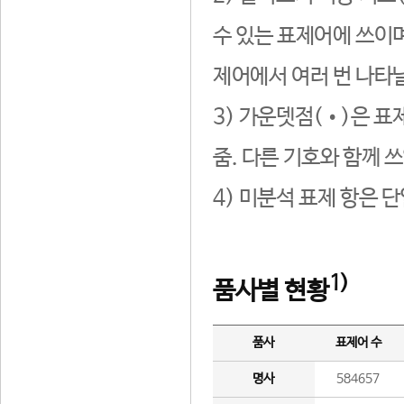
수 있는 표제어에 쓰이며
제어에서 여러 번 나타날
3) 가운뎃점(•)은 표
줌. 다른 기호와 함께 쓰
4) 미분석 표제 항은 
1)
품사별 현황
품사
표제어 수
명사
584657