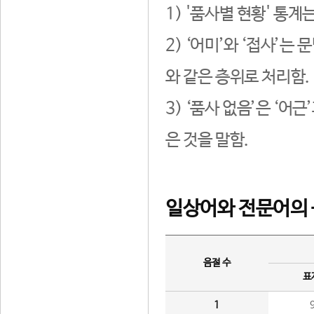
1) '품사별 현황' 통계
2) ‘어미’와 ‘접사’
와 같은 층위로 처리함.
3) ‘품사 없음’은 ‘어
은 것을 말함.
일상어와 전문어의 
음절 수
표
1