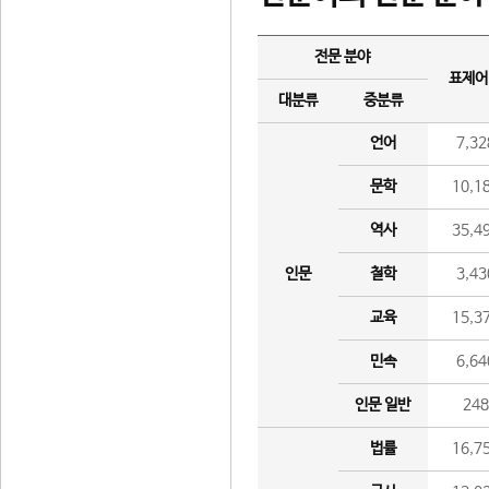
전문 분야
표제어
대분류
중분류
언어
7,32
문학
10,1
역사
35,4
인문
철학
3,43
교육
15,3
민속
6,64
인문 일반
24
법률
16,7