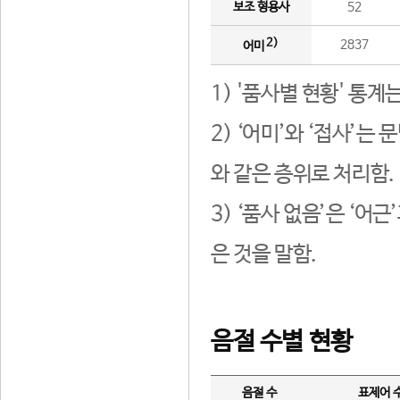
보조 형용사
52
2)
2837
어미
1) '품사별 현황' 통계
2) ‘어미’와 ‘접사’
와 같은 층위로 처리함.
3) ‘품사 없음’은 ‘어
은 것을 말함.
음절 수별 현황
음절 수
표제어 