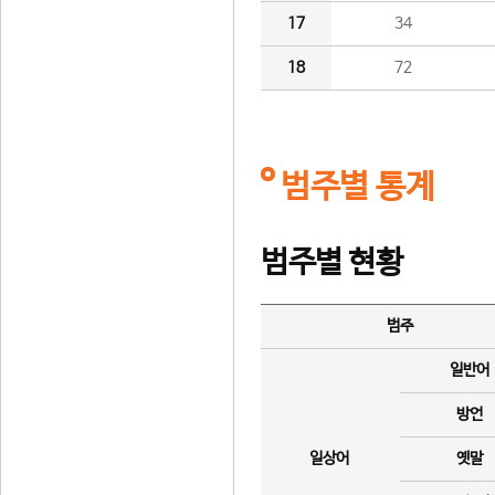
17
34
18
72
범주별 통계
범주별 현황
범주
일반어
방언
일상어
옛말