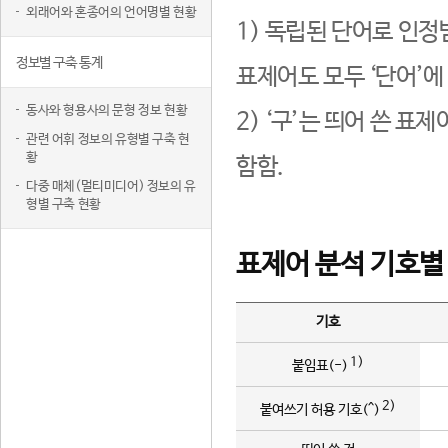
외래어와 혼종어의 언어명별 현황
1) 독립된 단어로 인정
정보별 구축 통계
표제어도 모두 ‘단어’에
동사와 형용사의 문형 정보 현황
2) ‘구’는 띄어 쓴 표
관련 어휘 정보의 유형별 구축 현
황
함함.
다중 매체(멀티미디어) 정보의 유
형별 구축 현황
표제어 분석 기호별
기호
1)
붙임표(-)
2)
붙여쓰기 허용 기호(^)