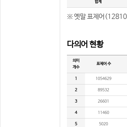
합계
※ 옛말 표제어(1281
다의어 현황
의미
표제어 수
개수
1
1054629
2
89532
3
26601
4
11460
5
5020