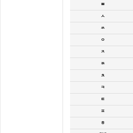
ㅃ
ㅅ
ㅆ
ㅇ
ㅈ
ㅉ
ㅊ
ㅋ
ㅌ
ㅍ
ㅎ