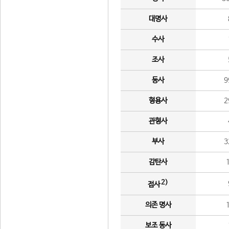
대명사
수사
조사
동사
9
형용사
2
관형사
부사
3
감탄사
2)
접사
의존 명사
보조 동사