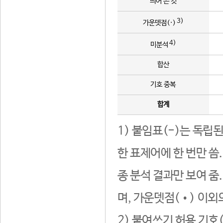
띄어 쓴 것
3)
가운뎃점(·)
4)
미분석
합산
기호 중복
합계
1) 붙임표(-)는 독립
한 표제어에 한 번만 씀
종 분석 결과만 보여 줌
며, 가운뎃점(•) 이외
2) 붙여쓰기 허용 기호