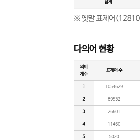
합계
※ 옛말 표제어(1281
다의어 현황
의미
표제어 수
개수
1
1054629
2
89532
3
26601
4
11460
5
5020