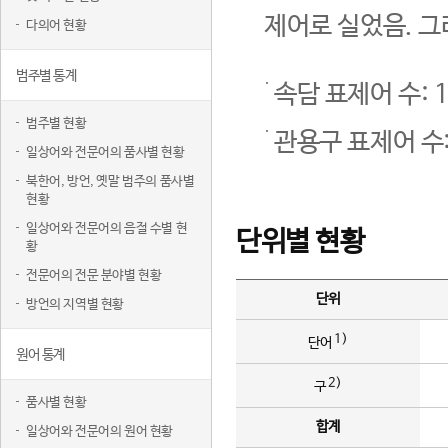
제어로 실었음. 그
다의어 현황
범주별 통계
속담 표제어 수: 1
범주별 현황
관용구 표제어 수:
일상어와 전문어의 품사별 현황
북한어, 방언, 옛말 범주의 품사별
현황
일상어와 전문어의 음절 수별 현
단위별 현황
황
전문어의 전문 분야별 현황
단위
방언의 지역별 현황
1)
단어
원어 통계
2)
구
품사별 현황
합계
일상어와 전문어의 원어 현황