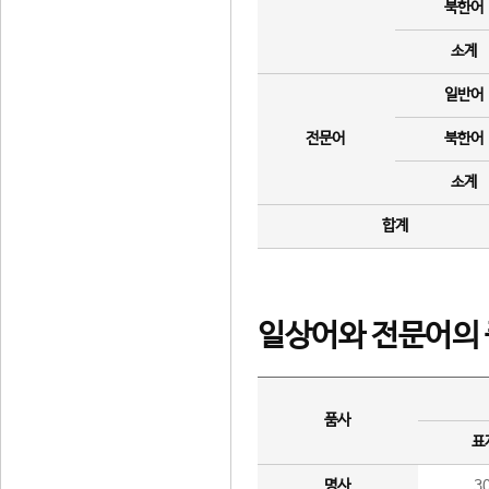
북한어
소계
일반어
전문어
북한어
소계
합계
일상어와 전문어의 
품사
표
명사
3