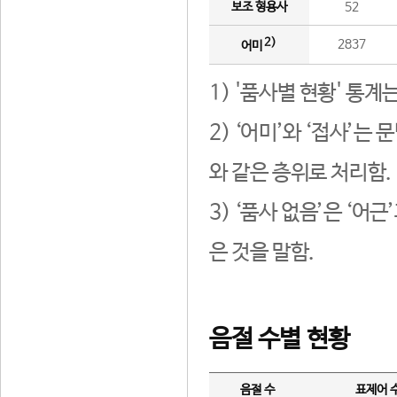
보조 형용사
52
2)
2837
어미
1) '품사별 현황' 통계
2) ‘어미’와 ‘접사’
와 같은 층위로 처리함.
3) ‘품사 없음’은 ‘어
은 것을 말함.
음절 수별 현황
음절 수
표제어 