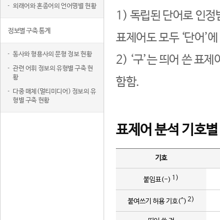
외래어와 혼종어의 언어명별 현황
1) 독립된 단어로 인정
정보별 구축 통계
표제어도 모두 ‘단어’에
동사와 형용사의 문형 정보 현황
2) ‘구’는 띄어 쓴 표
관련 어휘 정보의 유형별 구축 현
황
함함.
다중 매체(멀티미디어) 정보의 유
형별 구축 현황
표제어 분석 기호별
기호
1)
붙임표(-)
2)
붙여쓰기 허용 기호(^)