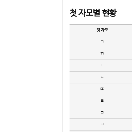
첫 자모별 현황
첫 자모
ㄱ
ㄲ
ㄴ
ㄷ
ㄸ
ㄹ
ㅁ
ㅂ