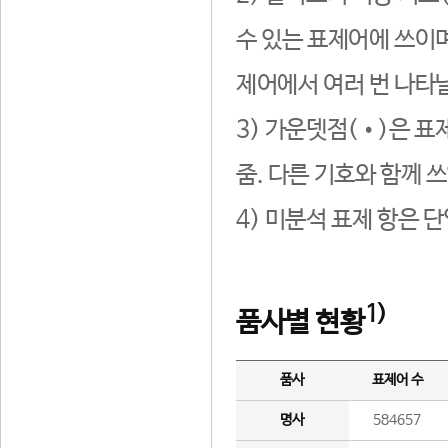
수 있는 표제어에 쓰이며
제어에서 여러 번 나타날
3) 가운뎃점(•)은 표
줌. 다른 기호와 함께 쓰
4) 미분석 표제 항은 
1)
품사별 현황
품사
표제어 수
명사
584657