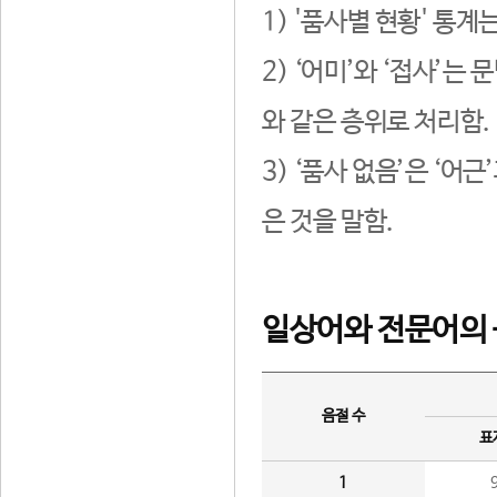
1) '품사별 현황' 통계
2) ‘어미’와 ‘접사’
와 같은 층위로 처리함.
3) ‘품사 없음’은 ‘어
은 것을 말함.
일상어와 전문어의 
음절 수
표
1