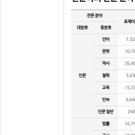
전문 분야
표제어
대분류
중분류
언어
7,32
문학
10,1
역사
35,4
인문
철학
3,43
교육
15,3
민속
6,64
인문 일반
24
법률
16,7