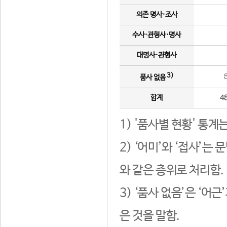
의존 명사·조사
수사·관형사·명사
대명사·관형사
3)
품사 없음
합계
4
1) '품사별 현황' 통계
2) ‘어미’와 ‘접사’
와 같은 층위로 처리함.
3) ‘품사 없음’은 ‘어
은 것을 말함.