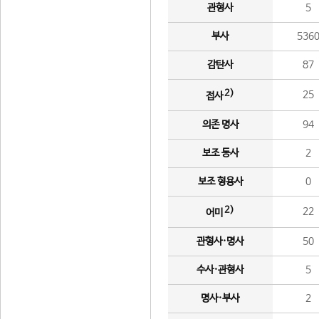
관형사
5
부사
536
감탄사
87
2)
25
접사
의존 명사
94
보조 동사
2
보조 형용사
0
2)
22
어미
관형사·명사
50
수사·관형사
5
명사·부사
2