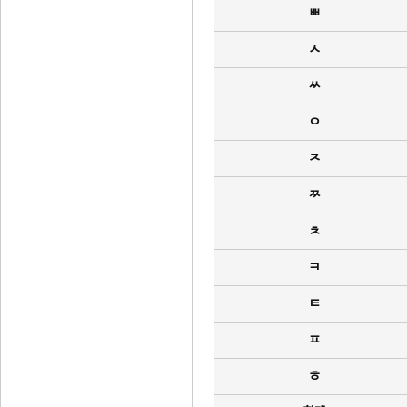
ㅃ
ㅅ
ㅆ
ㅇ
ㅈ
ㅉ
ㅊ
ㅋ
ㅌ
ㅍ
ㅎ