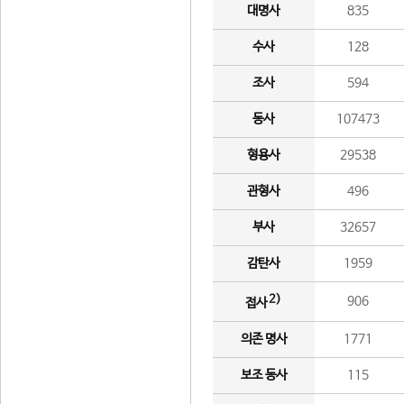
대명사
835
수사
128
조사
594
동사
107473
형용사
29538
관형사
496
부사
32657
감탄사
1959
2)
906
접사
의존 명사
1771
보조 동사
115