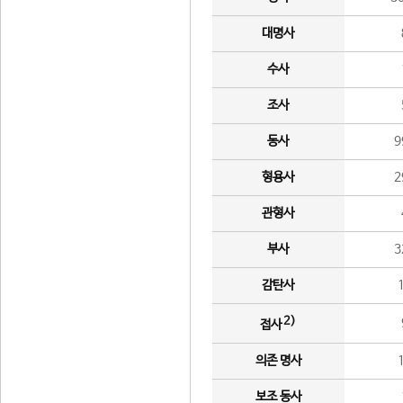
대명사
수사
조사
동사
9
형용사
2
관형사
부사
3
감탄사
2)
접사
의존 명사
보조 동사