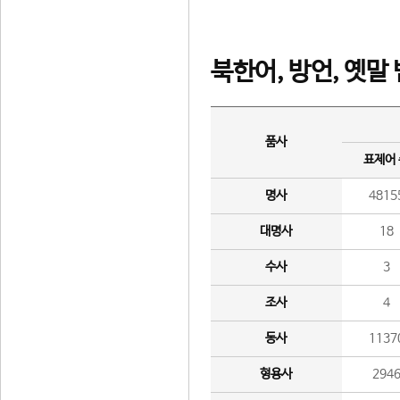
북한어, 방언, 옛말
품사
표제어
명사
4815
대명사
18
수사
3
조사
4
동사
1137
형용사
294