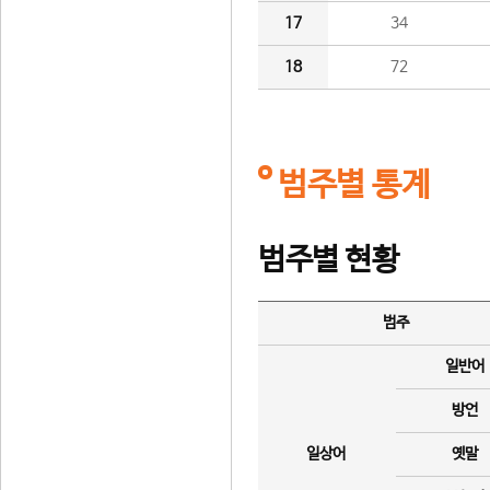
17
34
18
72
범주별 통계
범주별 현황
범주
일반어
방언
일상어
옛말