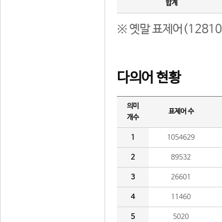
합계
※ 옛말 표제어(1281
다의어 현황
의미
표제어 수
개수
1
1054629
2
89532
3
26601
4
11460
5
5020