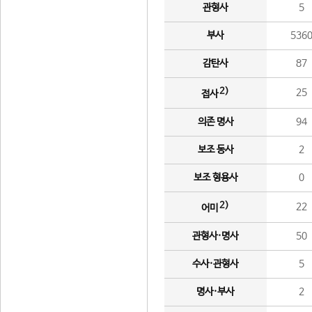
관형사
5
부사
536
감탄사
87
2)
25
접사
의존 명사
94
보조 동사
2
보조 형용사
0
2)
22
어미
관형사·명사
50
수사·관형사
5
명사·부사
2