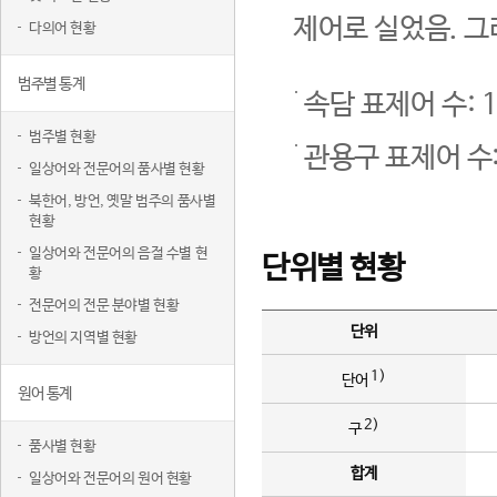
제어로 실었음. 그
다의어 현황
범주별 통계
속담 표제어 수: 1
범주별 현황
관용구 표제어 수:
일상어와 전문어의 품사별 현황
북한어, 방언, 옛말 범주의 품사별
현황
일상어와 전문어의 음절 수별 현
단위별 현황
황
전문어의 전문 분야별 현황
단위
방언의 지역별 현황
1)
단어
원어 통계
2)
구
품사별 현황
합계
일상어와 전문어의 원어 현황