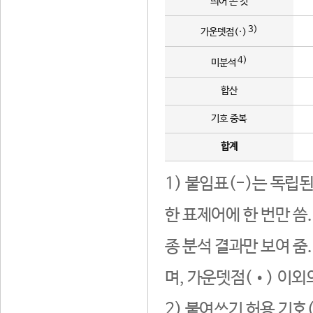
띄어 쓴 것
3)
가운뎃점(·)
4)
미분석
합산
기호 중복
합계
1) 붙임표(-)는 독립
한 표제어에 한 번만 씀
종 분석 결과만 보여 줌
며, 가운뎃점(•) 이외
2) 붙여쓰기 허용 기호