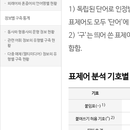
외래어와 혼종어의 언어명별 현황
1) 독립된 단어로 인정
정보별 구축 통계
표제어도 모두 ‘단어’에
동사와 형용사의 문형 정보 현황
2) ‘구’는 띄어 쓴 표
관련 어휘 정보의 유형별 구축 현
황
함함.
다중 매체(멀티미디어) 정보의 유
형별 구축 현황
표제어 분석 기호별
기호
1)
붙임표(-)
2)
붙여쓰기 허용 기호(^)