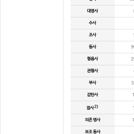
대명사
수사
조사
동사
9
형용사
2
관형사
부사
3
감탄사
2)
접사
의존 명사
보조 동사