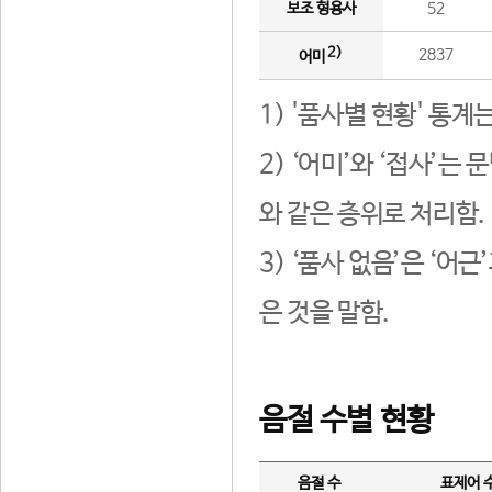
보조 형용사
52
2)
2837
어미
1) '품사별 현황' 통계
2) ‘어미’와 ‘접사’
와 같은 층위로 처리함.
3) ‘품사 없음’은 ‘어
은 것을 말함.
음절 수별 현황
음절 수
표제어 