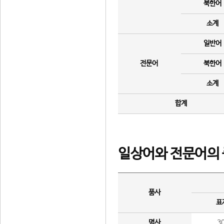
북한어
소계
일반어
전문어
북한어
소계
합계
일상어와 전문어의 
품사
표
명사
3