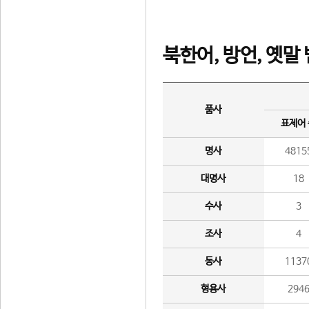
북한어, 방언, 옛말
품사
표제어
명사
4815
대명사
18
수사
3
조사
4
동사
1137
형용사
294