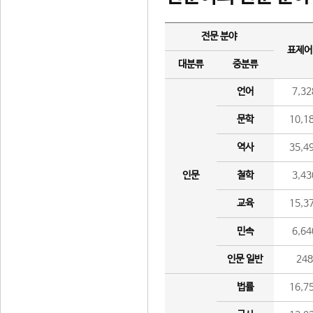
전문 분야
표제어
대분류
중분류
언어
7,32
문학
10,1
역사
35,4
인문
철학
3,43
교육
15,3
민속
6,64
인문 일반
24
법률
16,7