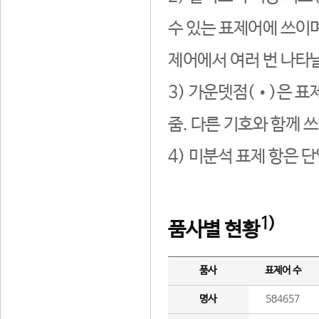
수 있는 표제어에 쓰이며
제어에서 여러 번 나타날
3) 가운뎃점(•)은 표
줌. 다른 기호와 함께 쓰
4) 미분석 표제 항은 
1)
품사별 현황
품사
표제어 수
명사
584657