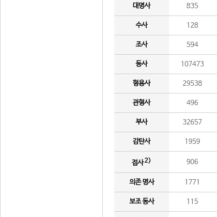
대명사
835
수사
128
조사
594
동사
107473
형용사
29538
관형사
496
부사
32657
감탄사
1959
2)
906
접사
의존 명사
1771
보조 동사
115