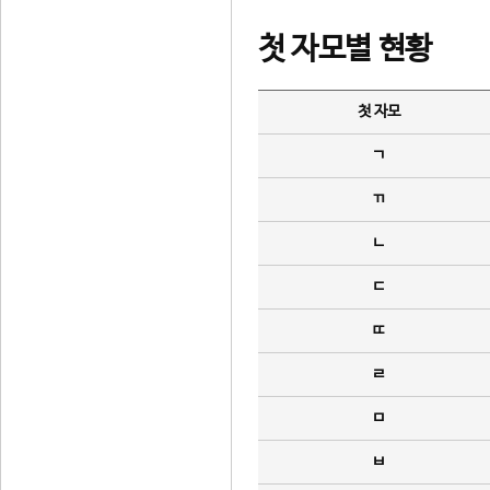
첫 자모별 현황
첫 자모
ㄱ
ㄲ
ㄴ
ㄷ
ㄸ
ㄹ
ㅁ
ㅂ