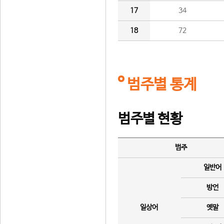
17
34
18
72
범주별 통계
범주별 현황
범주
일반어
방언
일상어
옛말