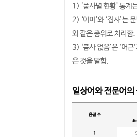
1) '품사별 현황' 통계
2) ‘어미’와 ‘접사’
와 같은 층위로 처리함.
3) ‘품사 없음’은 ‘어
은 것을 말함.
일상어와 전문어의 
음절 수
표
1