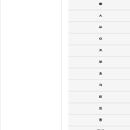
ㅃ
ㅅ
ㅆ
ㅇ
ㅈ
ㅉ
ㅊ
ㅋ
ㅌ
ㅍ
ㅎ