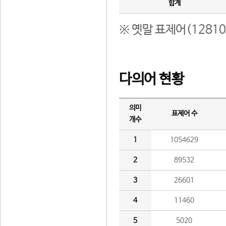
합계
※ 옛말 표제어(1281
다의어 현황
의미
표제어 수
개수
1
1054629
2
89532
3
26601
4
11460
5
5020