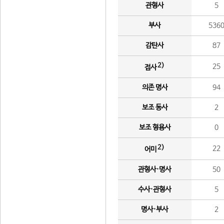
관형사
5
부사
536
감탄사
87
2)
25
접사
의존 명사
94
보조 동사
2
보조 형용사
0
2)
22
어미
관형사·명사
50
수사·관형사
5
명사·부사
2