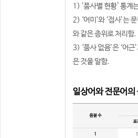
1) '품사별 현황' 통계
2) ‘어미’와 ‘접사’
와 같은 층위로 처리함.
3) ‘품사 없음’은 ‘어
은 것을 말함.
일상어와 전문어의 
음절 수
표
1