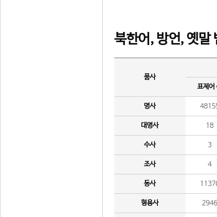
북한어, 방언, 옛말
품사
표제어
명사
4815
대명사
18
수사
3
조사
4
동사
1137
형용사
294