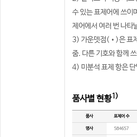
수 있는 표제어에 쓰이며
제어에서 여러 번 나타날
3) 가운뎃점(•)은 표
줌. 다른 기호와 함께 쓰
4) 미분석 표제 항은 
1)
품사별 현황
품사
표제어 수
명사
584657