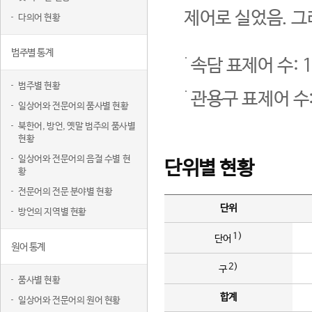
제어로 실었음. 그
다의어 현황
범주별 통계
속담 표제어 수: 1
범주별 현황
관용구 표제어 수:
일상어와 전문어의 품사별 현황
북한어, 방언, 옛말 범주의 품사별
현황
일상어와 전문어의 음절 수별 현
단위별 현황
황
전문어의 전문 분야별 현황
단위
방언의 지역별 현황
1)
단어
원어 통계
2)
구
품사별 현황
합계
일상어와 전문어의 원어 현황