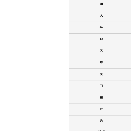
ㅃ
ㅅ
ㅆ
ㅇ
ㅈ
ㅉ
ㅊ
ㅋ
ㅌ
ㅍ
ㅎ