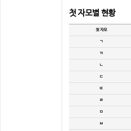
첫 자모별 현황
첫 자모
ㄱ
ㄲ
ㄴ
ㄷ
ㄸ
ㄹ
ㅁ
ㅂ