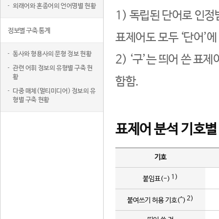
외래어와 혼종어의 언어명별 현황
1) 독립된 단어로 인정
정보별 구축 통계
표제어도 모두 ‘단어’에
동사와 형용사의 문형 정보 현황
2) ‘구’는 띄어 쓴 표
관련 어휘 정보의 유형별 구축 현
황
함함.
다중 매체(멀티미디어) 정보의 유
형별 구축 현황
표제어 분석 기호별
기호
1)
붙임표(-)
2)
붙여쓰기 허용 기호(^)