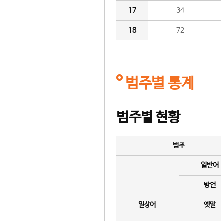
17
34
18
72
범주별 통계
범주별 현황
범주
일반어
방언
일상어
옛말