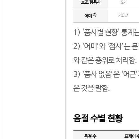
보조 형용사
52
2)
2837
어미
1) '품사별 현황' 통계
2) ‘어미’와 ‘접사’
와 같은 층위로 처리함.
3) ‘품사 없음’은 ‘어
은 것을 말함.
음절 수별 현황
음절 수
표제어 