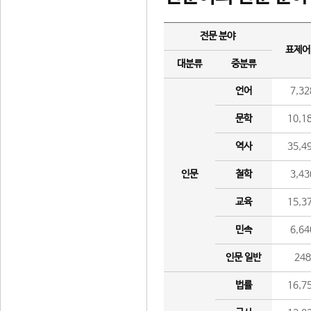
전문 분야
표제어
대분류
중분류
언어
7,32
문학
10,1
역사
35,4
인문
철학
3,43
교육
15,3
민속
6,64
인문 일반
24
법률
16,7