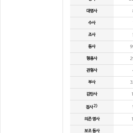
대명사
수사
조사
동사
9
형용사
2
관형사
부사
3
감탄사
2)
접사
의존 명사
보조 동사