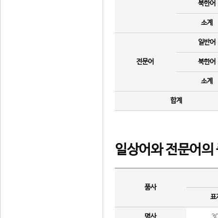
북한어
소계
일반어
전문어
북한어
소계
합계
일상어와 전문어의 
품사
표
명사
3