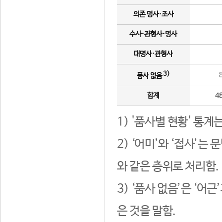
의존 명사·조사
수사·관형사·명사
대명사·관형사
3)
품사 없음
합계
4
1) '품사별 현황' 통계
2) ‘어미’와 ‘접사’
와 같은 층위로 처리함.
3) ‘품사 없음’은 ‘어
은 것을 말함.