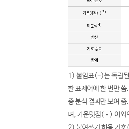
띄어 쓴 것
3)
가운뎃점(·)
4)
미분석
합산
기호 중복
합계
1) 붙임표(-)는 독립
한 표제어에 한 번만 씀
종 분석 결과만 보여 줌
며, 가운뎃점(•) 이외
2) 붙여쓰기 허용 기호