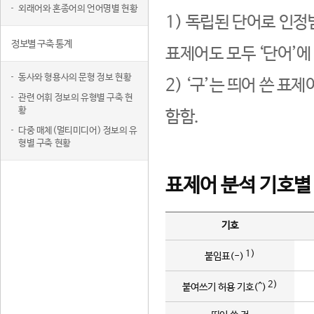
외래어와 혼종어의 언어명별 현황
1) 독립된 단어로 인정
정보별 구축 통계
표제어도 모두 ‘단어’에
동사와 형용사의 문형 정보 현황
2) ‘구’는 띄어 쓴 표
관련 어휘 정보의 유형별 구축 현
황
함함.
다중 매체(멀티미디어) 정보의 유
형별 구축 현황
표제어 분석 기호별
기호
1)
붙임표(-)
2)
붙여쓰기 허용 기호(^)