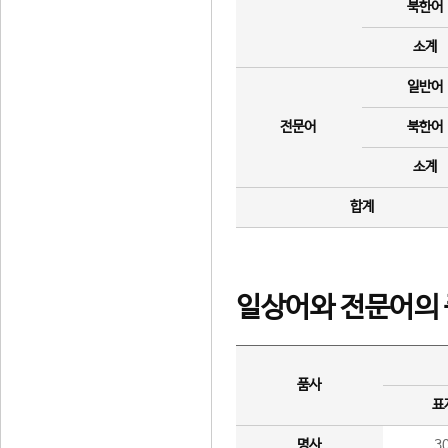
북한어
소계
일반어
전문어
북한어
소계
합계
일상어와 전문어의 
품사
표
명사
3