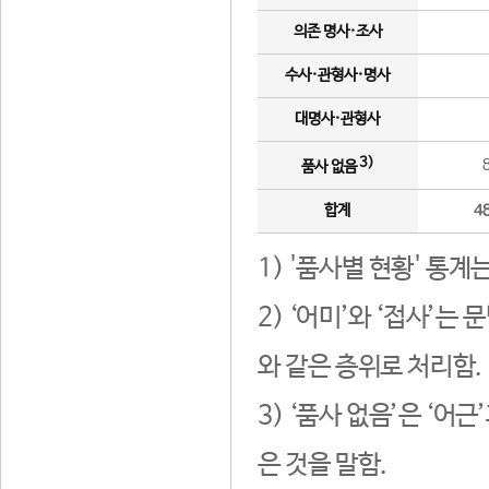
의존 명사·조사
수사·관형사·명사
대명사·관형사
3)
품사 없음
합계
4
1) '품사별 현황' 통계
2) ‘어미’와 ‘접사’
와 같은 층위로 처리함.
3) ‘품사 없음’은 ‘어
은 것을 말함.