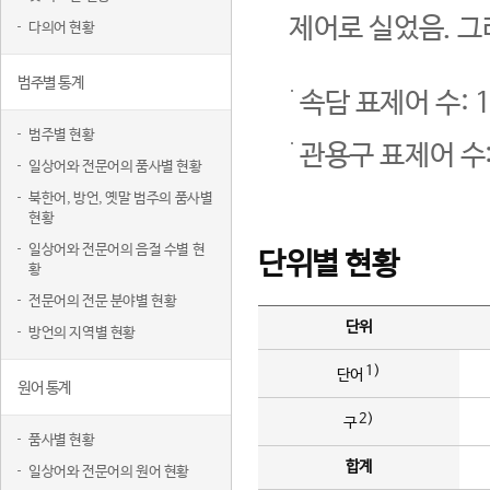
제어로 실었음. 그
다의어 현황
범주별 통계
속담 표제어 수: 1
범주별 현황
관용구 표제어 수:
일상어와 전문어의 품사별 현황
북한어, 방언, 옛말 범주의 품사별
현황
일상어와 전문어의 음절 수별 현
단위별 현황
황
전문어의 전문 분야별 현황
단위
방언의 지역별 현황
1)
단어
원어 통계
2)
구
품사별 현황
합계
일상어와 전문어의 원어 현황