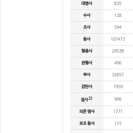
대명사
835
수사
128
조사
594
동사
107473
형용사
29538
관형사
496
부사
32657
감탄사
1959
2)
906
접사
의존 명사
1771
보조 동사
115