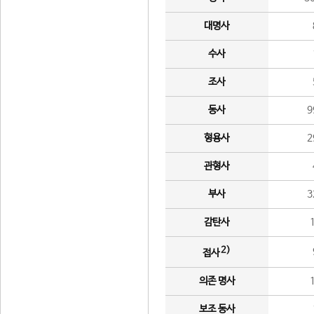
대명사
수사
조사
동사
9
형용사
2
관형사
부사
3
감탄사
2)
접사
의존 명사
보조 동사