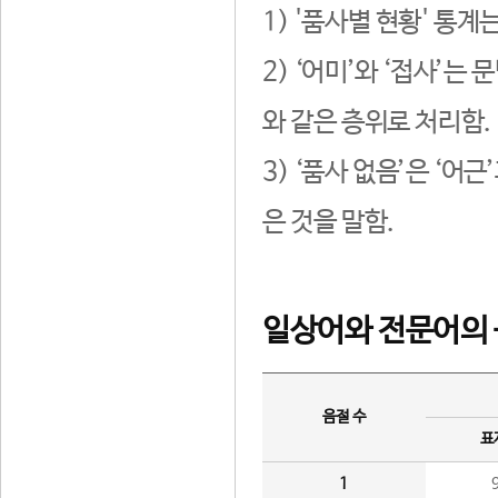
1) '품사별 현황' 통계
2) ‘어미’와 ‘접사’
와 같은 층위로 처리함.
3) ‘품사 없음’은 ‘어
은 것을 말함.
일상어와 전문어의 
음절 수
표
1