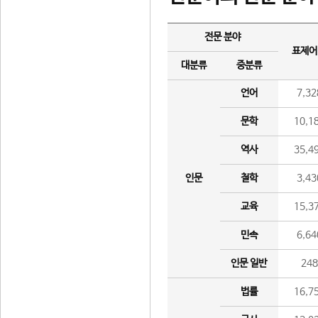
전문 분야
표제어
대분류
중분류
언어
7,32
문학
10,1
역사
35,4
인문
철학
3,43
교육
15,3
민속
6,64
인문 일반
24
법률
16,7