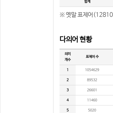
합계
※ 옛말 표제어(1281
다의어 현황
의미
표제어 수
개수
1
1054629
2
89532
3
26601
4
11460
5
5020