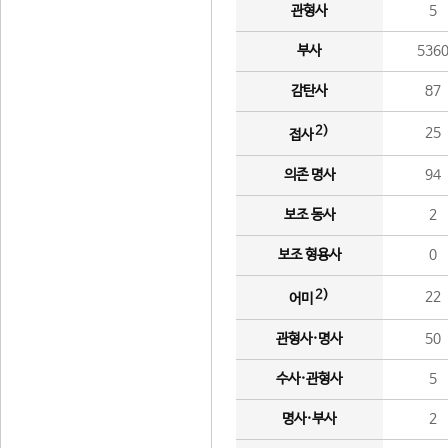
관형사
5
부사
536
감탄사
87
2)
25
접사
의존 명사
94
보조 동사
2
보조 형용사
0
2)
22
어미
관형사·명사
50
수사·관형사
5
명사·부사
2