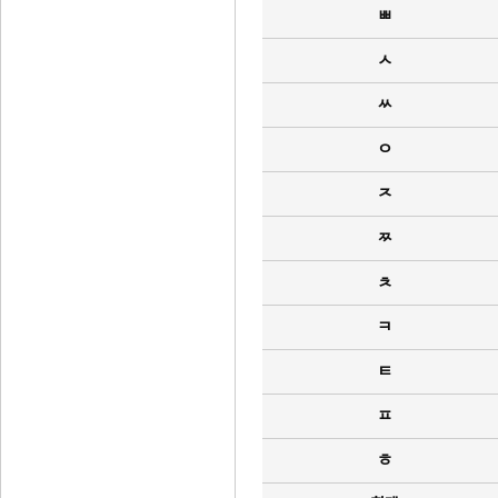
ㅃ
ㅅ
ㅆ
ㅇ
ㅈ
ㅉ
ㅊ
ㅋ
ㅌ
ㅍ
ㅎ