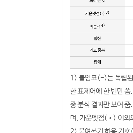
띄어 쓴 것
3)
가운뎃점(·)
4)
미분석
합산
기호 중복
합계
1) 붙임표(-)는 독립
한 표제어에 한 번만 씀
종 분석 결과만 보여 줌
며, 가운뎃점(•) 이외
2) 붙여쓰기 허용 기호