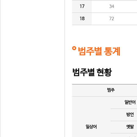
17
34
18
72
범주별 통계
범주별 현황
범주
일반어
방언
일상어
옛말