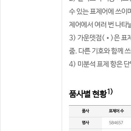
수 있는 표제어에 쓰이며
제어에서 여러 번 나타날
3) 가운뎃점(•)은 표
줌. 다른 기호와 함께 쓰
4) 미분석 표제 항은 
1)
품사별 현황
품사
표제어 수
명사
584657