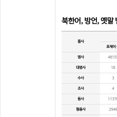
북한어, 방언, 옛말
품사
표제어
명사
4815
대명사
18
수사
3
조사
4
동사
1137
형용사
294