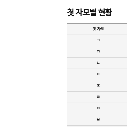
첫 자모별 현황
첫 자모
ㄱ
ㄲ
ㄴ
ㄷ
ㄸ
ㄹ
ㅁ
ㅂ