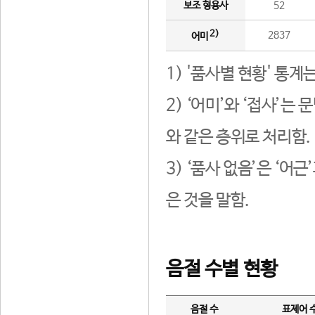
보조 형용사
52
2)
2837
어미
1) '품사별 현황' 통계
2) ‘어미’와 ‘접사’
와 같은 층위로 처리함.
3) ‘품사 없음’은 ‘어
은 것을 말함.
음절 수별 현황
음절 수
표제어 