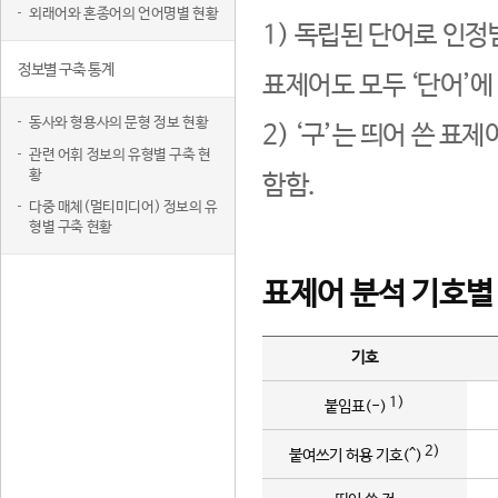
외래어와 혼종어의 언어명별 현황
1) 독립된 단어로 인정
정보별 구축 통계
표제어도 모두 ‘단어’에
동사와 형용사의 문형 정보 현황
2) ‘구’는 띄어 쓴 표
관련 어휘 정보의 유형별 구축 현
황
함함.
다중 매체(멀티미디어) 정보의 유
형별 구축 현황
표제어 분석 기호별
기호
1)
붙임표(-)
2)
붙여쓰기 허용 기호(^)