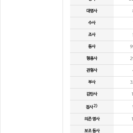
대명사
수사
조사
동사
9
형용사
2
관형사
부사
3
감탄사
2)
접사
의존 명사
보조 동사