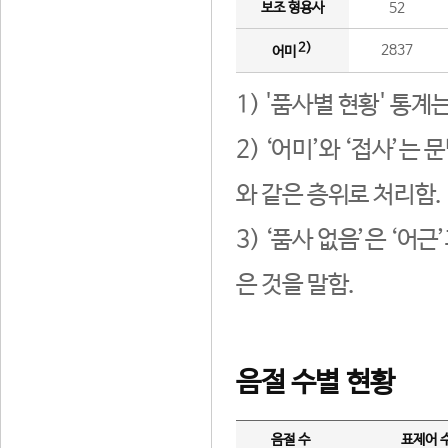
보조 형용사
52
2)
2837
어미
1) '품사별 현황' 통계
2) ‘어미’와 ‘접사’
와 같은 층위로 처리함.
3) ‘품사 없음’은 ‘어
은 것을 말함.
음절 수별 현황
음절 수
표제어 