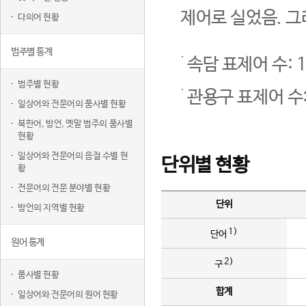
제어로 실었음. 그
다의어 현황
범주별 통계
속담 표제어 수: 1
범주별 현황
관용구 표제어 수:
일상어와 전문어의 품사별 현황
북한어, 방언, 옛말 범주의 품사별
현황
일상어와 전문어의 음절 수별 현
단위별 현황
황
전문어의 전문 분야별 현황
단위
방언의 지역별 현황
1)
단어
원어 통계
2)
구
품사별 현황
합계
일상어와 전문어의 원어 현황