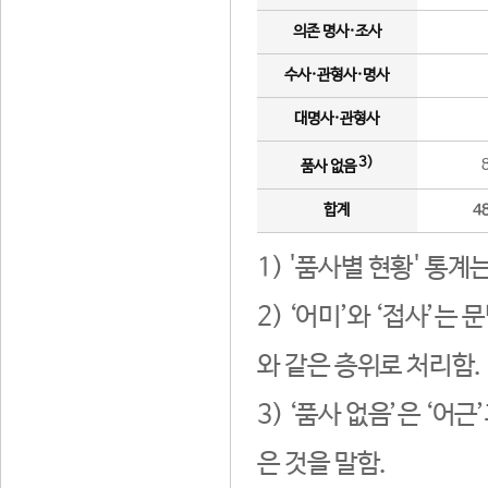
의존 명사·조사
수사·관형사·명사
대명사·관형사
3)
품사 없음
합계
4
1) '품사별 현황' 통계
2) ‘어미’와 ‘접사’
와 같은 층위로 처리함.
3) ‘품사 없음’은 ‘어
은 것을 말함.