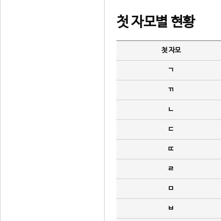
첫 자모별 현황
첫 자모
ㄱ
ㄲ
ㄴ
ㄷ
ㄸ
ㄹ
ㅁ
ㅂ