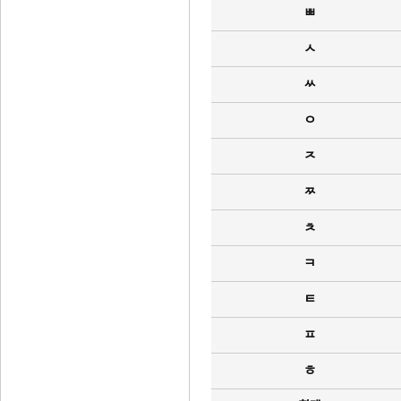
ㅃ
ㅅ
ㅆ
ㅇ
ㅈ
ㅉ
ㅊ
ㅋ
ㅌ
ㅍ
ㅎ