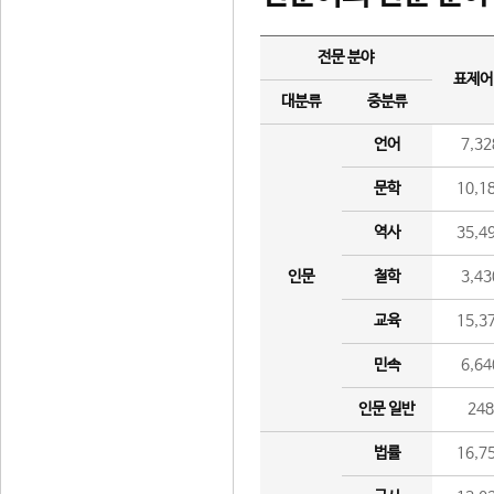
전문 분야
표제어
대분류
중분류
언어
7,32
문학
10,1
역사
35,4
인문
철학
3,43
교육
15,3
민속
6,64
인문 일반
24
법률
16,7