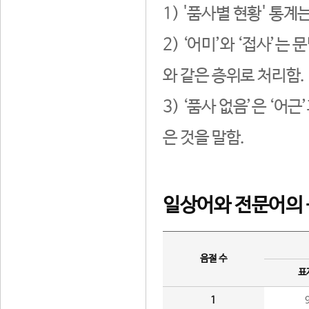
1) '품사별 현황' 통계
2) ‘어미’와 ‘접사’
와 같은 층위로 처리함.
3) ‘품사 없음’은 ‘어
은 것을 말함.
일상어와 전문어의 
음절 수
표
1