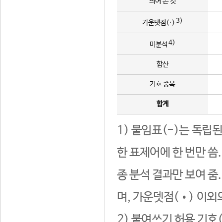
띄어 쓴 것
3)
가운뎃점(·)
4)
미분석
합산
기호 중복
합계
1) 붙임표(-)는 독립
한 표제어에 한 번만 씀
종 분석 결과만 보여 줌
며, 가운뎃점(•) 이외
2) 붙여쓰기 허용 기호