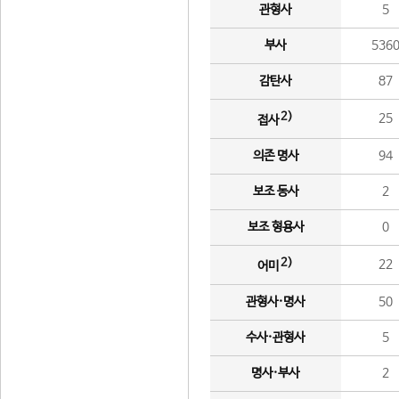
관형사
5
부사
536
감탄사
87
2)
25
접사
의존 명사
94
보조 동사
2
보조 형용사
0
2)
22
어미
관형사·명사
50
수사·관형사
5
명사·부사
2