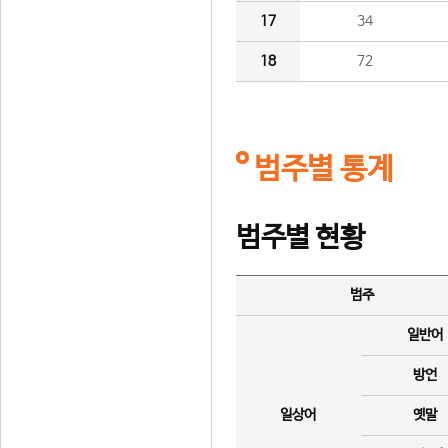
17
34
18
72
범주별 통계
범주별 현황
범주
일반어
방언
일상어
옛말