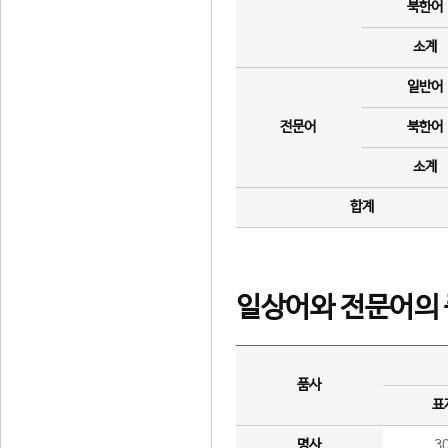
북한어
소계
일반어
전문어
북한어
소계
합계
일상어와 전문어의 
품사
표
명사
3