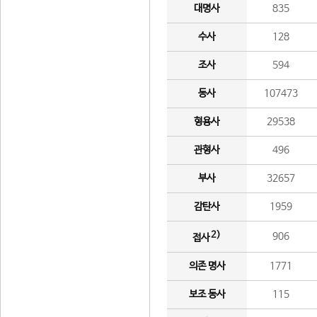
대명사
835
수사
128
조사
594
동사
107473
형용사
29538
관형사
496
부사
32657
감탄사
1959
2)
906
접사
의존 명사
1771
보조 동사
115