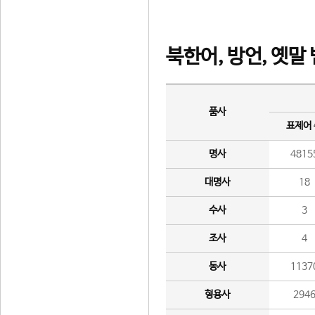
북한어, 방언, 옛말
품사
표제어
명사
4815
대명사
18
수사
3
조사
4
동사
1137
형용사
294