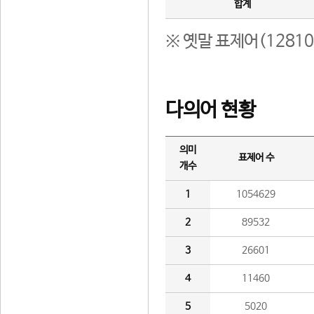
합계
※ 옛말 표제어(1281
다의어 현황
의미
표제어 수
개수
1
1054629
2
89532
3
26601
4
11460
5
5020