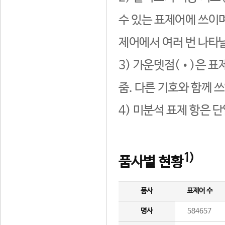
수 있는 표제어에 쓰이며
제어에서 여러 번 나타날
3) 가운뎃점(•)은 표
줌. 다른 기호와 함께 쓰
4) 미분석 표제 항은 
1)
품사별 현황
품사
표제어 수
명사
584657