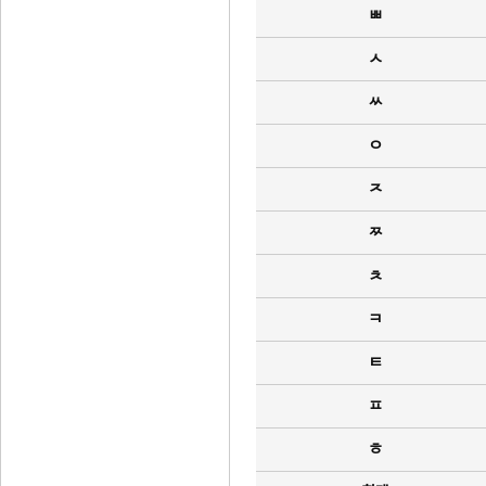
ㅃ
ㅅ
ㅆ
ㅇ
ㅈ
ㅉ
ㅊ
ㅋ
ㅌ
ㅍ
ㅎ