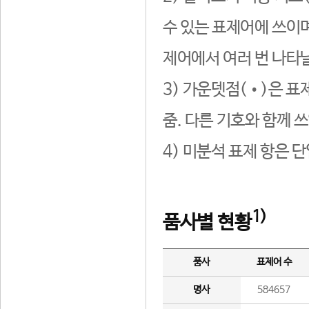
수 있는 표제어에 쓰이며
제어에서 여러 번 나타날
3) 가운뎃점(•)은 표
줌. 다른 기호와 함께 쓰
4) 미분석 표제 항은 
1)
품사별 현황
품사
표제어 수
명사
584657