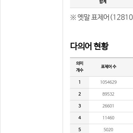
합계
※ 옛말 표제어(1281
다의어 현황
의미
표제어 수
개수
1
1054629
2
89532
3
26601
4
11460
5
5020