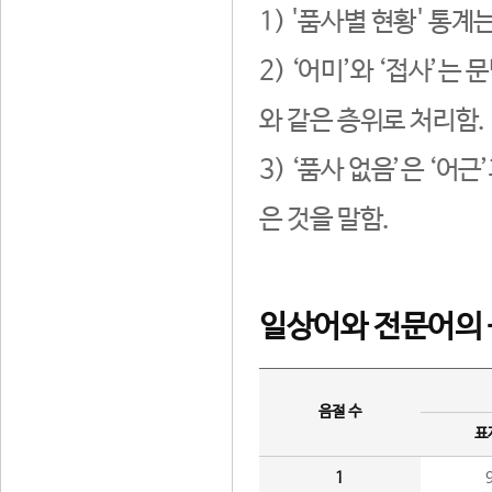
1) '품사별 현황' 통계
2) ‘어미’와 ‘접사’
와 같은 층위로 처리함.
3) ‘품사 없음’은 ‘어
은 것을 말함.
일상어와 전문어의 
음절 수
표
1