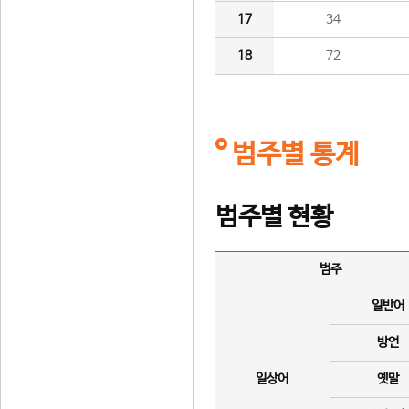
17
34
18
72
범주별 통계
범주별 현황
범주
일반어
방언
일상어
옛말