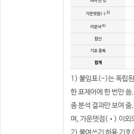
띄어 쓴 것
3)
가운뎃점(·)
4)
미분석
합산
기호 중복
합계
1) 붙임표(-)는 독립
한 표제어에 한 번만 씀
종 분석 결과만 보여 줌
며, 가운뎃점(•) 이외
2) 붙여쓰기 허용 기호