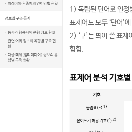
외래어와 혼종어의 언어명별 현황
1) 독립된 단어로 인정
정보별 구축 통계
표제어도 모두 ‘단어’에
동사와 형용사의 문형 정보 현황
2) ‘구’는 띄어 쓴 표
관련 어휘 정보의 유형별 구축 현
황
함함.
다중 매체(멀티미디어) 정보의 유
형별 구축 현황
표제어 분석 기호별
기호
1)
붙임표(-)
2)
붙여쓰기 허용 기호(^)