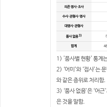
의존 명사·조사
수사·관형사·명사
대명사·관형사
3)
품사 없음
합계
4
1) '품사별 현황' 통계
2) ‘어미’와 ‘접사’
와 같은 층위로 처리함.
3) ‘품사 없음’은 ‘어
은 것을 말함.