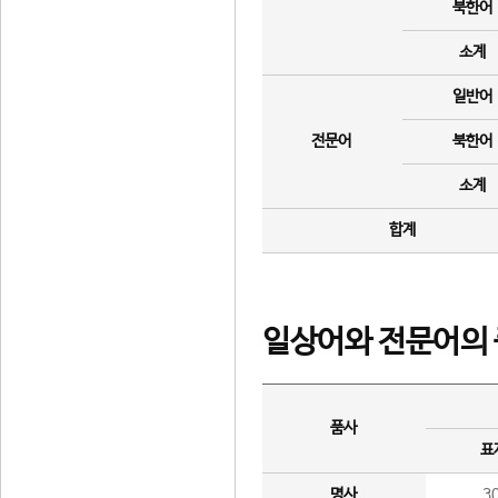
북한어
소계
일반어
전문어
북한어
소계
합계
일상어와 전문어의 
품사
표
명사
3