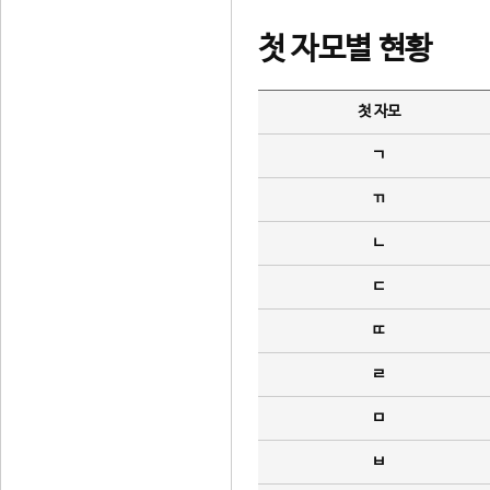
첫 자모별 현황
첫 자모
ㄱ
ㄲ
ㄴ
ㄷ
ㄸ
ㄹ
ㅁ
ㅂ