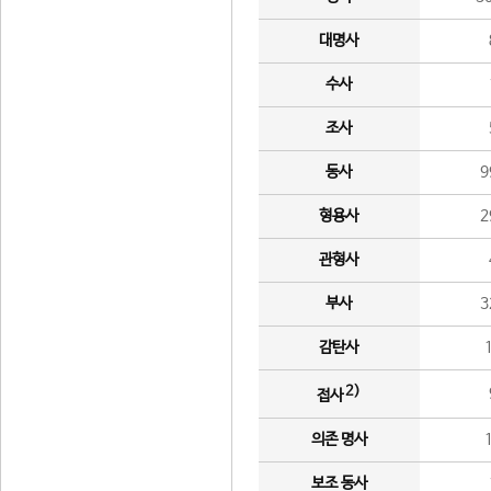
대명사
수사
조사
동사
9
형용사
2
관형사
부사
3
감탄사
2)
접사
의존 명사
보조 동사