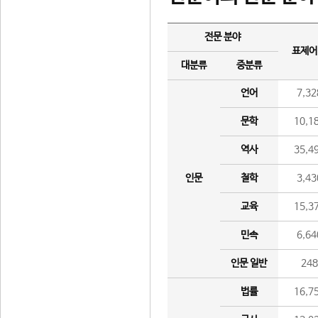
전문 분야
표제어
대분류
중분류
언어
7,32
문학
10,1
역사
35,4
인문
철학
3,43
교육
15,3
민속
6,64
인문 일반
24
법률
16,7