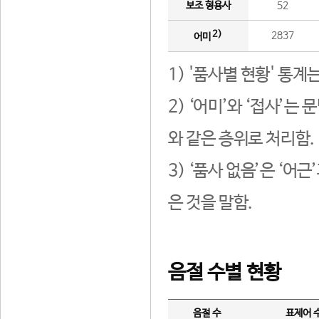
보조 형용사
52
2)
2837
어미
1) '품사별 현황' 통계
2) ‘어미’와 ‘접사’
와 같은 층위로 처리함.
3) ‘품사 없음’은 ‘어
은 것을 말함.
음절 수별 현황
음절 수
표제어 