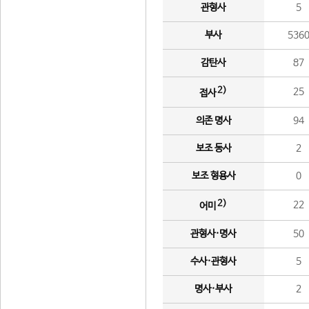
관형사
5
부사
536
감탄사
87
2)
25
접사
의존 명사
94
보조 동사
2
보조 형용사
0
2)
22
어미
관형사·명사
50
수사·관형사
5
명사·부사
2