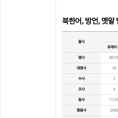
북한어, 방언, 옛말
품사
표제어
명사
4815
대명사
18
수사
3
조사
4
동사
1137
형용사
294