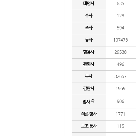
대명사
835
수사
128
조사
594
동사
107473
형용사
29538
관형사
496
부사
32657
감탄사
1959
2)
906
접사
의존 명사
1771
보조 동사
115