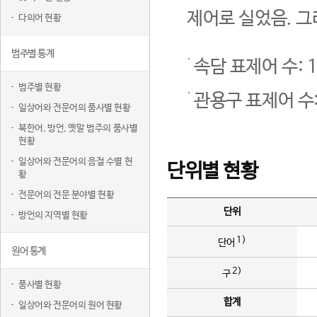
제어로 실었음. 그
다의어 현황
범주별 통계
속담 표제어 수: 1
범주별 현황
관용구 표제어 수:
일상어와 전문어의 품사별 현황
북한어, 방언, 옛말 범주의 품사별
현황
일상어와 전문어의 음절 수별 현
단위별 현황
황
전문어의 전문 분야별 현황
단위
방언의 지역별 현황
1)
단어
원어 통계
2)
구
품사별 현황
합계
일상어와 전문어의 원어 현황