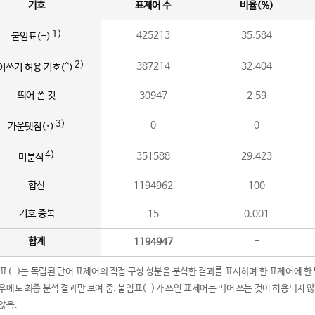
기호
표제어 수
비율(%)
1)
425213
35.584
붙임표(-)
2)
387214
32.404
여쓰기 허용 기호(^)
띄어 쓴 것
30947
2.59
3)
0
0
가운뎃점(·)
4)
351588
29.423
미분석
합산
1194962
100
기호 중복
15
0.001
합계
1194947
-
임표(-)는 독립된 단어 표제어의 직접 구성 성분을 분석한 결과를 표시하며 한 표제어에 한
우에도 최종 분석 결과만 보여 줌. 붙임표(-)가 쓰인 표제어는 띄어 쓰는 것이 허용되지 
않음.