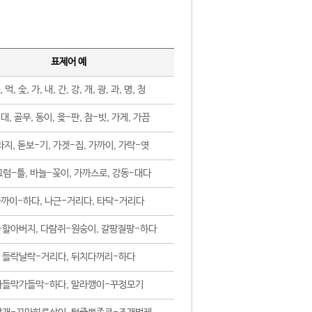
표제어 예
, 먹, 숯, 가, 내, 간, 강, 개, 광, 과, 명, 청
대, 골무, 동이, 윷-판, 참-빗, 가게, 가끔
지, 돋보-기, 가겟-집, 가까이, 가락-엿
럼-틀, 바늘-꽂이, 가까스로, 강동-대다
까이-하다, 나근-거리다, 타닥-거리다
-할아버지, 다람쥐-원숭이, 갈팡질팡-하다
들락날락-거리다, 뒤치다꺼리-하다
가들막가들막-하다, 말라깽이-꾸정모기