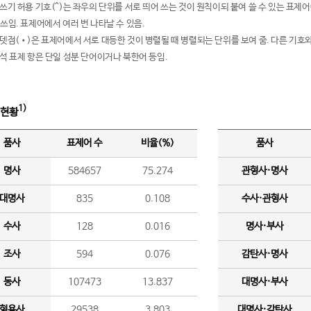
여쓰기 허용 기호(^)는 좌우의 단위를 서로 띄어 쓰는 것이 원칙이되 붙여 쓸 수 있는 표
 쓰임. 표제어에서 여러 번 나타날 수 있음.
운뎃점(•)은 표제어에서 서로 대등한 것이 병렬될 때 병렬되는 단위를 보여 줌. 다른 기호와
분석 표제 항은 단일 성분 단어이거나 북한어 등임.
1)
 현황
품사
표제어 수
비율(%)
품사
명사
584657
75.274
관형사·명사
대명사
835
0.108
수사·관형사
수사
128
0.016
명사·부사
조사
594
0.076
감탄사·명사
동사
107473
13.837
대명사·부사
형용사
29538
3.803
대명사·감탄사