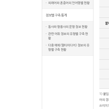
외래어와 혼종어의 언어명별 현황
정보별 구축 통계
붙
동사와 형용사의 문형 정보 현황
관련 어휘 정보의 유형별 구축 현
황
다중 매체(멀티미디어) 정보의 유
형별 구축 현황
1) 붙
어의 경
쓰이지 