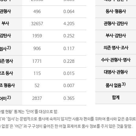
관형사
496
0.064
동사·형용사
부사
32657
4.205
관형사·감탄사
감탄사
1959
0.252
부사·감탄사
의존 명사·조사
2)
906
0.117
접사
수사·관형사·명사
의존 명사
1771
0.228
대명사·관형사
보조 동사
115
0.015
3)
조 형용사
52
0.007
품사 없음
합계
2)
2837
0.365
어미
품사별 현황' 통계는 '단어'를 대상으로 함.
어미’와 ‘접사’는 문법적으로 품사에 속하지 않지만 사용자 편의를 위하여 품사와 같은 층위로
품사 없음’은 ‘어근’과 구 구성이 줄어든 한 어절 표제어로 품사 정보를 주지 않은 것을 말함.