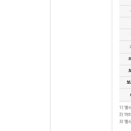
보
1) '
2) ‘
3) ‘