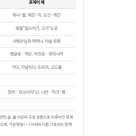
표제어 예
하나-둘, 묵은-지, 도긴-개긴
윗몸^일으키기, 고가^도로
사랑손님과 어머니, 이솝 우화
앵글로ㆍ색슨, 아프로ㆍ유라시아
가다, 가냘프다, 도라지, 고드름
망이ㆍ망소이의^난, 니만ㆍ피크-병
 번만 씀. 둘 이상의 구성 성분으로 이루어진 표제
않으며, 가운뎃점(•) 이외의 다른 기호와는 함께