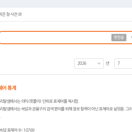
작은 창 사전
옛한글
2026
7
년
제어 통계
리말샘에서는 의미(뜻풀이) 단위로 표제어를 제시함.
리말샘에서는 속담과 관용구의 검색 편의를 위해 정보 항목이 아닌 표제어로 실었음. 그러
.
속담 표제어 수: 10769