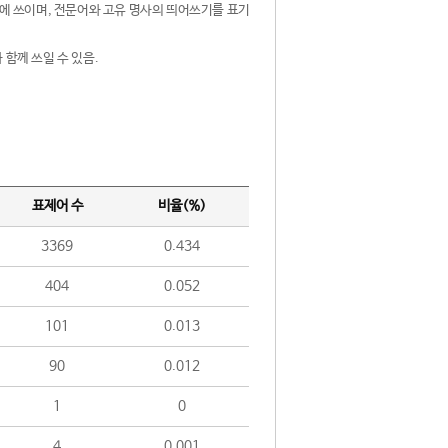
제어에 쓰이며, 전문어와 고유 명사의 띄어쓰기를 표기
 함께 쓰일 수 있음.
표제어 수
비율(%)
3369
0.434
404
0.052
101
0.013
90
0.012
1
0
4
0.001