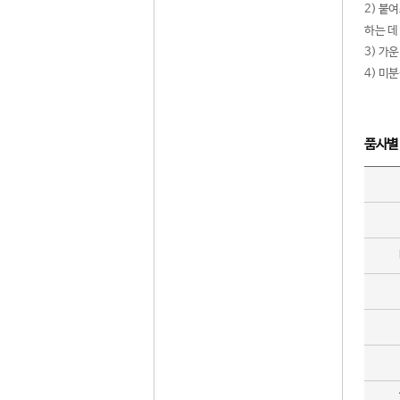
2) 붙
하는 데
3) 가
4) 미
품사별