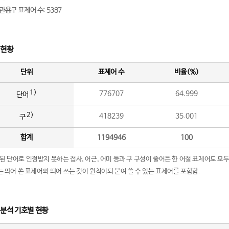
관용구 표제어 수: 5387
 현황
단위
표제어 수
비율(%)
1)
776707
64.999
단어
2)
418239
35.001
구
합계
1194946
100
립된 단어로 인정받지 못하는 접사, 어근, 어미 등과 구 구성이 줄어든 한 어절 표제어도 모두
구’는 띄어 쓴 표제어와 띄어 쓰는 것이 원칙이되 붙여 쓸 수 있는 표제어를 포함함.
 분석 기호별 현황