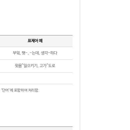
표제어 예
부엌, 햇-, -는데, 생각-하다
윗몸^일으키기, 고가^도로
 ‘단어’에 포함하여 처리함.