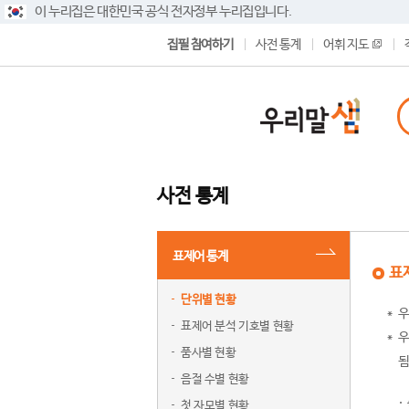
이 누리집은 대한민국 공식 전자정부 누리집입니다.
집필 참여하기
사전 통계
어휘 지도
사전 통계
표제어 통계
표
단위별 현황
우
표제어 분석 기호별 현황
우
품사별 현황
됨
음절 수별 현황
첫 자모별 현황