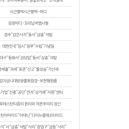
날개-꼬마하루살이, 털줄뾰족코-조개벌레
시근벌떡시근벌떡-하다
검정마디-꼬리납작맵시벌
경주^감은사지^동서^삼층^석탑
대한민국^임시^정부^수립^기념일
대구^동화사^금당암^동서^삼층^석탑
영세율^과세^표준^신고^불성실^가산세
감지금니대방광불화엄경-보현행원품
기업^진흥^공단^전자^상거래^지원^센터
로테스탄티즘의 윤리와 자본주의의 정신
코틴아마이드^아데닌^다이뉴클레오타이드
지^서^삼층^석탑^사리^장엄구^금동^사리^