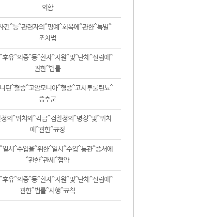
외함
사건^등^관련자의^명예^회복에^관한^특별^
조치법
^후유^의증^등^환자^지원^및^단체^설립에^
관한^법률
니틴^혈증^고암모니아^혈증^고시투룰린뇨^
증후군
청의^위치와^각급^검찰청의^명칭^및^위치
에^관한^규정
^일시^수입을^위한^일시^수입^통관^증서에
^관한^관세^협약
^후유^의증^등^환자^지원^및^단체^설립에^
관한^법률^시행^규칙