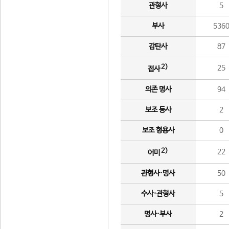
관형사
5
부사
536
감탄사
87
2)
25
접사
의존 명사
94
보조 동사
2
보조 형용사
0
2)
22
어미
관형사·명사
50
수사·관형사
5
명사·부사
2