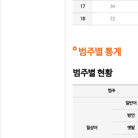
17
34
18
72
범주별 통계
범주별 현황
범주
일반어
방언
일상어
옛말