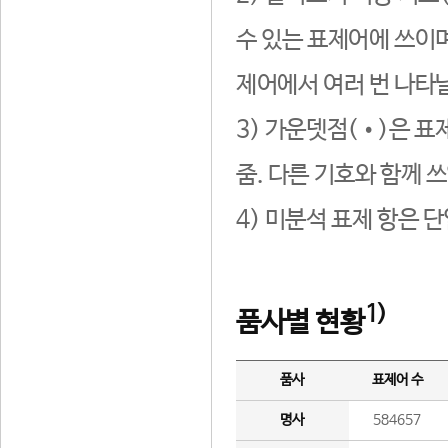
수 있는 표제어에 쓰이며
제어에서 여러 번 나타날
3) 가운뎃점(•)은 표
줌. 다른 기호와 함께 쓰
4) 미분석 표제 항은 
1)
품사별 현황
품사
표제어 수
명사
584657