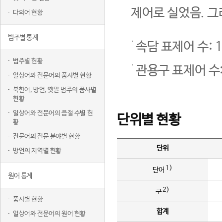
제어로 실었음. 그
다의어 현황
범주별 통계
속담 표제어 수: 1
범주별 현황
관용구 표제어 수:
일상어와 전문어의 품사별 현황
북한어, 방언, 옛말 범주의 품사별
현황
일상어와 전문어의 음절 수별 현
단위별 현황
황
전문어의 전문 분야별 현황
단위
방언의 지역별 현황
1)
단어
원어 통계
2)
구
품사별 현황
합계
일상어와 전문어의 원어 현황