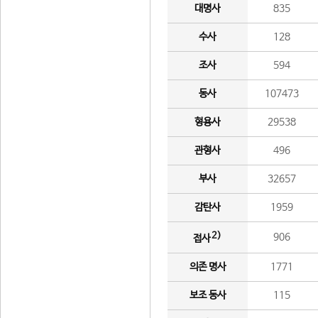
대명사
835
수사
128
조사
594
동사
107473
형용사
29538
관형사
496
부사
32657
감탄사
1959
2)
906
접사
의존 명사
1771
보조 동사
115