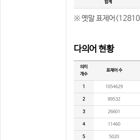
합계
※ 옛말 표제어(1281
다의어 현황
의미
표제어 수
개수
1
1054629
2
89532
3
26601
4
11460
5
5020