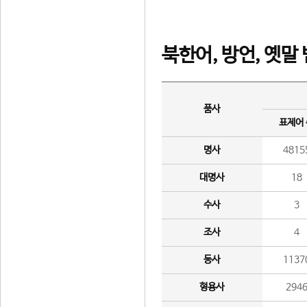
북한어, 방언, 옛말
품사
표제어
명사
4815
대명사
18
수사
3
조사
4
동사
1137
형용사
294