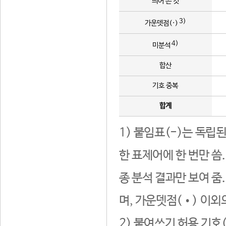
띄어 쓴 것
3)
가운뎃점(·)
4)
미분석
합산
기호 중복
합계
1) 붙임표(-)는 독립
한 표제어에 한 번만 씀
종 분석 결과만 보여 줌
며, 가운뎃점(•) 이외
2) 붙여쓰기 허용 기호