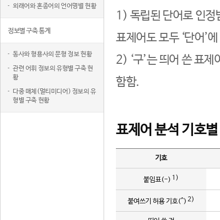
외래어와 혼종어의 언어명별 현황
1) 독립된 단어로 인정
정보별 구축 통계
표제어도 모두 ‘단어’에
동사와 형용사의 문형 정보 현황
2) ‘구’는 띄어 쓴 표
관련 어휘 정보의 유형별 구축 현
황
함함.
다중 매체(멀티미디어) 정보의 유
형별 구축 현황
표제어 분석 기호별
기호
1)
붙임표(-)
2)
붙여쓰기 허용 기호(^)