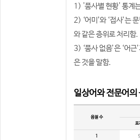
1) '품사별 현황' 통계
2) ‘어미’와 ‘접사’
와 같은 층위로 처리함.
3) ‘품사 없음’은 ‘어
은 것을 말함.
일상어와 전문어의 
음절 수
표
1