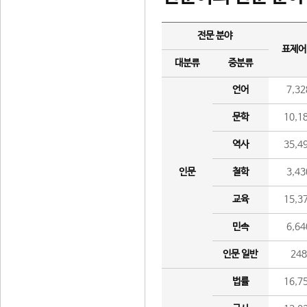
전문 분야
표제어
대분류
중분류
언어
7,32
문학
10,1
역사
35,4
인문
철학
3,43
교육
15,3
민속
6,64
인문 일반
24
법률
16,7