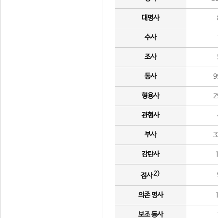
대명사
수사
조사
동사
9
형용사
2
관형사
부사
3
감탄사
2)
접사
의존 명사
보조 동사