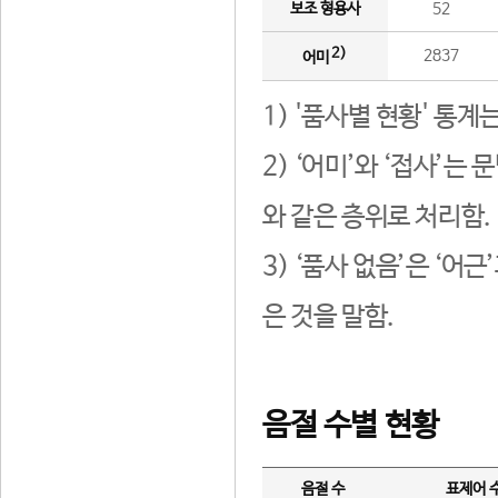
보조 형용사
52
2)
2837
어미
1) '품사별 현황' 통계
2) ‘어미’와 ‘접사’
와 같은 층위로 처리함.
3) ‘품사 없음’은 ‘어
은 것을 말함.
음절 수별 현황
음절 수
표제어 