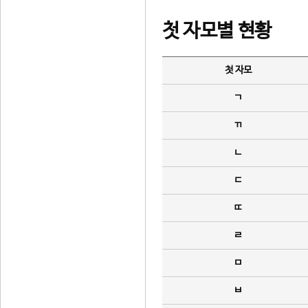
첫 자모별 현황
첫 자모
ㄱ
ㄲ
ㄴ
ㄷ
ㄸ
ㄹ
ㅁ
ㅂ