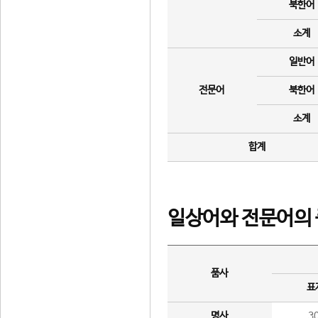
북한어
소계
일반어
전문어
북한어
소계
합계
일상어와 전문어의 
품사
표
명사
3