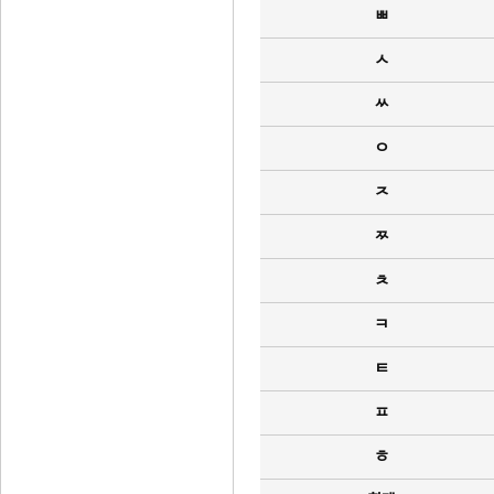
ㅃ
ㅅ
ㅆ
ㅇ
ㅈ
ㅉ
ㅊ
ㅋ
ㅌ
ㅍ
ㅎ