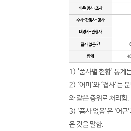
의존 명사·조사
수사·관형사·명사
대명사·관형사
3)
품사 없음
합계
4
1) '품사별 현황' 통계
2) ‘어미’와 ‘접사’
와 같은 층위로 처리함.
3) ‘품사 없음’은 ‘어
은 것을 말함.