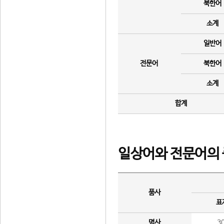
북한어
소계
일반어
전문어
북한어
소계
합계
일상어와 전문어의 
품사
표
명사
3