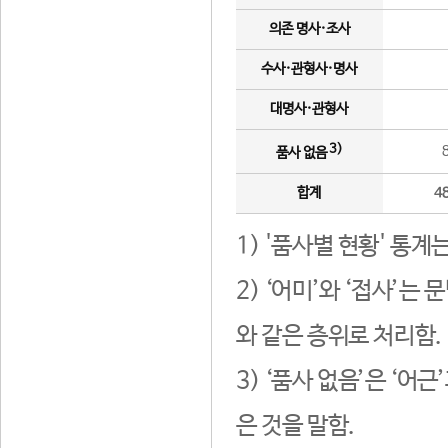
의존 명사·조사
수사·관형사·명사
대명사·관형사
3)
품사 없음
합계
4
1) '품사별 현황' 통계
2) ‘어미’와 ‘접사’
와 같은 층위로 처리함.
3) ‘품사 없음’은 ‘어
은 것을 말함.