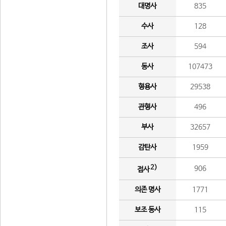
대명사
835
수사
128
조사
594
동사
107473
형용사
29538
관형사
496
부사
32657
감탄사
1959
2)
906
접사
의존 명사
1771
보조 동사
115