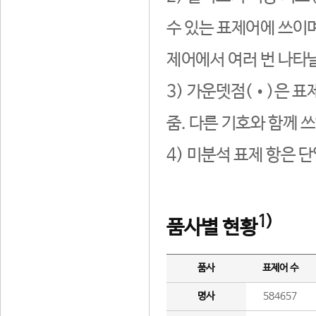
수 있는 표제어에 쓰이며
제어에서 여러 번 나타날
3) 가운뎃점(•)은 표
줌. 다른 기호와 함께 쓰
4) 미분석 표제 항은 
1)
품사별 현황
품사
표제어 수
명사
584657