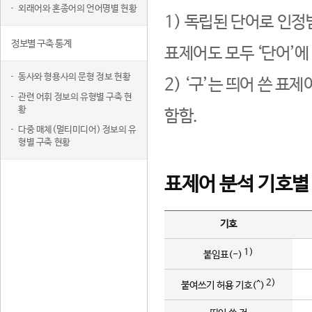
외래어와 혼종어의 언어명별 현황
1) 독립된 단어로 인정
정보별 구축 통계
표제어도 모두 ‘단어’에
동사와 형용사의 문형 정보 현황
2) ‘구’는 띄어 쓴 표
관련 어휘 정보의 유형별 구축 현
황
함함.
다중 매체(멀티미디어) 정보의 유
형별 구축 현황
표제어 분석 기호별
기호
1)
붙임표(-)
2)
붙여쓰기 허용 기호(^)