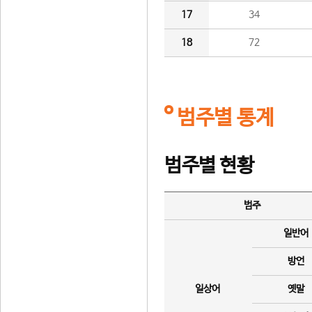
17
34
18
72
범주별 통계
범주별 현황
범주
일반어
방언
일상어
옛말