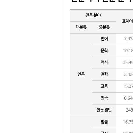
전문 분야
표제어
대분류
중분류
언어
7,32
문학
10,1
역사
35,4
인문
철학
3,43
교육
15,3
민속
6,64
인문 일반
24
법률
16,7