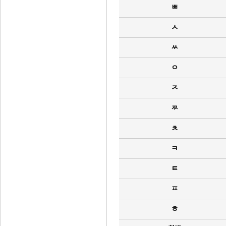
ㅃ
ㅅ
ㅆ
ㅇ
ㅈ
ㅉ
ㅊ
ㅋ
ㅌ
ㅍ
ㅎ