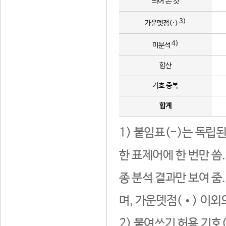
띄어 쓴 것
3)
가운뎃점(·)
4)
미분석
합산
기호 중복
합계
1) 붙임표(-)는 독립
한 표제어에 한 번만 씀
종 분석 결과만 보여 줌
며, 가운뎃점(•) 이외
2) 붙여쓰기 허용 기호