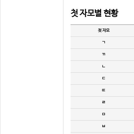
첫 자모별 현황
첫 자모
ㄱ
ㄲ
ㄴ
ㄷ
ㄸ
ㄹ
ㅁ
ㅂ