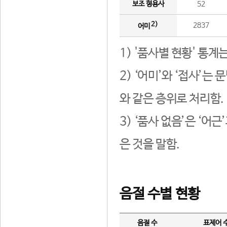
보조 형용사
52
2)
2837
어미
1) '품사별 현황' 통계
2) ‘어미’와 ‘접사’
와 같은 층위로 처리함.
3) ‘품사 없음’은 ‘어
은 것을 말함.
음절 수별 현황
음절 수
표제어 