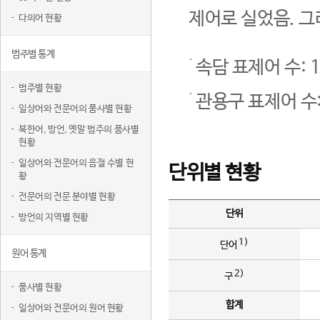
제어로 실었음. 그
다의어 현황
범주별 통계
속담 표제어 수: 1
범주별 현황
관용구 표제어 수:
일상어와 전문어의 품사별 현황
북한어, 방언, 옛말 범주의 품사별
현황
일상어와 전문어의 음절 수별 현
단위별 현황
황
전문어의 전문 분야별 현황
단위
방언의 지역별 현황
1)
단어
원어 통계
2)
구
품사별 현황
합계
일상어와 전문어의 원어 현황