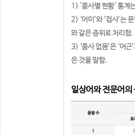
1) '품사별 현황' 통계
2) ‘어미’와 ‘접사’
와 같은 층위로 처리함.
3) ‘품사 없음’은 ‘어
은 것을 말함.
일상어와 전문어의 
음절 수
표
1