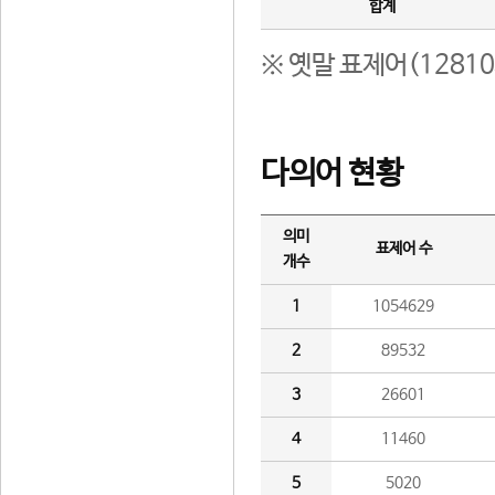
합계
※ 옛말 표제어(1281
다의어 현황
의미
표제어 수
개수
1
1054629
2
89532
3
26601
4
11460
5
5020