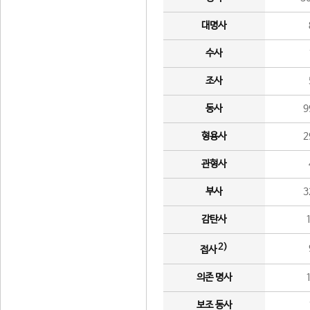
대명사
수사
조사
동사
9
형용사
2
관형사
부사
3
감탄사
2)
접사
의존 명사
보조 동사