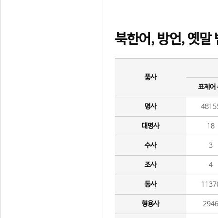
북한어, 방언, 옛말
품사
표제어
명사
4815
대명사
18
수사
3
조사
4
동사
1137
형용사
294