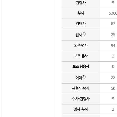
관형사
5
부사
536
감탄사
87
2)
25
접사
의존 명사
94
보조 동사
2
보조 형용사
0
2)
22
어미
관형사·명사
50
수사·관형사
5
명사·부사
2