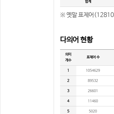
합계
※ 옛말 표제어(1281
다의어 현황
의미
표제어 수
개수
1
1054629
2
89532
3
26601
4
11460
5
5020