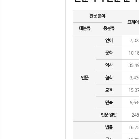
전문 분야
표제어
대분류
중분류
언어
7,32
문학
10,1
역사
35,4
인문
철학
3,43
교육
15,3
민속
6,64
인문 일반
24
법률
16,7