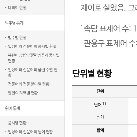
제어로 실었음. 그
다의어 현황
범주별 통계
속담 표제어 수: 1
범주별 현황
관용구 표제어 수:
일상어와 전문어의 품사별 현황
북한어, 방언, 옛말 범주의 품사별
현황
일상어와 전문어의 음절 수별 현
단위별 현황
황
전문어의 전문 분야별 현황
단위
방언의 지역별 현황
1)
단어
원어 통계
2)
구
품사별 현황
합계
일상어와 전문어의 원어 현황