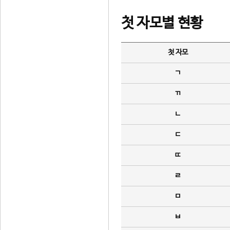
첫 자모별 현황
첫 자모
ㄱ
ㄲ
ㄴ
ㄷ
ㄸ
ㄹ
ㅁ
ㅂ