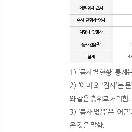
의존 명사·조사
수사·관형사·명사
대명사·관형사
3)
품사 없음
합계
4
1) '품사별 현황' 통계
2) ‘어미’와 ‘접사’
와 같은 층위로 처리함.
3) ‘품사 없음’은 ‘어
은 것을 말함.