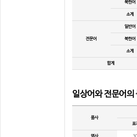
북한어
소계
일반어
전문어
북한어
소계
합계
일상어와 전문어의 
품사
표
명사
3