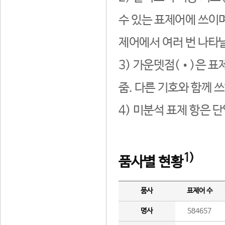
수 있는 표제어에 쓰이며
제어에서 여러 번 나타날
3) 가운뎃점(•)은 표
줌. 다른 기호와 함께 쓰
4) 미분석 표제 항은 
1)
품사별 현황
품사
표제어 수
명사
584657