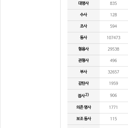
대명사
835
수사
128
조사
594
동사
107473
형용사
29538
관형사
496
부사
32657
감탄사
1959
2)
906
접사
의존 명사
1771
보조 동사
115