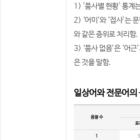
1) '품사별 현황' 통계
2) ‘어미’와 ‘접사’
와 같은 층위로 처리함.
3) ‘품사 없음’은 ‘어
은 것을 말함.
일상어와 전문어의 
음절 수
표
1