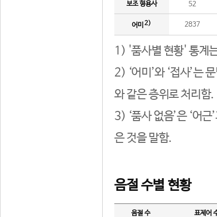
보조 형용사
52
2)
2837
어미
1) '품사별 현황' 통계
2) ‘어미’와 ‘접사’
와 같은 층위로 처리함.
3) ‘품사 없음’은 ‘어
은 것을 말함.
음절 수별 현황
음절 수
표제어 