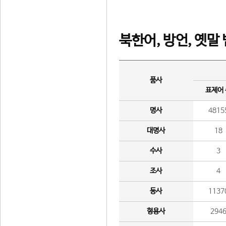
북한어, 방언, 옛말
품사
표제어
명사
4815
대명사
18
수사
3
조사
4
동사
1137
형용사
294