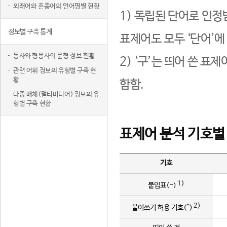
외래어와 혼종어의 언어명별 현황
1) 독립된 단어로 인정
정보별 구축 통계
표제어도 모두 ‘단어’에
동사와 형용사의 문형 정보 현황
2) ‘구’는 띄어 쓴 표
관련 어휘 정보의 유형별 구축 현
황
함함.
다중 매체(멀티미디어) 정보의 유
형별 구축 현황
표제어 분석 기호별
기호
1)
붙임표(-)
2)
붙여쓰기 허용 기호(^)