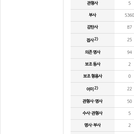
관형사
5
부사
536
감탄사
87
2)
25
접사
의존 명사
94
보조 동사
2
보조 형용사
0
2)
22
어미
관형사·명사
50
수사·관형사
5
명사·부사
2