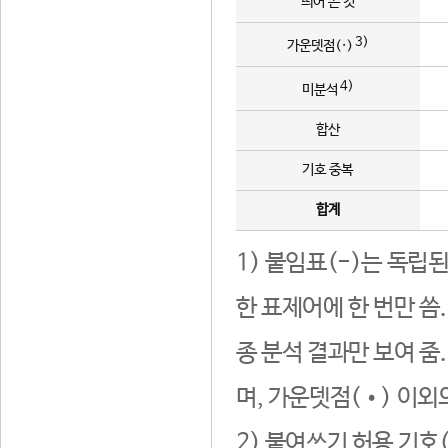
띄어 쓴 것
3)
가운뎃점(·)
4)
미분석
합산
기호 중복
합계
1) 붙임표(-)는 독립
한 표제어에 한 번만 씀
종 분석 결과만 보여 줌
며, 가운뎃점(•) 이외
2) 붙여쓰기 허용 기호