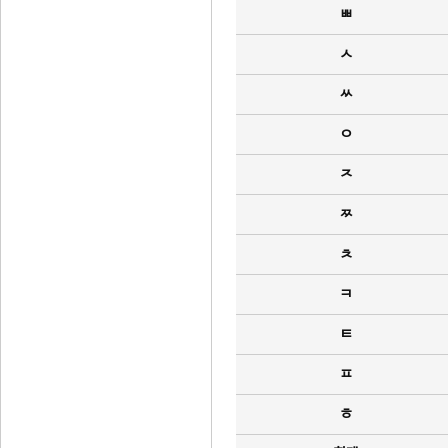
ㅃ
ㅅ
ㅆ
ㅇ
ㅈ
ㅉ
ㅊ
ㅋ
ㅌ
ㅍ
ㅎ