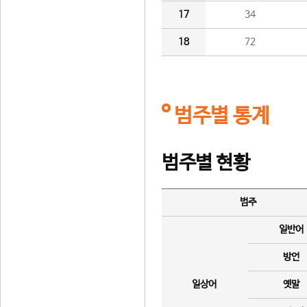
17
34
18
72
범주별 통계
범주별 현황
범주
일반어
방언
일상어
옛말