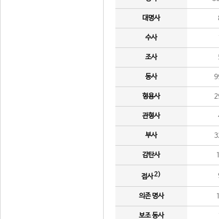
대명사
수사
조사
동사
9
형용사
2
관형사
부사
3
감탄사
2)
접사
의존 명사
보조 동사