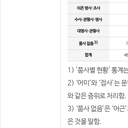
의존 명사·조사
수사·관형사·명사
대명사·관형사
3)
품사 없음
합계
4
1) '품사별 현황' 통계
2) ‘어미’와 ‘접사’
와 같은 층위로 처리함.
3) ‘품사 없음’은 ‘어
은 것을 말함.