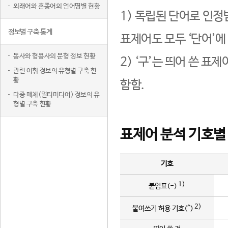
외래어와 혼종어의 언어명별 현황
1) 독립된 단어로 인정
정보별 구축 통계
표제어도 모두 ‘단어’에
동사와 형용사의 문형 정보 현황
2) ‘구’는 띄어 쓴 표
관련 어휘 정보의 유형별 구축 현
황
함함.
다중 매체(멀티미디어) 정보의 유
형별 구축 현황
표제어 분석 기호별
기호
1)
붙임표(-)
2)
붙여쓰기 허용 기호(^)