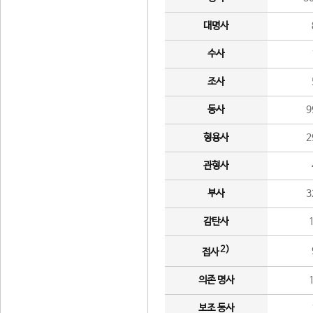
대명사
수사
조사
동사
9
형용사
2
관형사
부사
3
감탄사
2)
접사
의존 명사
보조 동사