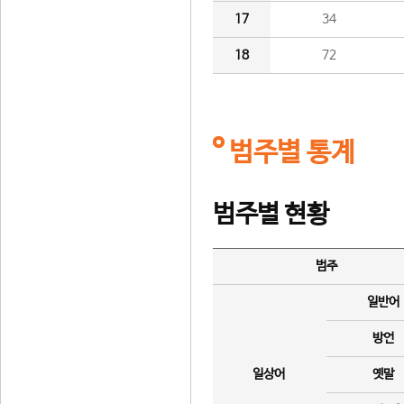
17
34
18
72
범주별 통계
범주별 현황
범주
일반어
방언
일상어
옛말