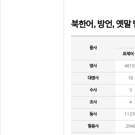
북한어, 방언, 옛말
품사
표제어
명사
4815
대명사
18
수사
3
조사
4
동사
1137
형용사
294