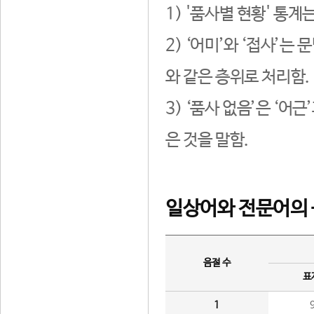
1) '품사별 현황' 통계
2) ‘어미’와 ‘접사’
와 같은 층위로 처리함.
3) ‘품사 없음’은 ‘어
은 것을 말함.
일상어와 전문어의 
음절 수
표
1