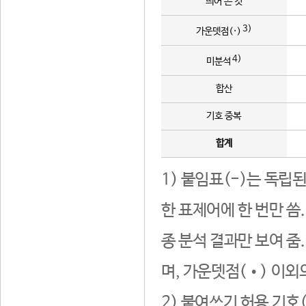
띄어 쓴 것
3)
가운뎃점(·)
4)
미분석
합산
기호 중복
합계
1) 붙임표(-)는 독립
한 표제어에 한 번만 씀
종 분석 결과만 보여 줌
며, 가운뎃점(•) 이외
2) 붙여쓰기 허용 기호