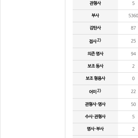
관형사
5
부사
536
감탄사
87
2)
25
접사
의존 명사
94
보조 동사
2
보조 형용사
0
2)
22
어미
관형사·명사
50
수사·관형사
5
명사·부사
2