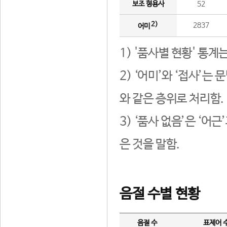
보조 형용사
52
2)
2837
어미
1) '품사별 현황' 통계
2) ‘어미’와 ‘접사’
와 같은 층위로 처리함.
3) ‘품사 없음’은 ‘어
은 것을 말함.
음절 수별 현황
음절 수
표제어 