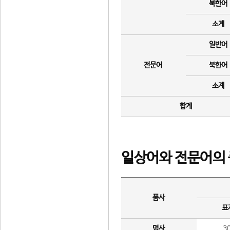
북한어
소계
일반어
전문어
북한어
소계
합계
일상어와 전문어의 
품사
표
명사
3