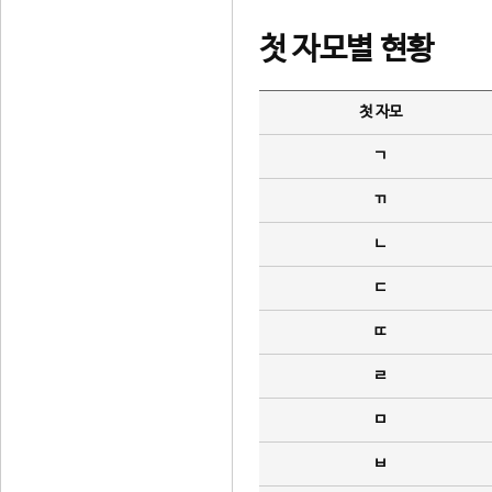
첫 자모별 현황
첫 자모
ㄱ
ㄲ
ㄴ
ㄷ
ㄸ
ㄹ
ㅁ
ㅂ