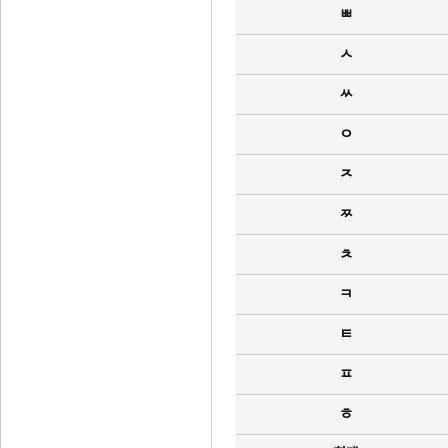
ㅃ
ㅅ
ㅆ
ㅇ
ㅈ
ㅉ
ㅊ
ㅋ
ㅌ
ㅍ
ㅎ