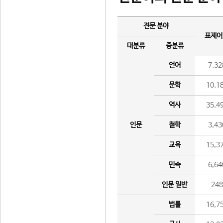
전문 분야
표제어
대분류
중분류
언어
7,32
문학
10,1
역사
35,4
인문
철학
3,43
교육
15,3
민속
6,64
인문 일반
24
법률
16,7