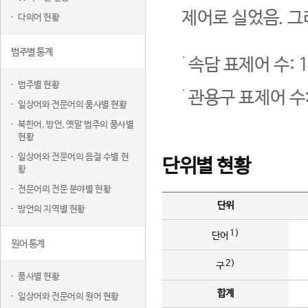
제어로 실었음. 그
다의어 현황
범주별 통계
속담 표제어 수: 1
범주별 현황
관용구 표제어 수:
일상어와 전문어의 품사별 현황
북한어, 방언, 옛말 범주의 품사별
현황
일상어와 전문어의 음절 수별 현
단위별 현황
황
전문어의 전문 분야별 현황
단위
방언의 지역별 현황
1)
단어
원어 통계
2)
구
품사별 현황
합계
일상어와 전문어의 원어 현황