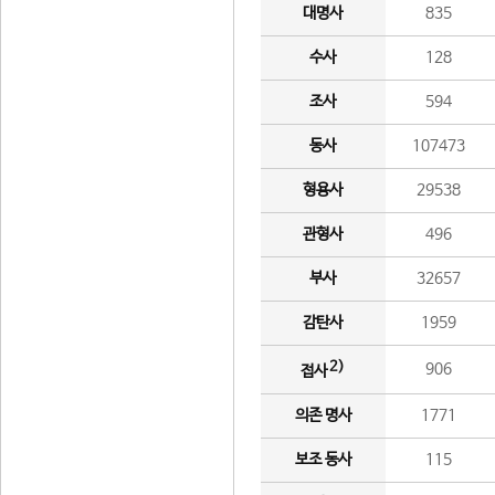
대명사
835
수사
128
조사
594
동사
107473
형용사
29538
관형사
496
부사
32657
감탄사
1959
2)
906
접사
의존 명사
1771
보조 동사
115