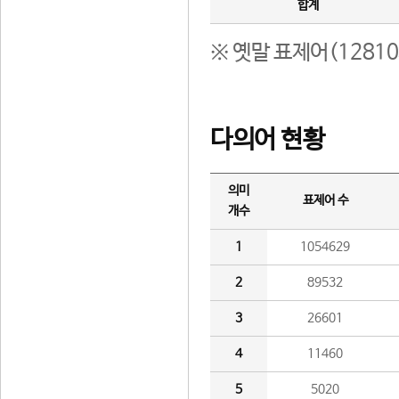
합계
※ 옛말 표제어(1281
다의어 현황
의미
표제어 수
개수
1
1054629
2
89532
3
26601
4
11460
5
5020