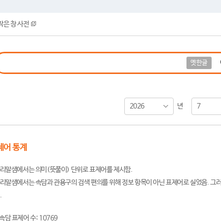
작은 창 사전
옛한글
2026
7
년
제어 통계
리말샘에서는 의미(뜻풀이) 단위로 표제어를 제시함.
리말샘에서는 속담과 관용구의 검색 편의를 위해 정보 항목이 아닌 표제어로 실었음. 그러
.
속담 표제어 수: 10769