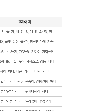
표제어 예
, 먹, 숯, 가, 내, 간, 강, 개, 광, 과, 명, 청
대, 골무, 동이, 윷-판, 참-빗, 가게, 가끔
지, 돋보-기, 가겟-집, 가까이, 가락-엿
럼-틀, 바늘-꽂이, 가까스로, 강동-대다
까이-하다, 나근-거리다, 타닥-거리다
-할아버지, 다람쥐-원숭이, 갈팡질팡-하다
들락날락-거리다, 뒤치다꺼리-하다
가들막가들막-하다, 말라깽이-꾸정모기