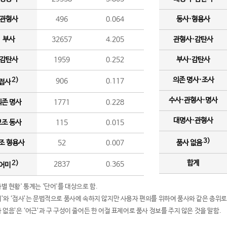
관형사
496
0.064
동사·형용사
부사
32657
4.205
관형사·감탄사
감탄사
1959
0.252
부사·감탄사
의존 명사·조사
2)
906
0.117
접사
수사·관형사·명사
의존 명사
1771
0.228
대명사·관형사
보조 동사
115
0.015
3)
조 형용사
52
0.007
품사 없음
합계
2)
2837
0.365
어미
품사별 현황' 통계는 '단어'를 대상으로 함.
어미’와 ‘접사’는 문법적으로 품사에 속하지 않지만 사용자 편의를 위하여 품사와 같은 층위로
품사 없음’은 ‘어근’과 구 구성이 줄어든 한 어절 표제어로 품사 정보를 주지 않은 것을 말함.