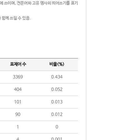
제어에 쓰이며, 전문어와 고유 명사의 띄어쓰기를 표기
 함께 쓰일 수 있음.
표제어 수
비율(%)
3369
0.434
404
0.052
101
0.013
90
0.012
1
0
4
0.001