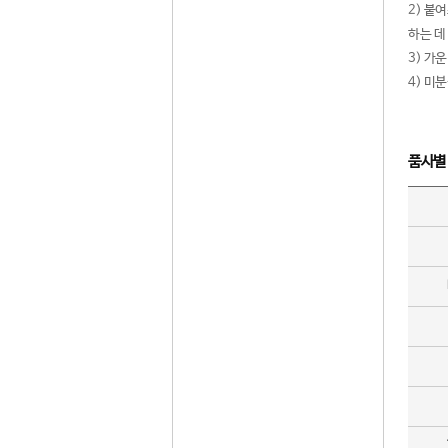
2) 붙
하는 데
3) 가
4) 미
품사별