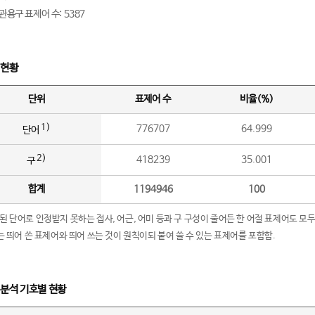
관용구 표제어 수: 5387
 현황
단위
표제어 수
비율(%)
1)
776707
64.999
단어
2)
418239
35.001
구
합계
1194946
100
립된 단어로 인정받지 못하는 접사, 어근, 어미 등과 구 구성이 줄어든 한 어절 표제어도 모두
구’는 띄어 쓴 표제어와 띄어 쓰는 것이 원칙이되 붙여 쓸 수 있는 표제어를 포함함.
 분석 기호별 현황