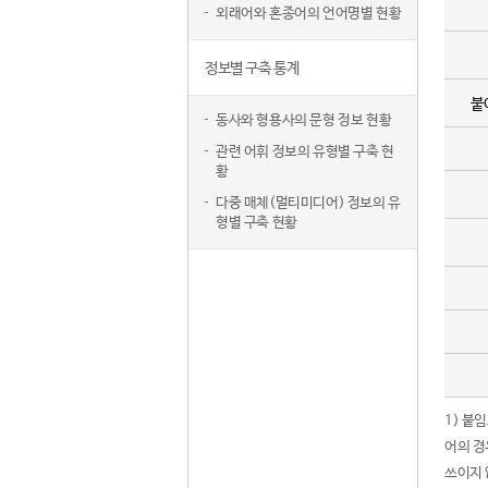
외래어와 혼종어의 언어명별 현황
정보별 구축 통계
붙
동사와 형용사의 문형 정보 현황
관련 어휘 정보의 유형별 구축 현
황
다중 매체(멀티미디어) 정보의 유
형별 구축 현황
1) 붙
어의 경
쓰이지 