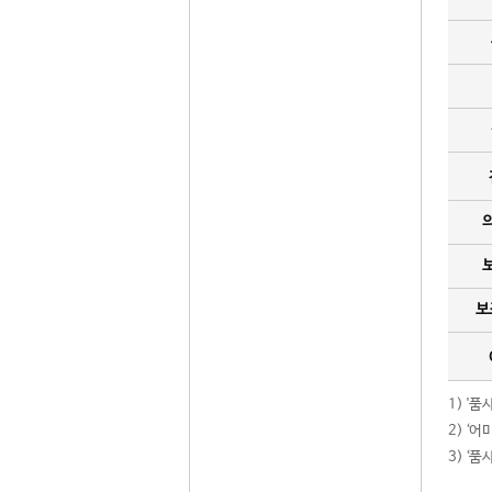
보
1) '
2) ‘
3) ‘