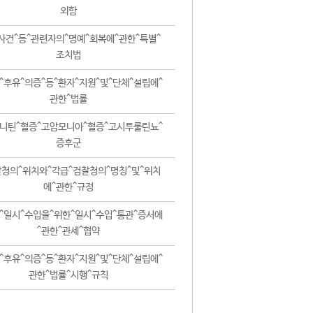
외함
사건^등^관련자의^명예^회복에^관한^특별^
조치법
^후유^의증^등^환자^지원^및^단체^설립에^
관한^법률
니틴^혈증^고암모니아^혈증^고시투룰린뇨^
증후군
청의^위치와^각급^검찰청의^명칭^및^위치
에^관한^규정
^일시^수입을^위한^일시^수입^통관^증서에
^관한^관세^협약
^후유^의증^등^환자^지원^및^단체^설립에^
관한^법률^시행^규칙