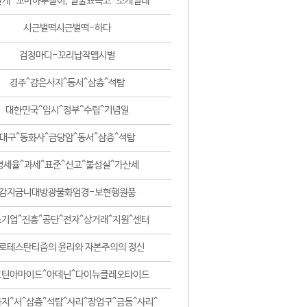
날개-꼬마하루살이, 털줄뾰족코-조개벌레
시근벌떡시근벌떡-하다
검정마디-꼬리납작맵시벌
경주^감은사지^동서^삼층^석탑
대한민국^임시^정부^수립^기념일
대구^동화사^금당암^동서^삼층^석탑
영세율^과세^표준^신고^불성실^가산세
감지금니대방광불화엄경-보현행원품
기업^진흥^공단^전자^상거래^지원^센터
로테스탄티즘의 윤리와 자본주의의 정신
코틴아마이드^아데닌^다이뉴클레오타이드
지^서^삼층^석탑^사리^장엄구^금동^사리^