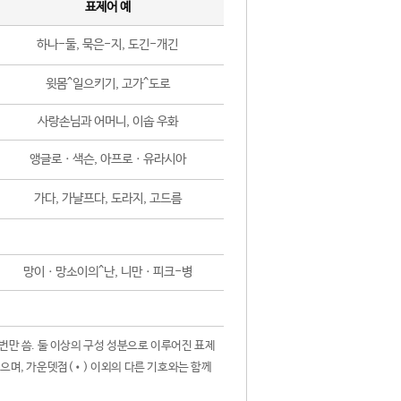
표제어 예
하나-둘, 묵은-지, 도긴-개긴
윗몸^일으키기, 고가^도로
사랑손님과 어머니, 이솝 우화
앵글로ㆍ색슨, 아프로ㆍ유라시아
가다, 가냘프다, 도라지, 고드름
망이ㆍ망소이의^난, 니만ㆍ피크-병
 번만 씀. 둘 이상의 구성 성분으로 이루어진 표제
않으며, 가운뎃점(•) 이외의 다른 기호와는 함께