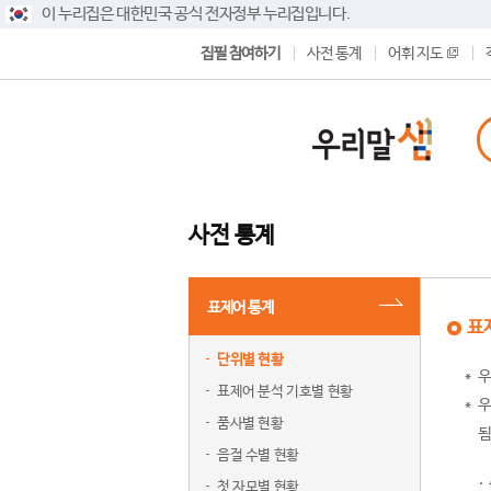
이 누리집은 대한민국 공식 전자정부 누리집입니다.
집필 참여하기
사전 통계
어휘 지도
사전 통계
표제어 통계
표
단위별 현황
우
표제어 분석 기호별 현황
우
품사별 현황
됨
음절 수별 현황
첫 자모별 현황