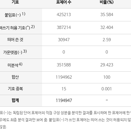
기호
표제어 수
비율(%)
1)
425213
35.584
붙임표(-)
2)
387214
32.404
여쓰기 허용 기호(^)
띄어 쓴 것
30947
2.59
3)
0
0
가운뎃점(·)
4)
351588
29.423
미분석
합산
1194962
100
기호 중복
15
0.001
합계
1194947
-
임표(-)는 독립된 단어 표제어의 직접 구성 성분을 분석한 결과를 표시하며 한 표제어에 한
우에도 최종 분석 결과만 보여 줌. 붙임표(-)가 쓰인 표제어는 띄어 쓰는 것이 허용되지 
않음.