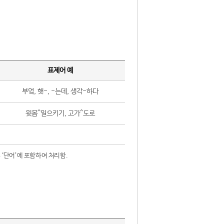
표제어 예
부엌, 햇-, -는데, 생각-하다
윗몸^일으키기, 고가^도로
 ‘단어’에 포함하여 처리함.