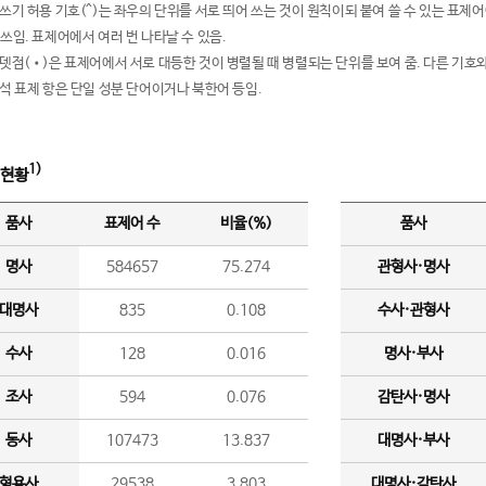
여쓰기 허용 기호(^)는 좌우의 단위를 서로 띄어 쓰는 것이 원칙이되 붙여 쓸 수 있는 표
 쓰임. 표제어에서 여러 번 나타날 수 있음.
운뎃점(•)은 표제어에서 서로 대등한 것이 병렬될 때 병렬되는 단위를 보여 줌. 다른 기호와
분석 표제 항은 단일 성분 단어이거나 북한어 등임.
1)
 현황
품사
표제어 수
비율(%)
품사
명사
584657
75.274
관형사·명사
대명사
835
0.108
수사·관형사
수사
128
0.016
명사·부사
조사
594
0.076
감탄사·명사
동사
107473
13.837
대명사·부사
형용사
29538
3.803
대명사·감탄사