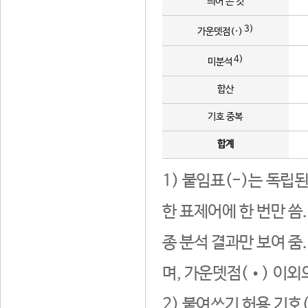
띄어 쓴 것
3)
가운뎃점(·)
4)
미분석
합산
기호 중복
합계
1) 붙임표(-)는 독립
한 표제어에 한 번만 씀
종 분석 결과만 보여 줌
며, 가운뎃점(•) 이외
2) 붙여쓰기 허용 기호