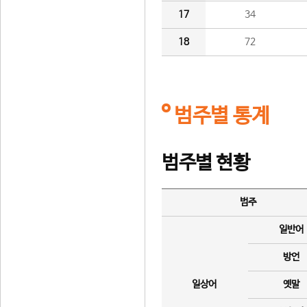
17
34
18
72
범주별 통계
범주별 현황
범주
일반어
방언
일상어
옛말