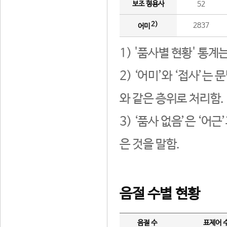
보조 형용사
52
2)
2837
어미
1) '품사별 현황' 통계
2) ‘어미’와 ‘접사’
와 같은 층위로 처리함.
3) ‘품사 없음’은 ‘어
은 것을 말함.
음절 수별 현황
음절 수
표제어 