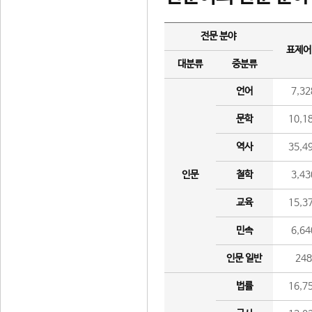
전문 분야
표제어
대분류
중분류
언어
7,32
문학
10,1
역사
35,4
인문
철학
3,43
교육
15,3
민속
6,64
인문 일반
24
법률
16,7