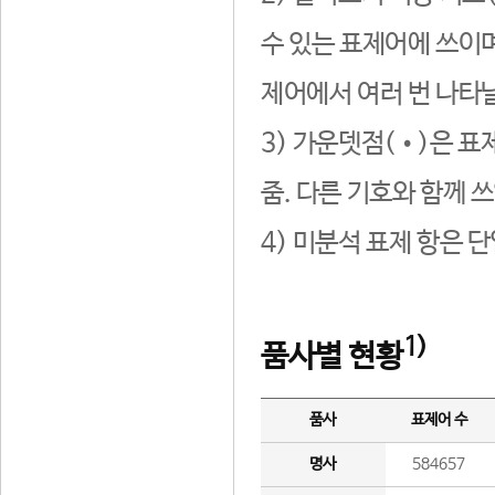
수 있는 표제어에 쓰이며
제어에서 여러 번 나타날
3) 가운뎃점(•)은 표
줌. 다른 기호와 함께 쓰
4) 미분석 표제 항은 
1)
품사별 현황
품사
표제어 수
명사
584657