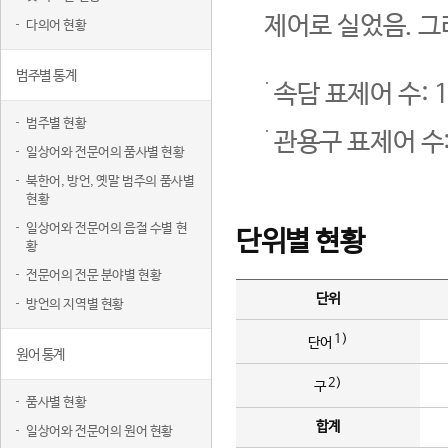
제어로 실었음. 그
다의어 현황
범주별 통계
속담 표제어 수: 1
범주별 현황
관용구 표제어 수:
일상어와 전문어의 품사별 현황
북한어, 방언, 옛말 범주의 품사별
현황
일상어와 전문어의 음절 수별 현
단위별 현황
황
전문어의 전문 분야별 현황
단위
방언의 지역별 현황
1)
단어
원어 통계
2)
구
품사별 현황
합계
일상어와 전문어의 원어 현황