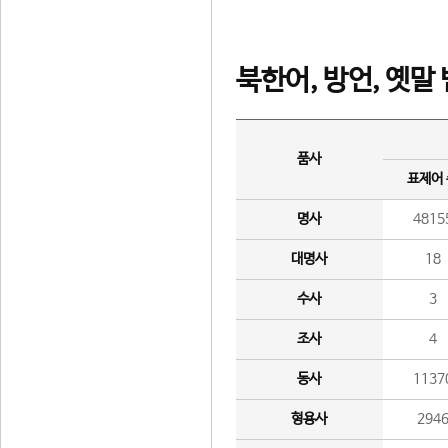
북한어, 방언, 옛말
품사
표제어
명사
4815
대명사
18
수사
3
조사
4
동사
1137
형용사
294