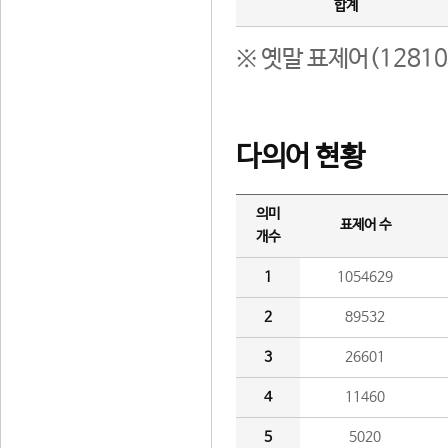
합계
※ 옛말 표제어(1281
다의어 현황
의미
표제어 수
개수
1
1054629
2
89532
3
26601
4
11460
5
5020