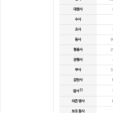
대명사
수사
조사
동사
9
형용사
2
관형사
부사
3
감탄사
2)
접사
의존 명사
보조 동사