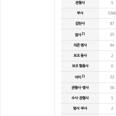
관형사
5
부사
536
감탄사
87
2)
25
접사
의존 명사
94
보조 동사
2
보조 형용사
0
2)
22
어미
관형사·명사
50
수사·관형사
5
명사·부사
2