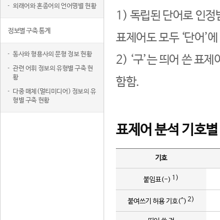
외래어와 혼종어의 언어명별 현황
1) 독립된 단어로 인정
정보별 구축 통계
표제어도 모두 ‘단어’에
동사와 형용사의 문형 정보 현황
2) ‘구’는 띄어 쓴 표
관련 어휘 정보의 유형별 구축 현
황
함함.
다중 매체(멀티미디어) 정보의 유
형별 구축 현황
표제어 분석 기호별
기호
1)
붙임표(-)
2)
붙여쓰기 허용 기호(^)