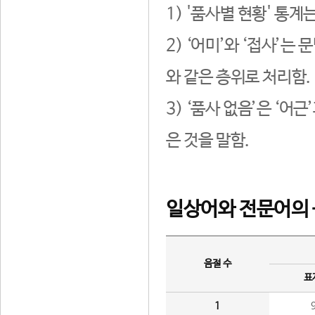
1) '품사별 현황' 통계
2) ‘어미’와 ‘접사’
와 같은 층위로 처리함.
3) ‘품사 없음’은 ‘어
은 것을 말함.
일상어와 전문어의 
음절 수
표
1