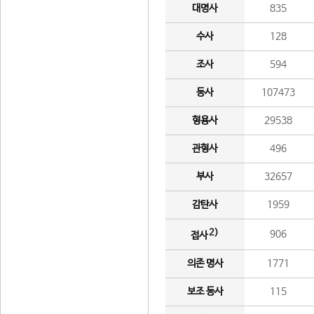
대명사
835
수사
128
조사
594
동사
107473
형용사
29538
관형사
496
부사
32657
감탄사
1959
2)
906
접사
의존 명사
1771
보조 동사
115