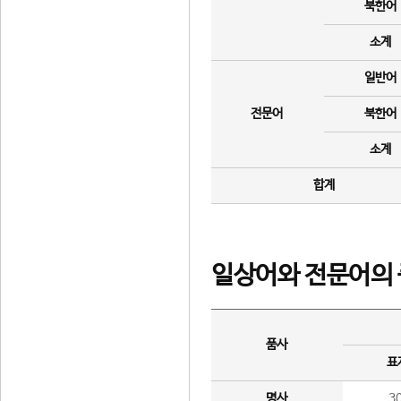
북한어
소계
일반어
전문어
북한어
소계
합계
일상어와 전문어의 
품사
표
명사
3