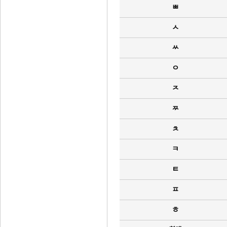
ㅃ
ㅅ
ㅆ
ㅇ
ㅈ
ㅉ
ㅊ
ㅋ
ㅌ
ㅍ
ㅎ