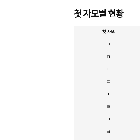
첫 자모별 현황
첫 자모
ㄱ
ㄲ
ㄴ
ㄷ
ㄸ
ㄹ
ㅁ
ㅂ