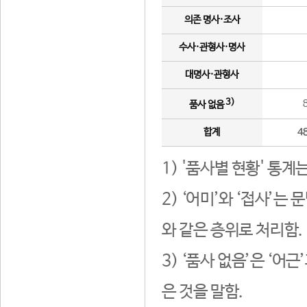
의존 명사·조사
수사·관형사·명사
대명사·관형사
3)
품사 없음
합계
4
1) '품사별 현황' 통계
2) ‘어미’와 ‘접사’
와 같은 층위로 처리함.
3) ‘품사 없음’은 ‘어
은 것을 말함.